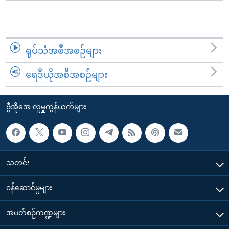
ရုပ်သံအစီအစဉ်များ
ရေဒီယိုအစီအစဉ်များ
ဗွီအိုအေ လူမှုကွန်ယက်များ
သတင်း
၀န်ဆောင်မှုများ
အပတ်စဉ်ကဏ္ဍများ