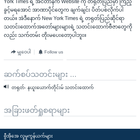
York Times ရဲ့ အင်တာနက် Website ကို တရုတ်ပြည်မှာ ကြည့်
ခွင့်မရအောင် အာဏာပိုင်တွေက ချက်ချင်း ပိတ်ပစ်လိုက်ပါ
တယ်။ အဲဒီနောက် New York Times ရဲ့ တရုတ်ပြည်ဆိုင်ရာ
သတင်းထောက်အတော်များများရဲ့ သတင်းထောက်ဗီဇာတွေကို
လည်း သက်တမ်း တိုးမပေးတော့ပါဘူး။
မျှဝေပါ
Follow us
ဆက်စပ်သတင်းများ ...
တရုတ်- နယူးယောက်တိုင်းမ် သတင်းထောက်
အခြားဖတ်ရှုစရာများ
ဗွီအိုအေ လူမှုကွန်ယက်များ