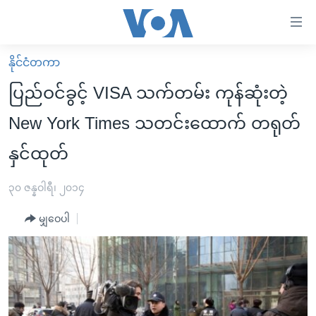
သုံး
ရ
လွယ်ကူ
နိုင်ငံတကာ
မူလစာမျက်နှာ
စေ
ပြည်ဝင်ခွင့် VISA သက်တမ်း ကုန်ဆုံးတဲ့
မြန်မာ
သည့်
New York Times သတင်းထောက် တရုတ်
ကမ္ဘာ့သတင်းများ
Link
နှင်ထုတ်
ဗွီဒီယို
နိုင်ငံတကာ
များ
သတင်းလွတ်လပ်ခွင့်
အမေရိကန်
ပင်မ
၃၀ ဇန္နဝါရီ၊ ၂၀၁၄
ရပ်ဝန်းတခု လမ်းတခု အလွန်
တရုတ်
အကြောင်းအရာ
မျှဝေပါ
သို့
အင်္ဂလိပ်စာလေ့လာမယ်
အစ္စရေး-ပါလက်စတိုင်း
ကျော်
အပတ်စဉ်ကဏ္ဍများ
အမေရိကန်သုံးအီဒီယံ
ကြည့်
ရေဒီယိုနှင့်ရုပ်သံ အချက်အလက်များ
မကြေးမုံရဲ့ အင်္ဂလိပ်စာ
ရေဒီယို
ရန်
ပင်မ
ရေဒီယို/တီဗွီအစီအစဉ်
ရုပ်ရှင်ထဲက အင်္ဂလိပ်စာ
တီဗွီ