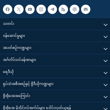
သတင်း
၀န်ဆောင်မှုများ
အပတ်စဉ်ကဏ္ဍများ
အင်္ဂလိပ်သင်ခန်းစာများ
ရေဒီယို
ရုပ်သံအစီအစဉ်နှင့် ဗွီဒီယိုကဏ္ဍများ
ဗွီအိုအေအကြောင်း
ဗွီအိုအေ မိုဘိုင်းလ်အက်ပ်များ ဒေါင်းလုတ်ယူရန်