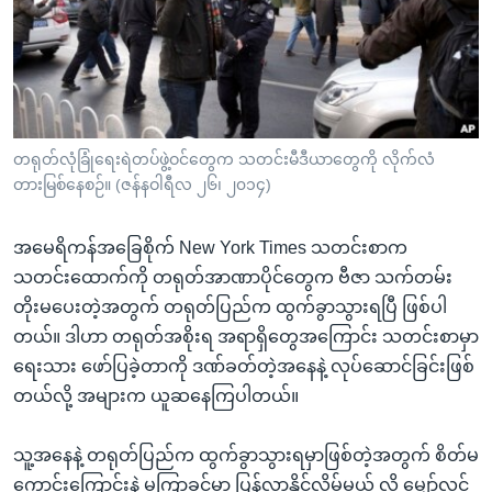
အ
သုတပဒေသာ အင်္ဂလိပ်စာ
ညွန်း
Learning English
စာမျက်နှာ
သို့
ဗွီအိုအေ လူမှုကွန်ယက်များ
ကျော်
ကြည့်
တရုတ်လုံခြုံရေးရဲတပ်ဖွဲ့ဝင်တွေက သတင်းမီဒီယာတွေကို လိုက်လံ
ရန်
တားမြစ်နေစဉ်။ (ဇန်နဝါရီလ ၂၆၊ ၂၀၁၄)
ဘာသာစကားများ
ရှာဖွေ
ရန်
အမေရိကန်အခြေစိုက် New York Times သတင်းစာက
နေရာ
သတင်းထောက်ကို တရုတ်အာဏာပိုင်တွေက ဗီဇာ သက်တမ်း
သို့
တိုးမပေးတဲ့အတွက် တရုတ်ပြည်က ထွက်ခွာသွားရပြီ ဖြစ်ပါ
ကျော်
တယ်။ ဒါဟာ တရုတ်အစိုးရ အရာရှိတွေအကြောင်း သတင်းစာမှာ
ရန်
ရေးသား ဖော်ပြခဲ့တာကို ဒဏ်ခတ်တဲ့အနေနဲ့ လုပ်ဆောင်ခြင်းဖြစ်
တယ်လို့ အများက ယူဆနေကြပါတယ်။
သူ့အနေနဲ့ တရုတ်ပြည်က ထွက်ခွာသွားရမှာဖြစ်တဲ့အတွက် စိတ်မ
ကောင်းကြောင်းနဲ့ မကြာခင်မှာ ပြန်လာနိုင်လိမ့်မယ် လို့ မျှော်လင့်