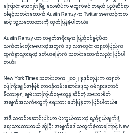
ကြောင်း ဘေဂျင်းမြို့ လေဆိပ်က မထွက်ခင် တရုတ်ပြည်ဆိုင်ရာ
ဝါရင့်သတင်းထောက် Austin Ramzy က Twitter အကောင့်ကတ
ဆင့် သူ့သဘောထားကို ထုတ်ပြန်ခဲ့ပါတယ်။
Austin Ramzy ဟာ တရုတ်အစိုးရက ပြည်ဝင်ခွင့်ဗီဇာ
သက်တမ်းတိုးမပေးတဲ့အတွက် ၁၃ လအတွင်း တရုတ်ပြည်က
ထွက်ခွာသွားရတဲ့ ဒုတိယမြောက် သတင်းထောက်လည်း ဖြစ်ပါ
တယ်။
New York Times သတင်းစာက ၂၀၁၂ ခုနှစ်တုန်းက တရုတ်
ဝန်ကြီးချုပ်အဖြစ် တာဝန်ထမ်းဆောင်နေသူ ဝမ်ဂျားဘောင်
မိသားစုရဲ့ ချမ်းသာကြွယ်ဝမှုတွေနဲ့ ဆိုင်တဲ့ အသေးစိတ်
အချက်အလက်တွေကို ရေးသား ဖော်ပြခဲ့တာ ဖြစ်ပါတယ်။
အဲဒီ သတင်းဆောင်းပါးဟာ ဖုံးကွယ်ထားတဲ့ ရည်ရွယ်ချက်နဲ့
ရေးသားထားတယ် ဆိုပြီး အမျက်ဒေါသထွက်ခဲ့တာကြောင့် New