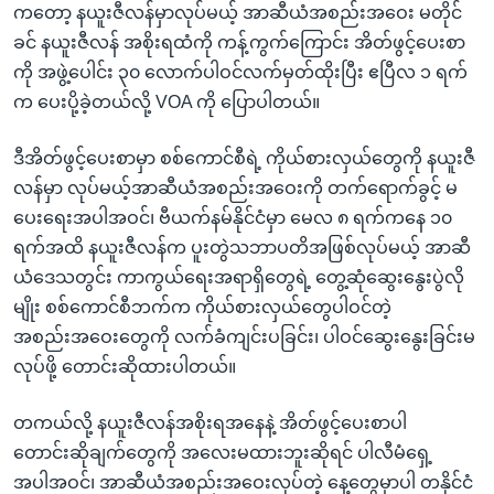
ကတော့ နယူးဇီလန်မှာလုပ်မယ့် အာဆီယံအစည်းအဝေး မတိုင်
ခင် နယူးဇီလန် အစိုးရထံကို ကန့်ကွက်ကြောင်း အိတ်ဖွင့်ပေးစာ
ကို အဖွဲ့ပေါင်း ၃၀ လောက်ပါဝင်လက်မှတ်ထိုးပြီး ဧပြီလ ၁ ရက်
က ပေးပို့ခဲ့တယ်လို့ VOA ကို ပြောပါတယ်။
ဒီအိတ်ဖွင့်ပေးစာမှာ စစ်ကောင်စီရဲ့ ကိုယ်စားလှယ်တွေကို နယူးဇီ
လန်မှာ လုပ်မယ့်အာဆီယံအစည်းအဝေးကို တက်ရောက်ခွင့် မ
ပေးရေးအပါအဝင်၊ ဗီယက်နမ်နိုင်ငံမှာ မေလ ၈ ရက်ကနေ ၁၀
ရက်အထိ နယူးဇီလန်က ပူးတွဲသဘာပတိအဖြစ်လုပ်မယ့် အာဆီ
ယံဒေသတွင်း ကာကွယ်ရေးအရာရှိတွေရဲ့ တွေ့ဆုံဆွေးနွေးပွဲလို
မျိုး စစ်ကောင်စီဘက်က ကိုယ်စားလှယ်တွေပါဝင်တဲ့
အစည်းအဝေးတွေကို လက်ခံကျင်းပခြင်း၊ ပါဝင်ဆွေးနွေးခြင်းမ
လုပ်ဖို့ တောင်းဆိုထားပါတယ်။
တကယ်လို့ နယူးဇီလန်အစိုးရအနေနဲ့ အိတ်ဖွင့်ပေးစာပါ
တောင်းဆိုချက်တွေကို အလေးမထားဘူးဆိုရင် ပါလီမံရှေ့
အပါအဝင်၊ အာဆီယံအစည်းအဝေးလုပ်တဲ့ နေ့တွေမှာပါ တနိုင်ငံ