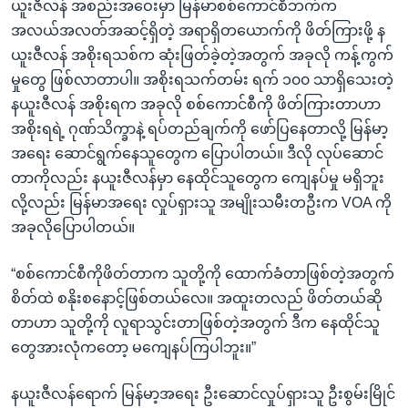
ယူးဇီလန် အစည်းအဝေးမှာ မြန်မာစစ်ကောင်စီဘက်က
အလယ်အလတ်အဆင့်ရှိတဲ့ အရာရှိတယောက်ကို ဖိတ်ကြားဖို့ န
ယူးဇီလန် အစိုးရသစ်က ဆုံးဖြတ်ခဲ့တဲ့အတွက် အခုလို ကန့်ကွက်
မှုတွေ ဖြစ်လာတာပါ။ အစိုးရသက်တမ်း ရက် ၁၀၀ သာရှိသေးတဲ့
နယူးဇီလန် အစိုးရက အခုလို စစ်ကောင်စီကို ဖိတ်ကြားတာဟာ
အစိုးရရဲ့ ဂုဏ်သိက္ခာနဲ့ ရပ်တည်ချက်ကို ဖော်ပြနေတာလို့ မြန်မာ့
အရေး ဆောင်ရွက်နေသူတွေက ပြောပါတယ်။ ဒီလို လုပ်ဆောင်
တာကိုလည်း နယူးဇီလန်မှာ နေထိုင်သူတွေက ကျေနပ်မှု မရှိဘူး
လို့လည်း မြန်မာအရေး လှုပ်ရှားသူ အမျိုးသမီးတဦးက VOA ကို
အခုလိုပြောပါတယ်။
“စစ်ကောင်စီကိုဖိတ်တာက သူတို့ကို ထောက်ခံတာဖြစ်တဲ့အတွက်
စိတ်ထဲ စနိုးစနောင့်ဖြစ်တယ်လေ။ အထူးတလည် ဖိတ်တယ်ဆို
တာဟာ သူတို့ကို လူရာသွင်းတာဖြစ်တဲ့အတွက် ဒီက နေထိုင်သူ
တွေအားလုံကတော့ မကျေနပ်ကြပါဘူး။”
နယူးဇီလန်ရောက် မြန်မာ့အရေး ဦးဆောင်လှုပ်ရှားသူ ဦးစွမ်းမြိုင်