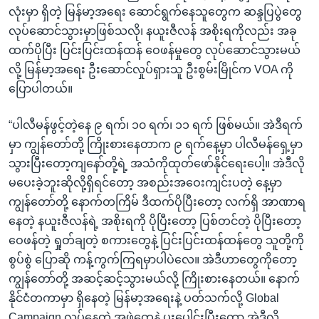
လုံးမှာ ရှိတဲ့ မြန်မာ့အရေး ဆောင်ရွက်နေသူတွေက ဆန္ဒပြပွဲတွေ
လုပ်ဆောင်သွားမှာဖြစ်သလို၊ နယူးဇီလန် အစိုးရကိုလည်း အခု
ထက်ပိုပြီး ပြင်းပြင်းထန်ထန် ဝေဖန်မှုတွေ လုပ်ဆောင်သွားမယ်
လို့ မြန်မာ့အရေး ဦးဆောင်လှုပ်ရှားသူ ဦးစွမ်းမြိုင်က VOA ကို
ပြောပါတယ်။
“ပါလီမန်ဖွင့်တဲ့နေ ၉ ရက်၊ ၁၀ ရက်၊ ၁၁ ရက် ဖြစ်မယ်။ အဲဒီရက်
မှာ ကျွန်တော်တို့ ကြိုးစားနေတာက ၉ ရက်နေ့မှာ ပါလီမန်ရှေ့မှာ
သွားပြီးတော့ကျနော်တို့ရဲ့ အသံကိုထုတ်ဖော်နိုင်ရေးပေါ့။ အဲဒီလို
မပေးခဲ့ဘူးဆိုလို့ရှိရင်တော့ အစည်းအဝေးကျင်းပတဲ့ နေ့မှာ
ကျွန်တော်တို့ နောက်တကြိမ် ဒီထက်ပိုပြီးတော့ လက်ရှိ အာဏာရ
နေတဲ့ နယူးဇီလန်ရဲ့ အစိုးရကို ပိုပြီးတော့ ပြစ်တင်တဲ့ ပိုပြီးတော့
ဝေဖန်တဲ့ ရှုတ်ချတဲ့ စကားတွေနဲ့ ပြင်းပြင်းထန်ထန်တွေ သူတို့ကို
စွပ်စွဲ ပြောဆို ကန့်ကွက်ကြရမှာပါပဲလေ။ အဲဒီဟာတွေကိုတော့
ကျွန်တော်တို့ အဆင့်ဆင့်သွားမယ်လို့ ကြိုးစားနေတယ်။ နောက်
နိုင်ငံတကာမှာ ရှိနေတဲ့ မြန်မာ့အရေးနဲ့ ပတ်သက်လို့ Global
Campaign လုပ်နေတဲ့ အဖွဲ့တွေနဲ့ ပူးပေါင်းပြီးတော့ အဲဒီလို