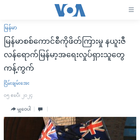
သုံး
ရ
လွယ်ကူ
မြန်မာ
မူလစာမျက်နှာ
စေ
မြန်မာစစ်ကောင်စီကိုဖိတ်ကြားမှု နယူးဇီ
မြန်မာ
သည့်
လန်ရောက်မြန်မာ့အရေးလှုပ်ရှားသူတွေ
ကမ္ဘာ့သတင်းများ
Link
ကန့်ကွက်
ဗွီဒီယို
နိုင်ငံတကာ
များ
သတင်းလွတ်လပ်ခွင့်
အမေရိကန်
ပင်မ
ငြိမ်းချမ်းအေး
ရပ်ဝန်းတခု လမ်းတခု အလွန်
တရုတ်
အကြောင်းအရာ
၀၅ ဧၿပီ၊ ၂၀၂၄
သို့
အင်္ဂလိပ်စာလေ့လာမယ်
အစ္စရေး-ပါလက်စတိုင်း
ကျော်
မျှဝေပါ
အပတ်စဉ်ကဏ္ဍများ
အမေရိကန်သုံးအီဒီယံ
ကြည့်
ရေဒီယိုနှင့်ရုပ်သံ အချက်အလက်များ
မကြေးမုံရဲ့ အင်္ဂလိပ်စာ
ရေဒီယို
ရန်
ပင်မ
ရေဒီယို/တီဗွီအစီအစဉ်
ရုပ်ရှင်ထဲက အင်္ဂလိပ်စာ
တီဗွီ