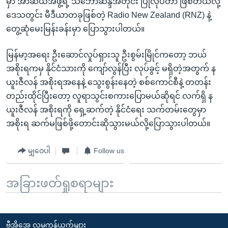
မှာ အာဆီယံအဖွဲ့ရဲ့ သဘောဆန္ဒအတိုင်း ပြုလုပ်တာ ဖြစ်တယ်လို့
ဒေသတွင်း မီဒီယာတခုဖြစ်တဲ့ Radio New Zealand (RNZ) နဲ့
တွေ့ဆုံမေးမြန်းခန်းမှာ ပြောသွားပါတယ်။
မြန်မာ့အရေး ဦးဆောင်လှုပ်ရှားသူ ဦးစွမ်းမြိုင်ကတော့ ဘယ်
အစိုးရကမှ နိုင်ငံသားကို ကျော်လွန်ပြီး လုပ်ခွင့် မရှိတဲ့အတွက် န
ယူးဇီလန် အစိုးရအနေနဲ့ သွေးစွန်းနေတဲ့ စစ်ကောင်စီနဲ့ တတန်း
တည်းထိုင်ပြီးတော့ လူရာသွင်းစကားပြောမယ်ဆိုရင် လက်ရှိ န
ယူးဇီလန် အစိုးရကို ရှေ့ဆက်တဲ့ နိုင်ငံရေး သက်တမ်းတွေမှာ
အစိုးရ ဆက်မဖြစ်ဖို့တောင်းဆိုသွားမယ်လို့ပြောသွားပါတယ်။
မျှဝေပါ
Follow us
အခြားဖတ်ရှုစရာများ
ဗွီအိုအေ လူမှုကွန်ယက်များ