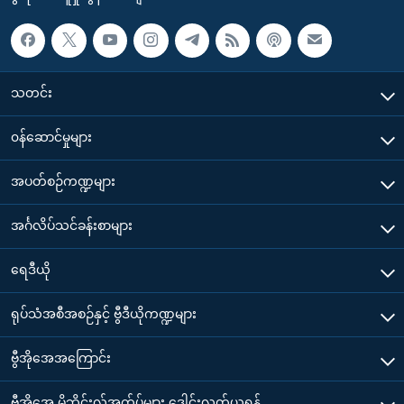
သတင်း
၀န်ဆောင်မှုများ
အပတ်စဉ်ကဏ္ဍများ
အင်္ဂလိပ်သင်ခန်းစာများ
ရေဒီယို
ရုပ်သံအစီအစဉ်နှင့် ဗွီဒီယိုကဏ္ဍများ
ဗွီအိုအေအကြောင်း
ဗွီအိုအေ မိုဘိုင်းလ်အက်ပ်များ ဒေါင်းလုတ်ယူရန်