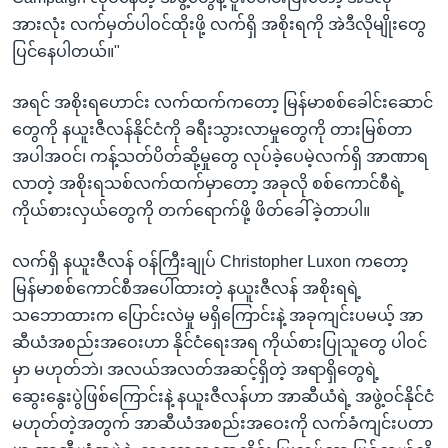
အားလုံး လက်မှတ်ပါဝင်ထိုးဖို့ လက်ရှိ အစိုးရကို အဲဒီလိုမျိုးတွေ
ပြင်နေပါတယ်။"
အရင် အစိုးရဟောင်း လက်ထက်ကတော့ မြန်မာစစ်ခေါင်းဆောင်
တွေကို နယူးဇီလန်နိုင်ငံကို ခရီးသွားလာမှုတွေကို တားမြစ်တာ
အပါအဝင်၊ ကန့်သတ်ပိတ်ဆို့မှုတွေ လုပ်ခဲ့ပေမဲ့လက်ရှိ အာဏာရ
လာတဲ့ အစိုးရသစ်လက်ထက်မှာတော့ အခုလို စစ်ကောင်စီရဲ့
ကိုယ်စားလှယ်တွေကို တက်ရောက်ဖို့ ဖိတ်ခေါ်ခဲ့တာပါ။
လက်ရှိ နယူးဇီလန် ဝန်ကြီးချုပ် Christopher Luxon ကတော့
မြန်မာစစ်ကောင်စီအပေါ်ထားတဲ့ နယူးဇီလန် အစိုးရရဲ့
သဘောထားက ပြောင်းလဲမှု မရှိကြောင်းနဲ့ အခုကျင်းပမယ့် အာ
ဆီယံအစည်းအဝေးဟာ နိုင်ငံရေးအရ ကိုယ်စားပြုသူတွေ ပါဝင်
မှာ မဟုတ်ဘဲ၊ အလယ်အလတ်အဆင့်ရှိတဲ့ အရာရှိတွေရဲ့
ဆွေးနွေးပွဲဖြစ်ကြောင်းနဲ့ နယူးဇီလန်ဟာ အာဆီယံရဲ့ အဖွဲ့ဝင်နိုင်ငံ
မဟုတ်တဲ့အတွက် အာဆီယံအစည်းအဝေးကို လက်ခံကျင်းပတာ