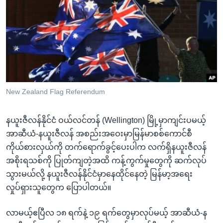
အ
သုတပဒေသာ အင်္ဂလိပ်စာ
ညွန်း
Learning English
စာမျက်နှာ
သို့
ဗွီအိုအေ လူမှုကွန်ယက်များ
ကျော်
ကြည့်
ရန်
ဘာသာစကားများ
New Zealand Flag Referendum
ရှာဖွေ
ရန်
နယူးဇီလန်နိုင်ငံ ဝယ်လင်တန် (Wellington) မြို့မှာကျင်းပမယ့်
နေရာ
အာဆီယံ-နယူးဇီလန် အစည်းအဝေးမှာမြန်မာစစ်ကောင်စီ
သို့
ကိုယ်စားလှယ်ကို တက်ရောက်ခွင့်ပေးပါက လက်ရှိနယူးဇီလန်
ကျော်
အစိုးရသစ်ကို ပြုတ်ကျတဲ့အထိ ကန့်ကွက်မှုတွေကို ဆက်လုပ်
ရန်
သွားမယ်လို့ နယူးဇီလန်နိုင်ငံမှာနေထိုင်နေတဲ့ မြန်မာ့အရေး
လှုပ်ရှားသူတွေက ပြောပါတယ်။
လာမယ့်ဧပြီလ ၁၈ ရက်နဲ့ ၁၉ ရက်တွေမှာလုပ်မယ့် အာဆီယံ-န