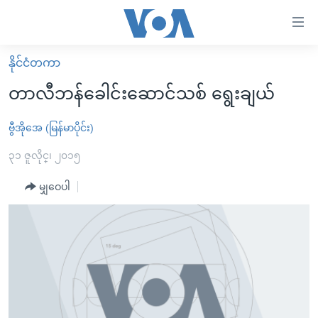
သုံး
ရ
လွယ်ကူ
နိုင်ငံတကာ
မူလစာမျက်နှာ
စေ
တာလီဘန်ခေါင်းဆောင်သစ် ရွေးချယ်
မြန်မာ
သည့်
ကမ္ဘာ့သတင်းများ
ဗွီအိုအေ (မြန်မာပိုင်း)
Link
ဗွီဒီယို
နိုင်ငံတကာ
၃၁ ဇူလိုင္၊ ၂၀၁၅
များ
သတင်းလွတ်လပ်ခွင့်
အမေရိကန်
မျှဝေပါ
ပင်မ
ရပ်ဝန်းတခု လမ်းတခု အလွန်
တရုတ်
အကြောင်းအရာ
သို့
အင်္ဂလိပ်စာလေ့လာမယ်
အစ္စရေး-ပါလက်စတိုင်း
ကျော်
အပတ်စဉ်ကဏ္ဍများ
အမေရိကန်သုံးအီဒီယံ
ကြည့်
ရေဒီယိုနှင့်ရုပ်သံ အချက်အလက်များ
မကြေးမုံရဲ့ အင်္ဂလိပ်စာ
ရေဒီယို
ရန်
ပင်မ
ရေဒီယို/တီဗွီအစီအစဉ်
ရုပ်ရှင်ထဲက အင်္ဂလိပ်စာ
တီဗွီ