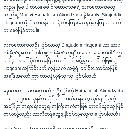
လည်း ဖြစ် ပါတယ်။ ခေါင်းဆောင်သစ်ရဲ့ လက်ထောက်တွေ
အဖြစ်နဲ့ Maulvi Haibatullah Akundzada နဲ့ Maulvi Sirajuddin
Haqqani တို့ကို တာဝန်ပေး လိုက်ကြောင်းလည်း ကြေညာချက်
က ဖော်ပြခဲ့တာပါ။
လက်ထောက်တဦး ဖြစ်လာတဲ့ Sirajuddin Haqqani ဟာ အာဖ
ဂန်နိုင်ငံနဲ့နယ်စပ် ပါကစ္စတန်နိုင်ငံ လူမျိုးစုဒေသ မြောက်ဝါဇီရစ္စ
တန်မှာ အခြေစိုက်ထားပြီး တာလီဘန်အဖွဲ့နဲ့ မဟာမိတ်ဖြစ်တဲ့
Haqqani အကြမ်းဖက် ကွန်ယက် အဖွဲ့ရဲ့ ခေါင်းဆောင်အဖြစ်
အချိန်အတော်ကြာ တာဝန်ယူခဲ့ဘူးသူ ဖြစ်ပါတယ်။
နောက်ထပ် လက်ထောက်တဦးဖြစ်တဲ့ Haibatullah Akundzada
ကတော့ ၂၀၀၁ ခုနှစ် မတိုင်ခင် တာလီဘန်တွေ အုပ်ချုပ်ခဲ့တဲ့
အချိန်မှာ တရားရုံးတွေရဲ့ အကြီးအကဲအဖြစ် တာဝန်ယူခဲ့သူ ဖြစ်
တယ်လို့လည်း တာလီဘန်တွေနဲ့ နီးစပ်သူတွေက ပြောပါတယ်။
တာလီဘန်အဖွဲ့ကတော့ ခေါင်းဆောင်ဟောင်း အိုမာ ဖျားနာ