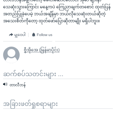
သေဆုံးသွားကြောင်း မနေ့ကပဲ ကြေညာချက်တစောင် ထုတ်ပြန်
အတည်ပြုခဲ့ပေမဲ့ ဘယ်အချိန်မှာ ဘယ်လိုသေဆုံးတယ်ဆိုတဲ့
အသေးစိတ်ကိုတော့ ထုတ်ဖော်ပြောဆိုတာမျိုး မရှိပါဘူး။
မျှဝေပါ
Follow us
ဗွီအိုအေ (မြန်မာပိုင်း)
ဆက်စပ်သတင်းများ ...
တာလီဘန်
အခြားဖတ်ရှုစရာများ