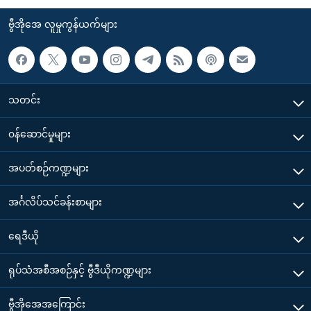
ဗွီအိုအေ လူမှုကွန်ယက်များ
သတင်း
၀န်ဆောင်မှုများ
အပတ်စဉ်ကဏ္ဍများ
အင်္ဂလိပ်သင်ခန်းစာများ
ရေဒီယို
ရုပ်သံအစီအစဉ်နှင့် ဗွီဒီယိုကဏ္ဍများ
ဗွီအိုအေအကြောင်း