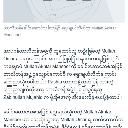
အ
သုတပဒေသာ အင်္ဂလိပ်စာ
ညွန်း
Learning English
စာမျက်နှာ
သို့
ဗွီအိုအေ လူမှုကွန်ယက်များ
တာလီဘန်ခေါင်းဆောင်သစ်အဖြစ် ရွေးချယ်လိုက်တဲ့ Mullah Akhtar
ကျော်
Mansoor။
ကြည့်
ရန်
အာဖဂန်တာလီဘန်အဖွဲ့ကို ထူထောင်သူ တဦးဖြစ်တဲ့ Mullah
ဘာသာစကားများ
ရှာဖွေ
Omar သေဆုံးကြောင်း အတည်ပြုခဲ့ပြီး နောက်တနေ့ဖြစ်တဲ့ ဒီ
ရန်
ကနေ့မှာပဲ Mullah Akhtar Mansoor ကို ခေါင်းဆောင်သစ်အဖြစ်
နေရာ
တာလီဘန်အဖွဲ့ ဥသျှောင်ကောင်စီ က ရွေးချယ်လိုက်ကြောင်း
သို့
ကြေညာလိုက်ပါတယ်။ Pashto ဘာသာနဲ့ ထုတ်ပြန် ထားတဲ့
ကျော်
ကြေညာချက်ကိုတော့ တာလီဘန်အဖွဲ့ရဲ့ ပြောခွင့်ရသူ
ရန်
Zabihullah Mujahid က ဗွီအိုအေကို အီးမေးလ်နဲ့ ပေးပို့ခဲ့တာပါ။
ခေါင်းဆောင်သစ်အဖြစ် ရွေးချယ်လိုက်တဲ့ Mullah Akhtar
Mansoor ဟာ သေဆုံးသွားတဲ့ Mullah Omar ရဲ့ လက်ထောက်တ
ဦးဖြစ်သလို၊ တာလီဘန်အဖွဲ့ရဲ့ နိုင်ငံရေးနဲ့ စစ်ရေးတာဝန်ခံ တဦး