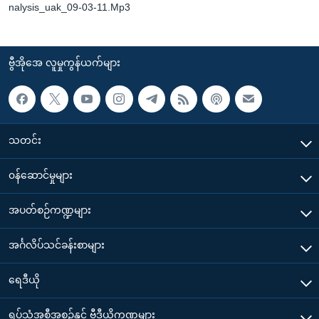
nalysis_uak_09-03-11.Mp3
ဗွီအိုအေ လူမှုကွန်ယက်များ
သတင်း
၀န်ဆောင်မှုများ
အပတ်စဉ်ကဏ္ဍများ
အင်္ဂလိပ်သင်ခန်းစာများ
ရေဒီယို
ရုပ်သံအစီအစဉ်နှင့် ဗွီဒီယိုကဏ္ဍများ