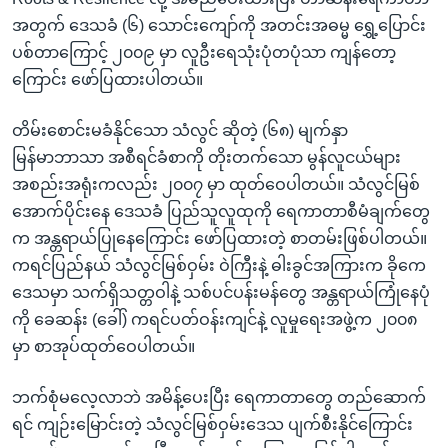
အတွက် ဒေသခံ (၆) သောင်းကျော်ကို အတင်းအဓမ္မ ရွှေ့ပြောင်း
ပစ်တာကြောင့် ၂၀၀၉ မှာ လူဦးရေသုံးပုံတပုံသာ ကျန်တော့
ကြောင်း ဖော်ပြထားပါတယ်။
တိမ်းစောင်းမခံနိုင်သော သံလွင် ဆိုတဲ့ (၆၈) မျက်နှာ
မြန်မာဘာသာ အစီရင်ခံစာကို တိုးတက်သော မွန်လူငယ်များ
အစည်းအရုံးကလည်း ၂၀၀၇ မှာ ထုတ်ဝေပါတယ်။ သံလွင်မြစ်
အောက်ပိုင်းနေ ဒေသခံ ပြည်သူလူထုကို ရေကာတာစီမံချက်တွေ
က အန္တရာယ်ပြုနေကြောင်း ဖော်ပြထားတဲ့ စာတမ်းဖြစ်ပါတယ်။
ကရင်ပြည်နယ် သံလွင်မြစ်ဝှမ်း ဝဲကြီးနဲ့ ဓါးခွင်အကြားက ခိုကေ
ဒေသမှာ သက်ရှိသတ္တဝါနဲ့ သစ်ပင်ပန်းမန်တွေ အန္တရာယ်ကြုံနေပုံ
ကို ခေဆန်း (ခေါ်) ကရင်ပတ်ဝန်းကျင်နဲ့ လူမှုရေးအဖွဲ့က ၂၀၀၈
မှာ စာအုပ်ထုတ်ဝေပါတယ်။
ဘက်စုံမလေ့လာဘဲ အမိန့်ပေးပြီး ရေကာတာတွေ တည်ဆောက်
ရင် ကျဉ်းမြောင်းတဲ့ သံလွင်မြစ်ဝှမ်းဒေသ ပျက်စီးနိုင်ကြောင်း