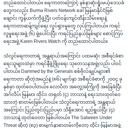
တည်ထောင်ပါတယ်။ ရေကာတာကြောင့် နစ်နာဆုံးရှုံးမယ့်ဒေသခံ
တွေကလည်း Burma Rivers Network ခေါ် မြန်မာနိုင်ငံမြစ်
ချောင်း ကွန်ယက်ကိုဖွဲ့ပြီး ပတ်ဝန်းကျင်ထိန်းသိမ်းရေးနဲ့
ရေကာတာဆန့်ကျင်ရေး လှုပ်ရှားမှုတွေ လုပ်ကြပါတယ်။ ကရင်
လူမှုရေးအဖွဲ့ (၆) ဖွဲ့ပေါင်းပြီး ကရင်ပြည်နယ်မြစ်များ စောင့်ကြပ်
ရေးအဖွဲ့ Karen Rivers Watch ကို တည်ထောင်ပါတယ်။
သံလွင်ရေကာတာရဲ့ အန္တရာယ်အကြောင်း ပထမဆုံး အစီရင်ခံစာ
ရေးသူများထဲမှာ ကရင်နီဖွံ့ဖြိုးရေး သုတေသနအဖွဲ့လည်း ပါဝင်
ပါတယ်။ Dammed by the Generals စစ်ဗိုလ်ချုပ်များ၏
ရေကာတာ ဆိုတဲ့အမည်နဲ့ (၈၆) မျက်နှာ အစီရင်ခံစာကို ၂၀၀၄ ခု
နှစ်မှာ ထုတ်ဝေပါတယ်။ လောပိတ အတွေ့အကြုံကို အခြေခံပြီး
အင်္ဂလိပ်၊ မြန်မာ၊ ထိုင်း၊ တရုတ် (၄) ဘာသာနဲ့ ရေးသားထုတ်ဝေ
ထားတဲ့ စာတမ်းဖြစ်ပါတယ်။ သံလွင်ရေကာတာရဲ့ အန္တရာယ်
အကြောင်း ပြည်တွင်းပြည်ပမှာ သိရှိအောင် ရည်ရွယ်ပြီး (၄)
ဘာသာနဲ့ ထုတ်ဝေတာ ဖြစ်ပါတယ်။ The Salween Under
Threat ဆိုတဲ့ (၈၃) စာမျက်နှာစာတမ်းကိုတော့ ထိုင်း-မြန်မာအဖွဲ့