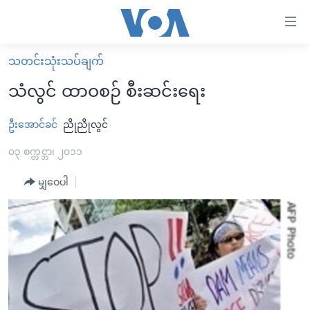
သုံး
ရ
လွယ်ကူ
သတင်းသုံးသပ်ချက်
မူလစာမျက်နှာ
စေ
သံလွင် ထာဝစဉ် စီးဆင်းရေး
မြန်မာ
သည့်
ကမ္ဘာ့သတင်းများ
ဦးအောင်ခင်
ညိုညိုလွင်
Link
ဗွီဒီယို
နိုင်ငံတကာ
၀၃ စက္တင္ဘာ၊ ၂၀၁၁
များ
သတင်းလွတ်လပ်ခွင့်
အမေရိကန်
မျှဝေပါ
ပင်မ
ရပ်ဝန်းတခု လမ်းတခု အလွန်
တရုတ်
အကြောင်းအရာ
သို့
အင်္ဂလိပ်စာလေ့လာမယ်
အစ္စရေး-ပါလက်စတိုင်း
ကျော်
အပတ်စဉ်ကဏ္ဍများ
အမေရိကန်သုံးအီဒီယံ
ကြည့်
ရေဒီယိုနှင့်ရုပ်သံ အချက်အလက်များ
မကြေးမုံရဲ့ အင်္ဂလိပ်စာ
ရေဒီယို
ရန်
ပင်မ
ရေဒီယို/တီဗွီအစီအစဉ်
ရုပ်ရှင်ထဲက အင်္ဂလိပ်စာ
တီဗွီ