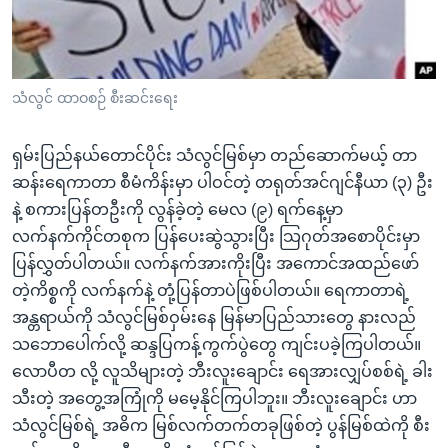
အ
သုတပဒေသာ အင်္ဂလိပ်စာ
ညွန်း
Learning English
စာမျက်နှာ
သို့
ဗွီအိုအေ လူမှုကွန်ယက်များ
သံလွင် ထာဝစဉ် စီးဆင်းရေး
ကျော်
ကြည့်
ရှမ်းပြည်နယ်တောင်ပိုင်း သံလွင်မြစ်မှာ တည်ဆောက်မယ့် တာ
ရန်
ဆန်းရေကာတာ စီမံကိန်းမှာ ပါဝင်တဲ့ တရုတ်အင်ဂျင်နီယာ (၃) ဦး
ဘာသာစကားများ
ရှာဖွေ
နဲ့ စကားပြန်တဦးကို လွန်ခဲ့တဲ့ မေလ (၉) ရက်နေ့မှာ
ရန်
လက်နက်ကိုင်တစုက ပြန်ပေးဆွဲသွားပြီး သြဂုတ်အစောပိုင်းမှာ
နေရာ
ပြန်လွှတ်ပါတယ်။ လက်နက်အားကိုးပြီး အကောင်အထည်ဖော်
သို့
တဲ့ကိစ္စကို လက်နက်နဲ့ တုံ့ပြန်တာပဲဖြစ်ပါတယ်။ ရေကာတာရဲ့
ကျော်
အန္တရာယ်ကို သံလွင်မြစ်ဝှမ်းနေ မြန်မာပြည်သားတွေ နားလည်
ရန်
သဘောပေါက်လို့ ဆန္ဒပြကန့်ကွက်ပွဲတွေ ကျင်းပခဲ့ကြပါတယ်။
လောပီတ လို့ လူသိများတဲ့ ဘီးလူးချောင်း ရေအားလျှပ်စစ်ရဲ့ ခါး
သီးတဲ့ အတွေ့အကြုံကို မမေ့နိုင်ကြပါဘူး။ ဘီးလူးချောင်း ဟာ
သံလွင်မြစ်ရဲ့ အဓိက မြစ်လက်တက်တခုဖြစ်တဲ့ ပွန်မြစ်ထဲကို စီး