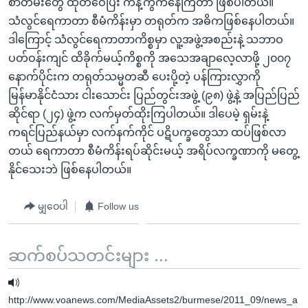
စာတမ်းတွေ ထုတ်ဝေပြီး ကန့်ကွက်နေကြတာ ဖြစ်ပါတယ်။
သံလွင်ရေကာတာ စီမံကိန်းမှာ တရုတ်က အဓိကဖြစ်နေပါတယ်။
ဒါကြောင့် သံလွင်ရေကာတာကိစ္စမှာ လူ့အဖွဲ့အစည်းနဲ့ သဘာဝ
ပတ်ဝန်းကျင် ထိခိုက်မယ့်ကိစ္စကို အသေအချာလေ့လာဖို့ ၂၀၀၇
နောက်ပိုင်းက တရုတ်သမ္မတဆီ ပေးပို့တဲ့ ပန်ကြားလွှာကို
မြန်မာနိုင်ငံသား ငါးသောင်း ပြည်တွင်းအဖွဲ့ (၉၈) ဖွဲ့နဲ့ အပြည်ပြည်
ဆိုင်ရာ (၂၄) ဖွဲ့က လက်မှတ်ထိုးကြပါတယ်။ ဒါပေမဲ့ ရှမ်းနဲ့
ကရင်ပြည်နယ်မှာ လက်နက်ကိုင် ပဋိပက္ခတွေသာ ထပ်ဖြစ်လာ
တယ် ရေကာတာ စီမံကိန်းရပ်ဆိုင်းမယ့် အရိပ်လက္ခဏာကို မတွေ့
နိုင်သေးဘဲ ဖြစ်နေပါတယ်။
မျှဝေပါ
Follow us
ဆက်စပ်သတင်းများ ...
http://www.voanews.com/MediaAssets2/burmese/2011_09/news_a