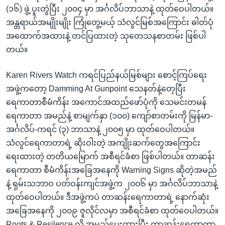
(၁၆) ဖွဲ့ ပူးတွဲပြီး ၂၀၀၄ မှာ အင်္ဂလိပ်ဘာသာနဲ့ ထုတ်ဝေပါတယ်။
အန္တရာယ်အမျိုးမျိုး ကြုံတွေ့မယ့် သံလွင်မြစ်အကြောင်း ဓါတ်ပုံ
အထောက်အထားနဲ့ တင်ပြထားတဲ့ သုတေသနစာတမ်း ဖြစ်ပါ
တယ်။
Karen Rivers Watch ကရင်ပြည်နယ်မြစ်များ စောင့်ကြပ်ရေး
အဖွဲ့ကတော့ Damming At Gunpoint သေနတ်နဲ့တေ့ပြီး
ရေကာတာစီမံကိန်း အကောင်အထည်ဖော်ပုံကို သေမင်းတမန်
ရေကာတာ အမည်နဲ့ စာမျက်နှာ (၁၀၀) ကျော်စာတမ်းကို မြန်မာ-
အင်္ဂလိပ်-ကရင် (၃) ဘာသာနဲ့ ၂၀၀၅ မှာ ထုတ်ဝေပါတယ်။
သံလွင်ရေကာတာရဲ့ ဆိုးဝါးတဲ့ အကျိုးဆက်တွေအကြောင်း
ရေးထားတဲ့ တတိယမြောက် အစီရင်ခံစာ ဖြစ်ပါတယ်။ တာဆန်း
ရေကာတာ စီမံကိန်းအခြေအနေကို Warning Signs ဆိုတဲ့အမည်
နဲ့ ရှမ်းသဘာဝ ပတ်ဝန်းကျင်အဖွဲ့က ၂၀၀၆ မှာ အင်္ဂလိပ်ဘာသာနဲ့
ထုတ်ဝေပါတယ်။ ဒီအဖွဲ့ကပဲ တာဆန်းရေကာတာရဲ့ နောက်ဆုံး
အခြေအနေကို ၂၀၀၉ ဇူလိုင်လမှာ အစီရင်ခံစာ ထုတ်ဝေပါတယ်။
Roots & Resilence လို့ အမည်ပေးထားပြီး တာဆန်းရေကာတာ