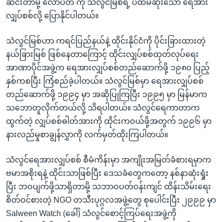
ဆင်းတာမို့ လောပီတ ကို သံလွင်မြစ်ရဲ့ ပထမဆုံးသော ရေအား
လျှပ်စစ်လို့ ပြောနိုင်ပါတယ်။
သံလွင်မြစ်ဟာ ကရင်ပြည်နယ်နဲ့ ထိုင်းနိုင်ငံကို ပိုင်းခြားထားတဲ့
နယ်ခြားမြစ် ဖြစ်နေတာကြောင့် ထိုင်းလျှပ်စစ်ထုတ်လုပ်ရေး
အာဏာပိုင်အဖွဲ့က ရေအားလျှပ်စစ်တည်ဆောက်ဖို့ ၁၉၈၀ ပြည့်
နှစ်ကစပြီး ကြံစည်ခဲ့ပါတယ်။ သံလွင်မြစ်မှာ ရေအားလျှပ်စစ်
တည်ဆောက်ဖို့ ၁၉၉၄ မှာ အဆိုပြုကြပြီး ၁၉၉၅ မှာ မြန်မာက
သဘောတူလိုက်တယ်လို့ သိရပါတယ်။ သံလွင်ရေကာတာက
ထွက်တဲ့ လျှပ်စစ်ဓါတ်အားကို ထိုင်းကဝယ်ဖို့အတွက် ၁၉၉၆ မှာ
နားလည်မှုစာချွန်လွှာကို လက်မှတ်ထိုးကြပါတယ်။
သံလွင်ရေအားလျှပ်စစ် စီမံကိန်းမှာ အကျိုးအမြတ်ခံစားရမှာက
ဗမာအစိုးရနဲ့ ထိုင်းသာဖြစ်ပြီး ဒေသခံတွေကတော့ နစ်နာဆုံးရှုံး
ပြီး ဘဝပျက်ဖို့သာရှိတာမို့ သဘာဝပတ်ဝန်းကျင် ထိန်းသိမ်းရေး
စိတ်ဝင်စားတဲ့ NGO တသီးပုဂ္ဂလအဖွဲ့တွေ စုပေါင်းပြီး ၂၉၉၉ မှာ
Salween Watch (ခေါ်) သံလွင်စောင့်ကြပ်ရေးအဖွဲ့ကို