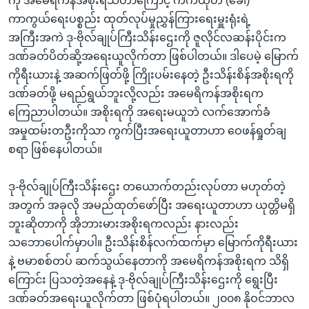
ကို အမေရိကန်အစိုးရသိတာကြောင့် ကကထုတ် (ခေါ်)
ကာကွယ်ရေးပစ္စည်း ထုတ်လုပ်မှုညွှန်ကြားရေးမှူးရုံးရဲ့
အကြီးအကဲ ဒု-ဗိုလ်ချုပ်ကြီးသိန်းဌေးကို ဇူလိုင်လဆန်းပိုင်းက
ဒဏ်ခတ်ပိတ်ဆို့အရေးယူလိုက်တာ ဖြစ်ပါတယ်။ ဒါပေမဲ့ မြောက်
ကိုရီးယားနဲ့ အဆက်ဖြတ်ဖို့ ကြိုးပမ်းနေတဲ့ ဦးသိန်းစိန်အစိုးရကို
ဒဏ်ခတ်ဖို့ မရည်ရွယ်ဘူးလို့လည်း အမေရိကန်အစိုးရက
ကြေညာပါတယ်။ အစိုးရကို အရေးမယူဘဲ လက်အောက်ခံ
အမှုထမ်းတဦးကိုသာ ကွက်ပြီးအရေးယူတာဟာ ဝေဖန်ရှုတ်ချ
စရာ ဖြစ်နေပါတယ်။
ဒု-ဗိုလ်ချုပ်ကြီးသိန်းဌေး တယောက်တည်းလုပ်တာ မဟုတ်တဲ့
အတွက် အခုလို အမည်ထုတ်ဖော်ပြီး အရေးယူတာဟာ ယုတ္တိမရှိ
ဘူးဆိုတာကို အိုဘားမားအစိုးရကလည်း နားလည်း
သဘောပေါက်မှာပါ။ ဦးသိန်းစိန်လက်ထက်မှာ မြောက်ကိုရီးယား
နဲ့ ဗမာစစ်တပ် ဆက်သွယ်နေတာကို အမေရိကန်အစိုးရက သိရှိ
ကြောင်း ပြသတဲ့အနေနဲ့ ဒု-ဗိုလ်ချုပ်ကြီးသိန်းဌေးကို ရွေးပြီး
ဒဏ်ခတ်အရေးယူလိုက်တာ ဖြစ်ပုံရပါတယ်။ ၂၀၀၈ နိုဝင်ဘာလ