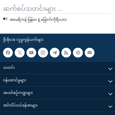
ဆက်စပ်သတင်းများ ...
အမေရိကန် မြန်မာ နဲ့ မြောက်ကိုရီးယား
ဗွီအိုအေ လူမှုကွန်ယက်များ
သတင်း
၀န်ဆောင်မှုများ
အပတ်စဉ်ကဏ္ဍများ
အင်္ဂလိပ်သင်ခန်းစာများ