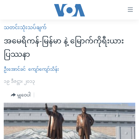
သုံး
ရ
လွယ်ကူ
သတင်းသုံးသပ်ချက်
မူလစာမျက်နှာ
စေ
အမေရိကန်-မြန်မာ နဲ့ မြောက်ကိုရီးယား
မြန်မာ
သည့်
ပြဿနာ
ကမ္ဘာ့သတင်းများ
Link
ဗွီဒီယို
နိုင်ငံတကာ
ဦးအောင်ခင်
ကျော်ကျော်သိန်း
များ
သတင်းလွတ်လပ်ခွင့်
အမေရိကန်
၁၉ ဒီဇင္ဘာ၊ ၂၀၁၃
ပင်မ
ရပ်ဝန်းတခု လမ်းတခု အလွန်
တရုတ်
အကြောင်းအရာ
မျှဝေပါ
သို့
အင်္ဂလိပ်စာလေ့လာမယ်
အစ္စရေး-ပါလက်စတိုင်း
ကျော်
အပတ်စဉ်ကဏ္ဍများ
အမေရိကန်သုံးအီဒီယံ
ကြည့်
ရေဒီယိုနှင့်ရုပ်သံ အချက်အလက်များ
မကြေးမုံရဲ့ အင်္ဂလိပ်စာ
ရေဒီယို
ရန်
ပင်မ
ရေဒီယို/တီဗွီအစီအစဉ်
ရုပ်ရှင်ထဲက အင်္ဂလိပ်စာ
တီဗွီ