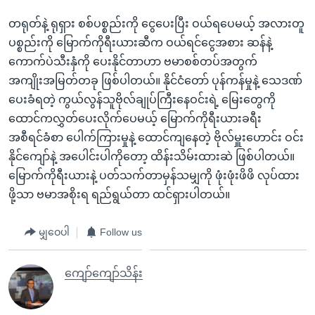
တရုတ်နဲ့ ရုရှား စစ်ပစ္စည်းကို ငွေပေးပြီး ဝယ်ရပေမယ့် အလားတူ
ပစ္စည်းကို မြောက်ကိုရီးယားဆီက ဝယ်ရင်ငွေအစား ဆန်နဲ့
ကောက်ပဲသီးနှံကို ပေးနိုင်တာဟာ ဗမာစစ်တပ်အတွက်
အကျိုးအမြတ်တခု ဖြစ်ပါတယ်။ နိုင်ငံတော် ပုန်ကန်မှုနဲ့ သေဒဏ်
ပေးခံရတဲ့ ကွယ်လွန်သူဗိုလ်ချုပ်ကြီးနေဝင်းရဲ့ မြေးတွေကို
ထောင်ကလွှတ်ပေးလိုက်ပေမယ့် မြောက်ကိုရီးယားခရီး
အစီရင်ခံစာ ပေါက်ကြားမှုနဲ့ ထောင်ကျနေတဲ့ ဗိုလ်မှူးဟောင်း ဝင်း
နိုင်ကျော်နဲ့ အပေါင်းပါကိုတော့ ထိန်းသိမ်းထားဆဲ ဖြစ်ပါတယ်။
မြောက်ကိုရီးယားနဲ့ ပတ်သက်တာမှန်သမျှကို ဖုံးဖုံးဖိဖိ လုပ်ထား
ဖို့သာ ဗမာအစိုးရ ရည်ရွယ်တာ ထင်ရှားပါတယ်။
မျှဝေပါ
Follow us
ကျော်ကျော်သိန်း