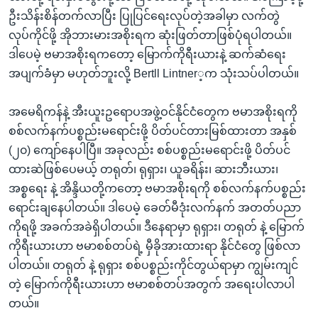
ဦးသိန်းစိန်တက်လာပြီး ပြုပြင်ရေးလုပ်တဲ့အခါမှာ လက်တွဲ
လုပ်ကိုင်ဖို့ အိုဘားမားအစိုးရက ဆုံးဖြတ်တာဖြစ်ပုံရပါတယ်။
ဒါပေမဲ့ ဗမာအစိုးရကတော့ မြောက်ကိုရီးယားနဲ့ ဆက်ဆံရေး
အပျက်ခံမှာ မဟုတ်ဘူးလို့ Bertll Lintner့က သုံးသပ်ပါတယ်။
အမေရိကန်နဲ့ အီးယူးဥရောပအဖွဲ့ဝင်နိုင်ငံတွေက ဗမာအစိုးရကို
စစ်လက်နက်ပစ္စည်းမရောင်းဖို့ ပိတ်ပင်တားမြစ်ထားတာ အနှစ်
(၂၀) ကျော်နေပါပြီ။ အခုလည်း စစ်ပစ္စည်းမရောင်းဖို့ ပိတ်ပင်
ထားဆဲဖြစ်ပေမယ့် တရုတ်၊ ရုရှား၊ ယူခရိန်း၊ ဆားဘီးယား၊
အစ္စရေး နဲ့ အိန္ဒိယတို့ကတော့ ဗမာအစိုးရကို စစ်လက်နက်ပစ္စည်း
ရောင်းချနေပါတယ်။ ဒါပေမဲ့ ခေတ်မီဒုံးလက်နက် အတတ်ပညာ
ကိုရဖို့ အခက်အခဲရှိပါတယ်။ ဒီနေရာမှာ ရုရှား၊ တရုတ် နဲ့ မြောက်
ကိုရီးယားဟာ ဗမာစစ်တပ်ရဲ့ မှီခိုအားထားရာ နိုင်ငံတွေ ဖြစ်လာ
ပါတယ်။ တရုတ် နဲ့ ရုရှား စစ်ပစ္စည်းကိုင်တွယ်ရာမှာ ကျွမ်းကျင်
တဲ့ မြောက်ကိုရီးယားဟာ ဗမာစစ်တပ်အတွက် အရေးပါလာပါ
တယ်။