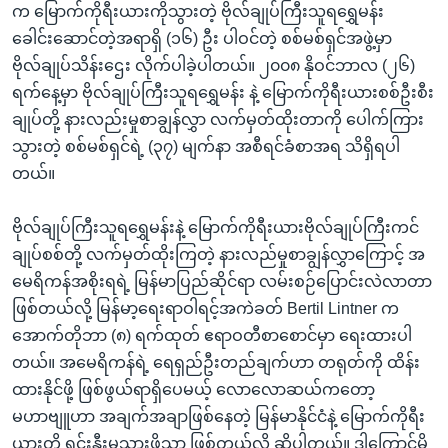
က မြောက်ကိုရီးယားကိုသွားတဲ့ ဗိုလ်ချုပ်ကြီးသူရရွှေမန်း
ခေါင်းဆောင်တဲ့အရာရှိ (၁၆) ဦး ပါဝင်တဲ့ စစ်မစ်ရှင်အဖွဲ့မှာ
ဗိုလ်ချုပ်သိန်းဌေး လိုက်ပါခဲ့ပါတယ်။ ၂၀၀၈ နိုဝင်ဘာလ (၂၆)
ရက်နေ့မှာ ဗိုလ်ချုပ်ကြီးသူရရွှေမန်း နဲ့ မြောက်ကိုရီးယားစစ်ဦးစီး
ချုပ်တို့ နားလည်းမှုစာချွန်လွှာ လက်မှတ်ထိုးတာကို ပေါက်ကြား
သွားတဲ့ စစ်မစ်ရှင်ရဲ့ (၃၇) မျက်နာ အစီရင်ခံစာအရ သိရှိရပါ
တယ်။
ဗိုလ်ချုပ်ကြီးသူရရွှေမန်းနဲ့ မြောက်ကိုရီးယားဗိုလ်ချုပ်ကြီးကင်
ချုပ်စစ်တို့ လက်မှတ်ထိုးကြတဲ့ နားလည်မှုစာချွန်လွှာကြောင့် အ
မေရိကန်အစိုးရရဲ့ မြန်မာပြည်ဆိုင်ရာ လမ်းစဉ်ပြောင်းလဲလာတာ
ဖြစ်တယ်လို့ မြန်မာ့ရေးရာဝါရင့်အကဲခတ် Bertil Lintner က
အောက်တိုဘာ (၈) ရက်ထုတ် ဧရာဝတီစာစောင်မှာ ရေးထားပါ
တယ်။ အမေရိကန်ရဲ့ ရေရှည်ဦးတည်ချက်ဟာ တရုတ်ကို ထိန်း
ထားနိုင်ဖို့ ဖြစ်ဖွယ်ရာရှိပေမယ့် လောလောဆယ်ကတော့
မဟာဗျူဟာ အချက်အချာဖြစ်နေတဲ့ မြန်မာနိုင်ငံနဲ့ မြောက်ကိုရီး
ယားတို့ ရင်းနှီးမသွားဖို့သာ ဖြစ်တယ်လို့ ဆိုပါတယ်။ ဒါကြောင့်မို့