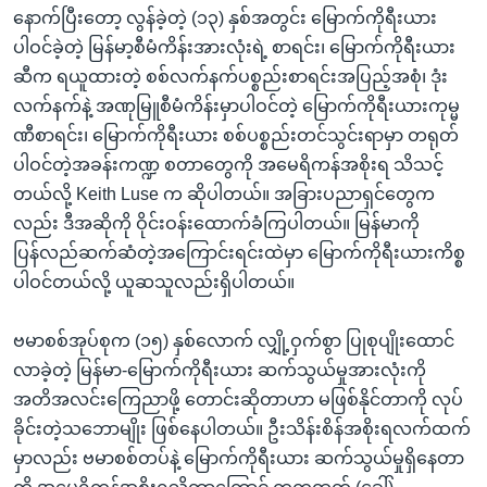
နောက်ပြီးတော့ လွန်ခဲ့တဲ့ (၁၃) နှစ်အတွင်း မြောက်ကိုရီးယား
ပါဝင်ခဲ့တဲ့ မြန်မာ့စီမံကိန်းအားလုံးရဲ့ စာရင်း၊ မြောက်ကိုရီးယား
ဆီက ရယူထားတဲ့ စစ်လက်နက်ပစ္စည်းစာရင်းအပြည့်အစုံ၊ ဒုံး
လက်နက်နဲ့ အဏုမြူစီမံကိန်းမှာပါဝင်တဲ့ မြောက်ကိုရီးယားကုမ္မ
ဏီစာရင်း၊ မြောက်ကိုရီးယား စစ်ပစ္စည်းတင်သွင်းရာမှာ တရုတ်
ပါဝင်တဲ့အခန်းကဏ္ဍ စတာတွေကို အမေရိကန်အစိုးရ သိသင့်
တယ်လို့ Keith Luse က ဆိုပါတယ်။ အခြားပညာရှင်တွေက
လည်း ဒီအဆိုကို ဝိုင်းဝန်းထောက်ခံကြပါတယ်။ မြန်မာကို
ပြန်လည်ဆက်ဆံတဲ့အကြောင်းရင်းထဲမှာ မြောက်ကိုရီးယားကိစ္စ
ပါဝင်တယ်လို့ ယူဆသူလည်းရှိပါတယ်။
ဗမာစစ်အုပ်စုက (၁၅) နှစ်လောက် လျှို့ဝှက်စွာ ပြုစုပျိုးထောင်
လာခဲ့တဲ့ မြန်မာ-မြောက်ကိုရီးယား ဆက်သွယ်မှုအားလုံးကို
အတိအလင်းကြေညာဖို့ တောင်းဆိုတာဟာ မဖြစ်နိုင်တာကို လုပ်
ခိုင်းတဲ့သဘောမျိုး ဖြစ်နေပါတယ်။ ဦးသိန်းစိန်အစိုးရလက်ထက်
မှာလည်း ဗမာစစ်တပ်နဲ့ မြောက်ကိုရီးယား ဆက်သွယ်မှုရှိနေတာ