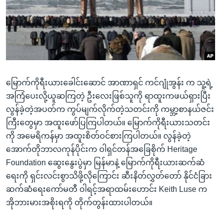
အ
သုတပဒေသာ အင်္ဂလိပ်စာ
ညွန်း
Learning English
စာမျက်နှာ
သို့
ဗွီအိုအေ လူမှုကွန်ယက်များ
ကျော်
ကြည့်
မြောက်ကိုရီးယားခေါင်းဆောင် အာဏာရှင် ကင်ဂျုံအွန်း က သူ့ရဲ့
ရန်
ဘာသာစကားများ
အကြံပေးလို့ယူဆကြတဲ့ ဦးလေးဖြစ်သူကို ရာထူးကဖယ်ရှားပြီး
ရှာဖွေ
လွန်ခဲ့တဲ့အပတ်က ကွပ်မျက်လိုက်တဲ့သတင်းကို ကမ္ဘာ့စာနယ်ဇင်း
ရန်
ကြီးတွေမှာ အထူးဖော်ပြကြပါတယ်။ မြောက်ကိုရီးယားသတင်း
နေရာ
ကို အမေရိကန်မှာ အထူးစိတ်ဝင်စားကြပါတယ်။ လွန်ခဲ့တဲ့
သို့
အောက်တိုဘာလကုန်ပိုင်းက ဝါရှင်တန်အခြေစိုက် Heritage
ကျော်
Foundation ဆွေးနွေးပွဲမှာ မြန်မာနဲ့ မြောက်ကိုရီးယားဆက်ဆံ
ရန်
ရေးကို ရှင်းလင်းစွာသိဖို့လိုကြောင်း ဆီးနိတ်လွှတ်တော် နိုင်ငံခြား
ဆက်ဆံရေးကော်မတီ ဝါရင့်အရာထမ်းဟောင်း Keith Luse က
အိုဘားမားအစိုးရကို တိုက်တွန်းထားပါတယ်။