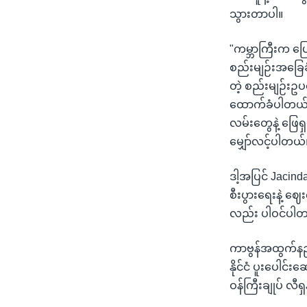
သွားတာပါ။
"ကမ္ဘာကြီးက ပ
စည်းမျဉ်းအခြေခ
တဲ့ စည်းမျဉ်းဥပ
ထောက်ခံပါတယ်။ မ
လမ်းတွေနဲ့ ဖြေရှင
မျှော်လင့်ပါတယ်
ဒါ့အပြင် Jacind
စီးပွားရေးနဲ့ ဈေး
လည်း ပါဝင်ပါ
ကာဗွန်အထွက်နည်
နိုင်ငံ ပူးပေါင်
ဝန်ကြီးချုပ် လီ