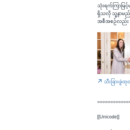
သုံးရက်ကြာမြင့်မ
ရှိသလို သူ့နာမ
အစီအစဉ်လည်း 
သီးခြားခွဲထု
============
[[Unicode]]