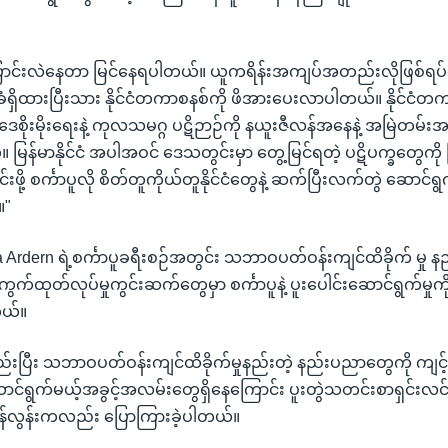
ြောင်းလဲနေတာ မြင်နေရပါတယ်။ ယူကရိန်းအကျပ်အတည်းလိုဖြစ်ရ
ံရှိထားပြီးသား နိုင်ငံတကာစနစ်ကို ဖိအားပေးလာပါတယ်။ နိုင်ငံတ
ဒေစိုးမိုးရေးနဲ့ ကုလသမဂ္ဂ ပဋိဉာဉ်ကို နယူးဇီလန်အနေနဲ့ အမြဲတမ်းအ
ြန်မာနိုင်ငံ အပါအဝင် ဒေသတွင်းမှာ တွေ့မြင်ရတဲ့ ပဋိပက္ခတွေကို ငြ
်းဖို့ စင်္ကာပူလို စိတ်တူကိုယ်တူနိုင်ငံတွေနဲ့ ဆက်ပြီးလက်တွဲ ဆောင်ရွက်
။"
a Ardern ရဲ့စင်္ကာပူခရီးစဉ်အတွင်း သဘာဝပတ်ဝန်းကျင်ထိခိုက် မှု န
ကွက်ထုတ်လုပ်မှုကွင်းဆက်တွေမှာ စင်္ကာပူနဲ့ ပူးပေါင်းဆောင်ရွက်မှုကို ချ
တယ်။
းပြီး သဘာဝပတ်ဝန်းကျင်ထိခိုက်မှုနည်းတဲ့ နည်းပညာတွေကို ကျင့်သ
းဆောင်ရွက်မယ့်အခွင့်အလမ်းတွေရှိနေကြောင်း ပူးတွဲသတင်းစာရှင်းလင်းပွ
ရှန်လွန်းကလည်း ပြောကြားခဲ့ပါတယ်။