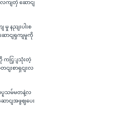
ပွီးလကျတှဲ ဆောငျ
 မှု နညျးပါးစ
ဆောငျရှကျမှုကို
ကငြ့ျသုံးတဲ့
ဲသတငျးစာရှငျးလ
ကာပူသမ်မတနဲ့လ
လကျဆောငျအဖွဈပေး