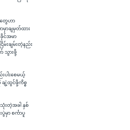
ပ်တွေဟာ
ကာမှာချမှတ်ထား
ခိုင်အမာ
ိမ်းချမ်းတဲ့နည်း
 သွားဖို့
ည်းပါးစေမယ့်
ဲ့ထွင်ဖို့ကိစ္စ
ုံးတဲ့အခါ နှစ်
ဲမှာ စင်္ကာပူ