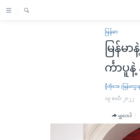
သုံး
ရ
ရှာဖွေ
လွယ်ကူ
မူလစာမျက်နှာ
မြန်မာ
ရ
စေ
မြန်မာ
လာ
မြန်မာန
သည့်
ဒ်
ကမ္ဘာ့သတင်းများ
Link
ဗွီဒီယို
နိုင်ငံတကာ
င်္ကာပူ
များ
သတင်းလွတ်လပ်ခွင့်
အမေရိကန်
ပင်မ
ရပ်ဝန်းတခု လမ်းတခု အလွန်
တရုတ်
ဗွီအိုအေ (မြန်မာဌာ
အကြောင်းအရာ
အင်္ဂလိပ်စာလေ့လာမယ်
အစ္စရေး-ပါလက်စတိုင်း
၁၉ ဧၿပီ၊ ၂၀၂၂
သို့
အပတ်စဉ်ကဏ္ဍများ
အမေရိကန်သုံးအီဒီယံ
ကျော်
မျှဝေပါ
ကြည့်
ရေဒီယိုနှင့်ရုပ်သံ အချက်အလက်များ
မကြေးမုံရဲ့ အင်္ဂလိပ်စာ
ရေဒီယို
ရန်
ရေဒီယို/တီဗွီအစီအစဉ်
ရုပ်ရှင်ထဲက အင်္ဂလိပ်စာ
တီဗွီ
ပင်မ