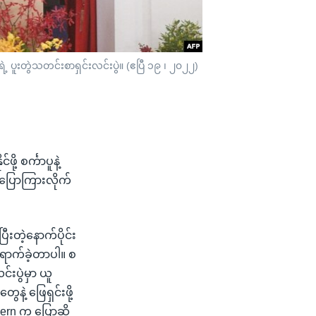
့ရဲ့ ပူးတွဲသတင်းစာရှင်းလင်းပွဲ။ (ဧပြီ ၁၉ ၊ ၂၀၂၂)
့ စင်္ကာပူနဲ့
့ ပြောကြားလိုက်
တဲ့နောက်ပိုင်း
းရောက်ခဲ့တာပါ။ စ
င်းပွဲမှာ ယူ
နဲ့ ဖြေရှင်းဖို့
dern က ပြောဆို