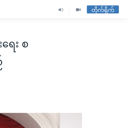
တိုက်ရိုက်
်းရေး စ
်