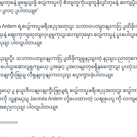
တှနေဲ့ ဖွရှေငျးဖို့ စငျ်ကာပူလို စိတျတူကိုယျတူနိုငျငံတှနေဲ့ ဆကျ
မြှောျလင့ျပါတယျ။"
da Ardern ရဲ့စငျ်ကာပူခရီးစဉျအတှငျး သဘာဝပတျဝနျးကငြျထိခိုကျ
းနဲ့ ဈေးကှကျထုတျလုပျမှုကှငျးဆကျတှမှော စငျ်ကာပူနဲ့ ပူးပေါငျး
စ်စလညျး ပါဝငျပါတယျ။
ျးပွီး သဘာဝပတျဝနျးကငြျထိခိုကျမှုနညျးတဲ့ နညျးပညာတှကေို 
 ပူးပေါငျးဆောငျရှကျမယ့ျအခှင့ျအလမျးတှရှေိနကွေောငျး ပူးတှ
ာပူဝနျကွီးခြုပျ လီရှနျလှနျးကလညျး ပွောကွားခဲ့ပါတယျ။
ျမယ့ျ နယူးဇီလနျဝနျကွီးခြုပျရဲ့ စငျ်ကာပူခရီးစဉျအတှငျး စငျ်
့ရှိသလို သူ့နာမညျ Jacinda Ardern လို့ပေးထားတဲ့ သဈခှပငျ ကို 
အစဉျလညျး ပါဝငျပါတယျ။
=======