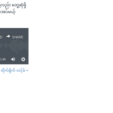
လည်း တွေ့ဆုံဖို့
ေးအပ်မယ့်
D
SHARE
1:49
တိုက်ရိုက် လင့်ခ်
SHARE