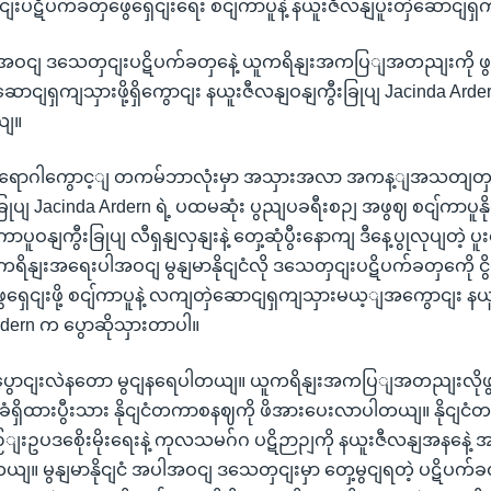
ှငျးပဋိပက်ခတှဖွေရှေငျးရေး စငျ်ကာပူနဲ့ နယူးဇီလနျပူးတှဲဆောငျရ
ပါအဝငျ ဒသေတှငျးပဋိပက်ခတှနေဲ့ ယူကရိနျးအကပြျအတညျးကို ဖွရှေငျး
ောငျရှကျသှားဖို့ရှိကွောငျး နယူးဇီလနျဝနျကွီးခြုပျ Jacinda Arder
ယျ။
ရောဂါကွောင့ျ တကမ်ဘာလုံးမှာ အသှားအလာ အကန့ျအသတျတှဖွေဈ
းခြုပျ Jacinda Ardern ရဲ့ ပထမဆုံး ပွညျပခရီးစဉျ အဖွဈ စငျ်ကာပူနို
ာပူဝနျကွီးခြုပျ လီရှနျလှနျးနဲ့ တှေ့ဆုံပွီးနောကျ ဒီနေ့ပွုလုပျတဲ့ 
ူကရိနျးအရေးပါအဝငျ မွနျမာနိုငျငံလို ဒသေတှငျးပဋိပက်ခတှကေို ငွ
ဖွရှေငျးဖို့ စငျ်ကာပူနဲ့ လကျတှဲဆောငျရှကျသှားမယ့ျအကွောငျး နယ
Ardern က ပွောဆိုသှားတာပါ။
ပွောငျးလဲနတော မွငျနရေပါတယျ။ ယူကရိနျးအကပြျအတညျးလို
ရှိထားပွီးသား နိုငျငံတကာစနဈကို ဖိအားပေးလာပါတယျ။ နိုငျငံ
ျးဥပဒစေိုးမိုးရေးနဲ့ ကုလသမဂ်ဂ ပဋိဉာဉျကို နယူးဇီလနျအနနေဲ့ 
။ မွနျမာနိုငျငံ အပါအဝငျ ဒသေတှငျးမှာ တှေ့မွငျရတဲ့ ပဋိပက်ခတှ