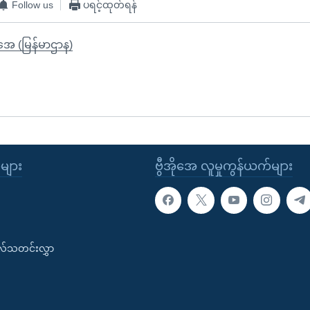
Follow us
ပရင့်ထုတ်ရန်
ိုအေ (မြန်မာဌာန)
ုများ
ဗွီအိုအေ လူမှုကွန်ယက်များ
းလ်သတင်းလွှာ