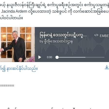
ယ့် နယူးဇီလန်ဝန်ကြီးချုပ်ရဲ့ စင်္ကာပူခရီးစဉ်အတွင်း စင်္ကာပူသမ္မတနဲ့
ည် Jacinda Ardern လို့ပေးထားတဲ့ သစ်ခွပင် ကို လက်ဆောင်အဖြစ်ပ
ပါဝင်ပါတယ်။
မြန်မာနဲ့ ဒေသတွင်းပဋိပက္ခတွေဖြေရှင်းရေး စင်္ကာပူနဲ့ နယူးဇီလန်ပူးတွဲဆောင်ရွက်မည်
EMBE
by
ဗွီအိုအေသတင်းဌာန
No media source currently available
0:00
တ်၍ နားဆင်နိုင်ပါသည်။
EMBED
=======