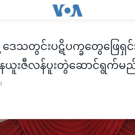
ဲ့ ဒေသတွင်းပဋိပက္ခတွေဖြေရှင
နဲ့ နယူးဇီလန်ပူးတွဲဆောင်ရွက်မည
န)