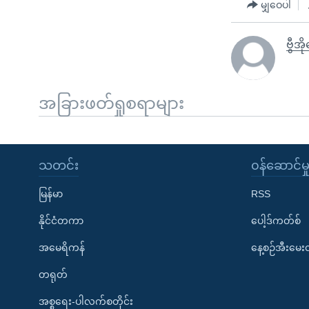
မျှဝေပါ
ဗွီအ
အခြားဖတ်ရှုစရာများ
သတင်း
၀န်ဆောင်မှ
မြန်မာ
RSS
နိုင်ငံတကာ
ပေါ့ဒ်ကတ်စ်
အမေရိကန်
နေ့စဉ်အီးမေ
တရုတ်
အစ္စရေး-ပါလက်စတိုင်း