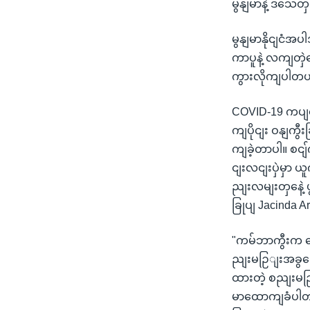
မွနျမာနဲ့ ဒသေတ
မွနျမာနိုငျငံအ
ကာပူနဲ့ လကျတှဲဆ
ကွားလိုကျပါတ
COVID-19 ကပျ
ကျပိုငျး ဝနျကွီ
ကျခဲ့တာပါ။ စငျ်က
ငျးလငျးပှဲမှာ ယ
ညျးလမျးတှနေဲ့ 
ခြုပျ Jacinda 
"ကမ်ဘာကွီးက 
ညျးမဉြျးအခွခေံ
ထားတဲ့ စညျးမဉြ
မာထောကျခံပါတယျ