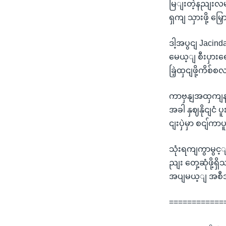
မြျးတဲ့နညျးလမျး
ရှကျ သှားဖို့ 
ဒါ့အပွငျ Jacin
မေယ့ျ စီးပှားရေ
ခြဲ့ထှငျဖို့ကိ
ကာဗှနျအထှကျနည
အခါ နှဈနိုငျငံ
ငျးပှဲမှာ စငျ်က
သုံးရကျကွာမွင့
ညျး တှေ့ဆုံဖို
အပျမယ့ျ အစီ
============