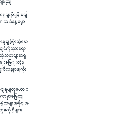
ှကျမညျ
နိုငျဖို့ စငျ်
n က ဒီနေ့ ပွော
ခဲ့ပွီးတဲ့နော
ငျငံကိုသှားရော
ပူးတှဲသတငျးစာရှ
ိမျးခမြျးတဲ့န
ူးဇီလနျဝနျကွီး
ဖွဈရပျတှဟော စ
တကာမှာခမြှတျ
အမွဲတမျးအခိုငျအ
ကေို ငွိမျးခ