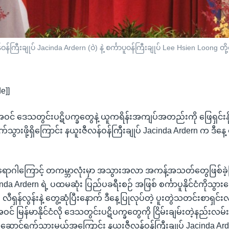
ကြီးချုပ် Jacinda Ardern (ဝဲ) နဲ့ စင်္ကာပူဝန်ကြီးချုပ် Lee Hsien Loong တို
e]]
အဝင် ဒေသတွင်းပဋိပက္ခတွေနဲ့ ယူကရိန်းအကျပ်အတည်းကို ဖြေရှင်းနိုင်ဖို
သွားဖို့ရှိကြောင်း နယူးဇီလန်ဝန်ကြီးချုပ် Jacinda Ardern က ဒီနေ
ာဂါကြောင့် တကမ္ဘာလုံးမှာ အသွားအလာ အကန့်အသတ်တွေဖြစ်ခဲ့ပြီး
inda Ardern ရဲ့ ပထမဆုံး ပြည်ပခရီးစဉ် အဖြစ် စင်္ကာပူနိုင်ငံကိုသွာ
ပ် လီရှန်လွန်းနဲ့ တွေ့ဆုံပြီးနောက် ဒီနေ့ပြုလုပ်တဲ့ ပူးတွဲသတင်းစာရှင်းလ
 မြန်မာနိုင်ငံလို ဒေသတွင်းပဋိပက္ခတွေကို ငြိမ်းချမ်းတဲ့နည်းလမ်းတွေ
တွဲဆောင်ရွက်သွားမယ့်အကြောင်း နယူးဇီလန်ဝန်ကြီးချုပ် Jacinda Ar