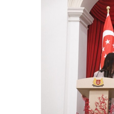
သုတပဒေသာ အင်္ဂလိပ်စာ
အ
ညွန်း
စာမျက်နှာ
သို့
ကျော်
ကြည့်
ရန်
ရှာဖွေ
ရန်
နေရာ
သို့
ကျော်
ရန်