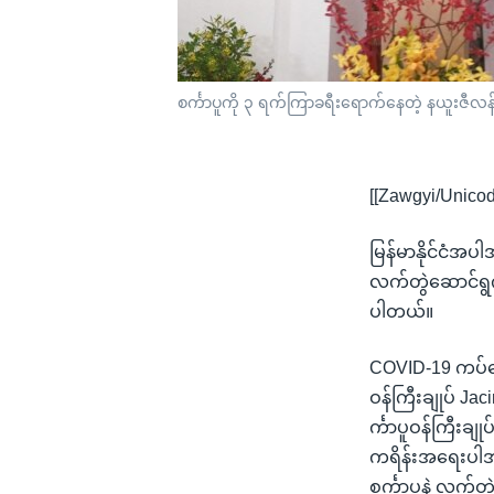
စင်္ကာပူကို ၃ ရက်ကြာခရီးရောက်နေတဲ့ နယူးဇီလန်ဝန်
[[Zawgyi/Unicod
မြန်မာနိုင်ငံအပါ
လက်တွဲဆောင်ရွက်
ပါတယ်။
COVID-19 ကပ်ရေ
ဝန်ကြီးချုပ် Jac
င်္ကာပူဝန်ကြီးချု
ကရိန်းအရေးပါအဝင်
စင်္ကာပူနဲ့ လက်