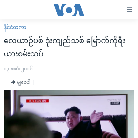
သုံး
ရ
လွယ်ကူ
နိုင်ငံတကာ
မူလစာမျက်နှာ
စေ
လေယာဉ်ပစ် ဒုံးကျည်သစ် မြောက်ကိုရီး
မြန်မာ
သည့်
ယားစမ်းသပ်
ကမ္ဘာ့သတင်းများ
Link
ဗွီဒီယို
နိုင်ငံတကာ
၀၃ ဧၿပီ၊ ၂၀၁၆
များ
သတင်းလွတ်လပ်ခွင့်
အမေရိကန်
ပင်မ
မျှဝေပါ
ရပ်ဝန်းတခု လမ်းတခု အလွန်
တရုတ်
အကြောင်းအရာ
သို့
အင်္ဂလိပ်စာလေ့လာမယ်
အစ္စရေး-ပါလက်စတိုင်း
ကျော်
အပတ်စဉ်ကဏ္ဍများ
အမေရိကန်သုံးအီဒီယံ
ကြည့်
ရေဒီယိုနှင့်ရုပ်သံ အချက်အလက်များ
မကြေးမုံရဲ့ အင်္ဂလိပ်စာ
ရေဒီယို
ရန်
ပင်မ
ရေဒီယို/တီဗွီအစီအစဉ်
ရုပ်ရှင်ထဲက အင်္ဂလိပ်စာ
တီဗွီ