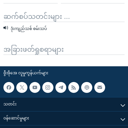
ဆက်စပ်သတင်းများ ...
ဒုံးကျည်သစ် စမ်းသပ်
အခြားဖတ်ရှုစရာများ
ဗွီအိုအေ လူမှုကွန်ယက်များ
သတင်း
၀န်ဆောင်မှုများ