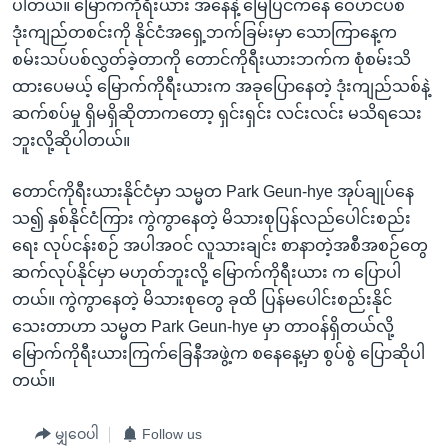
ပါတယ်။ မြောက်ကိုရီးယား အနေနဲ့ မြေပြင်ကနေ ဝေဟင်ပစ်
ဒုံးကျည်တစင်းကို နိုင်ငံအရှေ့ဘက်ခြမ်းမှာ သောကြာနေ့က
စမ်းသပ်ပစ်လွှတ်ခဲ့တာကို တောင်ကိုရီးယားဘက်က စုံစမ်းသိ
ထားပေမယ့် မြောက်ကိုရီးယားက အခုပြောနေတဲ့ ဒုံးကျည်သစ်နဲ့
ဆက်စပ်မှု ရှိမရှိဆိုတာကတော့ ရှင်းရှင်း လင်းလင်း မသိရသေး
ဘူးလို့ဆိုပါတယ်။
တောင်ကိုရီးယားနိုင်ငံမှာ သမ္မတ Park Geun-hye အုပ်ချုပ်နေ
သ၍ နှစ်နိုင်ငံကြား ကွဲကွာနေတဲ့ မိသားစုပြန်လည်ပေါင်းစည်း
ရေး လုပ်ငန်းစဉ် အပါအဝင် လူသားချင်း စာနာတဲ့အစီအစဉ်တွေ
ဆက်လုပ်နိုင်မှာ မဟုတ်ဘူးလို့ မြောက်ကိုရီးယား က ပြောပါ
တယ်။ ကွဲကွာနေတဲ့ မိသားစုတွေ ခုထိ ပြန်မပေါင်းစည်းနိုင်
သေးတာဟာ သမ္မတ Park Geun-hye မှာ တာဝန်ရှိတယ်လို့
မြောက်ကိုရီးယားကြက်ခြေနီအဖွဲ့က စနေနေ့မှာ စွပ်စွဲ ပြောဆိုပါ
တယ်။
မျှဝေပါ
Follow us