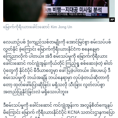
အ
သုတပဒေသာ အင်္ဂလိပ်စာ
ညွန်း
Learning English
စာမျက်နှာ
သို့
ဗွီအိုအေ လူမှုကွန်ယက်များ
မြောက်ကိုရီးယားခေါင်းဆောင် Kim Jong Un
ကျော်
ကြည့်
လေယာဉ်ပစ် ဒုံးကျည်သစ်တမျိုးကို အောင်မြင်စွာ စမ်းသပ်ပစ်
ရန်
ဘာသာစကားများ
လွှတ်နိုင် ခဲ့ကြောင်း မြောက်ကိုရီးယားနိုင်ငံက စနေနေ့မှာ
ရှာဖွေ
ကြေညာလိုက် ပါတယ်။ အဲဒီ စမ်းသပ်မှုကို မြောက်ကိုရီးယား
ရန်
ခေါင်းဆောင် ကင်ဂျုံအွန်းကိုယ်တိုင် ကြည့်ရှု စစ်ဆေးခဲ့တဲ့ ဓါတ်
နေရာ
ပုံတွေကို နိုင်ငံပိုင် မီဒီယာတွေမှာ ဖေါ်ပြခဲ့ပါတယ်။ ဒါပေမယ့် ဒီ
သို့
စမ်းသပ်မှုကို ဘယ်အချိန် ဘယ်နေရာမှာ လုပ်ခဲ့တယ်ဆိုတာကို
ကျော်
တော့ ထုတ်ဖေါ်ပြောဆိုခြင်း မရှိသလို သီးခြား လွတ်လပ်စွာ
ရန်
အတည်ပြုနိုင်ခြင်းလဲ မရှိသေးပါဘူး။
ဒီစမ်းသပ်မှုကို ခေါင်းဆောင် ကင်ဂျုံအွန်းက အလွန်စိတ်ကျေနပ်
မိကြောင်း မြောက် ကိုရီးယားနိုင်ငံပိုင် KCNA သတင်းဌာနကပြော