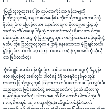
“ပြည်သူလူထုအပေါ်မှာ လုပ်တာကိုင်တာ မှန်သမျှကို
ပြည်သူလူထုရဲ့ဆန္ဒ အစစ်အမှန်နဲ့ မကိုက်ညီသမျှ မှားတယ်လို့
ဗိုလ်ချုပ်က ပြောခဲ့တယ်။ နောက်တချက် ဗိုလ်ချုပ်ပြောခဲ့တဲ့
အထဲက သိပ်အရေးကြီးတဲ့ စကားလုံးတလုံး ရှိသေးတယ်တဲ့။
စစ်သည်တော်တွေကို ပြည်သူလူထုက မပြောတာဟာ မမဲ့ရဲလို့လို့
မှတ်ပါတဲ့။ ပြည်သူလူထုက ပြောဖို့ နေနေသာသာ မဲ့ပြချင်တယ်၊
ရွဲ့ပြချင်တယ်၊ ဒါပေမဲ့ ကြောက်တယ်။ မမဲ့ရဲဘူး။ အဲဒါကို ဆိုလို
တာ ဖြစ်တယ်တဲ့။
“ဗိုလ်ချုပ်အောင်ဆန်း ရှိစဉ်က တပ်မတော်သားတွေကို မိန့်ခွန်း
တွေ ပြောခဲ့တဲ့ အခါတိုင်း ပါလီမန် ဒီမိုကရေစီစနစ်မှာ တုန်း
ကတော့ ပြည်သူလူထုရဲ့ သြဇာဟာ တပ်မတော်အပေါ်မှာ လွှမ်းမိုး
သည်ဆိုတာ ဖြစ်အောင်လို့ စစ်သည်တော်ကျင့်ဝတ် ဆိုတာကို
ချမှတ်ခဲ့ဖူးတယ်တဲ့။ ဒါဟာ အချက် ၆၀ တောင် ပါတယ်တဲ့။ ဒီ
ကနေ့ ဒီစာအုပ် ပျောက်သွားပြီတဲ့။ ဆိုရှယ်လစ်နိုင်ငံတော်