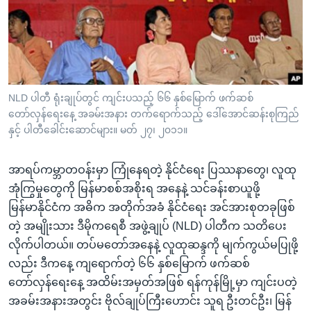
အ
သုတပဒေသာ အင်္ဂလိပ်စာ
ညွန်း
Learning English
စာမျက်နှာ
သို့
ဗွီအိုအေ လူမှုကွန်ယက်များ
ကျော်
ကြည့်
NLD ပါတီ ရုံးချုပ်တွင် ကျင်းပသည့် ၆၆ နှစ်မြောက် ဖက်ဆစ်
တော်လှန်ရေးနေ့ အခမ်းအနား တက်ရောက်သည့် ဒေါ်အောင်ဆန်းစုကြည်
ရန်
ဘာသာစကားများ
နှင့် ပါတီခေါင်းဆောင်များ။ မတ် ၂၇၊ ၂၀၁၁။
ရှာဖွေ
ရန်
အာရပ်ကမ္ဘာတဝန်းမှာ ကြုံနေရတဲ့ နိုင်ငံရေး ပြဿနာတွေ၊ လူထု
နေရာ
အုံကြွမှုတွေကို မြန်မာစစ်အစိုးရ အနေနဲ့ သင်ခန်းစာယူဖို့
သို့
မြန်မာနိုင်ငံက အဓိက အတိုက်အခံ နိုင်ငံရေး အင်အားစုတခုဖြစ်
ကျော်
တဲ့ အမျိုးသား ဒီမိုကရေစီ အဖွဲ့ချုပ် (NLD) ပါတီက သတိပေး
ရန်
လိုက်ပါတယ်။ တပ်မတော်အနေနဲ့ လူထုဆန္ဒကို မျက်ကွယ်မပြုဖို့
လည်း ဒီကနေ့ ကျရောက်တဲ့ ၆၆ နှစ်မြောက် ဖက်ဆစ်
တော်လှန်ရေးနေ့ အထိမ်းအမှတ်အဖြစ် ရန်ကုန်မြို့မှာ ကျင်းပတဲ့
အခမ်းအနားအတွင်း ဗိုလ်ချုပ်ကြီးဟောင်း သူရ ဦးတင်ဦး၊ မြန်