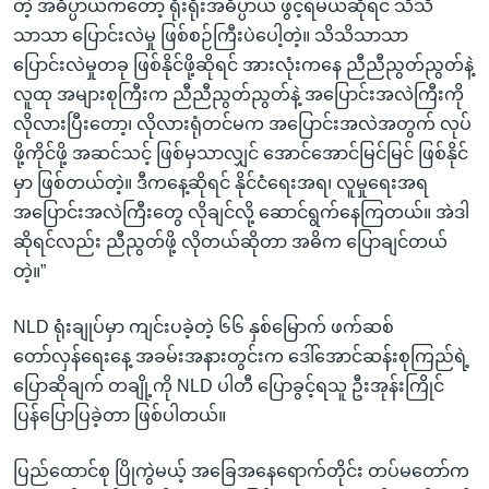
တဲ့ အဓိပ္ပာယ်ကတော့ ရိုးရိုးအဓိပ္ပာယ် ဖွင့်ရမယ်ဆိုရင် သိသိ
သာသာ ပြောင်းလဲမှု ဖြစ်စဉ်ကြီးပဲပေါ့တဲ့။ သိသိသာသာ
ပြောင်းလဲမှုတခု ဖြစ်နိုင်ဖို့ဆိုရင် အားလုံးကနေ ညီညီညွတ်ညွတ်နဲ့
လူထု အများစုကြီးက ညီညီညွတ်ညွတ်နဲ့ အပြောင်းအလဲကြီးကို
လိုလားပြီးတော့၊ လိုလားရုံတင်မက အပြောင်းအလဲအတွက် လုပ်
ဖို့ကိုင်ဖို့ အဆင်သင့် ဖြစ်မှသာလျှင် အောင်အောင်မြင်မြင် ဖြစ်နိုင်
မှာ ဖြစ်တယ်တဲ့။ ဒီကနေ့ဆိုရင် နိုင်ငံရေးအရ၊ လူမှုရေးအရ
အပြောင်းအလဲကြီးတွေ လိုချင်လို့ ဆောင်ရွက်နေကြတယ်။ အဲဒါ
ဆိုရင်လည်း ညီညွတ်ဖို့ လိုတယ်ဆိုတာ အဓိက ပြောချင်တယ်
တဲ့။”
NLD ရုံးချုပ်မှာ ကျင်းပခဲ့တဲ့ ၆၆ နှစ်မြောက် ဖက်ဆစ်
တော်လှန်ရေးနေ့ အခမ်းအနားတွင်းက ဒေါ်အောင်ဆန်းစုကြည်ရဲ့
ပြောဆိုချက် တချို့ကို NLD ပါတီ ပြောခွင့်ရသူ ဦးအုန်းကြိုင်
ပြန်ပြောပြခဲ့တာ ဖြစ်ပါတယ်။
ပြည်ထောင်စု ပြိုကွဲမယ့် အခြေအနေရောက်တိုင်း တပ်မတော်က