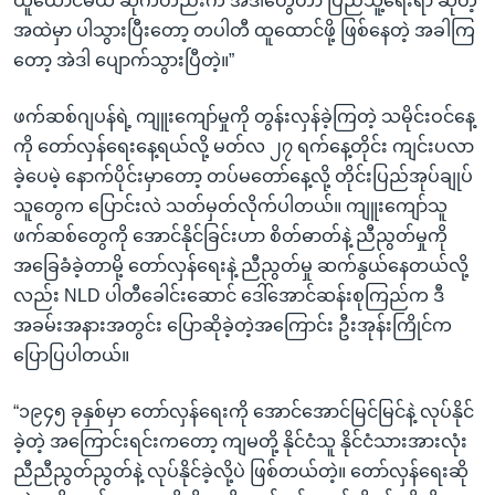
ထူထောင်မယ် ဆိုကတည်းက အဲဒါတွေဟာ ပြည်သူ့ရေးရာ ဆိုတဲ့
အထဲမှာ ပါသွားပြီးတော့ တပါတီ ထူထောင်ဖို့ ဖြစ်နေတဲ့ အခါကြ
တော့ အဲဒါ ပျောက်သွားပြီတဲ့။”
ဖက်ဆစ်ဂျပန်ရဲ့ ကျူးကျော်မှုကို တွန်းလှန်ခဲ့ကြတဲ့ သမိုင်းဝင်နေ့
ကို တော်လှန်ရေးနေ့ရယ်လို့ မတ်လ ၂၇ ရက်နေ့တိုင်း ကျင်းပလာ
ခဲ့ပေမဲ့ နောက်ပိုင်းမှာတော့ တပ်မတော်နေ့လို့ တိုင်းပြည်အုပ်ချုပ်
သူတွေက ပြောင်းလဲ သတ်မှတ်လိုက်ပါတယ်။ ကျူးကျော်သူ
ဖက်ဆစ်တွေကို အောင်နိုင်ခြင်းဟာ စိတ်ဓာတ်နဲ့ ညီညွတ်မှုကို
အခြေခံခဲ့တာမို့ တော်လှန်ရေးနဲ့ ညီညွတ်မှု ဆက်နွယ်နေတယ်လို့
လည်း NLD ပါတီခေါင်းဆောင် ဒေါ်အောင်ဆန်းစုကြည်က ဒီ
အခမ်းအနားအတွင်း ပြောဆိုခဲ့တဲ့အကြောင်း ဦးအုန်းကြိုင်က
ပြောပြပါတယ်။
“၁၉၄၅ ခုနှစ်မှာ တော်လှန်ရေးကို အောင်အောင်မြင်မြင်နဲ့ လုပ်နိုင်
ခဲ့တဲ့ အကြောင်းရင်းကတော့ ကျမတို့ နိုင်ငံသူ နိုင်ငံသားအားလုံး
ညီညီညွတ်ညွတ်နဲ့ လုပ်နိုင်ခဲ့လို့ပဲ ဖြစ်တယ်တဲ့။ တော်လှန်ရေးဆို