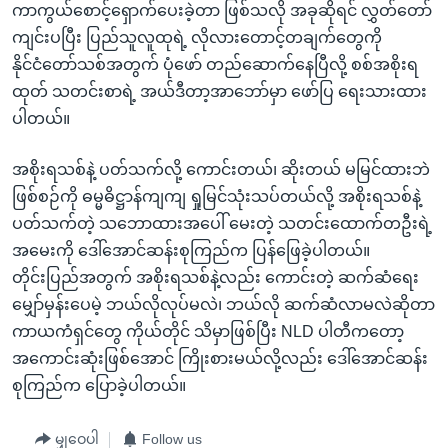
ကာကွယ်စောင့်ရှောက်ပေးခဲ့တာ ဖြစ်သလို အခုဆိုရင် လွှတ်တော်
ကျင်းပပြီး ပြည်သူလူထုရဲ့ လိုလားတောင့်တချက်တွေကို
နိုင်ငံတော်သစ်အတွက် ပုံဖော် တည်ဆောက်နေပြီလို့ စစ်အစိုးရ
ထုတ် သတင်းစာရဲ့ အယ်ဒီတာ့အာဘော်မှာ ဖော်ပြ ရေးသားထား
ပါတယ်။
အစိုးရသစ်နဲ့ ပတ်သက်လို့ ကောင်းတယ်၊ ဆိုးတယ် မမြင်ထားဘဲ
ဖြစ်စဉ်ကို ဓမ္မဓိဋ္ဌာန်ကျကျ ရှုမြင်သုံးသပ်တယ်လို့ အစိုးရသစ်နဲ့
ပတ်သက်တဲ့ သဘောထားအပေါ် မေးတဲ့ သတင်းထောက်တဦးရဲ့
အမေးကို ဒေါ်အောင်ဆန်းစုကြည်က ပြန်ဖြေခဲ့ပါတယ်။
တိုင်းပြည်အတွက် အစိုးရသစ်နဲ့လည်း ကောင်းတဲ့ ဆက်ဆံရေး
မျှော်မှန်းပေမဲ့ ဘယ်လိုလုပ်မလဲ၊ ဘယ်လို ဆက်ဆံလာမလဲဆိုတာ
ကာယကံရှင်တွေ ကိုယ်တိုင် သိမှာဖြစ်ပြီး NLD ပါတီကတော့
အကောင်းဆုံးဖြစ်အောင် ကြိုးစားမယ်လို့လည်း ဒေါ်အောင်ဆန်း
စုကြည်က ပြောခဲ့ပါတယ်။
မျှဝေပါ
Follow us