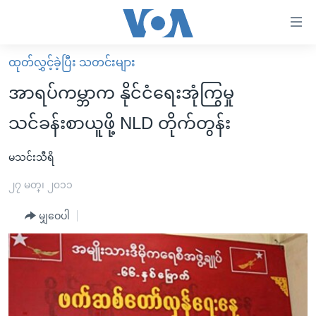
သုံး
ရ
လွယ်ကူ
ထုတ်လွှင့်ခဲ့ပြီး သတင်းများ
မူလစာမျက်နှာ
စေ
အာရပ်ကမ္ဘာက နိုင်ငံရေးအုံကြွမှု
မြန်မာ
သည့်
သင်ခန်းစာယူဖို့ NLD တိုက်တွန်း
ကမ္ဘာ့သတင်းများ
Link
ဗွီဒီယို
နိုင်ငံတကာ
မသင်းသီရိ
များ
သတင်းလွတ်လပ်ခွင့်
အမေရိကန်
၂၇ မတ္၊ ၂၀၁၁
ပင်မ
ရပ်ဝန်းတခု လမ်းတခု အလွန်
တရုတ်
အကြောင်းအရာ
မျှဝေပါ
သို့
အင်္ဂလိပ်စာလေ့လာမယ်
အစ္စရေး-ပါလက်စတိုင်း
ကျော်
အပတ်စဉ်ကဏ္ဍများ
အမေရိကန်သုံးအီဒီယံ
ကြည့်
ရေဒီယိုနှင့်ရုပ်သံ အချက်အလက်များ
မကြေးမုံရဲ့ အင်္ဂလိပ်စာ
ရေဒီယို
ရန်
ပင်မ
ရေဒီယို/တီဗွီအစီအစဉ်
ရုပ်ရှင်ထဲက အင်္ဂလိပ်စာ
တီဗွီ