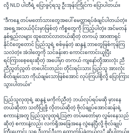
လို့ NLD ပါတီရဲ့ ပြောခွင့်ရသူ ဦးအုန်းကြိုင်က ပြောပါတယ်။
“ဒီကနေ့ တပ်မတော်သားတွေအပေါ် မေတ္တာရပ်ခံချင်ပါတယ်တဲ့။
အရှေ့အလယ်ပိုင်းမှာဖြစ်တဲ့ ကိစ္စတွေကို ကြည့်ပါတဲ့။ အင်မတန်
နှစ်ရှည်လများ ထူထောင်လာတယ်ဆိုတဲ့ တကယ့် အာဏာရှင်
နိုင်ငံတွေတောင် ပြည်သူရဲ့ စစ်မှန်တဲ့ ဆန္ဒနဲ့ ဘာတွေဖြစ်ကုန်ကြ
သလဲတဲ့။ အဲဒါတွေကို သင်ခန်းစာ ကောင်းကောင်းယူပြီး
ရင်ကြားစေ့ရေးဆိုတဲ့ အပေါ်မှာ တကယ် ကျနော်တို့အားလုံး ညီ
ညီညွတ်ညွတ် တပေါင်းတည်း၊ တိုင်းရင်းသား ပြည်သူ အားလုံး
စိတ်ချမ်းသာ ကိုယ်ချမ်းသာဖြစ်အောင် လုပ်ကြပါစို့လို့ ပြောကြား
သွားပါတယ်။”
ပြည်သူလုထုရဲ့ ဆန္ဒနဲ့ မကိုက်ညီတဲ့ ဘယ်လုပ်ရပ်မဆို မှားနေ
တယ်ဆိုတာ သတိပြုဖို့ လိုတယ်ဆိုတဲ့ ဗိုလ်ချုပ်အောင်ဆန်းရဲ့
စကားနဲ့အတူ ပြည်သူလူထုရဲ့သြဇာ တပ်မတော်မှာ လွှမ်းနေသည်
ဆိုတဲ့ စကားနဲ့လည်း လက်ရှိအခြေအနေ လွဲနေပြီလို့ ဗိုလ်ချုပ်
ကြီးဟောင်း သူရ ဦးတင်ဦးက ထောက်ပြခဲ့တယ်လု့ိ ဆိုပါတယ်။