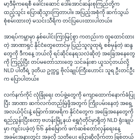
မာ့ဒီမိုကရေစီ ခေါင်းဆောင် ဒေါ်အောင်ဆန်းစုကြည်တို့က
ထည့်သွင်း ပြောဆိုသွားကြတာပါ။ အပြည့်အစုံကို ဆက်သွယ်
စုံစမ်းထားတဲ့ မသင်းသီရိက တင်ပြပေးထားပါတယ်။
အာရပ်ကမ္ဘာမှာ နှစ်ပေါင်းကြာမြင့်စွာ ကတည်းက ထူထောင်ထား
တဲ့ အာဏာရှင် နိုင်ငံတွေတောင်မှ ပြည်သူလူထုရဲ့ စစ်မှန်တဲ့ ဆန္ဒ
တွေကို ဒီကနေ့ ဘယ်လို ရင်ဆိုင်နေရသလဲဆိုတဲ့ အခြေအနေတွေ
ကို ကြည့်ပြီး တပ်မတော်သားတွေ သင်ခန်းစာ ယူသင့်တယ်လို့
NLD ပါတီရဲ့ ဒုတိယ ဥက္ကဋ္ဌ ဗိုလ်ချုပ်ကြီးဟောင်း သူရ ဦးတင်ဦး
က ပြောပါတယ်။
လက်နက်ကိုင် လုံခြုံရေး တပ်ဖွဲ့တွေကို ကျောထောက်နောက်ခံပြု
ပြီး အာဏာ ဆက်လက်တည်မြဲဖို့အတွက် ကြိုးပမ်းနေတဲ့ အရှေ့
အလယ်ပိုင်းနဲ့ မြောက်အာဖရိက နိုင်ငံတွေက အခြေအနေတွေကို
ရည်ညွှန်းပြီးတော့ ဗဟန်းမြို့နယ် ရွှေဂုံတိုင်မှာရှိတဲ့ NLD ရုံးချုပ်
မှာ ကျင်းပခဲ့တဲ့ ၆၆ နှစ်မြောက် ဖက်ဆစ်တော်လှန်ရေးနေ့
အခမ်းအနားတွင်း အခုလို သတိပေး ပြောဆိုလိုက်တာ ဖြစ်တယ်