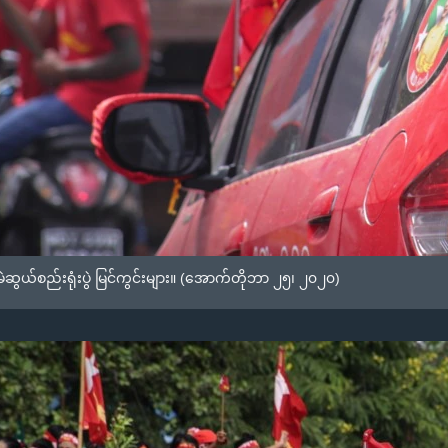
ဆွယ်စည်းရုံးပွဲ မြင်ကွင်းများ။ (အောက်တိုဘာ ၂၅၊ ၂၀၂၀)