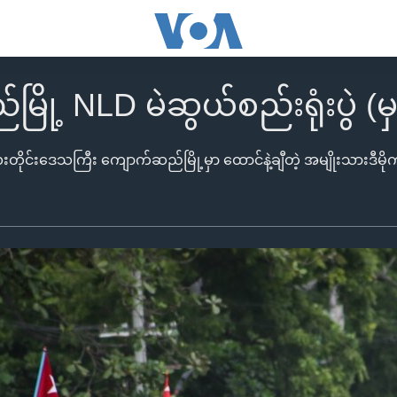
ို့ NLD မဲဆွယ်စည်းရုံးပွဲ (မ
ကြီး ကျောက်ဆည်မြို့မှာ ထောင်နဲ့ချီတဲ့ အမျိုးသားဒီမိုကရေစီအဖွဲ့ချုပ် (NLD) ထောက်ခံသူတွေ ဒီနေ့မနက် ၉ နာရီကစပြီး မြို့ထဲလှည့်လည် အင်အားပြခဲ့ကြပါတယ်။ (