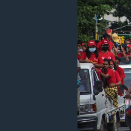
သုတပဒေသာ အင်္ဂလိပ်စာ
အ
ညွန်း
စာမျက်နှာ
သို့
ကျော်
ကြည့်
ရန်
ရှာဖွေ
ရန်
နေရာ
သို့
ကျော်
ရန်