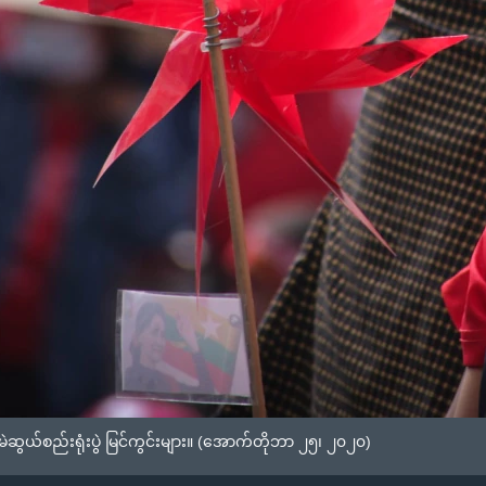
ဆွယ်စည်းရုံးပွဲ မြင်ကွင်းများ။ (အောက်တိုဘာ ၂၅၊ ၂၀၂၀)