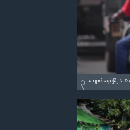
၃
ကျောက်ဆည်မြို့ NLD မဲ