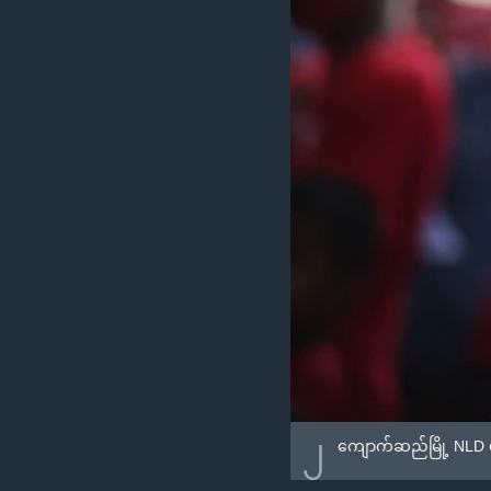
၂
ကျောက်ဆည်မြို့ NLD မဲ