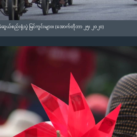
ဆွယ်စည်းရုံးပွဲ မြင်ကွင်းများ။ (အောက်တိုဘာ ၂၅၊ ၂၀၂၀)