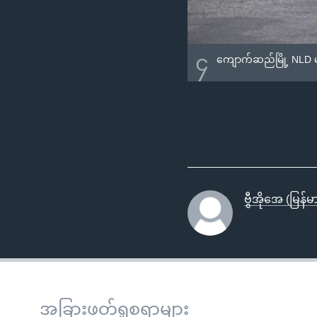
၄
ကျောက်ဆည်မြို့ NLD မဲ
ဗွီအိုအေ (မြန်မာပ
အခြားဖတ်ရှုစရာများ