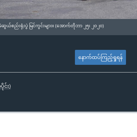
ဆွယ်စည်းရုံးပွဲ မြင်ကွင်းများ။ (အောက်တိုဘာ ၂၅၊ ၂၀၂၀)
နောက်ထပ်ကြည့်ရှုရန်
ိုင်း)