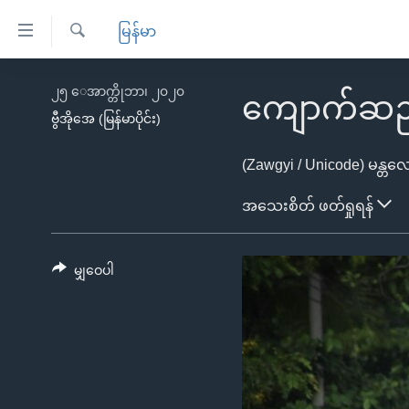
သုံး
မြန်မာ
ရ
ရှာဖွေ
လွယ်ကူ
မူလစာမျက်နှာ
၂၅ ေအာက္တိုဘာ၊ ၂၀၂၀
ရ
ကျောက်ဆည်မြ
စေ
မြန်မာ
လာ
ဗွီအိုအေ (မြန်မာပိုင်း)
သည့်
ဒ်
ကမ္ဘာ့သတင်းများ
(Zawgyi / Unicode)
မန္တလေးတိုင်းဒေသ
Link
ဗွီဒီယို
နိုင်ငံတကာ
အသေးစိတ် ဖတ်ရှုရန်
များ
သတင်းလွတ်လပ်ခွင့်
အမေရိကန်
ပင်မ
ရပ်ဝန်းတခု လမ်းတခု အလွန်
တရုတ်
အကြောင်းအရာ
မျှဝေပါ
အင်္ဂလိပ်စာလေ့လာမယ်
အစ္စရေး-ပါလက်စတိုင်း
သို့
အပတ်စဉ်ကဏ္ဍများ
အမေရိကန်သုံးအီဒီယံ
ကျော်
ကြည့်
ရေဒီယိုနှင့်ရုပ်သံ အချက်အလက်များ
မကြေးမုံရဲ့ အင်္ဂလိပ်စာ
ရေဒီယို
ရန်
ရေဒီယို/တီဗွီအစီအစဉ်
ရုပ်ရှင်ထဲက အင်္ဂလိပ်စာ
တီဗွီ
ပင်မ