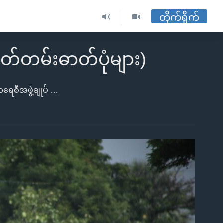
တိုက်ရိုက်
ှတ်တမ်းဓာတ်ပုံများ)
ဓာတ်ပုံ - ထက်အောင်ခန့် - ဗွီအိုအေ)