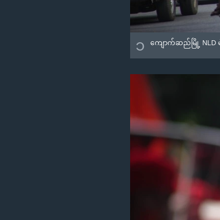
၁
ကျောက်ဆည်မြို့ NLD မဲ