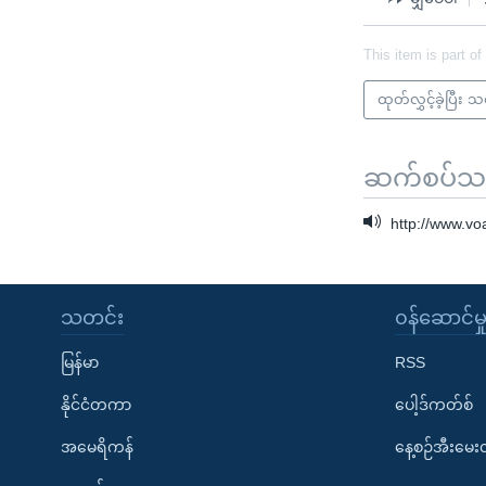
This item is part of
ထုတ်လွှင့်ခဲ့ပြီး 
ဆက်စပ်သတင
http://www.v
သတင်း
၀န်ဆောင်မှ
မြန်မာ
RSS
နိုင်ငံတကာ
ပေါ့ဒ်ကတ်စ်
အမေရိကန်
နေ့စဉ်အီးမေ