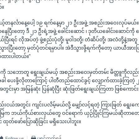
်။
ယ့်တနင်္လာနေ့ပေါ့ ၁၉ ရက်နေ့မှာ ၂၁ ဦးအဖွဲ့ အစည်းအဝေးလုပ်မယ်။
ြီးတော့ ဒီ ၂၁ ဦးရဲ့အဖွဲ့ ခေါင်းဆောင် ၊ ဒုတိယခေါင်းဆောင်ကို 
ပြီးရင် လိုအပ်တဲ့ ဖွဲ့စည်းပုံတို့၊ မူဝါဒတို့၊ တံဆိပ်တို့၊ အလံတို့နဲ့အတူ
ွားပြီးတော့ မှတ်ပုံတင်ရမှာပါ။ အဲဒီသွားဖို့ရက်ကိုတော့ ယာယီအားဖြင
တ်ထားပါတယ်။”
ကို သဘောတူ ရွေးချယ်မယ့် အစည်းအဝေးမှတ်တမ်း မိတ္တူကိုလည်း 
့အခါ ပေးဖို့လိုတာကြောင့် ပါတီတည်ထောင်ခွင့် လျှောက်ထားခဲ့ကြတဲ့
းအတွင်းမှာ အမြန်ဆုံး ပြန်ဆုံပြီး ဆုံးဖြတ်ရွေးချယ်ကြတာ ဖြစ်ကောင်း
ငယ်အတွင်း ကျင်းပလိမ့်မယ်လို့ မျှော်လင့်ရတဲ့ ကြားဖြတ် ရွေးကေ
ြေက ဘယ်ကိုယ်စားလှယ်တွေ ဝင်ရောက် ယှဉ်ပြိုင်ကြမယ်ဆိုတာတ
် ထုတ်ဖော်ပြောဆိုခြင်း မရှိသေးပါဘူး။
Follow us
ပရင့်ထုတ်ရန်