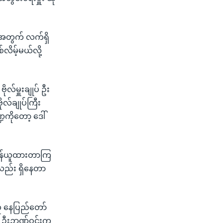
တဲ့အတွက် လက်ရှိ
လိမ့်မယ်လို့
လ်မှူးချုပ် ဦး
ုလ်ချုပ်ကြီး
ကိုတော့ ဒေါ်
ာဝန်ယူထားတာကြ
ေလည်း ရှိနေတာ
တူ နေပြည်တော်
ို့ ဦးဉာဏ်ဝင်းက