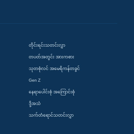
တိုင်းရင်းသတင်းလွှာ
တပတ်အတွင်း အားကစား
သုတစုံလင် အမေရိကန်တခွင်
Gen Z
နေရာပေါင်းစုံ အကြောင်းစုံ
ဒို့အသံ
သက်တံရောင်သတင်းလွှာ