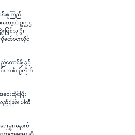
ဆန်းစုကြည်
တော့ဘဲ ဥက္ကဋ္ဌ
်ဦးဖြစ်သူ ဦး
ဇော်ဝင်းလှိုင်
ထောင်ဖို့ ခွင့်
ုင်းက စီစဉ်လိုက်
ဝေးထိုင်ပြီး
လည်းဖြစ်၊ ပါတီ
ရေးမှူး၊ နောက်
အတွင်းရေးမှူး ဆို