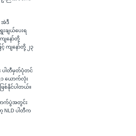
 အဲဒီ
ရွေးချယ်ပေးရ
 ကျနော်တို့
့် ကျနော်တို့ ၂၃
ပါတီမှတ်ပုံတင်
 ၂၁ ယောက်လုံး
ဖြစ်နိုင်ပါတယ်။
ာက်ပွဲအတွင်း
ော့ NLD ပါတီက