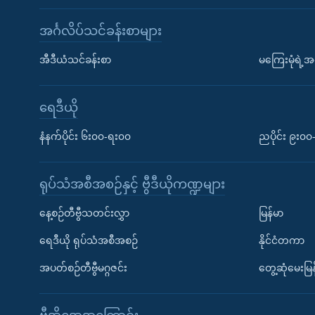
အင်္ဂလိပ်သင်ခန်းစာများ
အီဒီယံသင်ခန်းစာ
မကြေးမုံရဲ့အင
ရေဒီယို
နံနက်ပိုင်း ၆း၀၀-ရး၀၀
ညပိုင်း ၉း၀
ရုပ်သံအစီအစဉ်နှင့် ဗွီဒီယိုကဏ္ဍများ
နေ့စဉ်တီဗွီသတင်းလွှာ
မြန်မာ
ရေဒီယို ရုပ်သံအစီအစဉ်
နိုင်ငံတကာ
အပတ်စဉ်တီဗွီမဂ္ဂဇင်း
တွေ့ဆုံမေးမြန