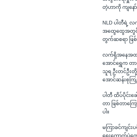
တဲ့ဟာကို ကျနော်
NLD ပါတီရဲ့ လက်ရ
အထွေထွေအတွင်းရ
တွက်ဆစရာ ဖြစ
လက်ရှိအနေအထားမှ
အောင်ရွှေက တာဝန်
သူရ ဦးတင်ဦးတို
အောင်ဆန်းစုက
ပါတီ ထိပ်ပိုင
တာ ဖြစ်တာကြောင့
ပါ။
မကြာခင်ကျင်းပဖိ
ရွေးကောက်ပွဲကော