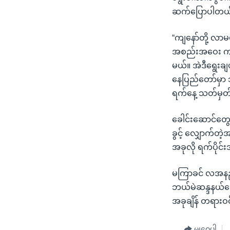
ဆက်ပြောပါတယ
“ကျနော်တို့ လာမ
အစည်းအဝေး ကနေပ
မယ်။ အဲဒီရွေးချယ်
နေပြည်တော်မှာ သ
ရက်နေ့ သတ်မှ
ခေါင်းဆောင်တွေ
ခွင့် လျှောက်တဲ
အခုလို ရက်ပိုင်
မကြာခင် လအနည်း
ဘယ်မဲဆန္ဒနယ်မ
အခုချိန် တရားဝင
မျှဝေပါ