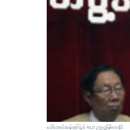
သုတပဒေသာ အင်္ဂလိပ်စာ
အ
ညွန်း
စာမျက်နှာ
သို့
ကျော်
ကြည့်
ရန်
ရှာဖွေ
ရန်
နေရာ
သို့
ကျော်
ရန်
ဒေါ်အောင်ဆန်းစုကြည် NLD ဥက္ကဋ္ဌဖြစ်လာနိုင်