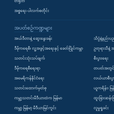
တရုတ်
အစ္စရေး-ပါလက်စတိုင်း
အပတ်စဉ်ကဏ္ဍများ
အယ်ဒီတာနဲ့ ဆွေးနွေးခန်း
သိပ္ပံနဲ့နည်း
ဒီမိုကရေစီ၊ လူ့အခွင့်အရေးနှင့် ခေတ်ပြိုင်ကမ္ဘာ
ဥတုရာသီနဲ့ 
သတင်းသုံးသပ်ချက်
စီးပွားရေး
ဒီမိုကရေစီရေးရာ
တပတ်အတွင်
အမေရိကန်နိုင်ငံရေး
လယ်ယာစီးပွ
သတင်းထောက်မှတ်စု
ယူကရိန်း၊ မြန
ကမ္ဘာ့သတင်းမီဒီယာထဲက မြန်မာ
ထူးခြားဆန်း
ကမ္ဘာ့ မြန်မာ့ မီဒီယာမြင်ကွင်း
လူမှုရှုခင်း