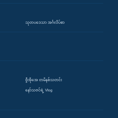
သုတပဒေသာ အင်္ဂလိပ်စာ
ဗွီအိုအေ တမိနစ်သတင်း
နော်သဇင်ရဲ့ Vlog