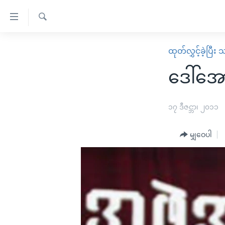
သုံး
ရ
ရှာဖွေ
လွယ်ကူ
မူလစာမျက်နှာ
ထုတ်လွှင့်ခဲ့ပြီ
ရ
စေ
မြန်မာ
လာ
ဒေါ်အော
သည့်
ဒ်
ကမ္ဘာ့သတင်းများ
Link
ဗွီဒီယို
နိုင်ငံတကာ
၁၇ ဒီဇင္ဘာ၊ ၂၀၁၁
များ
သတင်းလွတ်လပ်ခွင့်
အမေရိကန်
ပင်မ
မျှဝေပါ
ရပ်ဝန်းတခု လမ်းတခု အလွန်
တရုတ်
အကြောင်းအရာ
အင်္ဂလိပ်စာလေ့လာမယ်
အစ္စရေး-ပါလက်စတိုင်း
သို့
အပတ်စဉ်ကဏ္ဍများ
အမေရိကန်သုံးအီဒီယံ
ကျော်
ကြည့်
ရေဒီယိုနှင့်ရုပ်သံ အချက်အလက်များ
မကြေးမုံရဲ့ အင်္ဂလိပ်စာ
ရေဒီယို
ရန်
ရေဒီယို/တီဗွီအစီအစဉ်
ရုပ်ရှင်ထဲက အင်္ဂလိပ်စာ
တီဗွီ
ပင်မ