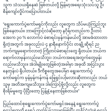
သူက သံသယရှိနေဆဲ ဖြစ်တယ်လို့ မြန်မာ့အရေးသုံးသပ်သူ ဦး
စိန်ကျော်လှိုင်ကပြောပါတယ်။
“ရွေးကောက်ပွဲကော်မရှင်ကိုလည်း လူတွေက သိပ်မယုံကြည်ဘူး
ဖြစ်နေတယ်။ ဘာကြောင့်လဲဆိုတော့ နဂိုရ်ကတည်းက ဦးတင်
အေးက ၃၀ % လောက်ပဲ မဲစာရင်းမှန်ကန်မယ်လို့ အာမခံထားတာ
ရှိတဲ့အတွက် အခုလည်းပဲ ၄ နာရီနောက်ပိုင်း တချို့ဆိုရင် ည
ဘက်ကျမှရောက်လာတဲ့ ကြိုတင်မဲစာရင်းတွေ ရှိတယ်။ ဘယ်က
ရောက်လာမှန်းလည်းမသိဘူး၊ ဘယ်ကအရေအတွက်တွေမှန်း
လည်းမသိဘူး။ အဲဒါမျိုးတွေဖြစ်တဲ့အခါမှာ အခုထိ အငြင်းပွား
နေတုန်းပဲ ရှိပါတယ်။ ဒီကိစ္စတွေအပေါ်မှာ ရွေးကောက်ပွဲ
ကော်မရှင်က မှန်မှန်ကန်ကန် ဖြေရှင်းပါ့မလားဆိုတာလည်း ဘယ်
သူမှ အတိအကျမသိဘူး။ ဒါကြောင့်မို့လို့လည်း လူတွေက
စိုးရိမ်မှုတွေ ပိုပြီးတော့ ပြန့်နှံ့နေတာဖြစ်တယ်။”
ပြည်ထောင်စုရွေးကောက်ပွဲကော်မရှင်အနေနဲ့ ရွေးကောက်ပွဲ
ရလဒ်တွေကို နေ့စဉ် ထုတ်ပြန်သွားမှာဖြစ်ပြီး တနိုင်ငံလုံးရဲ့ရလဒ်