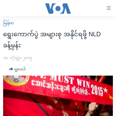
သုံး
ရ
လွယ်ကူ
မြန်မာ
မူလစာမျက်နှာ
စေ
ရွေးကောက်ပွဲ အများစု အနိုင်ရဖို့ NLD
မြန်မာ
သည့်
ခန့်မှန်း
ကမ္ဘာ့သတင်းများ
Link
ဗွီဒီယို
နိုင်ငံတကာ
၁၀ ႏိုဝင္ဘာ၊ ၂၀၁၅
များ
သတင်းလွတ်လပ်ခွင့်
အမေရိကန်
ပင်မ
မျှဝေပါ
ရပ်ဝန်းတခု လမ်းတခု အလွန်
တရုတ်
အကြောင်းအရာ
သို့
အင်္ဂလိပ်စာလေ့လာမယ်
အစ္စရေး-ပါလက်စတိုင်း
ကျော်
အပတ်စဉ်ကဏ္ဍများ
အမေရိကန်သုံးအီဒီယံ
ကြည့်
ရေဒီယိုနှင့်ရုပ်သံ အချက်အလက်များ
မကြေးမုံရဲ့ အင်္ဂလိပ်စာ
ရေဒီယို
ရန်
ပင်မ
ရေဒီယို/တီဗွီအစီအစဉ်
ရုပ်ရှင်ထဲက အင်္ဂလိပ်စာ
တီဗွီ