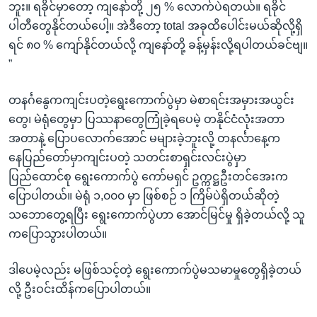
ဘူး။ ရခိုင်မှာတော့ ကျနော်တို့ ၂၅ % လောက်ပဲရတယ်။ ရခိုင်
ပါတီတွေနိုင်တယ်ပေါ့။ အဲဒီတော့ total အခုထိပေါင်းမယ်ဆိုလို့ရှိ
ရင် ၈၀ % ကျော်နိုင်တယ်လို့ ကျနော်တို့ ခန့်မှန်းလို့ရပါတယ်ခင်ဗျ။
”
တနင်္ဂနွေကကျင်းပတဲ့ရွေးကောက်ပွဲမှာ မဲစာရင်းအမှားအယွင်း
တွေ၊ မဲရုံတွေမှာ ပြဿနာတွေကြုံခဲ့ရပေမဲ့ တနိုင်ငံလုံးအတာ
အတာနဲ့ ပြောပလောက်အောင် မများခဲ့ဘူးလို့ တနင်္လာနေ့က
နေပြည်တော်မှာကျင်းပတဲ့ သတင်းစာရှင်းလင်းပွဲမှာ
ပြည်ထောင်စု ရွေးကောက်ပွဲ ကော်မရှင် ဥက္ကဋ္ဌဦးတင်အေးက
ပြောပါတယ်။ မဲရုံ ၁,၀၀၀ မှာ ဖြစ်စဉ် ၁ ကြိမ်ပဲရှိတယ်ဆိုတဲ့
သဘောတွေ့ရပြီး ရွေးကောက်ပွဲဟာ အောင်မြင်မှု ရှိခဲ့တယ်လို့ သူ
ကပြောသွားပါတယ်။
ဒါပေမဲ့လည်း မဖြစ်သင့်တဲ့ ရွေးကောက်ပွဲမသမာမှုတွေရှိခဲ့တယ်
လို့ ဦးဝင်းထိန်ကပြောပါတယ်။