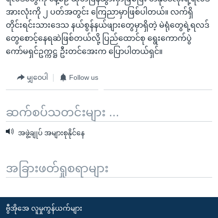
အားလုံးကို ၂ ပတ်အတွင်း ကြေညာမှာဖြစ်ပါတယ်။ လက်ရှိ
တိုင်းရင်းသားဒေသ နယ်စွန်နယ်ဖျားတွေမှာရှိတဲ့ မဲရုံတွေရဲ့ရလဒ်
တွေစောင့်နေရဆဲဖြစ်တယ်လို့ ပြည်ထောင်စု ရွေးကောက်ပွဲ
ကော်မရှင်ဥက္ကဋ္ဌ ဦးတင်အေးက ပြောပါတယ်ရှင်။
မျှဝေပါ
Follow us
ဆက်စပ်သတင်းများ ...
အဖွဲ့ချုပ် အများစုနိုင်နေ
အခြားဖတ်ရှုစရာများ
ဗွီအိုအေ လူမှုကွန်ယက်များ