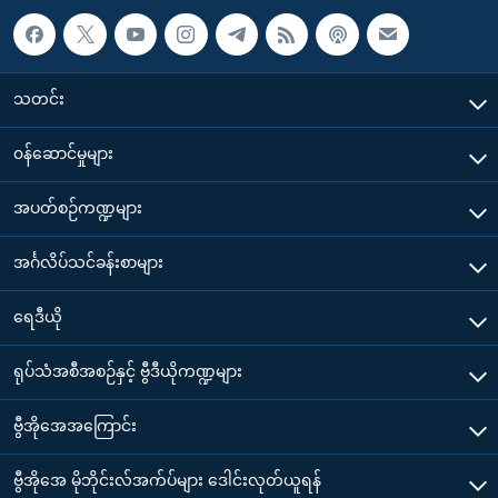
သတင်း
၀န်ဆောင်မှုများ
အပတ်စဉ်ကဏ္ဍများ
အင်္ဂလိပ်သင်ခန်းစာများ
ရေဒီယို
ရုပ်သံအစီအစဉ်နှင့် ဗွီဒီယိုကဏ္ဍများ
ဗွီအိုအေအကြောင်း
ဗွီအိုအေ မိုဘိုင်းလ်အက်ပ်များ ဒေါင်းလုတ်ယူရန်