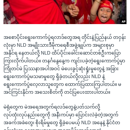
အ
သုတပဒေသာ အင်္ဂလိပ်စာ
ညွန်း
Learning English
စာမျက်နှာ
သို့
ဗွီအိုအေ လူမှုကွန်ယက်များ
ကျော်
အစောပိုင်းရွေးကောက်ပွဲရလာဒ်တွေအရ တိုင်းနဲ့ပြည်နယ် တဝှန်း
ကြည့်
လုံးမှာ NLD အမျိုးသားဒီမိုကရေစီအဖွဲ့ချုပ်က အများစုမှာ
ရန်
အနိုင်ရ နေတယ်လို့ NLD ထိပ်ပိုင်းခေါင်းဆောင်တစ်ဦးကပြော
ဘာသာစကားများ
ရှာဖွေ
ကြားလိုက်ပါတယ်။ တနင်္ဂနွေနေ့က ကျင်းပခဲ့တဲ့ရွေးကောက်ပွဲမှာ
ရန်
ကြိုတင်မဲ ပြဿနာအပါအဝင် မဲပေးခွင့်ဆုံးရှုံးမှုတွေနဲ့ အခြား
နေရာ
ရွေးကောက်ပွဲမသမာမှုတွေ ရှိခဲ့တယ်လို့လည်း NLD နဲ့
သို့
ရွေးကောက်ပွဲလေ့လာသူတွေက ထောက်ပြထားကြပါတယ်။ မ
ကျော်
အင်ကြင်းနိုင်က အသေးစိတ်ကို တင်ပြပေးထားပါတယ်။
ရန်
မဲရုံတွေက မဲအရေအတွက်ရလဒ်တွေနဲ့ပတ်သက်လို့
လုပ်ထုံးလုပ်နည်းတွေကို အနီးကပ်မှာ ပြောင်းလဲခဲ့တဲ့အတွက်
အခက်အခဲတွေ၊ စိုးရိမ်မှုတွေ ရှိခဲ့ပေမယ့် NLD အနေနဲ့ နိုင်ငံတ