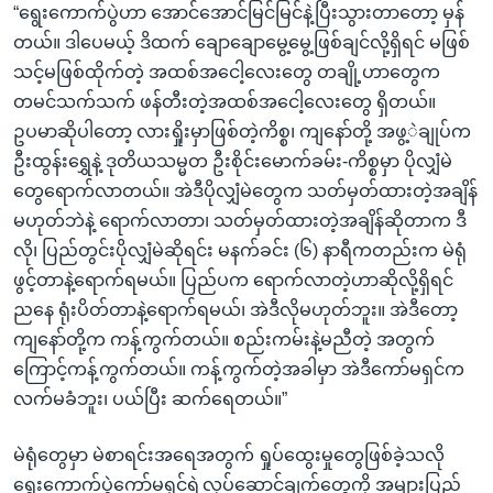
“ရွေးကောက်ပွဲဟာ အောင်အောင်မြင်မြင်နဲ့ပြီးသွားတာတော့ မှန်
တယ်။ ဒါပေမယ့် ဒိထက် ချောချောမွေ့မွေ့ဖြစ်ချင်လို့ရှိရင် မဖြစ်
သင့်မဖြစ်ထိုက်တဲ့ အထစ်အငေါ့လေးတွေ တချို့ဟာတွေက
တမင်သက်သက် ဖန်တီးတဲ့အထစ်အငေါ့လေးတွေ ရှိတယ်။
ဥပမာဆိုပါတော့ လားရှိုးမှာဖြစ်တဲ့ကိစ္စ၊ ကျနော်တို့ အဖွ့ဲချုပ်က
ဦးထွန်းရွှေနဲ့ ဒုတိယသမ္မတ ဦးစိုင်းမောက်ခမ်း-ကိစ္စမှာ ပိုလျှံမဲ
တွေရောက်လာတယ်။ အဲဒီပိုလျှံမဲတွေက သတ်မှတ်ထားတဲ့အချိန်
မဟုတ်ဘဲနဲ့ ရောက်လာတာ၊ သတ်မှတ်ထားတဲ့အချိန်ဆိုတာက ဒီ
လို၊ ပြည်တွင်းပိုလျှံမဲဆိုရင်း မနက်ခင်း (၆) နာရီကတည်းက မဲရုံ
ဖွင့်တာနဲ့ရောက်ရမယ်။ ပြည်ပက ရောက်လာတဲ့ဟာဆိုလို့ရှိရင်
ညနေ ရုံးပိတ်တာနဲ့ရောက်ရမယ်၊ အဲဒီလိုမဟုတ်ဘူး။ အဲဒီတော့
ကျနော်တို့က ကန့်ကွက်တယ်။ စည်းကမ်းနဲ့မညီတဲ့ အတွက်
ကြောင့်ကန့်ကွက်တယ်။ ကန့်ကွက်တဲ့အခါမှာ အဲဒီကော်မရှင်က
လက်မခံဘူး၊ ပယ်ပြီး ဆက်ရေတယ်။”
မဲရုံတွေမှာ မဲစာရင်းအရေအတွက် ရှုပ်ထွေးမှုတွေဖြစ်ခဲ့သလို
ရွေးကောက်ပွဲကော်မရှင်ရဲ့လုပ်ဆောင်ချက်တွေကို အများပြည်