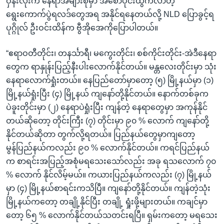
ဝှန်းလုံးက နေရာအများစုမှာ အစောပိုင်းထွက်လာတဲ့
ရွေးကောက်ပွဲရလဒ်တွေအရ အနိုင်ရနေတယ်လို့ NLD ပြောခွင့်ရ
ပုဂ္ဂိုလ် ဦးဝင်းထိန်က ဗွီအိုအေကိုပြောပါတယ်။
“ဧရာဝတီတိုင်း၊ တနင်္သာရီ၊ မကွေးတိုင်း၊ စစ်ကိုင်းတိုင်း-အဲဒီနေရာ
တွေက ရာနှုန်းပြည့်နီးပါးလောက်နိုင်တယ်။ မန္တလေးတိုင်းမှာ သုံး
နေရာလောက်ရှုံးတယ်။ နေပြည်တော်မှာတော့ (၅) မြို့နယ်မှာ (၁)
မြို့နယ်ရှုံးပြီး (၄) မြို့နယ် ကျနော်တို့နိုင်တယ်။ နောက်တစ်ခုက
ပဲခူးတိုင်းမှာ (၂) နေရာပဲရှုံးပြီး ကျန်တဲ့ နေရာတွေမှာ အကုန်နိုင်
တယ်ဆိုတော့ တိုင်းကြီး (၇) တိုင်းမှာ ၉၀ % လောက် ကျနော်တို့
နိုင်တယ်ဆိုတာ တွက်လို့ရတယ်။ ပြည်နယ်တွေမှာကျတော့
မွန်ပြည်နယ်ကလည်း ၉၀ % လောက်နိုင်တယ်။ ကရင်ပြည်နယ်
က စာရင်းအပြည့်အစုံမရသေးသော်လည်း အခု ရသလောက် ၇၀
% လောက် နိုင်လိမ့်မယ်။ ကယားပြည်နယ်ကလည်း (၇) မြို့နယ်
မှာ (၄) မြို့နယ်စာရင်းကသိပြီ။ ကျနော်တို့နိုင်တယ်။ ကျန်တဲ့သုံး
မြို့နယ်ကတော့ တချို့နိုင်ပြီး တချို့ ရှုံးဖို့များတယ်။ ကချင်မှာ
တော့ ၆၅ % လောက်နိုင်တယ်သတင်းရပြီ။ ရှမ်းကတော့ မရသေး