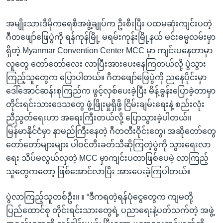
အမျိုးသားဒီမိုကရေစီအဖွဲ့ချုပ်က ဦးစီးပြီး ပထမဆုံးကျင်းပတဲ့
ဂီတဖျော်ဖြေပွဲကို ရန်ကုန်မြို့ မရမ်းကုန်းမြို့နယ် မင်းဓမ္မလမ်းမှာ
ရှိတဲ့ Myanmar Convention Center MCC မှာ ကျင်းပနေတာမှာ
လူတွေ တော်တော်လေး လာပြီးအားပေးနေကြတယ်လို့ ပွဲသွား
ကြည့်သူတွေက ပြောပါတယ်။ ဂီတဖျော်ဖြေပွဲကို ညနေပိုင်းမှာ
ဒေါ်အောင်ဆန်းစုကြည်က ဖွင့်လှစ်ပေးခဲ့ပြီး မိန့်ခွန်းပြောခဲ့တာမှာ
တိုင်းရင်းသားဒေသတွေ ဖွံ့ဖြိုးမှုရှိဖို့ ငြိမ်းချမ်းရေးနဲ့ စည်းလုံး
ညီညွတ်ရေးဟာ အရေးကြီးတယ်လို့ ပြောသွားခဲ့ပါတယ်။
မြန်မာနိုင်ငံမှာ နာမည်ကြီးနေတဲ့ ဂီတတီးဝိုင်းတွေ၊ အဆိုတော်တွေ
တော်တော်များများ ပါဝင်တီးခတ်သီဆိုကြတဲ့ပွဲကို သွားရေးလာ
ရေး သိပ်မလွယ်လှတဲ့ MCC မှာကျင်းပတာဖြစ်ပေမဲ့ လာကြည့်
သူတွေကတော့ ဖြစ်အောင်လာပြီး အားပေးခဲ့ကြပါတယ်။
ပွဲလာကြည့်သူတစ်ဦး။ ။ “ဒီကရတဲ့ရန်ပုံငွေတွေက ကျမတို့
ပြည်ထောင်စု တိုင်းရင်းသားတွေရဲ့ ပညာရေးနဲ့ပတ်သက်တဲ့ အဖွဲ့