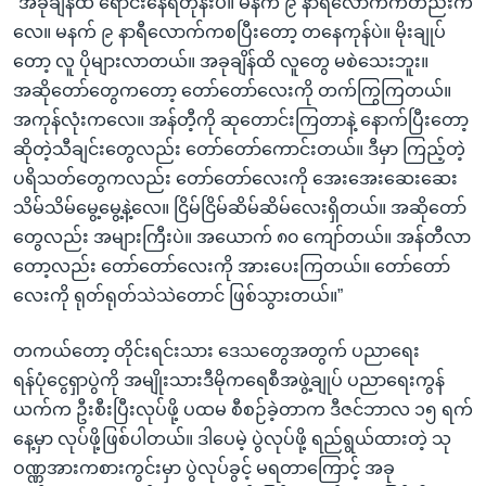
“အခုချိန်ထိ ရောင်းနေရတုန်းပဲ။ မနက် ၉ နာရီလောက်ကတည်းက
လေ။ မနက် ၉ နာရီလောက်ကစပြီးတော့ တနေကုန်ပဲ။ မိုးချုပ်
တော့ လူ ပိုများလာတယ်။ အခုချိန်ထိ လူတွေ မစဲသေးဘူး။
အဆိုတော်တွေကတော့ တော်တော်လေးကို တက်ကြွကြတယ်။
အကုန်လုံးကလေ။ အန်တီ့ကို ဆုတောင်းကြတာနဲ့ နောက်ပြီးတော့
ဆိုတဲ့သီချင်းတွေလည်း တော်တော်ကောင်းတယ်။ ဒီမှာ ကြည့်တဲ့
ပရိသတ်တွေကလည်း တော်တော်လေးကို အေးအေးဆေးဆေး
သိမ်သိမ်မွေ့မွေ့နဲ့လေ။ ငြိမ်ငြိမ်ဆိမ်ဆိမ်လေးရှိတယ်။ အဆိုတော်
တွေလည်း အများကြီးပဲ။ အယောက် ၈၀ ကျော်တယ်။ အန်တီလာ
တော့လည်း တော်တော်လေးကို အားပေးကြတယ်။ တော်တော်
လေးကို ရုတ်ရုတ်သဲသဲတောင် ဖြစ်သွားတယ်။”
တကယ်တော့ တိုင်းရင်းသား ဒေသတွေအတွက် ပညာရေး
ရန်ပုံငွေရှာပွဲကို အမျိုးသားဒီမိုကရေစီအဖွဲ့ချုပ် ပညာရေးကွန်
ယက်က ဦးစီးပြီးလုပ်ဖို့ ပထမ စီစဉ်ခဲ့တာက ဒီဇင်ဘာလ ၁၅ ရက်
နေ့မှာ လုပ်ဖို့ဖြစ်ပါတယ်။ ဒါပေမဲ့ ပွဲလုပ်ဖို့ ရည်ရွယ်ထားတဲ့ သု
ဝဏ္ဏအားကစားကွင်းမှာ ပွဲလုပ်ခွင့် မရတာကြောင့် အခု