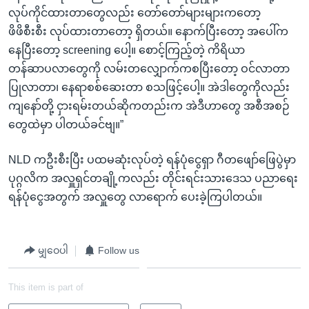
လုပ်ကိုင်ထားတာတွေလည်း တော်တော်များများကတော့
ဖိဖိစီးစီး လုပ်ထားတာတော့ ရှိတယ်။ နောက်ပြီးတော့ အပေါ်က
နေပြီးတော့ screening ပေါ့။ စောင့်ကြည့်တဲ့ ကိရိယာ
တန်ဆာပလာတွေကို လမ်းတလျှောက်ကစပြီးတော့ ဝင်လာတာ
ပြုလာတာ၊ နေရာစစ်ဆေးတာ စသဖြင့်ပေါ့။ အဲဒါတွေကိုလည်း
ကျနော်တို့ ငှားရမ်းတယ်ဆိုကတည်းက အဲဒီဟာတွေ အစီအစဉ်
တွေထဲမှာ ပါတယ်ခင်ဗျ။”
NLD ကဦးစီးပြီး ပထမဆုံးလုပ်တဲ့ ရန်ပုံငွေရှာ ဂီတဖျော်ဖြေပွဲမှာ
ပုဂ္ဂလိက အလှူရှင်တချို့ကလည်း တိုင်းရင်းသားဒေသ ပညာရေး
ရန်ပုံငွေအတွက် အလှူတွေ လာရောက် ပေးခဲ့ကြပါတယ်။
မျှဝေပါ
Follow us
This item is part of