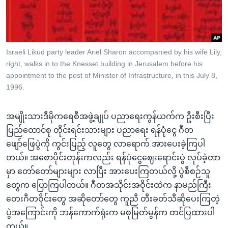
အ
သုတပဒေသာ အင်္ဂလိပ်စာ
ညွန်း
Learning English
စာမျက်နှာ
သို့
ဗွီအိုအေ လူမှုကွန်ယက်များ
Israeli Likud party leader Ariel Sharon accompanied by his wife Lily,
ကျော်
right, walks in to the Knesset building in Jerusalem before his
ကြည့်
appointment to the post of Minister of Infrastructure, in this July 8,
ရန်
1996.
ဘာသာစကားများ
ရှာဖွေ
ရန်
အမျိုးသားဒီမိုကရေစီအဖွဲ့ချုပ် ပညာရေးကွန်ယက်က ဦးစီးပြီး
နေရာ
ပြည်ထောင်စု တိုင်းရင်းသားများ ပညာရေး ရန်ပုံငွေ ဂီတ
သို့
ဖျော်ဖြေပွဲကို ကွင်းပြည့် လူတွေ လာရောက် အားပေးခဲ့ကြပါ
ကျော်
တယ်။ အစောပိုင်းတုန်းကလည်း ရန်ပုံငွေဈေးရောင်းပွဲ လုပ်ခဲ့တာ
ရန်
မှာ တော်တော်များများ လာပြီး အားပေးကြတယ်လို့ ပွဲစီစဉ်သူ
တွေက ပြောကြပါတယ်။ ဂီတအသိုင်းအဝိုင်းထဲက နာမည်ကြီး
တေးဂီတဝိုင်းတွေ အဆိုတော်တွေ ကူညီ တီးခတ်သီဆိုပေးကြတဲ့
ပွဲအကြောင်းကို ဘန်ကောက်ရုံးက မစုမြတ်မွန်က တင်ပြထားပါ
တယ်။