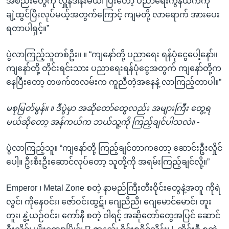
အစည်းတွေကို လှူန်ဒါန်းမယ်၊ ပြီးတော့ ပညာရေးကွန်ယက်ကို
ချဲ့ထွင်ပြီးလုပ်မယ့်အတွက်ကြောင့် ကျမတို့ လာရောက် အားပေး
ရတာပါရှင့်။”
ပွဲလာကြည့်သူတစ်ဦး။ ။ “ကျနော်တို့ ပညာရေး ရန်ပုံငွေပေါ့နော်။
ကျနော်တို့ တိုင်းရင်းသား ပညာရေးရန်ပုံငွေအတွက် ကျနော်တို့က
နေပြီးတော့ တဖက်တလမ်းက ကူညီတဲ့အနေနဲ့ လာကြည့်တာပါ။”
မစုမြတ်မွန်။ ။ ဒီပွဲမှာ အဆိုတော်တွေလည်း အများကြီး တွေ့ရ
မယ်ဆိုတော့ အန်ကယ်က ဘယ်သူ့ကို ကြည့်ချင်ပါသလဲ။ -
ပွဲလာကြည့်သူ။ “ကျနော်တို့ ကြည့်ချင်တာကတော့ ဆောင်းဦးလှိုင်
ပေါ့။ ဦးစီးဦးဆောင်လုပ်တော့ သူတို့ကို အရမ်းကြည့်ချင်လို့။”
Emperor ၊ Metal Zone စတဲ့ နာမည်ကြီးတီးဝိုင်းတွေနဲ့အတူ ကိုရဲ
လွင်၊ ကိုနေဝင်း၊ ဇော်ဝင်းထွဋ်၊ ဂျေညီညီ၊ ဂျေမောင်မောင်၊ တူး
တူး၊ နွဲ့ယဉ်ဝင်း၊ ကော်နီ စတဲ့ ဝါရင့် အဆိုတော်တွေအပြင် ဆောင်