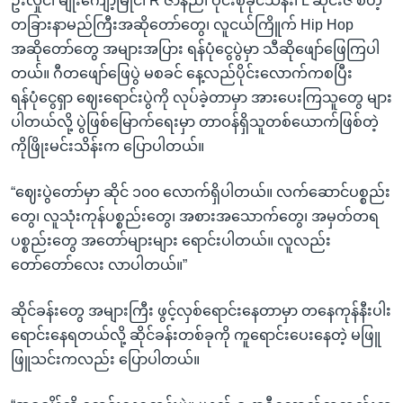
ဦးလှိုင်၊ မျိုးကျော့မြိုင်၊ R ဇာနည်၊ ဝိုင်းစုခိုင်သိန်း၊ L ဆိုင်းဇီ စတဲ့
တခြားနာမည်ကြီးအဆိုတော်တွေ၊ လူငယ်ကြိူက် Hip Hop
အဆိုတော်တွေ အများအပြား ရန်ပုံငွေပွဲမှာ သီဆိုဖျော်ဖြေကြပါ
တယ်။ ဂီတဖျော်ဖြေပွဲ မစခင် နေ့လည်ပိုင်းလောက်ကစပြီး
ရန်ပုံငွေရှာ ဈေးရောင်းပွဲကို လုပ်ခဲ့တာမှာ အားပေးကြသူတွေ များ
ပါတယ်လို့ ပွဲဖြစ်မြောက်ရေးမှာ တာဝန်ရှိသူတစ်ယောက်ဖြစ်တဲ့
ကိုဖြိုးမင်းသိန်းက ပြောပါတယ်။
“ဈေးပွဲတော်မှာ ဆိုင် ၁၀၀ လောက်ရှိပါတယ်။ လက်ဆောင်ပစ္စည်း
တွေ၊ လူသုံးကုန်ပစ္စည်းတွေ၊ အစားအသောက်တွေ၊ အမှတ်တရ
ပစ္စည်းတွေ အတော်များများ ရောင်းပါတယ်။ လူလည်း
တော်တော်လေး လာပါတယ်။”
ဆိုင်ခန်းတွေ အများကြီး ဖွင့်လှစ်ရောင်းနေတာမှာ တနေကုန်နီးပါး
ရောင်းနေရတယ်လို့ ဆိုင်ခန်းတစ်ခုကို ကူရောင်းပေးနေတဲ့ မဖြူ
ဖြူသင်းကလည်း ပြောပါတယ်။