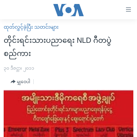
သုံး
ရ
လွယ်ကူ
ထုတ်လွှင့်ခဲ့ပြီး သတင်းများ
မူလစာမျက်နှာ
စေ
တိုင်းရင်းသားပညာရေး NLD ဂီတပွဲ
မြန်မာ
သည့်
စည်ကား
ကမ္ဘာ့သတင်းများ
Link
ဗွီဒီယို
နိုင်ငံတကာ
၃၀ ဒီဇင္ဘာ၊ ၂၀၁၁
များ
သတင်းလွတ်လပ်ခွင့်
အမေရိကန်
ပင်မ
မျှဝေပါ
ရပ်ဝန်းတခု လမ်းတခု အလွန်
တရုတ်
အကြောင်းအရာ
သို့
အင်္ဂလိပ်စာလေ့လာမယ်
အစ္စရေး-ပါလက်စတိုင်း
ကျော်
အပတ်စဉ်ကဏ္ဍများ
အမေရိကန်သုံးအီဒီယံ
ကြည့်
ရေဒီယိုနှင့်ရုပ်သံ အချက်အလက်များ
မကြေးမုံရဲ့ အင်္ဂလိပ်စာ
ရေဒီယို
ရန်
ပင်မ
ရေဒီယို/တီဗွီအစီအစဉ်
ရုပ်ရှင်ထဲက အင်္ဂလိပ်စာ
တီဗွီ