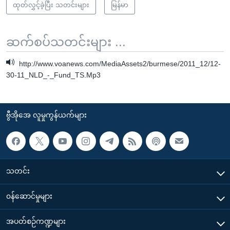
ထုတ်လွှင့်ခဲ့ပြီး သတင်းများ
မြန်မာ
ဆက်စပ်သတင်းများ ...
http://www.voanews.com/MediaAssets2/burmese/2011_12/12-
30-11_NLD_-_Fund_TS.Mp3
ဗွီအိုအေ လူမှုကွန်ယက်များ
သတင်း
၀န်ဆောင်မှုများ
အပတ်စဉ်ကဏ္ဍများ