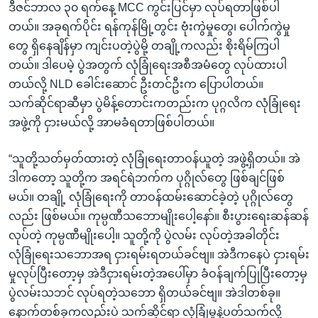
ဒီဇင်ဘာလ ၃၀ ရက်နေ့ MCC ကွင်းပြင်မှာ လုပ်ရတာဖြစ်ပါ
တယ်။ အခုရက်ပိုင်း ရန်ကုန်မြို့တွင်း ဗုံးကွဲမှုတွေ၊ ပေါက်ကွဲမှု
တွေ ရှိနေချိန်မှာ ကျင်းပတဲ့ပွဲမို့ တချို့ကလည်း စိုးရိမ်ကြပါ
တယ်။ ဒါပေမဲ့ ပွဲအတွက် လုံခြုံရေးအစီအမံတွေ လုပ်ထားပါ
တယ်လို့ NLD ခေါင်းဆောင် ဦးတင်ဦးက ပြောပါတယ်။
သက်ဆိုင်ရာဆီမှာ ပွဲမိန့်တောင်းကတည်းက ပုဂ္ဂလိက လုံခြုံရေး
အဖွဲ့ကို ငှားမယ်လို့ အာမခံရတာဖြစ်ပါတယ်။
“သူတို့သတ်မှတ်ထားတဲ့ လုံခြုံရေးတာဝန်ယူတဲ့ အဖွဲ့ရှိတယ်။ အဲ
ဒါကတော့ သူတို့က အရင်ရဲဘက်က ပုဂ္ဂိုလ်တွေ ဖြစ်ချင်ဖြစ်
မယ်။ တချို့ လုံခြုံရေးကို တာဝန်ထမ်းဆောင်ခဲ့တဲ့ ပုဂ္ဂိုလ်တွေ
လည်း ဖြစ်မယ်။ ကုမ္ပဏီသဘောမျိုးပေါ့နော်။ စီးပွားရေးဆန်ဆန်
လုပ်တဲ့ ကုမ္ပဏီမျိုးပေါ့။ သူတို့ကို ပွဲလမ်း လုပ်တဲ့အခါတိုင်း
လုံခြုံရေးသဘောအရ ငှားရမ်းရတယ်ခင်ဗျ။ အဲဒီကနေပဲ ငှားရမ်း
မှုလုပ်ပြီးတော့မှ အဲဒီငှားရမ်းတဲ့အပေါ်မှာ ခံဝန်ချက်ပြုပြီးတော့မှ
ပွဲလမ်းသဘင် လုပ်ရတဲ့သဘော ရှိတယ်ခင်ဗျ။ အဲဒါတစ်ခု။
နောက်တစ်ခုကလည်းပဲ သက်ဆိုင်ရာ လုံခြုံမှုနဲ့ပတ်သက်လို့