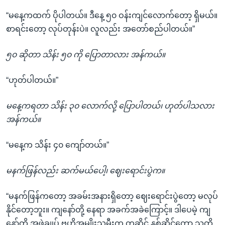
“မနေ့ကထက် ပိုပါတယ်။ ဒီနေ့ ၅၀ ဝန်းကျင်လောက်တော့ ရှိမယ်။
စာရင်းတော့ လုပ်တုန်းပဲ။ လူလည်း အတော်စည်ပါတယ်။”
၅၀ ဆိုတာ သိန်း ၅၀ ကို ပြောတာလား အန်ကယ်။
“ဟုတ်ပါတယ်။”
မနေ့ကရတာ သိန်း ၃၀ လောက်လို့ ပြောပါတယ်၊ ဟုတ်ပါသလား
အန်ကယ်။
“မနေ့က သိန်း ၄၀ ကျော်တယ်။”
မနက်ဖြန်လည်း ဆက်မယ်ပေါ့၊ ဈေးရောင်းပွဲက။
“မနက်ဖြန်ကတော့ အခမ်းအနားရှိတော့ ဈေးရောင်းပွဲတော့ မလုပ်
နိုင်တော့ဘူး။ ကျနော်တို့ နေရာ အခက်အခဲကြောင့်။ ဒါပေမဲ့ ကျ
နော်တို့ အဖွဲ့ချုပ် ဗဟိုအမျိုးသမီးက တဆိုင် နှစ်ဆိုင်တော့ သူတို့