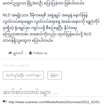
တောင်ဥက္ကလာ မြို့ခံတဦး ပြောပြခဲ့တာ ဖြစ်ပါတယ်။
NLD အမျိုးသား ဒီမိုကရေစီ အဖွဲ့ချုပ် အနေနဲ့ မနက်ဖြန်
လွတ်လပ်ရေးနေ့မှာ လွတ်လပ်ရေးနေ့ အခမ်းအနားကို ရွှေဂုံတိုင်
မှာရှိတဲ့ ရုံးချုပ်မှာ ကျင်းပဖို့ စီစဉ်နေပြီး နိုင်ငံရေး
ကြေညာစာတမ်း တစောင်ကိုလည်း ထုတ်ပြန်မယ်လို့ NLD
တာဝန်ရှိသူတွေက ပြောပါတယ်။
မျှဝေပါ
Follow us
This item is part of
ထုတ်လွှင့်ခဲ့ပြီး သတင်းများ
မြန်မာ
ဆက်စပ်သတင်းများ ...
http://www.voanews.com/MediaAssets2/burmese/2011_01/01-