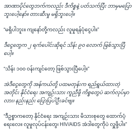
အာဏာပိုင်တွေဘက်ကလည်း ဒီကိစ္စနဲ့ ပတ်သက်ပြီး ဘာမှမပြော
ဘူးပေါ့နော်။ တားဆီးမှု မရှိဘူးပေါ့။
“မရှိပါဘူး။ ကျနော်တို့ကလည်း လူမှုရန်ပုံငွေပါ။”
ဒီငွေတွေက ၂ ရက်ပေါင်းဆိုရင် သိန်း ၉၀ လောက် ဖြစ်သွားပြီ
ပေါ့။
“သိန်း ၁၀၀ ဝန်းကျင်တော့ ဖြစ်သွားပြီပေါ့။”
အဲဒီငွေတွေကို အန်ကယ်တို့ ပထမတုန်းက ရည်ရွယ်ထားတဲ့
အတိုင်း နိုင်ငံရေး အကျဉ်းသား ကူညီဖို့ ကိစ္စတွေပဲ ဆက်လုပ်မှာ
လား၊ နည်းနည်း ပြောပြပါဦးခင်ဗျ။
“ဒီဥစ္စာကတော့ နိုင်ငံရေး အကျဉ်းသား မိသားစုတွေ ထောက်ပံ့
ရေးလေ။ လူမှုလုပ်ငန်းတွေ၊ HIV/AIDS အဲဒါတွေကိုပဲ လှူဖို့ပါ။”