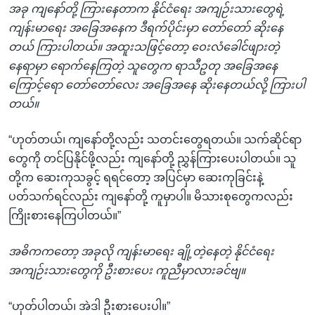
အခု ကျနော်တို့ ကြားနေတာက နိုင်ငံရေး အကျဉ်းသားတွေရဲ့
ကျန်းမာရေး အခြေအနေက ဒီရက်ပိုင်းမှာ တော်တော် ဆိုးနေ
တယ် ကြားပါတယ်။ အထူးသဖြင့်တော့ ဝေးလံခေါင်ဖျားတဲ့
နေရာမှာ ရောက်နေကြတဲ့ သူတွေက ရာသီဥတု အခြေအနေ
ကြောင့်ရော တော်တော်လေး အခြေအနေ ဆိုးနေတယ်လို့ ကြားပါ
တယ်။
“ဟုတ်တယ်၊ ကျနော်တို့လည်း သတင်းတွေရတယ်။ သက်ဆိုင်ရာ
တွေကို တင်ပြနိုင်ဖို့လည်း ကျနော်တို့ ညွှန်ကြားပေးပါတယ်။ သူ
တို့က ဆေးကုသခွင့် ရရင်တော့ အပြင်မှာ ဆေးကုခြင်းနဲ့
ပတ်သက်ရင်လည်း ကျနော်တို့ ကူမှာပါ။ မိသားစုတွေကလည်း
ကြိုးစားနေကြပါတယ်။”
အဓိကကတော့ အခုလို ကျန်းမာရေး ချို့တဲ့နေတဲ့ နိုင်ငံရေး
အကျဉ်းသားတွေကို ဦးစားပေး ကူညီမှာလားခင်ဗျ။
“ဟုတ်ပါတယ်၊ အဲဒါ ဦးစားပေးပါ။”