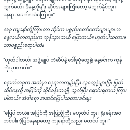
ထွက်မယ်။ ဒီနေ့လိုမျိုး ဆိုင်အများကြီးတော့ မထွက်နိုင်ဘူး။
နေရာ အခက်အခဲကြောင့်။”
အခု ကျနော်တို့ကြားတာ ဆိုင်က ပစ္စည်းတော်တော်များများက
နေ့လယ်ကတည်းက ကုန်သွားတယ် ပြောတယ်။ ဟုတ်ပါသလား။
ဘာပစ္စည်းတွေပါလဲ။
“ဟုတ်ပါတယ်၊ အဖွဲ့ချုပ် တံဆိပ်နဲ့ ဒေါ်စုပုံတွေနဲ့၊ နေ့ခင်းက ကုန်
ကိုသွားတယ်။”
နောက်တခုက အထဲမှာ နေရာကကျဉ်းပြီး လူတွေနဲ့များပြီး ပြွတ်
သိပ်နေလို့ အပြင်ကို ဆိုင်ခန်းတချို့ ထွက်ပြီး ရောင်းရတယ် ကြား
ပါတယ်။ အဲဒါရော အဆင်ပြေပါသလားခင်ဗျ။
“ပြေပါတယ်။ အပြင်ကို အပြည့်ကြီး မဟုတ်ပါဘူး။ ရုံးခန်းအဝ
တင်ပါ။ ဒီ့ပြင်နေရာတော့ ကျနော်တို့လည်း မတင်ပါဘူး။”