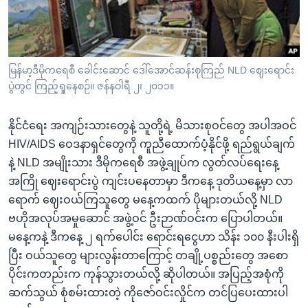
အ
သုတပဒေသာ အင်္ဂလိပ်စာ
ညွန်း
Learning English
စာမျက်နှာ
သို့
ဗွီအိုအေ လူမှုကွန်ယက်များ
မြန်မာ့ဒီမိုကရေစီ ခေါင်းဆောင် ဒေါ်အောင်ဆန်းစုကြည် NLD ဈေးရောင်း
ကျော်
ပွဲတွင် ကြည့်ရှုနေစဉ်။ ဇန်နဝါရီ ၂၊ ၂၀၁၁။
ကြည့်
ရန်
နိုင်ငံရေး အကျဉ်းသားတွေနဲ့ သူတို့ရဲ့ မိသားစုဝင်တွေ အပါအဝင်
ဘာသာစကားများ
ရှာဖွေ
HIV/AIDS ဝေဒနာရှင်တွေကို ကူညီထောက်ပံ့နိုင်ဖို့ ရည်ရွယ်ချက်
ရန်
နဲ့ NLD အမျိုးသား ဒီမိုကရေစီ အဖွဲ့ချုပ်က လွတ်လပ်ရေးနေ့
နေရာ
အကြို ဈေးရောင်းပွဲ ကျင်းပနေတာမှာ ဒီကနေ့ ဒုတိယနေ့မှာ လာ
သို့
ရောက် ဈေးဝယ်ကြသူတွေ မနေ့ကထက် ပိုများတယ်လို့ NLD
ကျော်
ဗဟိုအလုပ်အမှုဆောင် အဖွဲ့ဝင် ဦးဉာဏ်ဝင်းက ပြောပါတယ်။
ရန်
မနေ့ကနဲ့ ဒီကနေ့ ၂ ရက်ပေါင်း ရောင်းရငွေဟာ သိန်း ၁၀၀ နီးပါးရှိ
ပြီး ဝယ်သူတွေ များလွန်းတာကြောင့် တချို့ပစ္စည်းတွေ အစော
ပိုင်းကတည်းက ကုန်သွားတယ်လို့ ဆိုပါတယ်။ အပြည့်အစုံကို
ဆက်သွယ် စုံစမ်းထားတဲ့ ကိုဇော်ဝင်းလှိုင်က တင်ပြပေးထားပါ