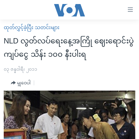
သုံး
ရ
လွယ်ကူ
ထုတ်လွှင့်ခဲ့ပြီး သတင်းများ
မူလစာမျက်နှာ
စေ
NLD လွတ်လပ်ရေးနေ့အကြို ဈေးရောင်းပွဲ
မြန်မာ
သည့်
ကျပ်ငွေ သိန်း ၁၀၀ နီးပါးရ
ကမ္ဘာ့သတင်းများ
Link
ဗွီဒီယို
နိုင်ငံတကာ
၀၃ ဇန္နဝါရီ၊ ၂၀၁၁
များ
သတင်းလွတ်လပ်ခွင့်
အမေရိကန်
ပင်မ
မျှဝေပါ
ရပ်ဝန်းတခု လမ်းတခု အလွန်
တရုတ်
အကြောင်းအရာ
သို့
အင်္ဂလိပ်စာလေ့လာမယ်
အစ္စရေး-ပါလက်စတိုင်း
ကျော်
အပတ်စဉ်ကဏ္ဍများ
အမေရိကန်သုံးအီဒီယံ
ကြည့်
ရေဒီယိုနှင့်ရုပ်သံ အချက်အလက်များ
မကြေးမုံရဲ့ အင်္ဂလိပ်စာ
ရေဒီယို
ရန်
ပင်မ
ရေဒီယို/တီဗွီအစီအစဉ်
ရုပ်ရှင်ထဲက အင်္ဂလိပ်စာ
တီဗွီ