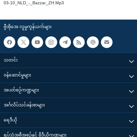
03-10_NLD_-_Bazzar_ZH.Mp3
ဗွီအိုအေ လူမှုကွန်ယက်များ
သတင်း
၀န်ဆောင်မှုများ
အပတ်စဉ်ကဏ္ဍများ
အင်္ဂလိပ်သင်ခန်းစာများ
ရေဒီယို
ရုပ်သံအစီအစဉ်နှင့် ဗွီဒီယိုကဏ္ဍများ