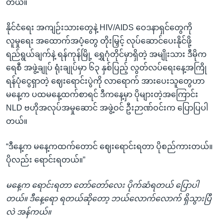
တယ်။
နိုင်ငံရေး အကျဉ်းသားတွေနဲ့ HIV/AIDS ဝေဒနာရှင်တွေကို
လူမှုရေး အထောက်အပံ့တွေ တိုးမြှင့် လုပ်ဆောင်ပေးနိုင်ဖို့
ရည်ရွယ်ချက်နဲ့ ရန်ကုန်မြို့ ရွှေဂုံတိုင်မှာရှိတဲ့ အမျိုးသား ဒီမိုက
ရေစီ အဖွဲ့ချုပ် ရုံးချုပ်မှာ ၆၃ နှစ်ပြည့် လွတ်လပ်ရေးနေ့အကြို
ရန်ပုံငွေရှာတဲ့ ဈေးရောင်းပွဲကို လာရောက် အားပေးသူတွေဟာ
မနေ့က ပထမနေ့ထက်စာရင် ဒီကနေ့မှာ ပိုများတဲ့အကြောင်း
NLD ဗဟိုအလုပ်အမှုဆောင် အဖွဲ့ဝင် ဦးဉာဏ်ဝင်းက ပြောပြပါ
တယ်။
“ဒီနေ့က မနေ့ကထက်တောင် ဈေးရောင်းရတာ ပိုစည်ကားတယ်။
ပိုလည်း ရောင်းရတယ်။”
မနေ့က ရောင်းရတာ တော်တော်လေး ပိုက်ဆံရတယ် ပြောပါ
တယ်။ ဒီနေ့ရော ရတယ်ဆိုတော့ ဘယ်လောက်လောက် ရှိသွားပြီ
လဲ အန်ကယ်။