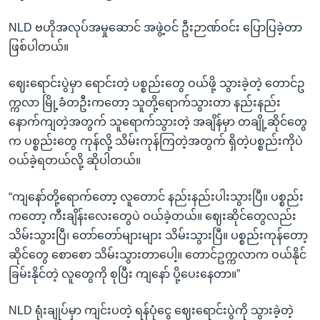
NLD ဗဟိုအလုပ်အမှုဆောင် အဖွဲ့ဝင် ဦးဉာဏ်ဝင်း ပြောပြခဲ့တာ
ဖြစ်ပါတယ်။
ဈေးရောင်းပွဲမှာ ရောင်းတဲ့ ပစ္စည်းတွေ ဝယ်ဖို့ သွားခဲ့တဲ့ တောင်ဥ
က္ကလာ မြို့ခံတဦးကတော့ သူတို့ရောက်သွားတာ နည်းနည်း
နောက်ကျတဲ့အတွက် သူရောက်သွားတဲ့ အချိန်မှာ တချို့ဆိုင်တွေ
က ပစ္စည်းတွေ ကုန်လို့ သိမ်းကုန်ကြတဲ့အတွက် ရှိတဲ့ပစ္စည်းကိုပဲ
ဝယ်ခဲ့ရတယ်လို့ ဆိုပါတယ်။
“ကျနော်တို့ရောက်တော့ လူတောင် နည်းနည်းပါးသွားပြီ။ ပစ္စည်း
ကတော့ ကီးချိန်းလေးတွေပဲ ဝယ်ခဲ့တယ်။ ဈေးဆိုင်တွေလည်း
သိမ်းသွားပြီ၊ တော်တော်များများ သိမ်းသွားပြီ။ ပစ္စည်းကုန်တော့
ဆိုင်တွေ စောစော သိမ်းသွားတာပေါ့။ တောင်ဥက္ကလာက ဝယ်နိုင်
ခြမ်းနိုင်တဲ့ လူတွေကို စုပြီး ကျနော် ပို့ပေးနေတာ။”
NLD ရုံးချုပ်မှာ ကျင်းပတဲ့ ရန်ပုံငွေ ဈေးရောင်းပွဲကို သွားခဲ့တဲ့