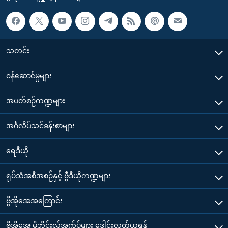
သတင်း
၀န်ဆောင်မှုများ
အပတ်စဉ်ကဏ္ဍများ
အင်္ဂလိပ်သင်ခန်းစာများ
ရေဒီယို
ရုပ်သံအစီအစဉ်နှင့် ဗွီဒီယိုကဏ္ဍများ
ဗွီအိုအေအကြောင်း
ဗွီအိုအေ မိုဘိုင်းလ်အက်ပ်များ ဒေါင်းလုတ်ယူရန်