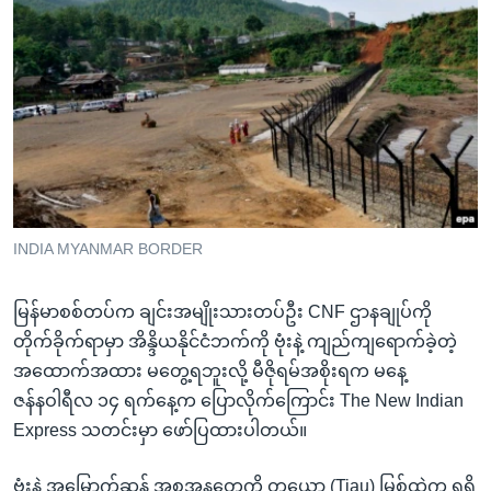
အ
သုတပဒေသာ အင်္ဂလိပ်စာ
ညွန်း
Learning English
စာမျက်နှာ
သို့
ဗွီအိုအေ လူမှုကွန်ယက်များ
ကျော်
ကြည့်
ရန်
ဘာသာစကားများ
ရှာဖွေ
ရန်
INDIA MYANMAR BORDER
နေရာ
သို့
မြန်မာစစ်တပ်က ချင်းအမျိုးသားတပ်ဦး CNF ဌာနချုပ်ကို
ကျော်
တိုက်ခိုက်ရာမှာ အိန္ဒိယနိုင်ငံဘက်ကို ဗုံးနဲ့ ကျည်ကျရောက်ခဲ့တဲ့
ရန်
အထောက်အထား မတွေ့ရဘူးလို့ မီဇိုရမ်အစိုးရက မနေ့
ဇန်နဝါရီလ ၁၄ ရက်နေ့က ပြောလိုက်ကြောင်း The New Indian
Express သတင်းမှာ ဖော်ပြထားပါတယ်။
ဗုံးနဲ့ အမြောက်ဆန် အစအနတွေကို တယော (Tiau) မြစ်ထဲက ရရှိ