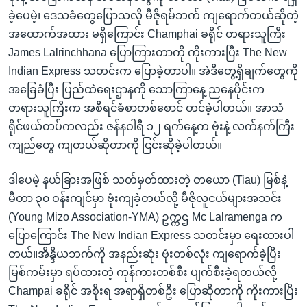
ခဲ့ပေမဲ့၊ ဒေသခံတွေပြောသလို မီဇိုရမ်ဘက် ကျရောက်တယ်ဆိုတဲ့
အထောက်အထား မရှိ‌ကြောင်း Champhai ခရိုင် တရားသူကြီး
James Lalrinchhana ပြောကြားတာကို ကိုးကားပြီး The New
Indian Express သတင်းက ပြောခဲ့တာပါ။ အဲဒီတွေ့ရှိချက်တွေကို
အခြေခံပြီး ပြည်ထဲရေးဌာနကို သောကြာနေ့ ညနေပိုင်းက
တရားသူကြီးက အစီရင်ခံစာတစ်စောင် တင်ခဲ့ပါတယ်။ အာသံ
ရိုင်ဖယ်တပ်ကလည်း ဇန်နဝါရီ ၁၂ ရက်နေ့က ဗုံးနဲ့ လက်နက်ကြီး
ကျည်တွေ ကျတယ်ဆိုတာကို ငြင်းဆိုခဲ့ပါတယ်။
ဒါပေမဲ့ နယ်ခြားအဖြစ် သတ်မှတ်ထားတဲ့ တယော (Tiau) မြစ်နဲ့
မီတာ ၃၀ ဝန်းကျင်မှာ ဗုံးကျခဲ့တယ်လို့ မီဇိုလူငယ်များအသင်း
(Young Mizo Association-YMA) ဥက္ကဌ Mc Lalramenga က
ပြောကြောင်း The New Indian Express သတင်းမှာ ရေးထားပါ
တယ်။အိန္ဒိယဘက်ကို အနည်းဆုံး ဗုံးတစ်လုံး ကျရောက်ခဲ့ပြီး
မြစ်ကမ်းမှာ ရပ်ထားတဲ့ ကုန်ကားတစ်စီး ပျက်စီးခဲ့ရတယ်လို့
Champai ခရိုင် အစိုးရ အရာရှိတစ်ဦး ပြောဆိုတာကို ကိုးကားပြီး