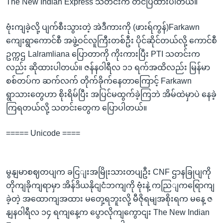
The New Indian Express သတင်းက တင်ပြထားပါတယ်။
ဗုံးကျခဲ့လို့ ပျက်စီးသွားတဲ့ အဲဒီကားကို (ဖားရ်ကွန်)Farkawn
ကျေးရွာကောင်စီ အဖွဲ့ဝင်လူကြီးတစ်ဦး ပိုင်ဆိုင်တယ်လို့ ကောင်စီ
ဥက္ကဌ Lalramliana ပြောတာကို ကိုးကားပြီး PTI သတင်းက
လည်း ဆိုထားပါတယ်။ ဇန်နဝါရီလ ၁၁ ရက်အထိလည်း မြန်မာ
စစ်တပ်က ဆက်လက် တိုက်ခိုက်နေတာကြောင့် Farkawn
ရွာသားတွေဟာ စိုးရိမ်ပြီး အပြင်မထွက်ခဲ့ကြဘဲ အိမ်ထဲမှာပဲ နေခဲ့
ကြရတယ်လို့ သတင်းတွေက ပြောပါတယ်။
===== Unicode ====
မွနျမာစဈတပျက ခငြျးအမြိုးသားတပျဦး CNF ဌာနခြုပျကို
တိုကျခိုကျရာမှာ အိန်ဒိယနိုငျငံဘကျကို ဗုံးနဲ့ ကညြျကရြောကျ
ခဲ့တဲ့ အထောကျအထား မတှေ့ရဘူးလို့ မီဇိုရမျအစိုးရက မနေ့ ဇ
နျနဝါရီလ ၁၄ ရကျနေ့က ပွောလိုကျကွောငျး The New Indian