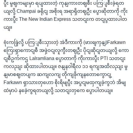
ပွီး မွဈကမျးမှာ ရပျထားတဲ့ ကုနျကားတဈစီး ပကြျစီးခဲ့ရတ
ယျလို့ Champai ခရိုငျ အစိုးရ အရာရှိတဈဦး ပွောဆိုတာကို ကိုး
ကားပွီး The New Indian Express သတငျးက တငျပွထားပါတ
ယျ။
ဗုံးကခြဲ့လို့ ပကြျစီးသှားတဲ့ အဲဒီကားကို (ဖားရျကှနျ)Farkawn
ကြေးရှာကောငျစီ အဖှဲ့ဝငျလူကွီးတဈဦး ပိုငျဆိုငျတယျလို့ ကော
ငျစီဥက်ကဌ Lalramliana ပွောတာကို ကိုးကားပွီး PTI သတငျး
ကလညျး ဆိုထားပါတယျ။ ဇနျနဝါရီလ ၁၁ ရကျအထိလညျး မွ
နျမာစဈတပျက ဆကျလကျ တိုကျခိုကျနတောကွောငျ့
Farkawn ရှာသားတှဟော စိုးရိမျပွီး အပွငျမထှကျခဲ့ကွဘဲ အိမျ
ထဲမှာပဲ နခေဲ့ကွရတယျလို့ သတငျးတှကေ ပွောပါတယျ။