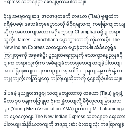
Express သတငျးမှာ ဖောျပွထားပါတယျ။
ဗုံးနဲ့ အမွောကျဆနျ အစအနတှကေို တယော (Tiau) မွဈထဲက
ရရှိခဲ့ပမေဲ့၊ ဒသေခံတှပွေောသလို မီဇိုရမျဘကျ ကရြောကျတယျ
ဆိုတဲ့ အထောကျအထား မရှိ‌ကွောငျး Champhai ခရိုငျ တရား
သူကွီး James Lalrinchhana ပွောကွားတာကို ကိုးကားပွီး The
New Indian Express သတငျးက ပွောခဲ့တာပါ။ အဲဒီတှေ့ရှိခ
ကြျတှကေို အခွခေံပွီး ပွညျထဲရေးဌာနကို သောကွာနေ့ ညနပေို
ငျးက တရားသူကွီးက အစီရငျခံစာတဈစောငျ တငျခဲ့ပါတယျ။
အာသံရိုငျဖယျတပျကလညျး ဇနျနဝါရီ ၁၂ ရကျနေ့က ဗုံးနဲ့ လ
ကျနကျကွီးကညြျတှေ ကတြယျဆိုတာကို ငွငျးဆိုခဲ့ပါတယျ။
ဒါပမေဲ့ နယျခွားအဖွဈ သတျမှတျထားတဲ့ တယော (Tiau) မွဈနဲ့
မီတာ ၃၀ ဝနျးကငြျမှာ ဗုံးကခြဲ့တယျလို့ မီဇိုလူငယျမြားအသ
ငျး (Young Mizo Association-YMA) ဥက်ကဌ Mc Lalramenga
က ပွောကွောငျး The New Indian Express သတငျးမှာ ရေးထား
ပါတယျ။အိန်ဒိယဘကျကို အနညျးဆုံး ဗုံးတဈလုံး ကရြောကျခဲ့