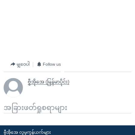
မျှဝေပါ
Follow us
ဗွီအိုအေ (မြန်မာပိုင်း)
အခြားဖတ်ရှုစရာများ
ဗွီအိုအေ လူမှုကွန်ယက်များ