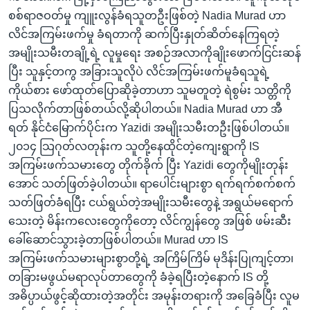
စစ်ရာဇဝတ်မှု ကျူးလွန်ခံရသူတဦးဖြစ်တဲ့ Nadia Murad ဟာ
လိင်အကြမ်းဖက်မှု ခံရတာကို ဆက်ပြီးနှုတ်ဆိတ်နေကြရတဲ့
အမျိုးသမီးတချို့ရဲ့ လူမှုရေး အစဉ်အလာကိုချိုးဖောက်ငြင်းဆန်
ပြီး သူနှင့်တကွ အခြားသူလိုပဲ လိင်အကြမ်းဖက်မူခံရသူရဲ့
ကိုယ်စား ဖော်ထုတ်ပြောဆိုခဲ့တာဟာ သူမတူတဲ့ ရဲစွမ်း သတ္တိကို
ပြသလိုက်တာဖြစ်တယ်လို့ဆိုပါတယ်။ Nadia Murad ဟာ အီ
ရတ် နိုင်ငံမြောက်ပိုင်းက Yazidi အမျိုးသမီးတဦးဖြစ်ပါတယ်။
၂၀၁၄ သြဂုတ်လတုန်းက သူတို့နေထိုင်တဲ့ကျေးရွာကို IS
အကြမ်းဖက်သမားတွေ တိုက်ခိုက် ပြီး Yazidi တွေကိုမျိုးတုန်း
အောင် သတ်ဖြတ်ခဲ့ပါတယ်။ ရာပေါင်းများစွာ ရက်ရက်စက်စက်
သတ်ဖြတ်ခံရပြီး ငယ်ရွယ်တဲ့အမျိုးသမီးတွေနဲ့ အရွယ်မရောက်
သေးတဲ့ မိန်းကလေးတွေကိုတော့ လိင်ကျွန်တွေ အဖြစ် ဖမ်းဆီး
ခေါ်ဆောင်သွားခဲ့တာဖြစ်ပါတယ်။ Murad ဟာ IS
အကြမ်းဖက်သမားများစွာတို့ရဲ့ အကြိမ်ကြိမ် မုဒိန်းပြုကျင့်တာ၊
တခြားမဖွယ်မရာလုပ်တာတွေကို ခံခဲ့ရပြီးတဲ့နောက် IS တို့
အဓိပ္ပာယ်ဖွင့်ဆိုထားတဲ့အတိုင်း အမုန်းတရားကို အခြေခံပြီး လူမ