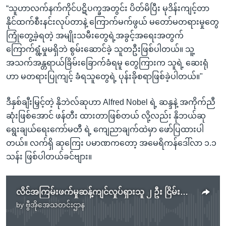
“သူဟာလက်နက်ကိုင်ပဋိပက္ခအတွင်း ပိတ်မိပြီး မုဒိန်းကျင့်တာ
နိုင်ထက်စီးနင်းလုပ်တာနဲ့ ကြောက်မက်ဖွယ် မတော်မတရားမှုတွေ
ကြုံတွေ့ခဲ့ရတဲ့ အမျိုးသမီးတွေရဲ့အခွင့်အရေးအတွက်
ကြောက်ရွံ့မှုမရှိဘဲ စွမ်းဆောင်ခဲ့ သူတဦးဖြစ်ပါတယ်။ သူ့
အသက်အန္တရာယ်ခြိမ်းခြောက်ခံရမူ တွေကြားက သူရဲ့ ဆေးရုံ
ဟာ မတရားပြုကျင့် ခံရသူတွေရဲ့ ပုန်းခိုစရာဖြစ်ခဲ့ပါတယ်။"
ဒီနှစ်ချီးမြှင့်တဲ့ နိုဘဲလ်ဆုဟာ Alfred Nobel ရဲ့ ဆန္ဒနဲ့ အကိုက်ညီ
ဆုံးဖြစ်အောင် ဖန်တီး ထားတာဖြစ်တယ် လို့လည်း နိုဘယ်ဆု
ရွေးချယ်ရေးကော်မတီ ရဲ့ ကျေညာချက်ထဲမှာ ဖော်ပြထားပါ
တယ်။ လက်ရှိ ဆုကြေး ပမာဏကတော့ အမေရိကန်ဒေါ်လာ ၁.၁
သန်း ဖြစ်ပါတယ်ခင်ဗျား။
လိင်အကြမ်းဖက်မှုဆန့်ကျင်လှုပ်ရှားသူ ၂ ဦး ငြိမ်းချမ်းရေးနိုဘယ်ဆုရ
by
ဗွီအိုအေသတင်းဌာန
No media source currently available