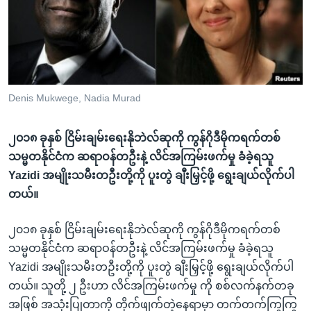
အ
သုတပဒေသာ အင်္ဂလိပ်စာ
ညွန်း
Learning English
စာမျက်နှာ
သို့
ဗွီအိုအေ လူမှုကွန်ယက်များ
ကျော်
ကြည့်
Denis Mukwege, Nadia Murad
ရန်
ဘာသာစကားများ
ရှာဖွေ
၂၀၁၈ ခုနှစ် ငြိမ်းချမ်းရေးနိုဘဲလ်ဆုကို ကွန်ဂိုဒီမိုကရက်တစ်
ရန်
သမ္မတနိုင်ငံက ဆရာဝန်တဦးနဲ့ လိင်အကြမ်းဖက်မှု ခံခဲ့ရသူ
နေရာ
Yazidi အမျိုးသမီးတဦးတို့ကို ပူးတွဲ ချီးမြှင့်ဖို့ ရွေးချယ်လိုက်ပါ
သို့
တယ်။
ကျော်
ရန်
၂၀၁၈ ခုနှစ် ငြိမ်းချမ်းရေးနိုဘဲလ်ဆုကို ကွန်ဂိုဒီမိုကရက်တစ်
သမ္မတနိုင်ငံက ဆရာဝန်တဦးနဲ့ လိင်အကြမ်းဖက်မှု ခံခဲ့ရသူ
Yazidi အမျိုးသမီးတဦးတို့ကို ပူးတွဲ ချီးမြှင့်ဖို့ ရွေးချယ်လိုက်ပါ
တယ်။ သူတို့ ၂ ဦးဟာ လိင်အကြမ်းဖက်မှု ကို စစ်လက်နက်တခု
အဖြစ် အသုံးပြုတာကို တိုက်ဖျက်တဲ့နေရာမှာ တက်တက်ကြွကြွ