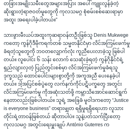
တခြားအမျိုးသမီးတွေအများအပြား အပေါ် ကျူးလွန်ခဲ့တဲ့
ဆိုးရွားတဲ့ရာဇဝတ်မူတွေကို ကုလသမဂ္ဂ စုံစမ်းစစ်ဆေးရာမှာ
အထူး အရေးပါခဲ့ပါတယ်။”
သားဖွားမီးယပ်အထူးကုဆရာဝန်တဦးဖြစ်သူ Denis Mukwege
ကတော့ ကွန်ဂိုဒီမိုကရက်တစ် သမ္မတနိုင်ငံမှာ လိင်အကြမ်းဖက်မှု
ခံရတဲ့သူတွေကို ဘဝတလျှောက်လုံး ကူညီပေးလာခဲ့သူ ဖြစ်ပါ
တယ်။ လူပေါင်း ၆ သန်း လောက် သေဆုံးခဲ့ရတဲ့ ကွန်ဂိုနိုင်ငံရဲ့
ရှည်လျားလှတဲ့ ပြည်တွင်းစစ်မှာ လိင်အကြမ်းဖက်မှုခံရသူ
ဒုက္ခသည် ထောင်ပေါင်းများစွာတို့ကို အကူအညီ ပေးနေခဲ့ပါ
တယ်။ ဒါ့အပြင်စစ်ပွဲတွေ လက်နက်ကိုင်ပဋိပက္ခတွေ အတွင်း
လိင်အကြမ်းဖက်မှု ကိုအဆုံးသတ်ဖို့ ကမ္ဘာသိအောင်ဆောင်ရွက်
နေတာလည်းဖြစ်ပါတယ်။ သူရဲ့ အခြေခံ မူဝါဒကတော့ “Justice
is everyone business” တရားမျှတ ရရှိမှုရရှိရေးဟာ လူသား
တိုင်းရဲ့တာဝန်ဖြစ်တယ် ဆိုတာပါပဲ။ သူနဲ့ပတ်သက်ပြီးတော့
ကုလသမဂ္ဂ အတွင်းရေးမှူးချုပ် António Guterres က