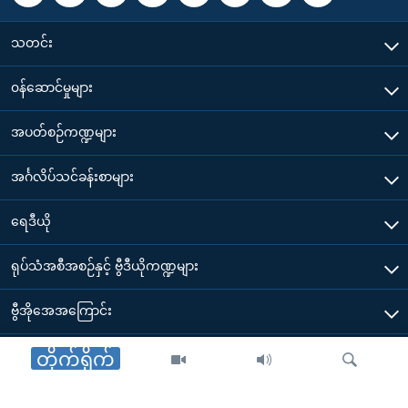
သတင်း
၀န်ဆောင်မှုများ
အပတ်စဉ်ကဏ္ဍများ
အင်္ဂလိပ်သင်ခန်းစာများ
ရေဒီယို
ရုပ်သံအစီအစဉ်နှင့် ဗွီဒီယိုကဏ္ဍများ
ဗွီအိုအေအကြောင်း
ဗွီအိုအေ မိုဘိုင်းလ်အက်ပ်များ ဒေါင်းလုတ်ယူရန်
တိုက်ရိုက်
Other Links