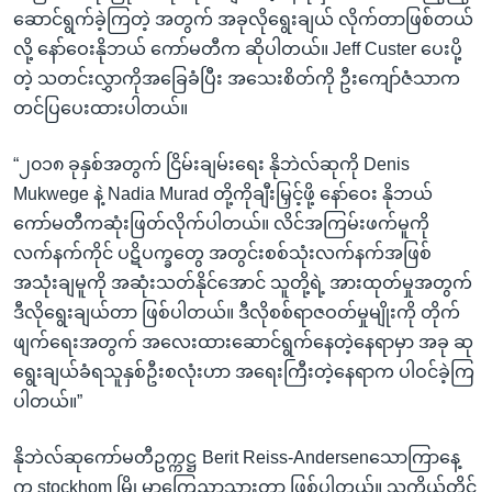
ဆောင်ရွက်ခဲ့ကြတဲ့ အတွက် အခုလိုရွေးချယ် လိုက်တာဖြစ်တယ်
လို့ နော်ဝေးနိုဘယ် ကော်မတီက ဆိုပါတယ်။ Jeff Custer ပေးပို့
တဲ့ သတင်းလွှာကိုအခြေခံပြီး အသေးစိတ်ကို ဦးကျော်ဇံသာက
တင်ပြပေးထားပါတယ်။
“၂၀၁၈ ခုနှစ်အတွက် ငြိမ်းချမ်းရေး နိုဘဲလ်ဆုကို Denis
Mukwege နဲ့ Nadia Murad တို့ကိုချီးမြှင့်ဖို့ နော်ဝေး နိုဘယ်
ကော်မတီကဆုံးဖြတ်လိုက်ပါတယ်။ လိင်အကြမ်းဖက်မူကို
လက်နက်ကိုင် ပဋိပက္ခတွေ အတွင်းစစ်သုံးလက်နက်အဖြစ်
အသုံးချမူကို အဆုံးသတ်နိုင်အောင် သူတို့ရဲ့ အားထုတ်မှုအတွက်
ဒီလိုရွေးချယ်တာ ဖြစ်ပါတယ်။ ဒီလိုစစ်ရာဇဝတ်မှုမျိုးကို တိုက်
ဖျက်ရေးအတွက် အလေးထားဆောင်ရွက်နေတဲ့နေရာမှာ အခု ဆု
ရွေးချယ်ခံရသူနှစ်ဦးစလုံးဟာ အရေးကြီးတဲ့နေရာက ပါဝင်ခဲ့ကြ
ပါတယ်။”
နိုဘဲလ်ဆုကော်မတီဥက္ကဋ္ဌ Berit Reiss-Andersenသောကြာနေ့
က stockhom မြို့မှာကြေညာသွားတာ ဖြစ်ပါတယ်။ သူကိုယ်တိုင်