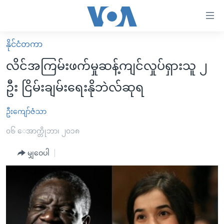
သုံး
ရ
လွယ်ကူ
နိုင်ငံတကာ
မူလစာမျက်နှာ
စေ
လိင်အကြမ်းဖက်မှုဆန့်ကျင်လှုပ်ရှားသူ ၂
မြန်မာ
သည့်
ဦး ငြိမ်းချမ်းရေးနိုဘဲလ်ဆုရ
ကမ္ဘာ့သတင်းများ
Link
ဗွီဒီယို
နိုင်ငံတကာ
ဦးကျော်ဇံသာ
များ
သတင်းလွတ်လပ်ခွင့်
အမေရိကန်
၀၆ ေအာက္တိုဘာ၊ ၂၀၁၈
ပင်မ
ရပ်ဝန်းတခု လမ်းတခု အလွန်
တရုတ်
အကြောင်းအရာ
မျှဝေပါ
သို့
အင်္ဂလိပ်စာလေ့လာမယ်
အစ္စရေး-ပါလက်စတိုင်း
ကျော်
အပတ်စဉ်ကဏ္ဍများ
အမေရိကန်သုံးအီဒီယံ
ကြည့်
ရေဒီယိုနှင့်ရုပ်သံ အချက်အလက်များ
မကြေးမုံရဲ့ အင်္ဂလိပ်စာ
ရေဒီယို
ရန်
ပင်မ
ရေဒီယို/တီဗွီအစီအစဉ်
ရုပ်ရှင်ထဲက အင်္ဂလိပ်စာ
တီဗွီ