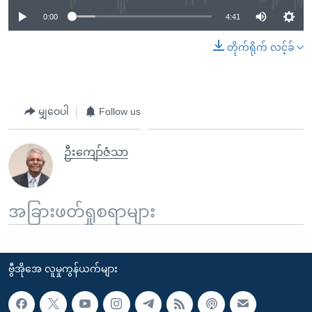
0:00
4:41
တိုက်ရိုက် လင့်ခ်
မျှဝေပါ
Follow us
ဦးကျော်ဇံသာ
အခြားဖတ်ရှုစရာများ
ဗွီအိုအေ လူမှုကွန်ယက်များ