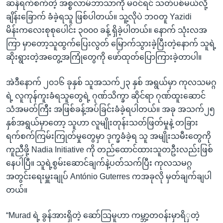
ဆန်ရက်စက်တဲ့ အစ္စလာမ်ဘာသာကို မဝင်ရင် သတ်ပစ်မယ်လို့
ချိန်းခြောက် ခံခဲ့ရသူ ဖြစ်ပါတယ်။ သူ့လိုပဲ ဘဝတူ Yazidi
မိန်းကလေးစုစုပေါင်း ၃၀၀၀ ခန့် ရှိခဲ့ပါတယ်။ နောက် သုံးလအ
ကြာ မှာတော့သူထွက်ပြေးလွတ် မြောက်သွားခဲ့ပြီးတဲ့နောက် သူရဲ့
ဆိုးရွားတဲ့အတွေ့အကြုံတွေကို ဖော်ထုတ်ပြောကြားခဲ့တာပါ။
အဲဒီနောက် ၂၀၁၆ ခုနှစ် သူအသက်၂၃ နှစ် အရွယ်မှာ ကုလသမဂ္ဂ
ရဲ့ လူကုန်ကူးခံရသူတွေရဲ့ ဂုဏ်သိက္ခာ ဆိုင်ရာ ဂုဏ်ထူးဆောင်
သံအမတ်ကြီး အဖြစ်ခန့်အပ်ခြင်းခံခဲ့ရပါတယ်။ အခု အသက်၂၅
နှစ်အရွယ်မှာတော့ သူဟာ လူမျိုးတုန်းသတ်ဖြတ်မှုနဲ့ တခြား
ရက်စက်ကြမ်းကြုတ်မှုတွေမှာ ဒုက္ခခံခဲ့ရ သူ အမျိုးသမီးတွေကို
ကူညီဖို့ Nadia Initiative ကို တည်ထောင်ထားသူတဦးလည်းဖြစ်
နေပါပြီ။ သူရဲ့စွမ်းဆောင်ချက်နဲ့ပတ်သက်ပြီး ကုလသမဂ္ဂ
အတွင်းရေးမှူးချုပ် António Guterres ကအခုလို မှတ်ချက်ချပါ
တယ်။
“Murad ရဲ့ ခွန်အားရှိတဲ့ ဆော်သြမူဟာ ကမ္ဘာ့တဝန်းမှာရိှတဲ့