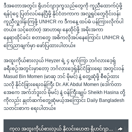
ဒီအတောအတွင်း ရိုဟင်ဂျာဒုက္ခသည်တွေကို ကူညီထောက်ပံ့ဖို့
ရန်ပုံငွေ ပြတ်လပ်နေပြီမို့ နိုင်ငံတကာက အလှူရှင်တွေဝိုင်းဝန်း
ကူညီလှူဒါန်းကြဖို့ UNHCR က ဒီကနေ့ ထပ်မံ ပန်ကြားလိုက်ပါ
တယ်။ သင့်တော်တဲ့ အာဟာရ၊ နေထိုင်ဖို့ အမိုးအကာ
နေရာထိုင်ခင်း စတာတွေ အဓိကလိုအပ်နေကြောင်း UNHCR ရဲ့
ကြေညာချက်မှာ ဖော်ပြထားပါတယ်။
အထူးကိုယ်စားလှယ် Heyzer ရဲ့ ၄ ရက်ကြာ ဘင်္ဂလားဒေ့ရှ်
ခရီးစဉ်အတွင်းမှာတော့ ဘင်္ဂလားဒေ့ရှ်နိုင်ငံခြားရေး အတွင်းဝန်
Masud Bin Momen (မာဆု ဘင် မိုမင်) နဲ့ တွေ့ဆုံဖို့ စီစဉ်ထား
သလို နိုင်ငံခြားရေးဝန်ကြီး Dr. AK Abdul Momen (ဒေါက်တာ
အေကေ အက်ဘ်ဒူးလ် မိုမင်) နဲ့ ဝန်ကြီးချုပ် Sheikh Hasina တို့
ကိုလည်း နှုတ်ဆက်တွေ့ဆုံမယ့်အကြောင်း Daily Bangladesh
သတင်းစာက ရေးပါတယ်။
ကုလ အထူးကိုယ်စားလှယ် နိုလင်းဟေဇာ ရိုဟင်ဂျာဒုက္ခသည် စခန်းရောက်.mp3