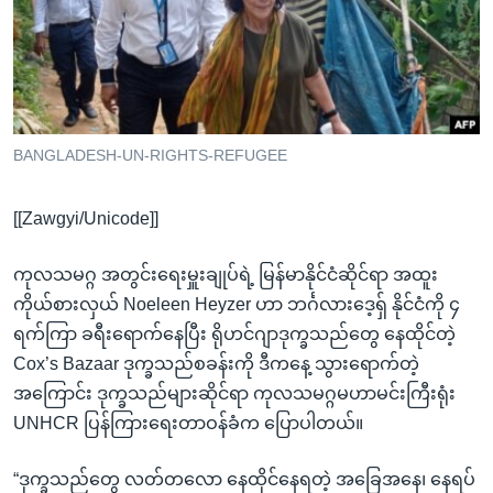
အ
သုတပဒေသာ အင်္ဂလိပ်စာ
ညွန်း
Learning English
စာမျက်နှာ
သို့
ဗွီအိုအေ လူမှုကွန်ယက်များ
ကျော်
ကြည့်
BANGLADESH-UN-RIGHTS-REFUGEE
ရန်
ဘာသာစကားများ
ရှာဖွေ
[[Zawgyi/Unicode]]
ရန်
နေရာ
ကုလသမဂ္ဂ အတွင်းရေးမှူးချုပ်ရဲ့ မြန်မာနိုင်ငံဆိုင်ရာ အထူး
သို့
ကိုယ်စားလှယ် Noeleen Heyzer ဟာ ဘင်္ဂလားဒေ့ရှ် နိုင်ငံကို ၄
ကျော်
ရက်ကြာ ခရီးရောက်နေပြီး ရိုဟင်ဂျာဒုက္ခသည်တွေ နေထိုင်တဲ့
ရန်
Cox’s Bazaar ဒုက္ခသည်စခန်းကို ဒီကနေ့ သွားရောက်တဲ့
အကြောင်း ဒုက္ခသည်များဆိုင်ရာ ကုလသမဂ္ဂမဟာမင်းကြီးရုံး
UNHCR ပြန်ကြားရေးတာဝန်ခံက ပြောပါတယ်။
“ဒုက္ခသည်တွေ လတ်တလော နေထိုင်နေရတဲ့ အခြေအနေ၊ နေရပ်