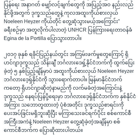
ပြန်ရေး အနာဂတ် မျှော်လင့်ချက်တွေကို အပြည့်အဝ နည်းလည်
နိုင်ဖို့အတွက် ဒုက္ခသည်တွေနဲ့ ကုလအထူးကိုယ်စားလှယ်
Noeleen Heyzer ကိုယ်တိုင် တွေ့ဆုံသွားမယ့်အကြောင်း”
ခရီးစဉ်မှာ အတူလိုက်ပါလာတဲ့ UNHCR ပြန်ကြားရေးတာဝန်ခံ
Egina de la Portilla ပြောသွားတာပါ။
၂၀၁၇ ခုနှစ် ရခိုင်ပြည်နယ်တွင်း အကြမ်းဖက်မှုတွေကြောင့် ရို
ဟင်ဂျာဒုက္ခသည် သိန်းချီ ဘင်္ဂလားဒေရှ့်နိုင်ငံဘက်ကို ထွက်ပြေး
ခဲ့တဲ့ ၅ နှစ်ပြည့်ချိန်မှာပဲ အထူးကိုယ်စားလှယ် Noeleen Heyzer
ဘင်္ဂလားဒေ့ရှ်နိုင်ငံကို သွားရောက်တာပါ။ မြန်မာနိုင်ငံဘက်
ကတော့ ရိုဟင်ဂျာဆိုတဲ့နာမည်ကို လက်မခံတဲ့အကြောင်းနဲ့
ဒုက္ခသည် နေရပ်ပြန်ပို့ရေးမှာ ဘင်္ဂလားဒေ့ရှ်နိုင်ငံဘက်က နှစ်နိုင်ငံ
အကြား သဘောတူထားတဲ့ ပုံစံအတိုင်း ဒုက္ခသည်စာရင်းကို
ပေးအပ်ခြင်းမရှိဘူးဆိုပြီး မကြာသေးခင်ရက်ပိုင်း စစ်ကောင်စီ
အကြီးအကဲနဲ့ Noeleen Heyzer တွေ့ဆုံခဲ့တဲ့အချိန်မှာ စစ်
ကောင်စီဘက်က ပြောဆိုထားပါတယ်။