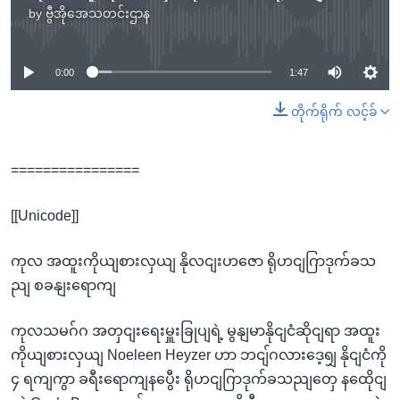
by
ဗွီအိုအေသတင်းဌာန
No media source currently available
0:00
1:47
တိုက်ရိုက် လင့်ခ်
================
[[Unicode]]
ကုလ အထူးကိုယျစားလှယျ နိုလငျးဟဇော ရိုဟငျဂြာဒုက်ခသ
ညျ စခနျးရောကျ
ကုလသမဂ်ဂ အတှငျးရေးမှူးခြုပျရဲ့ မွနျမာနိုငျငံဆိုငျရာ အထူး
ကိုယျစားလှယျ Noeleen Heyzer ဟာ ဘငျ်ဂလားဒေ့ရျှ နိုငျငံကို
၄ ရကျကွာ ခရီးရောကျနပွေီး ရိုဟငျဂြာဒုက်ခသညျတှေ နထေိုငျ