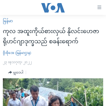
သုံး
ရ
လွယ်ကူ
မြန်မာ
မူလစာမျက်နှာ
စေ
ကုလ အထူးကိုယ်စားလှယ် နိုလင်းဟေဇာ
မြန်မာ
သည့်
ရိုဟင်ဂျာဒုက္ခသည် စခန်းရောက်
ကမ္ဘာ့သတင်းများ
Link
ဗွီဒီယို
နိုင်ငံတကာ
ဗွီအိုအေ (မြန်မာဌာန)
များ
သတင်းလွတ်လပ်ခွင့်
အမေရိကန်
၂၃ ၾသဂုတ္၊ ၂၀၂၂
ပင်မ
ရပ်ဝန်းတခု လမ်းတခု အလွန်
တရုတ်
အကြောင်းအရာ
မျှဝေပါ
သို့
အင်္ဂလိပ်စာလေ့လာမယ်
အစ္စရေး-ပါလက်စတိုင်း
ကျော်
အပတ်စဉ်ကဏ္ဍများ
အမေရိကန်သုံးအီဒီယံ
ကြည့်
ရေဒီယိုနှင့်ရုပ်သံ အချက်အလက်များ
မကြေးမုံရဲ့ အင်္ဂလိပ်စာ
ရေဒီယို
ရန်
ပင်မ
ရေဒီယို/တီဗွီအစီအစဉ်
ရုပ်ရှင်ထဲက အင်္ဂလိပ်စာ
တီဗွီ