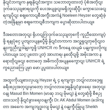
နိုငျငံဘကျက နှဈနိုငျငံအကွား သဘောတူထားတဲ့ ပုံစံအတိုငျး
ဒုက်ခသညျစာရငျးကို ပေးအပျခွငျးမရှိဘူးဆိုပွီး မကွာသေးခငျ
ရကျပိုငျး စဈကောငျစီအကွီးအကဲနဲ့ Noeleen Heyzer တှေ့ဆုံခဲ့
တဲ့အခြိနျမှာ စဈကောငျစီဘကျက ပွောဆိုထားပါတယျ။
ဒီအတောအတှငျး ရိုဟငျဂြာဒုက်ခသညျတှကေို ကူညီထောကျပံ့
ဖို့ ရနျပုံငှေ ပွတျလပျနပွေီမို့ နိုငျငံတကာက အလှူရှငျတှဝေိုငျးဝ
နျးကူညီလှူဒါနျးကွဖို့ UNHCR က ဒီကနေ့ ထပျမံ ပနျကွားလိုကျ
ပါတယျ။ သင့ျတောျတဲ့ အာဟာရ၊ နထေိုငျဖို့ အမိုးအကာ န
ရောထိုငျခငျး စတာတှေ အဓိကလိုအပျနကွေောငျး UNHCR ရဲ့
ကွညောခကြျမှာ ဖောျပွထားပါတယျ။
အထူးကိုယျစားလှယျ Heyzer ရဲ့ ၄ ရကျကွာ ဘငျ်ဂလားဒေ့ရျှ
ခရီးစဉျအတှငျးမှာတော့ ဘငျ်ဂလားဒေ့ရျှနိုငျငံခွားရေး အတှငျး
ဝနျ Masud Bin Momen (မာဆု ဘငျ မိုမငျ) နဲ့ တှေ့ဆုံဖို့ စီစဉျ
ထားသလို နိုငျငံခွားရေးဝနျကွီး Dr. AK Abdul Momen (ဒေါကျ
တာ အကေေ အကျဘျဒူးလျ မိုမငျ) နဲ့ ဝနျကွီးခြုပျ Sheikh