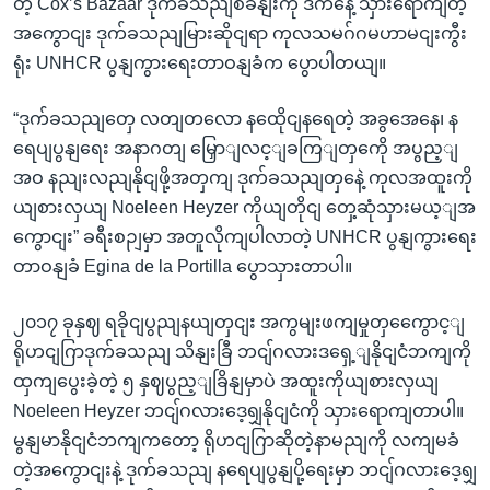
တဲ့ Cox’s Bazaar ဒုက်ခသညျစခနျးကို ဒီကနေ့ သှားရောကျတဲ့
အကွောငျး ဒုက်ခသညျမြားဆိုငျရာ ကုလသမဂ်ဂမဟာမငျးကွီး
ရုံး UNHCR ပွနျကွားရေးတာဝနျခံက ပွောပါတယျ။
“ဒုက်ခသညျတှေ လတျတလော နထေိုငျနရေတဲ့ အခွအေနေ၊ န
ရေပျပွနျရေး အနာဂတျ မြှောျလင့ျခကြျတှကေို အပွည့ျ
အဝ နညျးလညျနိုငျဖို့အတှကျ ဒုက်ခသညျတှနေဲ့ ကုလအထူးကို
ယျစားလှယျ Noeleen Heyzer ကိုယျတိုငျ တှေ့ဆုံသှားမယ့ျအ
ကွောငျး” ခရီးစဉျမှာ အတူလိုကျပါလာတဲ့ UNHCR ပွနျကွားရေး
တာဝနျခံ Egina de la Portilla ပွောသှားတာပါ။
၂၀၁၇ ခုနှဈ ရခိုငျပွညျနယျတှငျး အကွမျးဖကျမှုတှကွေောင့ျ
ရိုဟငျဂြာဒုက်ခသညျ သိနျးခြီ ဘငျ်ဂလားဒရှေ့ျနိုငျငံဘကျကို
ထှကျပွေးခဲ့တဲ့ ၅ နှဈပွည့ျခြိနျမှာပဲ အထူးကိုယျစားလှယျ
Noeleen Heyzer ဘငျ်ဂလားဒေ့ရျှနိုငျငံကို သှားရောကျတာပါ။
မွနျမာနိုငျငံဘကျကတော့ ရိုဟငျဂြာဆိုတဲ့နာမညျကို လကျမခံ
တဲ့အကွောငျးနဲ့ ဒုက်ခသညျ နရေပျပွနျပို့ရေးမှာ ဘငျ်ဂလားဒေ့ရျှ