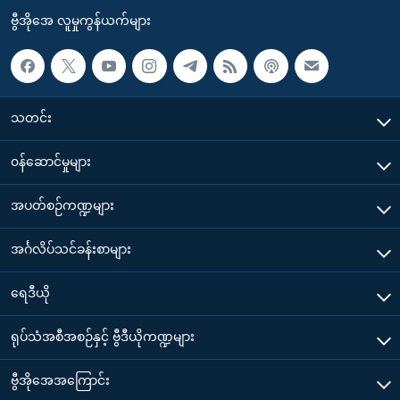
ဗွီအိုအေ လူမှုကွန်ယက်များ
သတင်း
၀န်ဆောင်မှုများ
အပတ်စဉ်ကဏ္ဍများ
အင်္ဂလိပ်သင်ခန်းစာများ
ရေဒီယို
ရုပ်သံအစီအစဉ်နှင့် ဗွီဒီယိုကဏ္ဍများ
ဗွီအိုအေအကြောင်း