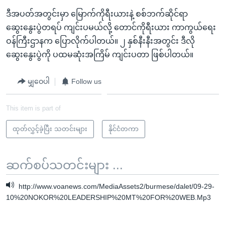
ဒီအပတ်အတွင်းမှာ မြောက်ကိုရီးယားနဲ့ စစ်ဘက်ဆိုင်ရာ
ဆွေးနွေးပွဲတရပ် ကျင်းပမယ်လို့ တောင်ကိုရီးယား ကာကွယ်ရေး
ဝန်ကြီးဌာနက ပြောလိုက်ပါတယ်။ ၂ နှစ်နီးနီးအတွင်း ဒီလို
ဆွေးနွေးပွဲကို ပထမဆုံးအကြိမ် ကျင်းပတာ ဖြစ်ပါတယ်။
မျှဝေပါ
Follow us
This item is part of
ထုတ်လွှင့်ခဲ့ပြီး သတင်းများ
နိုင်ငံတကာ
ဆက်စပ်သတင်းများ ...
http://www.voanews.com/MediaAssets2/burmese/dalet/09-29-
10%20NOKOR%20LEADERSHIP%20MT%20FOR%20WEB.Mp3