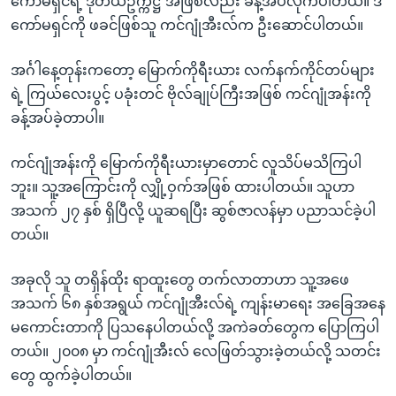
ကော်မရှင်ရဲ့ ဒုတိယဥက္ကဋ္ဌ အဖြစ်လည်း ခန့်အပ်လိုက်ပါတယ်။ ဒီ
ကော်မရှင်ကို ဖခင်ဖြစ်သူ ကင်ဂျုံအီးလ်က ဦးဆောင်ပါတယ်။
အင်္ဂါနေ့တုန်းကတော့ မြောက်ကိုရီးယား လက်နက်ကိုင်တပ်များ
ရဲ့ ကြယ်လေးပွင့် ပခုံးတင် ဗိုလ်ချုပ်ကြီးအဖြစ် ကင်ဂျုံအန်းကို
ခန့်အပ်ခဲ့တာပါ။
ကင်ဂျုံအန်းကို မြောက်ကိုရီးယားမှာတောင် လူသိပ်မသိကြပါ
ဘူး။ သူ့အကြောင်းကို လျှို့ဝှက်အဖြစ် ထားပါတယ်။ သူဟာ
အသက် ၂၇ နှစ် ရှိပြီလို့ ယူဆရပြီး ဆွစ်ဇာလန်မှာ ပညာသင်ခဲ့ပါ
တယ်။
အခုလို သူ တရှိန်ထိုး ရာထူးတွေ တက်လာတာဟာ သူ့အဖေ
အသက် ၆၈ နှစ်အရွယ် ကင်ဂျုံအီးလ်ရဲ့ ကျန်းမာရေး အခြေအနေ
မကောင်းတာကို ပြသနေပါတယ်လို့ အကဲခတ်တွေက ပြောကြပါ
တယ်။ ၂၀၀၈ မှာ ကင်ဂျုံအီးလ် လေဖြတ်သွားခဲ့တယ်လို့ သတင်း
တွေ ထွက်ခဲ့ပါတယ်။