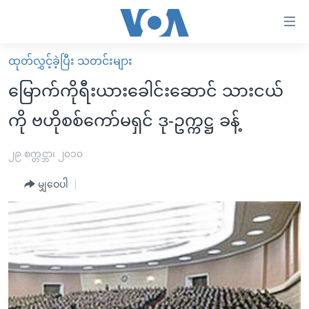
သုံး
ရ
လွယ်ကူ
ထုတ်လွှင့်ခဲ့ပြီး သတင်းများ
မူလစာမျက်နှာ
စေ
မြောက်ကိုရီးယားခေါင်းဆောင် သားငယ်
မြန်မာ
သည့်
ကို ဗဟိုစစ်ကော်မရှင် ဒု-ဥက္ကဋ္ဌ ခန့်
ကမ္ဘာ့သတင်းများ
Link
ဗွီဒီယို
နိုင်ငံတကာ
၂၉ စက္တင္ဘာ၊ ၂၀၁၀
များ
သတင်းလွတ်လပ်ခွင့်
အမေရိကန်
ပင်မ
မျှဝေပါ
ရပ်ဝန်းတခု လမ်းတခု အလွန်
တရုတ်
အကြောင်းအရာ
သို့
အင်္ဂလိပ်စာလေ့လာမယ်
အစ္စရေး-ပါလက်စတိုင်း
ကျော်
အပတ်စဉ်ကဏ္ဍများ
အမေရိကန်သုံးအီဒီယံ
ကြည့်
ရေဒီယိုနှင့်ရုပ်သံ အချက်အလက်များ
မကြေးမုံရဲ့ အင်္ဂလိပ်စာ
ရေဒီယို
ရန်
ပင်မ
ရေဒီယို/တီဗွီအစီအစဉ်
ရုပ်ရှင်ထဲက အင်္ဂလိပ်စာ
တီဗွီ