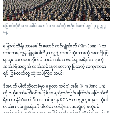
အ
သုတပဒေသာ အင်္ဂလိပ်စာ
ညွန်း
Learning English
စာမျက်နှာ
သို့
ဗွီအိုအေ လူမှုကွန်ယက်များ
မြောက်ကိုရီးယားခေါင်းဆောင် သားငယ်ကို ဗဟိုစစ်ကော်မရှင် ဒု-ဥက္ကဋ္ဌ
ကျော်
ခန့်
ကြည့်
ရန်
မြောက်ကိုရီးယားခေါင်းဆောင် ကင်ဂျုံအီးလ် (Kim Jong Il) က
ဘာသာစကားများ
ရှာဖွေ
အာဏာရ ကွန်မြူနစ်ပါတီမှာ သူ့ရဲ့ အငယ်ဆုံးသားကို အဆင့်မြင့်
ရန်
ရာထူး တက်ပေးလိုက်ပါတယ်။ ဒါဟာ ဖခင်ရဲ့ အရိုက်အရာကို
နေရာ
ဆက်ခံဖို့အတွက် လက်သပ်မွေးနေတာကို ပြသတဲ့ လက္ခဏာတ
သို့
ရပ် ဖြစ်တယ်လို့ သုံးသပ်ကြပါတယ်။
ကျော်
ရန်
ဒီအပတ် ပါတီညီလာခံမှာ မစ္စတာ ကင်ဂျုံအန်း (Kim Jong Un)
ကို ဗဟိုကော်မတီဝင်အဖြစ် အမည်တင်သွင်းကြောင်း မြောက်ကို
ရီးယား နိုင်ငံတော်ပိုင် သတင်းဌာန KCNA က ဗုဒ္ဓဟူးနေ့မှာ ဆိုပါ
တယ်။ ကင်ဂျုံအန်းကို ပါတီမှာ တန်ခိုးအာဏာရှိတဲ့ ဗဟိုစစ်