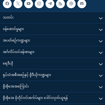
သတင်း
၀န်ဆောင်မှုများ
အပတ်စဉ်ကဏ္ဍများ
အင်္ဂလိပ်သင်ခန်းစာများ
ရေဒီယို
ရုပ်သံအစီအစဉ်နှင့် ဗွီဒီယိုကဏ္ဍများ
ဗွီအိုအေအကြောင်း
ဗွီအိုအေ မိုဘိုင်းလ်အက်ပ်များ ဒေါင်းလုတ်ယူရန်