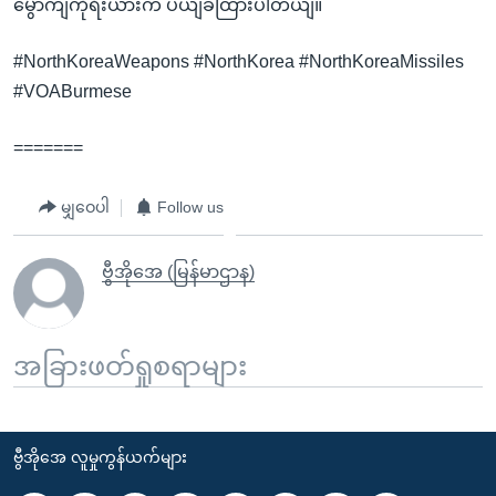
မွောကျကိုရီးယားက ပယျခထြားပါတယျ။
#NorthKoreaWeapons #NorthKorea #NorthKoreaMissiles
#VOABurmese
=======
မျှဝေပါ
Follow us
ဗွီအိုအေ (မြန်မာဌာန)
အခြားဖတ်ရှုစရာများ
ဗွီအိုအေ လူမှုကွန်ယက်များ