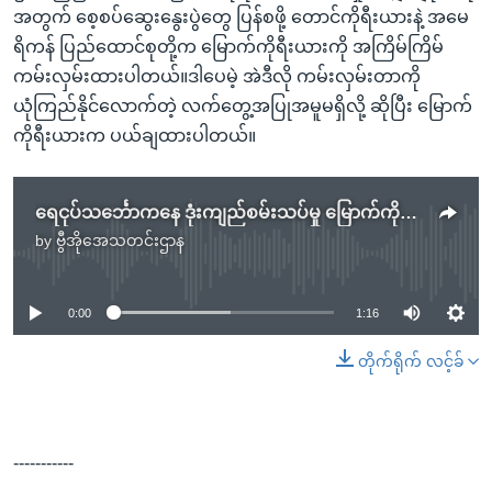
အတွက် စေ့စပ်ဆွေးနွေးပွဲတွေ ပြန်စဖို့ တောင်ကိုရီးယားနဲ့ အမေ
ရိကန် ပြည်ထောင်စုတို့က မြောက်ကိုရီးယားကို အကြိမ်ကြိမ်
ကမ်းလှမ်းထားပါတယ်။ဒါပေမဲ့ အဲဒီလို ကမ်းလှမ်းတာကို
ယုံကြည်နိုင်လောက်တဲ့ လက်တွေ့အပြုအမူမရှိလို့ ဆိုပြီး မြောက်
ကိုရီးယားက ပယ်ချထားပါတယ်။
ရေငုပ်သင်္ဘောကနေ ဒုံးကျည်စမ်းသပ်မှု မြောက်ကိုရီးယားပြုလုပ်
by
ဗွီအိုအေသတင်းဌာန
No media source currently available
0:00
1:16
တိုက်ရိုက် လင့်ခ်
-----------