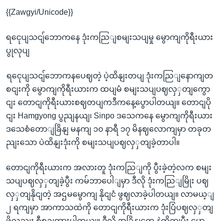
{{Zawgyi/Unicode}}
ရငေုပျသငျ်ဘောကနေ ဒုံးကညြျစမျးသပျမှု မွောကျကိုရီးယား
ပွုလုပျ
ရငေုပျသငျ်ဘောကနပေဈတဲ့ ပဲ့ထိနျးတပျ ဒုံးကညြျနောကျတ
စငျးကို မွောကျကိုရီးယားက ထပျမံ စမျးသပျပဈလှှတျကွော
ငျး တောငျကိုရီးယားစဈတပျကဒီကနေ့ပွောပါတယျ။ တောငျပို
ငျး Hamgyong ပွညျနယျ၊ Sinpo ဒသေကနေ မွောကျကိုရီးယား
ဒသေစံတောျခြိနျ မနကျ ၁၀ နာရီ ၁၇ မိနဈလောကျမှာ တခုတ
ညျးသော ပဲထိနျးဒုံးကို စမျးသပျပဈလှှတျခဲ့တာပါ။
တောငျကိုရီးယားက အလားတူ ဒုံးကညြျကို ပွီးခဲ့တဲ့လက စမျး
သပျပဈလှှတျခဲ့ပွီး ကမ်ဘာပေါျမှာ ဒီလို ဒုံးကညြျမြိုး ပဈ
လှှတျနိုငျတဲ့ အဌမမွောကျ နိုငျငံ ဖွဈလာခဲ့ပါတယျ။ လာမယ့ျ
၂ ရကျမှာ အာကာသထဲကို တောငျကိုရီးယားက ဒုံးပြံပဈလှှတျ
ဖို့လညျး စီစဉျထားပါတယျ။ ဒီလို အခြိနျတှေ နဲ့ကိုကျပွီး မွော