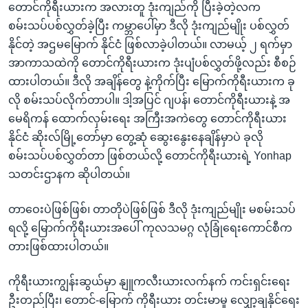
တောင်ကိုရီးယားက အလားတူ ဒုံးကျည်ကို ပြီးခဲ့တဲ့လက
စမ်းသပ်ပစ်လွှတ်ခဲ့ပြီး ကမ္ဘာပေါ်မှာ ဒီလို ဒုံးကျည်မျိုး ပစ်လွှတ်
နိုင်တဲ့ အဌမမြောက် နိုင်ငံ ဖြစ်လာခဲ့ပါတယ်။ လာမယ့် ၂ ရက်မှာ
အာကာသထဲကို တောင်ကိုရီးယားက ဒုံးပျံပစ်လွှတ်ဖို့လည်း စီစဉ်
ထားပါတယ်။ ဒီလို အချိန်တွေ နဲ့ကိုက်ပြီး မြောက်ကိုရီးယားက ခု
လို စမ်းသပ်လိုက်တာပါ။ ဒါ့အပြင် ဂျပန်၊ တောင်ကိုရီးယားနဲ့ အ
မေရိကန် ထောက်လှမ်းရေး အကြီးအကဲတွေ တောင်ကိုရီးယား
နိုင်ငံ ဆိုးလ်မြို့တော်မှာ တွေ့ဆုံ ဆွေးနွေးနေချိန်မှာပဲ ခုလို
စမ်းသပ်ပစ်လွှတ်တာ ဖြစ်တယ်လို့ တောင်ကိုရီးယားရဲ့ Yonhap
သတင်းဌာနက ဆိုပါတယ်။
တာဝေးပဲဖြစ်ဖြစ်၊ တာတိုပဲဖြစ်ဖြစ် ဒီလို ဒုံးကျည်မျိုး မစမ်းသပ်
ရလို့ မြောက်ကိုရီးယားအပေါ် ကုလသမဂ္ဂ လုံခြုံရေးကောင်စီက
တားဖြစ်ထားပါတယ်။
ကိုရီးယားကျွန်းဆွယ်မှာ နျူကလီးယားလက်နက် ကင်းရှင်း‌ရေး
ဦးတည်ပြီး၊ တောင်-မြောက် ကိုရီးယား တင်းမာမှု လျှော့ချနိုင်ရေး