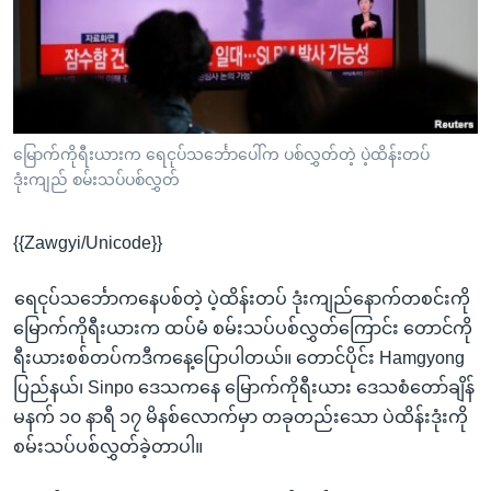
အ
သုတပဒေသာ အင်္ဂလိပ်စာ
ညွန်း
Learning English
စာမျက်နှာ
သို့
ဗွီအိုအေ လူမှုကွန်ယက်များ
ကျော်
ကြည့်
မြောက်ကိုရီးယားက ရေငုပ်သင်္ဘောပေါ်က ပစ်လွှတ်တဲ့ ပဲ့ထိန်းတပ်
ဒုံးကျည် စမ်းသပ်ပစ်လွှတ်
ရန်
ဘာသာစကားများ
ရှာဖွေ
{{Zawgyi/Unicode}}
ရန်
နေရာ
ရေငုပ်သင်္ဘောကနေပစ်တဲ့ ပဲ့ထိန်းတပ် ဒုံးကျည်နောက်တစင်းကို
သို့
မြောက်ကိုရီးယားက ထပ်မံ စမ်းသပ်ပစ်လွှတ်ကြောင်း တောင်ကို
ကျော်
ရီးယားစစ်တပ်ကဒီကနေ့ပြောပါတယ်။ တောင်ပိုင်း Hamgyong
ရန်
ပြည်နယ်၊ Sinpo ဒေသကနေ မြောက်ကိုရီးယား ဒေသစံတော်ချိန်
မနက် ၁၀ နာရီ ၁၇ မိနစ်လောက်မှာ တခုတည်းသော ပဲထိန်းဒုံးကို
စမ်းသပ်ပစ်လွှတ်ခဲ့တာပါ။