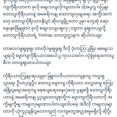
ကျကိုရီးယားက ခုလို စမျးသပျလိုကျတာပါ။ ဒါ့အပွငျ ဂပြနျ၊
တောငျကိုရီးယားနဲ့ အမရေိကနျ ထောကျလှမျးရေး အကွီးအကဲ
တှေ တောငျကိုရီးယားနိုငျငံ ဆိုးလျမွို့တောျမှာ တှေ့ဆုံ ဆှေး
နှေးနခြေိနျမှာပဲ ခုလို စမျးသပျပဈလှှတျတာ ဖွဈတယျလို့
တောငျကိုရီးယားရဲ့ Yonhap သတငျးဌာနက ဆိုပါတယျ။
တာဝေးပဲဖွဈဖွဈ၊ တာတိုပဲဖွဈဖွဈ ဒီလို ဒုံးကညြျမြိုး မစမျးသ
ပျရလို့ မွောကျကိုရီးယားအပေါျ ကုလသမဂ်ဂ လုံခွုံရေးကောငျ
စီက တားဖွဈထားပါတယျ။
ကိုရီးယားကြှနျးဆှယျမှာ နြူကလီးယားလကျနကျ ကငျးရှ
ငျး‌ရေး ဦးတညျပွီး၊ တောငျ-မွောကျ ကိုရီးယား တငျးမာမှု လြှော့
ခနြိုငျရေးအတှကျ စေ့စပျဆှေးနှေးပှဲတှေ ပွနျစဖို့ တောငျကိုရီး
ယားနဲ့ အမရေိကနျ ပွညျထောငျစုတို့က မွောကျကိုရီးယားကို အ
ကွိမျကွိမျ ကမျးလှမျးထားပါတယျ။ဒါပမေဲ့ အဲဒီလို ကမျးလှမျး
တာကို ယုံကွညျနိုငျလောကျတဲ့ လကျတှေ့အပွုအမူမရှိလို့ ဆိုပွီး