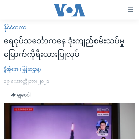
သုံး
ရ
လွယ်ကူ
နိုင်ငံတကာ
မူလစာမျက်နှာ
စေ
ရေငုပ်သင်္ဘောကနေ ဒုံးကျည်စမ်းသပ်မှု
မြန်မာ
သည့်
မြောက်ကိုရီးယားပြုလုပ်
ကမ္ဘာ့သတင်းများ
Link
ဗွီဒီယို
နိုင်ငံတကာ
ဗွီအိုအေ (မြန်မာဌာန)
များ
သတင်းလွတ်လပ်ခွင့်
အမေရိကန်
၁၉ ေအာက္တိုဘာ၊ ၂၀၂၁
ပင်မ
ရပ်ဝန်းတခု လမ်းတခု အလွန်
တရုတ်
အကြောင်းအရာ
မျှဝေပါ
သို့
အင်္ဂလိပ်စာလေ့လာမယ်
အစ္စရေး-ပါလက်စတိုင်း
ကျော်
အပတ်စဉ်ကဏ္ဍများ
အမေရိကန်သုံးအီဒီယံ
ကြည့်
ရေဒီယိုနှင့်ရုပ်သံ အချက်အလက်များ
မကြေးမုံရဲ့ အင်္ဂလိပ်စာ
ရေဒီယို
ရန်
ပင်မ
ရေဒီယို/တီဗွီအစီအစဉ်
ရုပ်ရှင်ထဲက အင်္ဂလိပ်စာ
တီဗွီ