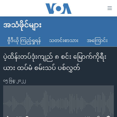
သုံး
ရ
လွယ်ကူ
အသံဖိုင်များ
မူလစာမျက်နှာ
စေ
မြန်မာ
ဗွီဒီယို ကြည့်ရှုရန်
သတင်းစာသား
အကြောင်း
သည့်
ကမ္ဘာ့သတင်းများ
Link
ပဲ့ထိန်းတပ်ဒုံးကျည် ၈ စင်း မြောက်ကိုရီး
ဗွီဒီယို
နိုင်ငံတကာ
များ
သတင်းလွတ်လပ်ခွင့်
အမေရိကန်
ယား ထပ်မံ စမ်းသပ် ပစ်လွှတ်
ပင်မ
ရပ်ဝန်းတခု လမ်းတခု အလွန်
တရုတ်
အကြောင်းအရာ
၀၅ ဇြန္၊ ၂၀၂၂
သို့
အင်္ဂလိပ်စာလေ့လာမယ်
အစ္စရေး-ပါလက်စတိုင်း
ကျော်
အပတ်စဉ်ကဏ္ဍများ
အမေရိကန်သုံးအီဒီယံ
ကြည့်
ရေဒီယိုနှင့်ရုပ်သံ အချက်အလက်များ
မကြေးမုံရဲ့ အင်္ဂလိပ်စာ
ရေဒီယို
ရန်
No media source currently available
ပင်မ
ရေဒီယို/တီဗွီအစီအစဉ်
ရုပ်ရှင်ထဲက အင်္ဂလိပ်စာ
တီဗွီ