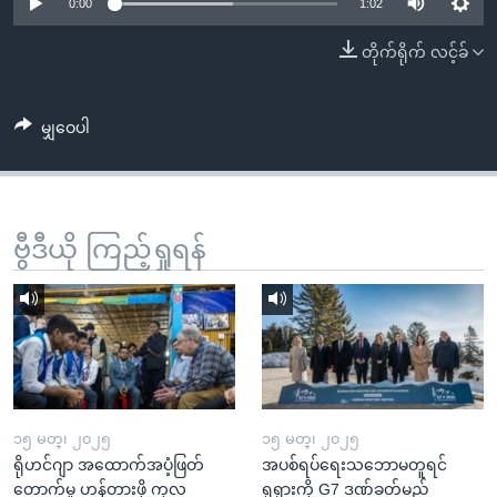
အ
0:00
1:02
သုတပဒေသာ အင်္ဂလိပ်စာ
ညွန်း
Learning English
တိုက်ရိုက် လင့်ခ်
စာမျက်နှာ
သို့
ဗွီအိုအေ လူမှုကွန်ယက်များ
ကျော်
မျှဝေပါ
ကြည့်
ရန်
ဘာသာစကားများ
ရှာဖွေ
ဗွီဒီယို ကြည့်ရှုရန်
ရန်
နေရာ
သို့
ကျော်
ရန်
၁၅ မတ္၊ ၂၀၂၅
၁၅ မတ္၊ ၂၀၂၅
ရိုဟင်ဂျာ အထောက်အပံ့ဖြတ်
အပစ်ရပ်ရေးသဘောမတူရင်
တောက်မှု ဟန့်တားဖို့ ကုလ
ရုရှားကို G7 ဒဏ်ခတ်မည်