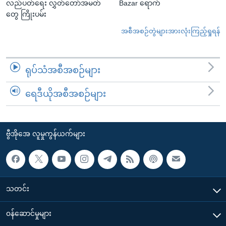
လည်ပတ်ရေး လွှတ်တော်အမတ်
Bazar ရောက်
တွေ ကြိုးပမ်း
အစီအစဉ်တွဲများအားလုံးကြည့်ရှုရန်
ရုပ်သံအစီအစဉ်များ
ရေဒီယိုအစီအစဉ်များ
ဗွီအိုအေ လူမှုကွန်ယက်များ
သတင်း
၀န်ဆောင်မှုများ