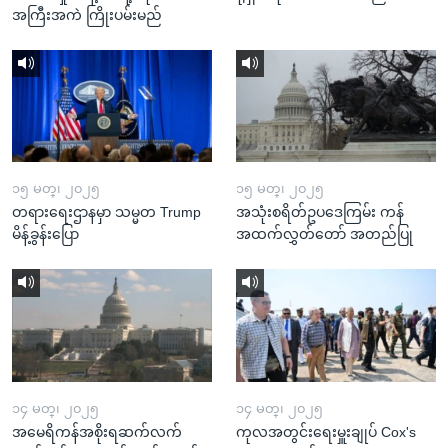
အကြီးအကဲ ကြိုးပမ်းမည်
၁၅ မတ္၊ ၂၀၂၅
၁၅ မတ္၊ ၂၀၂၅
တရားရေးဌာနမှာ သမ္မတ Trump
အသုံးစရိတ်ဥပဒေကြမ်း ကန်
မိန့်ခွန်းပြော
အထက်လွှတ်တော် အတည်ပြု
၁၄ မတ္၊ ၂၀၂၅
၁၄ မတ္၊ ၂၀၂၅
အမေရိကန်အစိုးရဆက်လက်
ကုလအတွင်းရေးမှူးချုပ် Cox's