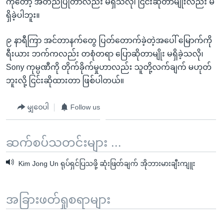
ကိုတော့ အတည်ပြုတာလည်း မရှိသလို၊ ငြင်းဆိုတာမျိုးလည်း မ
ရှိခဲ့ပါဘူး။
၉ နာရီကြာ အင်တာနက်တွေ ပြတ်တောက်ခဲ့တဲ့အပေါ် မြောက်ကို
ရီးယား ဘက်ကလည်း တစုံတရာ ပြောဆိုတာမျိုး မရှိခဲ့သလို၊
Sony ကုမ္ပဏီကို တိုက်ခိုက်မှုဟာလည်း သူတို့လက်ချက် မဟုတ်
ဘူးလို့ ငြင်းဆိုထားတာ ဖြစ်ပါတယ်။
မျှဝေပါ
Follow us
ဆက်စပ်သတင်းများ ...
Kim Jong Un ရုပ်ရှင်ပြသဖို့ ဆုံးဖြတ်ချက် အိုဘားမားချီးကျူး
အခြားဖတ်ရှုစရာများ