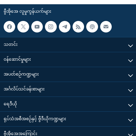
ဗွီအိုအေ လူမှုကွန်ယက်များ
သတင်း
၀န်ဆောင်မှုများ
အပတ်စဉ်ကဏ္ဍများ
အင်္ဂလိပ်သင်ခန်းစာများ
ရေဒီယို
ရုပ်သံအစီအစဉ်နှင့် ဗွီဒီယိုကဏ္ဍများ
ဗွီအိုအေအကြောင်း