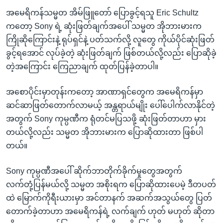
အမေရိကန်သမ္မတ အိမ်ဖြူတော် ပြောခွင့်ရသူ Eric Schultz
ကတော့ Sony ရဲ့ ဆုံးဖြတ်ချက်အပေါ် သမ္မတ အိုဘားမားက
ကြိုဆိုကြောင်းနဲ့ ရုပ်ရှင်နဲ့ ပတ်သက်လို့ လူတွေ ကိုယ်ပိုင်ဆုံးဖြတ်
ခွင့်ရအောင် လုပ်ခဲ့တဲ့ ဆုံးဖြတ်ချက် ဖြစ်တယ်လို့လည်း ပြောဆိုခဲ့
တဲ့အကြောင်း ကြေညာချက် ထုတ်ပြန်ခဲ့တာပါ။
အစောပိုင်းမှာတုန်းကတော့ အာဏာရှင်တွေက အမေရိကန်မှာ
ဆင်ဆာဖြတ်တောက်လာမယ့် အန္တရာယ်မျိုး ပေါ်ပေါက်လာနိုင်တဲ့
အတွက် Sony ကုမ္ပဏီက ရုံတင်မပြသဖို့ ဆုံးဖြတ်တာဟာ မှား
တယ်လို့လည်း သမ္မတ အိုဘားမားက ပြောဆိုထားတာ ဖြစ်ပါ
တယ်။
Sony ကုမ္ပဏီအပေါ် ဆိုက်ဘာတိုက်ခိုက်မှုတွေအတွက်
လက်တုံ့ပြန်မယ်လို့ သမ္မတ အစိုးရက ပြောဆိုထားပေမဲ့ ဒီတပတ်
ထဲ မြောက်ကိုရီးယားမှာ အင်တာနက် အဆက်အသွယ်တွေ ပြတ်
တောက်ခဲ့တာဟာ အမေရိကန်ရဲ့ လက်ချက် ဟုတ် မဟုတ် ဆိုတာ