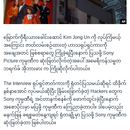
အ
သုတပဒေသာ အင်္ဂလိပ်စာ
ညွန်း
Learning English
စာမျက်နှာ
သို့
ဗွီအိုအေ လူမှုကွန်ယက်များ
ကျော်
မြောက်ကိုရီးယားခေါင်းဆောင် Kim Jong Un ကို လုပ်ကြံမယ့်
ကြည့်
အကြောင်း ဇာတ်လမ်းစဉ်ထားတဲ့ ဟာသရုပ်ရှင်ကားကို
ရန်
အချေအတင် ဖြစ်စရာတွေ ကြုံခဲ့ရပြီးနောက် ပြသဖို့ Sony
ဘာသာစကားများ
ရှာဖွေ
Picture ကုမ္ပဏီက ဆုံးဖြတ်လိုက်တဲ့အပေါ် အမေရိကန်သမ္မတ
ရန်
ဘရက်ခ် အိုဘားမား က ကြိုဆိုလိုက်ပါတယ်။
နေရာ
သို့
The Interview ရုပ်ရှင်ဇာတ်ကားကို ရုံတင်ပြသမယ်ဆိုရင် ထိခိုက်
ကျော်
နစ်နာအောင် လုပ်မယ်ဆိုပြီး ခြိမ်းခြောက်ခဲ့တဲ့ Hackers တွေက
ရန်
Sony ကုမ္ပဏီရဲ့ အင်တာနက်စနစ်ကို ဖောက်ထွင်းခဲ့ပြီးနောက်
အစောပိုင်းမှာ မပြဖို့ ကုမ္ပဏီက ကြေညာခဲ့တာပါ။ ဒါပေမဲ့လည်း
မနက်ဖြန် ခရစ္စမတ်နေ့ကျရင် ရုံတချို့မှာ ပြသဖို့ Sony ကုမ္ပဏီက
ဆုံးဖြတ်ခဲ့တာ ဖြစ်ပါတယ်။