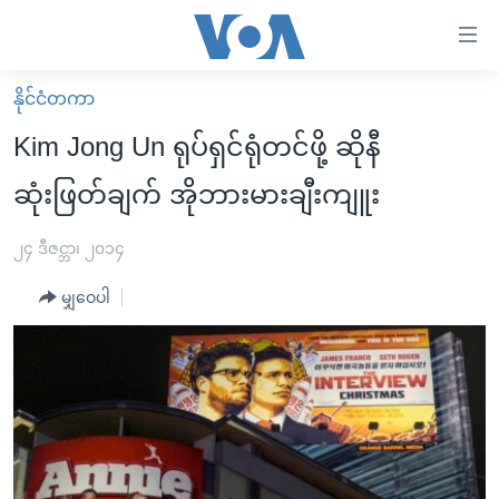
သုံး
ရ
လွယ်ကူ
နိုင်ငံတကာ
မူလစာမျက်နှာ
စေ
Kim Jong Un ရုပ်ရှင်ရုံတင်ဖို့ ဆိုနီ
မြန်မာ
သည့်
ဆုံးဖြတ်ချက် အိုဘားမားချီးကျူး
ကမ္ဘာ့သတင်းများ
Link
ဗွီဒီယို
နိုင်ငံတကာ
၂၄ ဒီဇင္ဘာ၊ ၂၀၁၄
များ
သတင်းလွတ်လပ်ခွင့်
အမေရိကန်
ပင်မ
မျှဝေပါ
ရပ်ဝန်းတခု လမ်းတခု အလွန်
တရုတ်
အကြောင်းအရာ
သို့
အင်္ဂလိပ်စာလေ့လာမယ်
အစ္စရေး-ပါလက်စတိုင်း
ကျော်
အပတ်စဉ်ကဏ္ဍများ
အမေရိကန်သုံးအီဒီယံ
ကြည့်
ရေဒီယိုနှင့်ရုပ်သံ အချက်အလက်များ
မကြေးမုံရဲ့ အင်္ဂလိပ်စာ
ရေဒီယို
ရန်
ပင်မ
ရေဒီယို/တီဗွီအစီအစဉ်
ရုပ်ရှင်ထဲက အင်္ဂလိပ်စာ
တီဗွီ