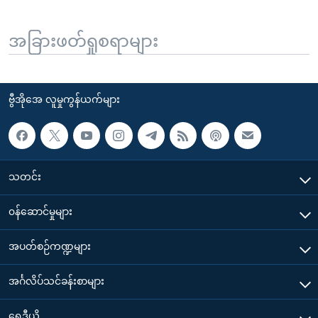
အခြားဖတ်ရှုစရာများ
ဗွီအိုအေ လူမှုကွန်ယက်များ
သတင်း
၀န်ဆောင်မှုများ
အပတ်စဉ်ကဏ္ဍများ
အင်္ဂလိပ်သင်ခန်းစာများ
ရေဒီယို