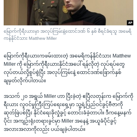
အ
သုတပဒေသာ အင်္ဂလိပ်စာ
ညွန်း
Learning English
စာမျက်နှာ
သို့
ဗွီအိုအေ လူမှုကွန်ယက်များ
မြောက်ကိုရီးယားမှာ အလုပ်ကြမ်းနဲ့ထောင်ဒဏ် ၆ နှစ် စီရင်ခံရသူ အမေရိ
ကျော်
ကန်နိုင်ငံသား Matthew Miller
ကြည့်
ရန်
မြောက်ကိုရီးယားကဖမ်းထားတဲ့ အမေရိကန်နိုင်ငံသား Matthew
ဘာသာစကားများ
ရှာဖွေ
Miller ကို မြောက်ကိုရီးယားနိုင်ငံအပေါ် ရန်လိုတဲ့ လုပ်ရပ်တွေ
ရန်
လုပ်တယ်လို့စွပ်စွဲပြီး အလုပ်ကြမ်းနဲ့ ထောင်ဒဏ်ခြောက်နှစ်
နေရာ
ချမှတ်လိုက်ပါတယ်။
သို့
ကျော်
အသက် ၂၀ အရွယ် Miller ဟာ ပြီးခဲ့တဲ့ ဧပြီလတုန်းက မြောက်ကို
ရန်
ရီးယား လူဝင်မှုကြီးကြပ်ရေးရှေ့မှာ သူ့ရဲ့ပြည်ဝင်ခွင့်ဗီဇာကို
ဆုတ်ဖြဲပစ်ပြီး နိုင်ငံရေးခိုလှုံခွင့် တောင်းခံခဲ့တာပါ။ ဒီကနေ့မနက်
ပိုင်း အကျဉ်းရုံးတရားခွင်မှာ Miller အနေနဲ့ အယူခံပိုင်ခွင့်
အလားအလာကိုလည်း ပယ်ချခဲ့ပါတယ်။