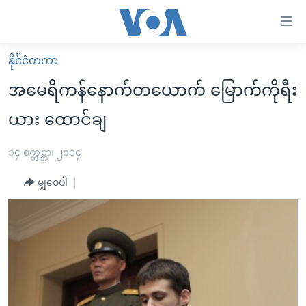
သုံး
ရ
လွယ်ကူ
နိုင်ငံတကာ
မူလစာမျက်နှာ
စေ
အမေရိကန်နောက်တယောက် မြောက်ကိုရီး
မြန်မာ
သည့်
ယား ထောင်ချ
ကမ္ဘာ့သတင်းများ
Link
ဗွီဒီယို
နိုင်ငံတကာ
၁၄ စက္တင္ဘာ၊ ၂၀၁၄
များ
သတင်းလွတ်လပ်ခွင့်
အမေရိကန်
ပင်မ
မျှဝေပါ
ရပ်ဝန်းတခု လမ်းတခု အလွန်
တရုတ်
အကြောင်းအရာ
သို့
အင်္ဂလိပ်စာလေ့လာမယ်
အစ္စရေး-ပါလက်စတိုင်း
ကျော်
အပတ်စဉ်ကဏ္ဍများ
အမေရိကန်သုံးအီဒီယံ
ကြည့်
ရေဒီယိုနှင့်ရုပ်သံ အချက်အလက်များ
မကြေးမုံရဲ့ အင်္ဂလိပ်စာ
ရေဒီယို
ရန်
ပင်မ
ရေဒီယို/တီဗွီအစီအစဉ်
ရုပ်ရှင်ထဲက အင်္ဂလိပ်စာ
တီဗွီ