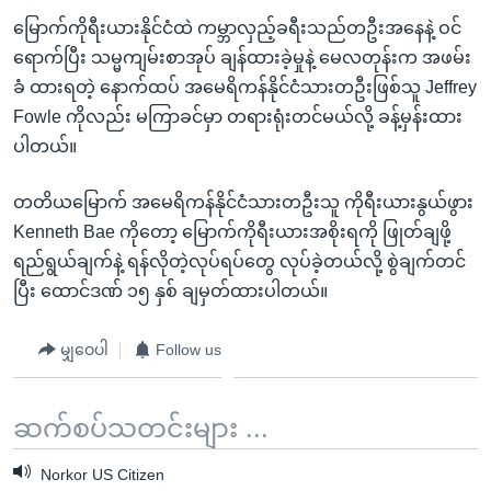
မြောက်ကိုရီးယားနိုင်ငံထဲ ကမ္ဘာလှည့်ခရီးသည်တဦးအနေနဲ့ ဝင်
ရောက်ပြီး သမ္မကျမ်းစာအုပ် ချန်ထားခဲ့မှုနဲ့ မေလတုန်းက အဖမ်း
ခံ ထားရတဲ့ နောက်ထပ် အမေရိကန်နိုင်ငံသားတဦးဖြစ်သူ Jeffrey
Fowle ကိုလည်း မကြာခင်မှာ တရားရုံးတင်မယ်လို့ ခန့်မှန်းထား
ပါတယ်။
တတိယမြောက် အမေရိကန်နိုင်ငံသားတဦးသူ ကိုရီးယားနွယ်ဖွား
Kenneth Bae ကိုတော့ မြောက်ကိုရီးယားအစိုးရကို ဖြုတ်ချဖို့
ရည်ရွယ်ချက်နဲ့ ရန်လိုတဲ့လုပ်ရပ်တွေ လုပ်ခဲ့တယ်လို့ စွဲချက်တင်
ပြီး ထောင်ဒဏ် ၁၅ နှစ် ချမှတ်ထားပါတယ်။
မျှဝေပါ
Follow us
ဆက်စပ်သတင်းများ ...
Norkor US Citizen