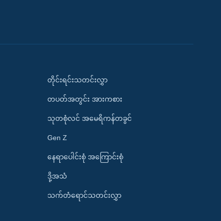
တိုင်းရင်းသတင်းလွှာ
တပတ်အတွင်း အားကစား
သုတစုံလင် အမေရိကန်တခွင်
Gen Z
နေရာပေါင်းစုံ အကြောင်းစုံ
ဒို့အသံ
သက်တံရောင်သတင်းလွှာ