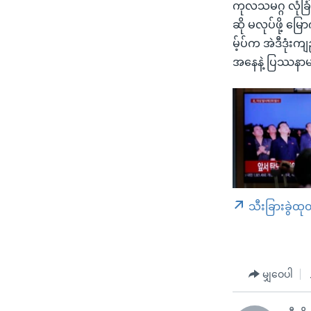
ကုလသမဂ္ဂ လုံခြု
ဆို မလုပ်ဖို့ 
မ့်ပ်က အဲဒီဒုံ
အနေနဲ့ ပြဿနာမရ
သီးခြားခွဲထု
မျှဝေပါ