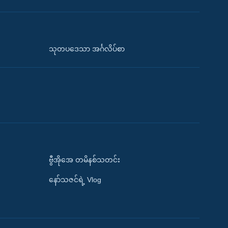
သုတပဒေသာ အင်္ဂလိပ်စာ
ဗွီအိုအေ တမိနစ်သတင်း
နော်သဇင်ရဲ့ Vlog