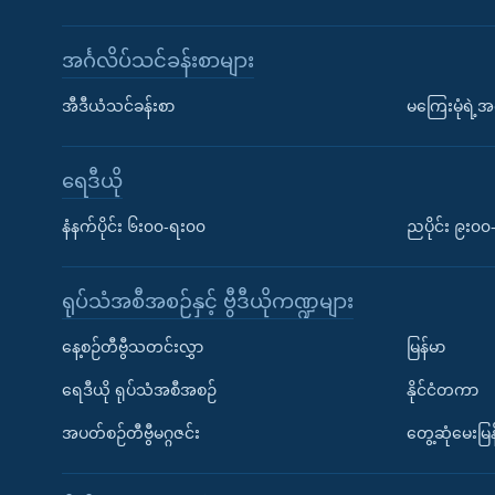
အင်္ဂလိပ်သင်ခန်းစာများ
အီဒီယံသင်ခန်းစာ
မကြေးမုံရဲ့အင
ရေဒီယို
နံနက်ပိုင်း ၆း၀၀-ရး၀၀
ညပိုင်း ၉း၀
ရုပ်သံအစီအစဉ်နှင့် ဗွီဒီယိုကဏ္ဍများ
နေ့စဉ်တီဗွီသတင်းလွှာ
မြန်မာ
ရေဒီယို ရုပ်သံအစီအစဉ်
နိုင်ငံတကာ
အပတ်စဉ်တီဗွီမဂ္ဂဇင်း
တွေ့ဆုံမေးမြန