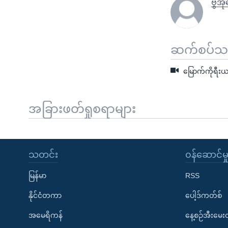
ဗွီအ
ဆက်စပ်သတင
မြောက်ကိုရီးယ
အခြားဖတ်ရှုစရာများ
သတင်း
၀န်ဆောင်မှ
မြန်မာ
RSS
နိုင်ငံတကာ
ပေါ့ဒ်ကတ်စ်
အမေရိကန်
နေ့စဉ်အီးမေ