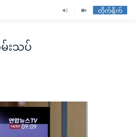
တိုက်ရိုက်
စမ်းသပ်