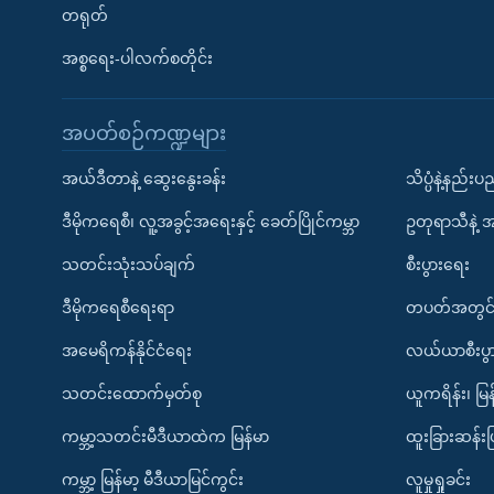
တရုတ်
အစ္စရေး-ပါလက်စတိုင်း
အပတ်စဉ်ကဏ္ဍများ
အယ်ဒီတာနဲ့ ဆွေးနွေးခန်း
သိပ္ပံနဲ့နည်း
ဒီမိုကရေစီ၊ လူ့အခွင့်အရေးနှင့် ခေတ်ပြိုင်ကမ္ဘာ
ဥတုရာသီနဲ့ 
သတင်းသုံးသပ်ချက်
စီးပွားရေး
ဒီမိုကရေစီရေးရာ
တပတ်အတွင်
အမေရိကန်နိုင်ငံရေး
လယ်ယာစီးပွ
သတင်းထောက်မှတ်စု
ယူကရိန်း၊ မြန
ကမ္ဘာ့သတင်းမီဒီယာထဲက မြန်မာ
ထူးခြားဆန်း
ကမ္ဘာ့ မြန်မာ့ မီဒီယာမြင်ကွင်း
လူမှုရှုခင်း