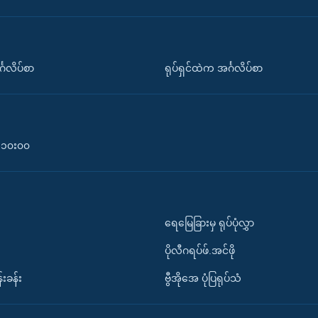
်္ဂလိပ်စာ
ရုပ်ရှင်ထဲက အင်္ဂလိပ်စာ
၀-၁၀း၀၀
ရေမြေခြားမှ ရုပ်ပုံလွှာ
ပိုလီဂရပ်ဖ်.အင်ဖို
်းခန်း
ဗွီအိုအေ ပုံပြရုပ်သံ