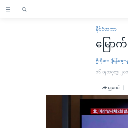
သုံး
ရ
ရှာဖွေ
လွယ်ကူ
မူလစာမျက်နှာ
နိုင်ငံတကာ
ရ
စေ
မြန်မာ
လာ
မြောက်
သည့်
ဒ်
ကမ္ဘာ့သတင်းများ
Link
ဗွီဒီယို
နိုင်ငံတကာ
ဗွီအိုအေ (မြန်မာဌာ
များ
သတင်းလွတ်လပ်ခွင့်
အမေရိကန်
၁၆ ၾသဂုတ္၊ ၂၀
ပင်မ
ရပ်ဝန်းတခု လမ်းတခု အလွန်
တရုတ်
အကြောင်းအရာ
အင်္ဂလိပ်စာလေ့လာမယ်
မျှဝေပါ
အစ္စရေး-ပါလက်စတိုင်း
သို့
အပတ်စဉ်ကဏ္ဍများ
အမေရိကန်သုံးအီဒီယံ
ကျော်
ကြည့်
ရေဒီယိုနှင့်ရုပ်သံ အချက်အလက်များ
မကြေးမုံရဲ့ အင်္ဂလိပ်စာ
ရေဒီယို
ရန်
ရေဒီယို/တီဗွီအစီအစဉ်
ရုပ်ရှင်ထဲက အင်္ဂလိပ်စာ
တီဗွီ
ပင်မ