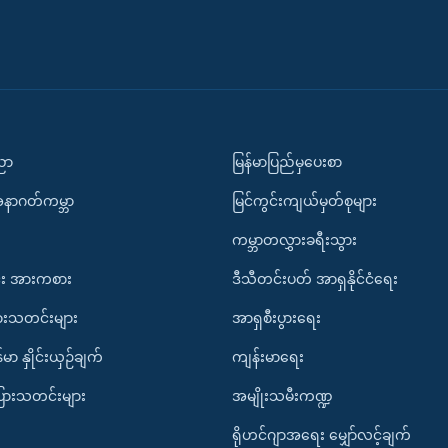
ပညာ
မြန်မာပြည်မှပေးစာ
အနာဂတ်ကမ္ဘာ
မြင်ကွင်းကျယ်မှတ်စုများ
ကမ္ဘာတလွှားခရီးသွား
း အားကစား
ဒီသီတင်းပတ် အာရှနိုင်ငံရေး
ားသတင်းများ
အာရှစီးပွားရေး
်မာ နှိုင်းယှဉ်ချက်
ကျန်းမာရေး
ပြားသတင်းများ
အမျိုးသမီးကဏ္ဍ
ရိုဟင်ဂျာအရေး မျှော်လင့်ချက်