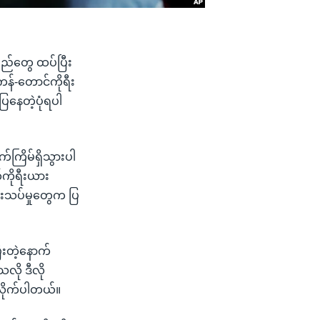
ျည်တွေ ထပ်ပြီး
်-တောင်ကိုရီး
ြနေတဲ့ပုံရပါ
်ကြိမ်ရှိသွားပါ
်ကိုရီးယား
်းသပ်မှုတွေက ပြ
ီးတဲ့နောက်
လို ဒီလို
းလိုက်ပါတယ်။