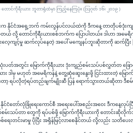
ု တောင်ကိုရီးယား ဘူတာရုံထဲမှာ ကြည့်နေကြပုံ။ (သြဂုတ် ၁၆၊ ၂၀၁၉ )
းက နိုင်ငံအရှေ့ဘက် ကမ်းလွန်ပင်လယ်ထဲကို ဒီကနေ့ တာတိုပစ်ဒုံးက
ပ်တယ် လို့ တောင်ကိုရီးယားစစ်ဘက်က ပြောပါတယ်။ ဒါဟာ အမေရိကန
းလေ့ကျင့်မှု ဆက်လုပ်နေတဲ့ အပေါ် မကျေနပ်ဘူးဆိုတာကို ဆက်ပြီး ပ
်းသုံးပတ်အတွင်း မြောက်ကိုရီးယား ဒုံးကျည်စမ်းသပ်ပစ်လွှတ်တ ခြောက
ယား ဒါမှ မဟုတ် အမေရိကန်နဲ့ တွေ့ဆုံဆွေးနွေးဖို့ ငြင်းထားတဲ့ မြောက
းတော့ ရပ်လိုတဲ့ရပ်တည်ချက်မျိုးဆီ ပြန် ရောက်သွားတယ်ဆိုတာ ဒီစမ
နိုင်ငံတော်လုံခြုံရေးကောင်စီ အရေးပေါ်အစည်းအဝေး ဒီကနေ့လုပ်ပြ
တ်စမ်းသပ်တာ တွေကို ရပ်ပစ်ဖို့ မြောက်ကိုရီးယားကို တောင်းဆိုလိုက်သ
စစ်ရေးတင်းမာမှု ပိုပြီး အရှိန်မြင့်လာစေနိုင်တယ် လို့လည်း သတိပေ