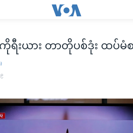
ကိုရီးယား တာတိုပစ်ဒုံး ထပ်မံ
န)
၁၉