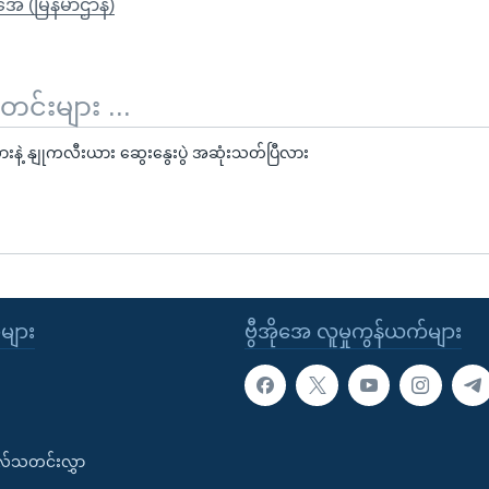
ိုအေ (မြန်မာဌာန)
်းများ ...
ားနဲ့ နျုကလီးယား ဆွေးနွေးပွဲ အဆုံးသတ်ပြီလား
ုများ
ဗွီအိုအေ လူမှုကွန်ယက်များ
းလ်သတင်းလွှာ