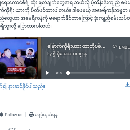
ံရေးကောင်စီရဲ့ ဆုံးဖြတ်ချက်တွေအရ ဘယ်လို ပဲ့ထိန်းဒုံးကျည် စမ်
မြောက်ကိုရီး ယားကို ပိတ်ပင်ထားပါတယ်။ ဒါပေမယ့် အမေရိကန်သမ္မတ
းကျည်တွေဟာ အမေရိကန်ကို မရောက်နိုင်တာကြောင့် ဒုံးကျည်စမ်းသပ်
ှိဘူးလို့ ပြောထားပါတယ်။
မြောက်ကိုရီးယား တာတိုပစ်ဒုံး ထပ်မံစမ်းသပ်
EMBE
by
ဗွီအိုအေသတင်းဌာန
No media source currently available
0:00
တ်၍ နားဆင်နိုင်ပါသည်။
EMBED
Follow us
ပရင့်ထုတ်ရန်