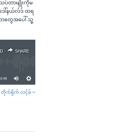
းသပ်တာမျိုးကိုမ
 ဒေါ်နယ်လ်ဒ် ထရ
တာတွေအပေါ် သူ့
D
SHARE
0:49
တိုက်ရိုက် လင့်ခ်
SHARE