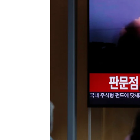
သုတပဒေသာ အင်္ဂလိပ်စာ
အ
ညွန်း
စာမျက်နှာ
သို့
ကျော်
ကြည့်
ရန်
ရှာဖွေ
ရန်
နေရာ
သို့
ကျော်
ရန်