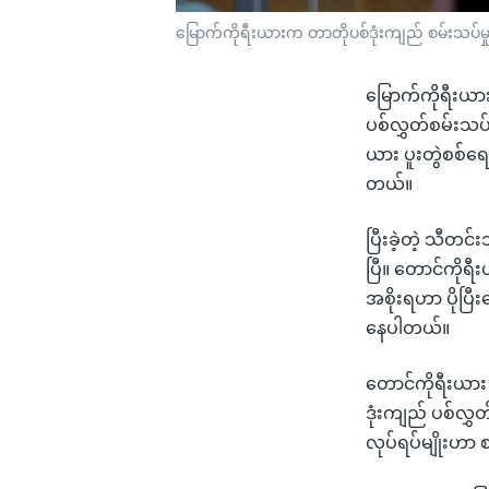
မြောက်ကိုရီးယားက တာတိုပစ်ဒုံးကျည် စမ်းသပ်မှ
မြောက်ကိုရီးယာ
ပစ်လွှတ်စမ်းသ
ယား ပူးတွဲစစ်ရေ
တယ်။
ပြီးခဲ့တဲ့ သီတင
ပြီ။ တောင်ကိုရီး
အစိုးရဟာ ပိုပြီ
နေပါတယ်။
တောင်ကိုရီးယား 
ဒုံးကျည် ပစ်လွှ
လုပ်ရပ်မျိုးဟာ 