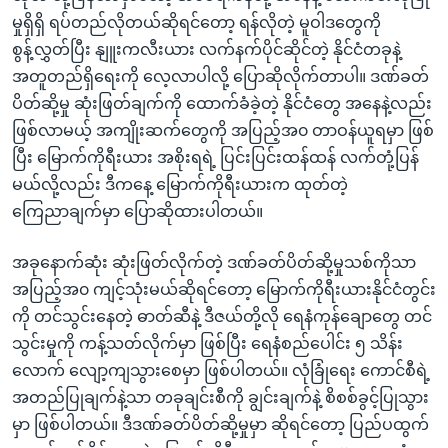
မှုရှိရှိ ရပ်တည်လိုတယ်ဆိုရင်တော့ ရန်လိုတဲ့ မူဝါဒတွေကို
စွန့်လွှတ်ပြီး နျူးကလီးယား လက်နက်ပိုင်ဆိုင်တဲ့ နိုင်ငံတခုနဲ့
အတူတည်ရှိရေးကို လေ့လာပါလို့ ပြောဆိုလိုက်တာပါ။ ဒဏ်ခတ်
ပိတ်ဆို့မှု ဆုံးဖြတ်ချက်ကို ထောက်ခံခဲ့တဲ့ နိုင်ငံတွေ အနေနဲ့လည်း
ဖြစ်လာမယ့် အကျိုးဆက်တွေကို အပြည့်အ၀ တာဝန်ယူရမှာ ဖြစ်
ပြီး မြောက်ကိုရီးယား အစိုးရရဲ့ ပြင်းပြင်းထန်ထန် လက်တုံ့ပြန်
မယ်လို့လည်း ဒီကနေ့ မြောက်ကိုရီးယားက ထုတ်တဲ့
ကြေညာချက်မှာ ပြောဆိုထားပါတယ်။
အခုနောက်ဆုံး ဆုံးဖြတ်လိုက်တဲ့ ဒဏ်ခတ်ပိတ်ဆို့မှုသစ်ကိုသာ
အပြည့်အ၀ ကျင့်သုံးမယ်ဆိုရင်တော့ မြောက်ကိုရီးယားနိုင်ငံတွင်း
ကို တင်သွင်းနေတဲ့ ဓာတ်ဆီနဲ့ ဒီဇယ်တို့လို ရေနံကုန်ချောတွေ တင်
သွင်းမှုကို ကန့်သတ်လိုက်မှာ ဖြစ်ပြီး ရေနံစည်ပေါင်း ၅ သိန်း
လောက် လျော့ကျသွားစေမှာ ဖြစ်ပါတယ်။ လုံခြုံရေး ကောင်စီရဲ့
အတည်ပြုချက်နဲ့သာ တခုချင်းစီကို ချွင်းချက်နဲ့ စိစစ်ခွင့်ပြုသွား
မှာ ဖြစ်ပါတယ်။ ဒီဒဏ်ခတ်ပိတ်ဆို့မှုမှာ ဆိုရင်တော့ ပြည်ပထွက်