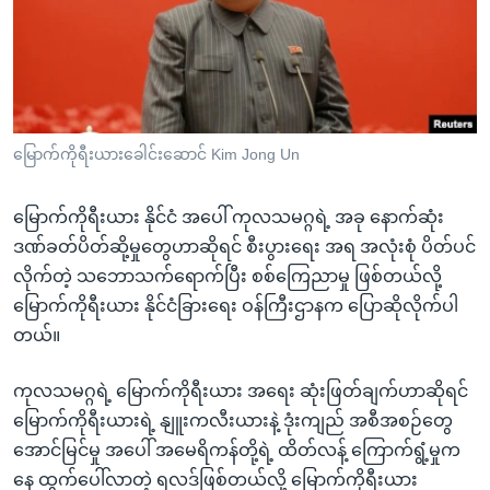
အ
သုတပဒေသာ အင်္ဂလိပ်စာ
ညွန်း
Learning English
စာမျက်နှာ
သို့
ဗွီအိုအေ လူမှုကွန်ယက်များ
ကျော်
ကြည့်
မြောက်ကိုရီးယားခေါင်းဆောင် Kim Jong Un
ရန်
ဘာသာစကားများ
ရှာဖွေ
မြောက်ကိုရီးယား နိုင်ငံ အပေါ် ကုလသမဂ္ဂရဲ့ အခု နောက်ဆုံး
ရန်
ဒဏ်ခတ်ပိတ်ဆို့မှုတွေဟာဆိုရင် စီးပွားရေး အရ အလုံးစုံ ပိတ်ပင်
နေရာ
လိုက်တဲ့ သဘောသက်ရောက်ပြီး စစ်ကြေညာမှု ဖြစ်တယ်လို့
သို့
မြောက်ကိုရီးယား နိုင်ငံခြားရေး ဝန်ကြီးဌာနက ပြောဆိုလိုက်ပါ
ကျော်
တယ်။
ရန်
ကုလသမဂ္ဂရဲ့ မြောက်ကိုရီးယား အရေး ဆုံးဖြတ်ချက်ဟာဆိုရင်
မြောက်ကိုရီးယားရဲ့ နျူးကလီးယားနဲ့ ဒုံးကျည် အစီအစဉ်တွေ
အောင်မြင်မှု အပေါ် အမေရိကန်တို့ရဲ့ ထိတ်လန့် ကြောက်ရွံ့မှုက
နေ ထွက်ပေါ်လာတဲ့ ရလဒ်ဖြစ်တယ်လို့ မြောက်ကိုရီးယား