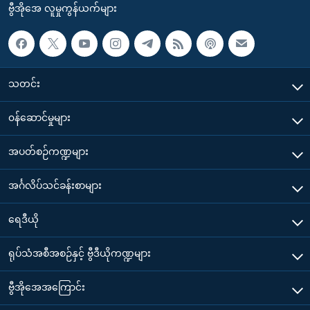
ဗွီအိုအေ လူမှုကွန်ယက်များ
သတင်း
၀န်ဆောင်မှုများ
အပတ်စဉ်ကဏ္ဍများ
အင်္ဂလိပ်သင်ခန်းစာများ
ရေဒီယို
ရုပ်သံအစီအစဉ်နှင့် ဗွီဒီယိုကဏ္ဍများ
ဗွီအိုအေအကြောင်း