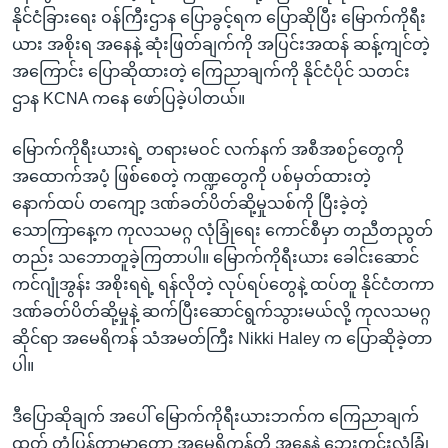
နိုင်ငံခြားရေး ဝန်ကြီးဌာန ပြောခွင့်ရက ပြောဆိုပြီး မြောက်ကိုရီး
ယား အစိုးရ အနေနဲ့ ဆုံးဖြတ်ချက်ကို အပြင်းအထန် ဆန့်ကျင်တဲ့
အကြောင်း ပြောဆိုထားတဲ့ ကြေညာချက်ကို နိုင်ငံပိုင် သတင်း
ဌာန KCNA ကနေ ဖော်ပြခဲ့ပါတယ်။
မြောက်ကိုရီးယားရဲ့ တရားမဝင် လက်နက် အစီအစဉ်တွေကို
အထောက်အပံ့ ဖြစ်စေတဲ့ ကဏ္ဍတွေကို ပစ်မှတ်ထားတဲ့
နောက်ထပ် တကျော့ ဒဏ်ခတ်ပိတ်ဆို့မှုသစ်ကို ပြီးခဲ့တဲ့
သောကြာနေ့က ကုလသမဂ္ဂ လုံခြုံရေး ကောင်စီမှာ တညီတညွတ်
တည်း သဘောတူခဲ့ကြတာပါ။ မြောက်ကိုရီးယား ခေါင်းဆောင်
ကင်ဂျုံအွန်း အစိုးရရဲ့ ရန်လိုတဲ့ လုပ်ရပ်တွေနဲ့ ထပ်တူ နိုင်ငံတကာ
ဒဏ်ခတ်ပိတ်ဆို့မှုနဲ့ ဆက်ပြီးဆောင်ရွက်သွားမယ်လို့ ကုလသမဂ္ဂ
ဆိုင်ရာ အမေရိကန် သံအမတ်ကြီး Nikki Haley က ပြောဆိုခဲ့တာ
ပါ။
ဒီပြောဆိုချက် အပေါ် မြောက်ကိုရီးယားဘက်က ကြေညာချက်
ထုတ် တုံ့ပြန်တာမှာတော့ အမေရိကန်တို့ အနေနဲ့ ဘေးကင်းလုံခြုံ