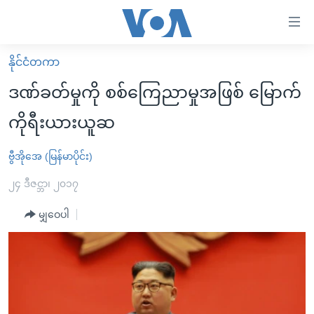
သုံး
ရ
လွယ်ကူ
နိုင်ငံတကာ
မူလစာမျက်နှာ
စေ
ဒဏ်ခတ်မှုကို စစ်ကြေညာမှုအဖြစ် မြောက်
မြန်မာ
သည့်
ကိုရီးယားယူဆ
ကမ္ဘာ့သတင်းများ
Link
ဗွီဒီယို
နိုင်ငံတကာ
ဗွီအိုအေ (မြန်မာပိုင်း)
များ
သတင်းလွတ်လပ်ခွင့်
အမေရိကန်
၂၄ ဒီဇင္ဘာ၊ ၂၀၁၇
ပင်မ
ရပ်ဝန်းတခု လမ်းတခု အလွန်
တရုတ်
အကြောင်းအရာ
မျှဝေပါ
သို့
အင်္ဂလိပ်စာလေ့လာမယ်
အစ္စရေး-ပါလက်စတိုင်း
ကျော်
အပတ်စဉ်ကဏ္ဍများ
အမေရိကန်သုံးအီဒီယံ
ကြည့်
ရေဒီယိုနှင့်ရုပ်သံ အချက်အလက်များ
မကြေးမုံရဲ့ အင်္ဂလိပ်စာ
ရေဒီယို
ရန်
ပင်မ
ရေဒီယို/တီဗွီအစီအစဉ်
ရုပ်ရှင်ထဲက အင်္ဂလိပ်စာ
တီဗွီ