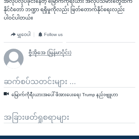
အလုပ်လုပ်ခိုင်းနေတဲ့ မြောက်ကိုရီးယား အလုပ်သမားတွေထံက
နိုင်ငံတော် ဘဏ္ဍာ ရရှိမှုကိုလည်း ဖြတ်တောက်နိုင်ရေးလည်း
ပါဝင်ပါတယ်။
မျှဝေပါ
Follow us
ဗွီအိုအေ (မြန်မာပိုင်း)
ဆက်စပ်သတင်းများ ...
မြောက်ကိုရီးယားအပေါ် ဖိအားပေးရေး Trump နည်းဗျူဟာ
အခြားဖတ်ရှုစရာများ