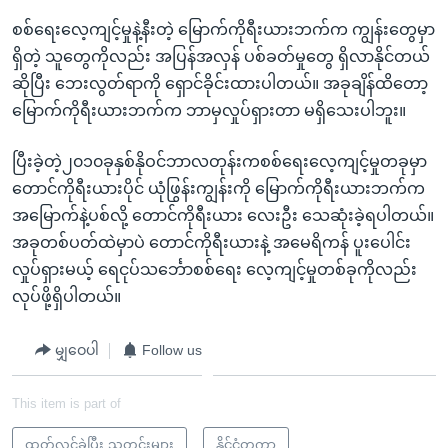
စစ်ရေးလေ့ကျင့်မှုနဲ့နီးတဲ့ မြောက်ကိုရီးယားဘက်က ကျွန်းတွေမှာ
ရှိတဲ့ သူတွေကိုလည်း အပြန်အလှန် ပစ်ခတ်မှုတွေ ရှိလာနိုင်တယ်
ဆိုပြီး ဘေးလွတ်ရာကို ရှောင်ခိုင်းထားပါတယ်။ အခုချိန်ထိတော့
မြောက်ကိုရီးယားဘက်က ဘာမှလှုပ်ရှားတာ မရှိသေးပါဘူး။
ပြီးခဲ့တဲ့၂၀၁၀ခုနှစ်နိုဝင်ဘာလတုန်းကစစ်ရေးလေ့ကျင့်မှုတခုမှာ
တောင်ကိုရီးယားပိုင် ယုံဖြွန်းကျွန်းကို မြောက်ကိုရီးယားဘက်က
အမြောက်နဲ့ပစ်လို့ တောင်ကိုရီးယား လေးဦး သေဆုံးခဲ့ရပါတယ်။
အခုတစ်ပတ်ထဲမှာပဲ တောင်ကိုရီးယားနဲ့ အမေရိကန် ပူးပေါင်း
လှုပ်ရှားမယ့် ရေငုပ်သင်္ဘောစစ်ရေး လေ့ကျင့်မှုတစ်ခုကိုလည်း
လုပ်ဖို့ရှိပါတယ်။
မျှဝေပါ
Follow us
This item is part of
ထုတ်လွှင့်ခဲ့ပြီး သတင်းများ
နိုင်ငံတကာ