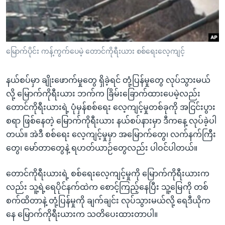
အ
သုတပဒေသာ အင်္ဂလိပ်စာ
ညွန်း
Learning English
စာမျက်နှာ
သို့
ဗွီအိုအေ လူမှုကွန်ယက်များ
မြောက်ပိုင်း ကန့်ကွက်ပေမဲ့ တောင်ကိုရီးယား စစ်ရေးလေ့ကျင့်
ကျော်
ကြည့်
နယ်စပ်မှာ ချိုးဖောက်မှုတွေ ရှိခဲ့ရင် တုံ့ပြန်မှုတွေ လုပ်သွားမယ်
ရန်
ဘာသာစကားများ
လို့ မြောက်ကိုရီးယား ဘက်က ခြိမ်းခြောက်ထားပေမဲ့လည်း
ရှာဖွေ
တောင်ကိုရီးယားရဲ့ ပုံမှန်စစ်ရေး လေ့ကျင့်မှုတစ်ခုကို အငြင်းပွား
ရန်
စရာ ဖြစ်နေတဲ့ မြောက်ကိုရီးယား နယ်စပ်နားမှာ ဒီကနေ့ လုပ်ခဲ့ပါ
နေရာ
တယ်။ အဲဒီ စစ်ရေး လေ့ကျင့်မှုမှာ အမြောက်တွေ၊ လက်နက်ကြီး
သို့
တွေ၊ မော်တာတွေနဲ့ ရဟတ်ယာဉ်တွေလည်း ပါဝင်ပါတယ်။
ကျော်
ရန်
တောင်ကိုရီးယားရဲ့ စစ်ရေးလေ့ကျင့်မှုကို မြောက်ကိုရီးယားက
လည်း သူ့ရဲ့ရေပိုင်နက်ထဲက စောင့်ကြည့်နေပြီး သူ့မြေကို တစ်
စက်ထိတာနဲ့ တုံ့ပြန်မှုကို ချက်ချင်း လုပ်သွားမယ်လို့ ရေဒီယိုက
နေ မြောက်ကိုရီးယားက သတိပေးထားတာပါ။