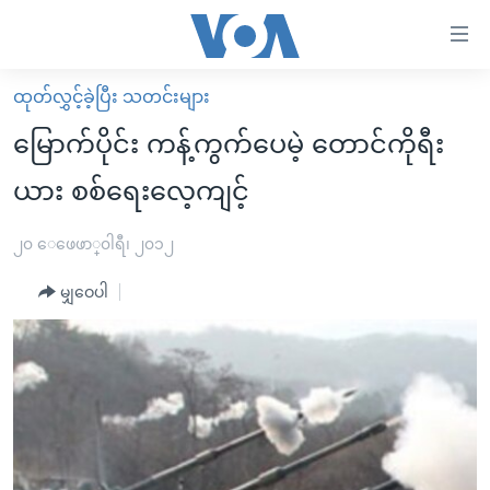
သုံး
ရ
လွယ်ကူ
ထုတ်လွှင့်ခဲ့ပြီး သတင်းများ
မူလစာမျက်နှာ
စေ
မြောက်ပိုင်း ကန့်ကွက်ပေမဲ့ တောင်ကိုရီး
မြန်မာ
သည့်
ယား စစ်ရေးလေ့ကျင့်
ကမ္ဘာ့သတင်းများ
Link
ဗွီဒီယို
နိုင်ငံတကာ
၂၀ ေဖေဖာ္၀ါရီ၊ ၂၀၁၂
များ
သတင်းလွတ်လပ်ခွင့်
အမေရိကန်
ပင်မ
မျှဝေပါ
ရပ်ဝန်းတခု လမ်းတခု အလွန်
တရုတ်
အကြောင်းအရာ
သို့
အင်္ဂလိပ်စာလေ့လာမယ်
အစ္စရေး-ပါလက်စတိုင်း
ကျော်
အပတ်စဉ်ကဏ္ဍများ
အမေရိကန်သုံးအီဒီယံ
ကြည့်
ရေဒီယိုနှင့်ရုပ်သံ အချက်အလက်များ
မကြေးမုံရဲ့ အင်္ဂလိပ်စာ
ရေဒီယို
ရန်
ပင်မ
ရေဒီယို/တီဗွီအစီအစဉ်
ရုပ်ရှင်ထဲက အင်္ဂလိပ်စာ
တီဗွီ