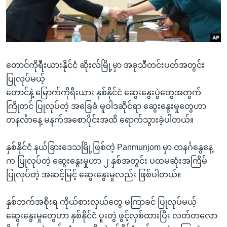
အ
သုတပဒေသာ အင်္ဂလိပ်စာ
ညွန်း
Learning English
စာမျက်နှာ
သို့
ဗွီအိုအေ လူမှုကွန်ယက်များ
ကျော်
တောင်ကိုရီးယားနိုင်ငံ ဆိုးလ်မြို့မှာ အခုသီတင်းပတ်အတွင်း
ကြည့်
ပြုလုပ်မယ့်
ရန်
တောင်နဲ့ မြောက်ကိုရီးယား နှစ်နိုင်ငံ ဆွေးနွေးပွဲတွေအတွက်
ဘာသာစကားများ
ရှာဖွေ
ကြိုတင် ပြုလုပ်တဲ့ အခြေခံ မူဝါဒဆိုင်ရာ ဆွေးနွေးမှုတွေဟာ
ရန်
တနင်္လာနေ့ မနက်အစောပိုင်းအထိ ရောက်သွားခဲ့ပါတယ်။
နေရာ
သို့
နှစ်နိုင်ငံ နယ်ခြားဒေသမြို့ဖြစ်တဲ့ Panmunjom မှာ တနင်္ဂနွေနေ့
ကျော်
က ပြုလုပ်တဲ့ ဆွေးနွေးမှုဟာ ၂ နှစ်အတွင်း ပထမဆုံးအကြိမ်
ရန်
ပြုလုပ်တဲ့ အဆင့်မြင့် ဆွေးနွေးမှုလည်း ဖြစ်ပါတယ်။
နှစ်ဘက်အစိုးရ ကိုယ်စားလှယ်တွေ မကြာခင် ပြုလုပ်မယ့်
ဆွေးနွေးမှုတွေဟာ နှစ်နိုင်ငံ ပူးတွဲ ဖွင့်လှစ်ထားပြီး လတ်တလော