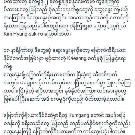
ပိတ်ထားတဲ့ စက်မှုဇုံ ၂ ခုကိစ္စနဲ့ နှစ်နိုင်ငံဖက်မှာ ကွဲနေကြတဲ့
မိသားစုတွေ ပြန်လည် စုံစည်းရေးကိစ္စတွေကို ဆွေးနွေးကြမယ့်
အကြောင်း ဒီဆွေးနွေးပွဲအတွင်း သဘောတူခဲ့တယ်လို့ တောင်ကို
ရီးယား ပြန်လည်ပေါင်းစည်းရေး ဝန်ကြီးဌနာ ပြောခွင့်ရပုဂ္ဂိုလ်
Kim Hyung-suk က ပြောပါတယ်။
၁၈ နာရီကြာတဲ့ ဒီတွေ့ဆုံ ဆွေးနွေးမှုကိုတော့ မြောက်ကိုရီးယား
နိုင်ငံဘက်အခြမ်းမှာ ဖွင့်ထားတဲ့ Kaesong စက်မှုဇုံ ပြန်ဖွင့်ရေး
ကိစ္စ
ဆွေးနွေးဖို့ မြောက်ကိုရီးယားဖက်က ပြီးခဲ့တဲ့ သီတင်းပတ်
အတွင်း မမျှော်လင့်ပဲ ကမ်းလှမ်းလာပြီးတဲ့နောက်မှာ ပြုလုပ်ခဲ့ကြ
တာပါ။ ပြီးခဲ့တဲ့ ဧပြီလအတွင်း နှစ်နိုင်ငံအကြား တင်းမားမှုတွေ
ဖြစ်ပေါ်ပြီးနောက် အဲဒီ စက်မှုဇုံကိုလည်း ပိတ်ထားခဲ့ရတာပါ။
မြောက်ကိုရီးယားနိုင်ငံထဲမှာရှိတဲ့ Kumgang တောင် အပန်းဖြေ
စခန်းကို ခရီးသည်တွေ ပြန်လည် လည်ပတ်နိုင်ရေးကိစ္စကိုလည်း
ဆွေးနွေးကြဖို့ မြောက်ကိုရီးယားဖက်က ကမ်းလှမ်းခဲ့ပါတယ်။