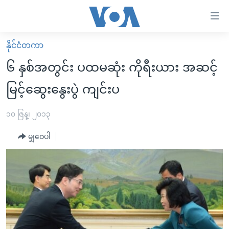
သုံး
ရ
လွယ်ကူ
နိုင်ငံတကာ
မူလစာမျက်နှာ
စေ
၆ နှစ်အတွင်း ပထမဆုံး ကိုရီးယား အဆင့်
မြန်မာ
သည့်
မြင့်ဆွေးနွေးပွဲ ကျင်းပ
ကမ္ဘာ့သတင်းများ
Link
ဗွီဒီယို
နိုင်ငံတကာ
၁၀ ဇြန္၊ ၂၀၁၃
များ
သတင်းလွတ်လပ်ခွင့်
အမေရိကန်
ပင်မ
မျှဝေပါ
ရပ်ဝန်းတခု လမ်းတခု အလွန်
တရုတ်
အကြောင်းအရာ
သို့
အင်္ဂလိပ်စာလေ့လာမယ်
အစ္စရေး-ပါလက်စတိုင်း
ကျော်
အပတ်စဉ်ကဏ္ဍများ
အမေရိကန်သုံးအီဒီယံ
ကြည့်
ရေဒီယိုနှင့်ရုပ်သံ အချက်အလက်များ
မကြေးမုံရဲ့ အင်္ဂလိပ်စာ
ရေဒီယို
ရန်
ပင်မ
ရေဒီယို/တီဗွီအစီအစဉ်
ရုပ်ရှင်ထဲက အင်္ဂလိပ်စာ
တီဗွီ