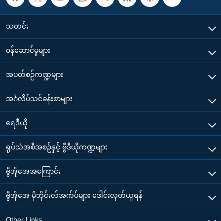
သတင်း
၀န်ဆောင်မှုများ
အပတ်စဉ်ကဏ္ဍများ
အင်္ဂလိပ်သင်ခန်းစာများ
ရေဒီယို
ရုပ်သံအစီအစဉ်နှင့် ဗွီဒီယိုကဏ္ဍများ
ဗွီအိုအေအကြောင်း
ဗွီအိုအေ မိုဘိုင်းလ်အက်ပ်များ ဒေါင်းလုတ်ယူရန်
Other Links