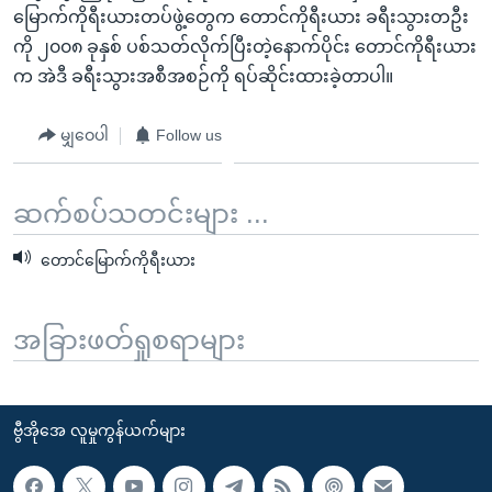
မြောက်ကိုရီးယားတပ်ဖွဲ့တွေက တောင်ကိုရီးယား ခရီးသွားတဦး
ကို ၂၀၀၈ ခုနှစ် ပစ်သတ်လိုက်ပြီးတဲ့နောက်ပိုင်း တောင်ကိုရီးယား
က အဲဒီ ခရီးသွားအစီအစဉ်ကို ရပ်ဆိုင်းထားခဲ့တာပါ။
မျှဝေပါ
Follow us
ဆက်စပ်သတင်းများ ...
တောင်မြောက်ကိုရီးယား
အခြားဖတ်ရှုစရာများ
ဗွီအိုအေ လူမှုကွန်ယက်များ