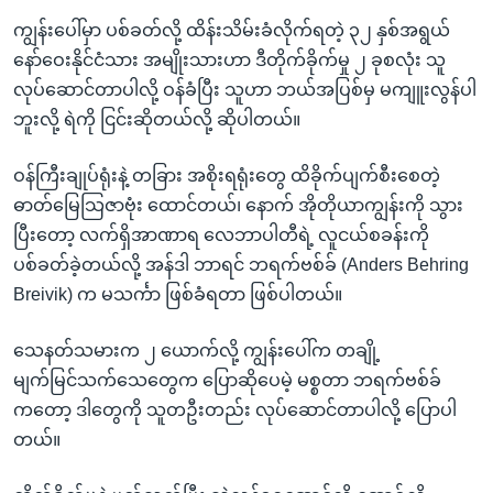
ကျွန်းပေါ်မှာ ပစ်ခတ်လို့ ထိန်းသိမ်းခံလိုက်ရတဲ့ ၃၂ နှစ်အရွယ်
နော်ဝေးနိုင်ငံသား အမျိုးသားဟာ ဒီတိုက်ခိုက်မှု ၂ ခုစလုံး သူ
လုပ်ဆောင်တာပါလို့ ဝန်ခံပြီး သူဟာ ဘယ်အပြစ်မှ မကျူးလွန်ပါ
ဘူးလို့ ရဲကို ငြင်းဆိုတယ်လို့ ဆိုပါတယ်။
ဝန်ကြီးချုပ်ရုံးနဲ့ တခြား အစိုးရရုံးတွေ ထိခိုက်ပျက်စီးစေတဲ့
ဓာတ်မြေသြဇာဗုံး ထောင်တယ်၊ နောက် အိုတိုယာကျွန်းကို သွား
ပြီးတော့ လက်ရှိအာဏာရ လေဘာပါတီရဲ့ လူငယ်စခန်းကို
ပစ်ခတ်ခဲ့တယ်လို့ အန်ဒါ ဘာရင် ဘရက်ဗစ်ခ် (Anders Behring
Breivik) က မသင်္ကာ ဖြစ်ခံရတာ ဖြစ်ပါတယ်။
သေနတ်သမားက ၂ ယောက်လို့ ကျွန်းပေါ်က တချို့
မျက်မြင်သက်သေတွေက ပြောဆိုပေမဲ့ မစ္စတာ ဘရက်ဗစ်ခ်
ကတော့ ဒါတွေကို သူတဦးတည်း လုပ်ဆောင်တာပါလို့ ပြောပါ
တယ်။