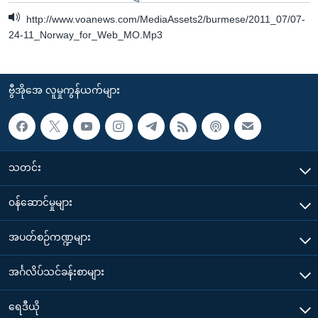
http://www.voanews.com/MediaAssets2/burmese/2011_07/07-
24-11_Norway_for_Web_MO.Mp3
ဗွီအိုအေ လူမှုကွန်ယက်များ
သတင်း
၀န်ဆောင်မှုများ
အပတ်စဉ်ကဏ္ဍများ
အင်္ဂလိပ်သင်ခန်းစာများ
ရေဒီယို