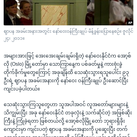
အ
သုတပဒေသာ အင်္ဂလိပ်စာ
ညွန်း
Learning English
စာမျက်နှာ
သို့
ဗွီအိုအေ လူမှုကွန်ယက်များ
ဈာပန အခမ်းအနားအတွင်း နော်ဝေး၀န်ကြီးချုပ် မိန့်ခွန်းပြောနေစဉ်။ ဇူလိုင်
ကျော်
၂၄၊ ၂၀၁၁။
ကြည့်
ရန်
အများအားဖြင့် အေးအေးချမ်းချမ်းရှိတဲ့ နော်ဝေးနိုင်ငံက အော့စ်
ဘာသာစကားများ
ရှာဖွေ
လို (Oslo) မြို့တော်မှာ သောကြာနေ့က ပစ်ခတ်မှုနဲ့ ကားဗုံးခွဲ
ရန်
တိုက်ခိုက်မှုတွေကြောင့် အခုချိန်ထိ သေဆုံးသွားရသူပေါင်း ၉၃
နေရာ
ဦးရဲ့ ဈာပန အခမ်းအနားကို နော်ဝေး ဝန်ကြီးချုပ် ဦးဆောင်ပြီး
သို့
ကျင်းပခဲ့ပါတယ်။
ကျော်
ရန်
သေဆုံးသွားကြသူတွေဟာ သူအပါအဝင် လူအတော်များများနဲ့
သိကျွမ်းပြီး အခု နော်ဝေးနိုင်ငံ တခုလုံးနဲ့ သက်ဆိုင်တဲ့ အဖြစ်ဆိုး
ကြီးနဲ့ ကြုံခဲ့ရတာ ဖြစ်တယ်လို့ အော့စ်လိုမြို့တော် ဘုရားရှိခိုး
ကျောင်းမှာ ကျင်းပတဲ့ ဈာပန အခမ်းအနားကို ပူဆွေးပြီး တက်