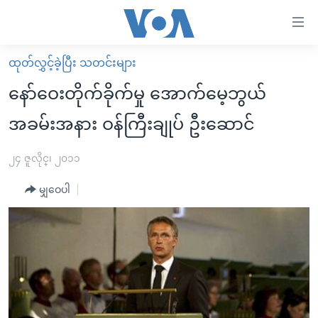
သုံး
ရ
လွယ်ကူ
ထုတ်လွှင့်ခဲ့ပြီး သတင်းများ
မူလစာမျက်နှာ
စေ
နော်ဝေးတိုက်ခိုက်မှု အောက်မေ့ဘွယ်
မြန်မာ
သည့်
အခမ်းအနား ဝန်ကြီးချုပ် ဦးဆောင်
ကမ္ဘာ့သတင်းများ
Link
ဗွီဒီယို
နိုင်ငံတကာ
၂၄ ဇူလိုင္၊ ၂၀၁၁
များ
သတင်းလွတ်လပ်ခွင့်
အမေရိကန်
ပင်မ
မျှဝေပါ
ရပ်ဝန်းတခု လမ်းတခု အလွန်
တရုတ်
အကြောင်းအရာ
သို့
အင်္ဂလိပ်စာလေ့လာမယ်
အစ္စရေး-ပါလက်စတိုင်း
ကျော်
အပတ်စဉ်ကဏ္ဍများ
အမေရိကန်သုံးအီဒီယံ
ကြည့်
ရေဒီယိုနှင့်ရုပ်သံ အချက်အလက်များ
မကြေးမုံရဲ့ အင်္ဂလိပ်စာ
ရေဒီယို
ရန်
ပင်မ
ရေဒီယို/တီဗွီအစီအစဉ်
ရုပ်ရှင်ထဲက အင်္ဂလိပ်စာ
တီဗွီ