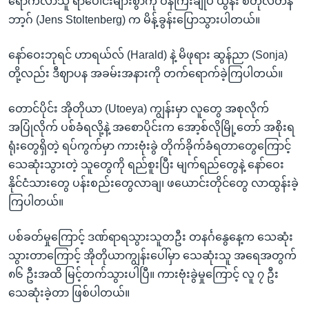
ရောက်လာသူ ရာပေါင်းများစွာကို ဝန်ကြီးချုပ် ယွန်း စတိုလ်တန်
ဘာ့ဂ် (Jens Stoltenberg) က မိန့်ခွန်းပြောသွားပါတယ်။
နော်ဝေးဘုရင် ဟာရယ်လ် (Harald) နဲ့ မိဖုရား ဆွန်ညာ (Sonja)
တို့လည်း ဒီဈာပန အခမ်းအနားကို တက်ရောက်ခဲ့ကြပါတယ်။
တောင်ပိုင်း အိုတိုယာ (Utoeya) ကျွန်းမှာ လူတွေ အစုလိုက်
အပြုံလိုက် ပစ်ခံရလို့နဲ့ အစောပိုင်းက အော့စ်လိုမြို့တော် အစိုးရ
ရုံးတွေရှိတဲ့ ရပ်ကွက်မှာ ကားဗုံးခွဲ တိုက်ခိုက်ခံရတာတွေကြောင့်
သေဆုံးသွားတဲ့ သူတွေကို ရည်စူးပြီး မျက်ရည်တွေနဲ့ နော်ဝေး
နိုင်ငံသားတွေ ပန်းစည်းတွေလာချ၊ ဖယောင်းတိုင်တွေ လာထွန်းခဲ့
ကြပါတယ်။
ပစ်ခတ်မှုကြောင့် ဒဏ်ရာရသွားသူတဦး တနင်္ဂနွေနေ့က သေဆုံး
သွားတာကြောင့် အိုတိုယာကျွန်းပေါ်မှာ သေဆုံးသူ အရေအတွက်
၈၆ ဦးအထိ မြင့်တက်သွားပါပြီ။ ကားဗုံးခွဲမှုကြောင့် လူ ၇ ဦး
သေဆုံးခဲ့တာ ဖြစ်ပါတယ်။