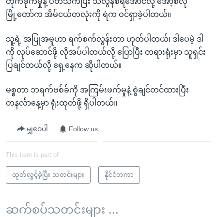
တိုက်ခိုက်မှုနဲ့ ပတ်သက်ပြီး သဲလွန်စရအောင်လို့ အော့စ်လို
မြို့တော်က အိမ်ငယ်တလုံးကို ရဲက ဝင်ရှာခဲ့ပါတယ်။
သူ့ရဲ့ အပြုအမူဟာ ရက်စက်လွန်းတာ ဟုတ်ပါတယ်၊ ဒါပေမဲ့ ဒါ
ကို လုပ်ဆောင်ဖို့ လိုအပ်ပါတယ်လို့ ပြောပြီး တရားရုံးမှာ သူရှင်း
ပြချင်တယ်လို့ ရှေ့နေက ဆိုပါတယ်။
မစ္စတာ ဘရက်ဗစ်ခ်ကို အကြမ်းဖက်မှုနဲ့ စွဲချင်တင်ထားပြီး
တနင်္လာနေ့မှာ ရုံးထုတ်ဖို့ ရှိပါတယ်။
မျှဝေပါ
Follow us
This item is part of
ထုတ်လွှင့်ခဲ့ပြီး သတင်းများ
နိုင်ငံတကာ
ဆက်စပ်သတင်းများ ...