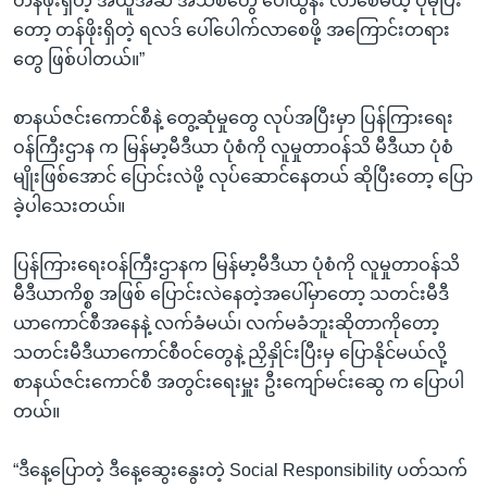
တန်ဖိုးရှိတဲ့ အယူအဆ အသစ်တွေ ပေါ်ထွန်း လာစေမယ့် ပိုမိုပြီး
တော့ တန်ဖိုးရှိတဲ့ ရလဒ် ပေါ်ပေါက်လာစေဖို့ အကြောင်းတရား
တွေ ဖြစ်ပါတယ်။”
စာနယ်ဇင်းကောင်စီနဲ့ တွေ့ဆုံမှုတွေ လုပ်အပြီးမှာ ပြန်ကြားရေး
ဝန်ကြီးဌာန က မြန်မာ့မီဒီယာ ပုံစံကို လူမှုတာဝန်သိ မီဒီယာ ပုံစံ
မျိုးဖြစ်အောင် ပြောင်းလဲဖို့ လုပ်ဆောင်နေတယ် ဆိုပြီးတော့ ပြော
ခဲ့ပါသေးတယ်။
ပြန်ကြားရေးဝန်ကြီးဌာနက မြန်မာ့မီဒီယာ ပုံစံကို လူမှုတာဝန်သိ
မီဒီယာကိစ္စ အဖြစ် ပြောင်းလဲနေတဲ့အပေါ်မှာတော့ သတင်းမီဒီ
ယာကောင်စီအနေနဲ့ လက်ခံမယ်၊ လက်မခံဘူးဆိုတာကိုတော့
သတင်းမီဒီယာကောင်စီဝင်တွေနဲ့ ညှိနှိုင်းပြီးမှ ပြောနိုင်မယ်လို့
စာနယ်ဇင်းကောင်စီ အတွင်းရေးမှူး ဦးကျော်မင်းဆွေ က ပြောပါ
တယ်။
“ဒီနေ့ပြောတဲ့ ဒီနေ့ဆွေးနွေးတဲ့ Social Responsibility ပတ်သက်