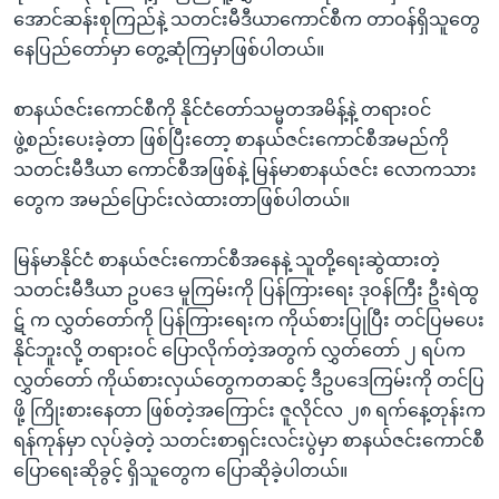
အောင်ဆန်းစုကြည်နဲ့ သတင်းမီဒီယာကောင်စီက တာဝန်ရှိသူတွေ
နေပြည်တော်မှာ တွေ့ဆုံကြမှာဖြစ်ပါတယ်။
စာနယ်ဇင်းကောင်စီကို နိုင်ငံတော်သမ္မတအမိန့်နဲ့ တရားဝင်
ဖွဲ့စည်းပေးခဲ့တာ ဖြစ်ပြီးတော့ စာနယ်ဇင်းကောင်စီအမည်ကို
သတင်းမီဒီယာ ကောင်စီအဖြစ်နဲ့ မြန်မာစာနယ်ဇင်း လောကသား
တွေက အမည်ပြောင်းလဲထားတာဖြစ်ပါတယ်။
မြန်မာနိုင်ငံ စာနယ်ဇင်းကောင်စီအနေနဲ့ သူတို့ရေးဆွဲထားတဲ့
သတင်းမီဒီယာ ဥပဒေ မူကြမ်းကို ပြန်ကြားရေး ဒုဝန်ကြီး ဦးရဲထွ
ဋ် က လွှတ်တော်ကို ပြန်ကြားရေးက ကိုယ်စားပြုပြီး တင်ပြမပေး
နိုင်ဘူးလို့ တရားဝင် ပြောလိုက်တဲ့အတွက် လွှတ်တော် ၂ ရပ်က
လွှတ်တော် ကိုယ်စားလှယ်တွေကတဆင့် ဒီဥပဒေကြမ်းကို တင်ပြ
ဖို့ ကြိုးစားနေတာ ဖြစ်တဲ့အကြောင်း ဇူလိုင်လ ၂၈ ရက်နေ့တုန်းက
ရန်ကုန်မှာ လုပ်ခဲ့တဲ့ သတင်းစာရှင်းလင်းပွဲမှာ စာနယ်ဇင်းကောင်စီ
ပြောရေးဆိုခွင့် ရှိသူတွေက ပြောဆိုခဲ့ပါတယ်။