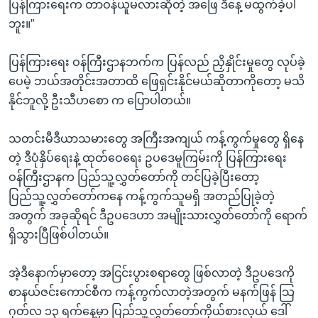
ပြန်ကြားရေးက တာဝန်ယူမလားဆိုတဲ့ အဖြေ ဒီနေ့ မထွက်ခဲ့ပါ
ဘူး။”
ပြန်ကြားရေး ဝန်ကြီးဌာနဘက်က ပြန်လည် ညှိနှိုင်းမှုတွေ လုပ်ခဲ့
ပေမဲ့ ဘယ်အတိုင်းအတာထိ ဖြေရှင်းနိုင်မယ်ဆိုတာကိုတော့ မသိ
နိုင်ဘူလို့ ဦးသီဟစော က ပြောပါတယ်။
သတင်းမီဒီယာသမားတွေ အကြီးအကျယ် ကန့်ကွက်မှုတွေ ရှိနေ
တဲ့ ဒီပုံနှိပ်ရေးနဲ့ ထုတ်ဝေရေး ဥပဒေမူကြမ်းကို ပြန်ကြားရေး
ဝန်ကြီးဌာနက ပြည်သူ့လွှတ်တော်ကို တင်ပြခဲ့ပြီးတော့
ပြည်သူ့လွှတ်တော်ကနေ ကန့်ကွက်သူမရှိ အတည်ပြုခဲ့တဲ့
အတွက် အခုဆိုရင် ဒီဥပဒေဟာ အမျိုးသားလွှတ်တော်ကို ရောက်
ရှိသွားပြီဖြစ်ပါတယ်။
အဲ့ဒီနောက်မှာတော့ အငြင်းပွားစရာတွေ ဖြစ်လာတဲ့ ဒီဥပဒေကို
စာနယ်ဇင်းကောင်စီက ကန့်ကွက်လာတဲ့အတွက် မနက်ဖြန် သြ
ဂုတ်လ ၁၃ ရက်နေ့မှာ ပြည်သူ့လွှတ်တော်ကိုယ်စားလှယ် ဒေါ်