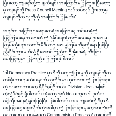
ပြီးတော့ ကျနော်တို့က ချက်ချင်း အကြောင်းမပြန်ဘူး။ ပြီးတော့
မှ ကျနော်တို့ Press Council Meeting သပ်သပ်လုပ်ပြီးတော့မှ
ကျနော်တို့က သူတို့ကို အကြောင်းပြန်မယ်။”
အရင်က အငြင်းပွားစရာတွေနဲ့ အခြေအနေ တင်းမာခဲ့တဲ့
ပြန်ကြားရေးက ရေးဆွဲ တဲ့ ပုံနှိပ်ရေးနဲ့ ထုတ်ဝေးရေး ဥပဒေ မူ
ကြမ်းကိုရော၊ သတင်းမီဒီယာဥပဒေ မူကြမ်းကိစ္စကိုရော ပြန်ပြီး
ညှိနှိုင်းသွားမယ်လို့ ဦးအောင်ကြည်က ဗွီအိုအေရဲ့ သီးခြား
မေးမြန်းမှုမှာ ပြန်လည် ဖြေကြားခဲ့ပါတယ်။
“ဒါ Democracy Practice မှာ ဒီလို မတူကွဲပြားမှုကို ကျနော်တို့က
တန်ဖိုးထားရမယ်။ နောက် လူတိုင်းမှာ ဟုတ်လား ကွဲပြားခြားနား
တဲ့ သဘောထားတွေ ရှိပိုင်ခွင့်ရှိတယ်။ Divisive Ideas အဖြစ်
ကွဲလွဲပိုင်ခွင့် ရှိပါတယ်။ အဲ့တော့ အဲ့ဒီ Idea တွေက ဒါ ဒုတိယ
ဝန်ကြီးအနေနဲ့ ရှင်းပြခဲ့ပြီး ဖြစ်ပါတယ်။ အခု ကျနော်တို့ ဒီမှာ ဒီ
နေ့ ပြန်ဆွေးနွေးလိုက်တဲ့အခါမှာ ကွဲပြားခြားနားမှုတွေအားလုံးကို
ခုန ကျနော် ဆွေးနွေးခဲ့တဲ့ Compromising Process နဲ့ ကျနော်တို့