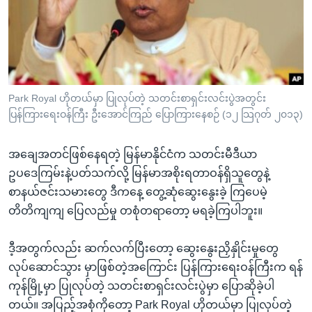
အ
သုတပဒေသာ အင်္ဂလိပ်စာ
ညွန်း
Learning English
စာမျက်နှာ
သို့
ဗွီအိုအေ လူမှုကွန်ယက်များ
ကျော်
ကြည့်
Park Royal ဟိုတယ်မှာ ပြုလုပ်တဲ့ သတင်းစာရှင်းလင်းပွဲအတွင်း
ပြန်ကြားရေးဝန်ကြီး ဦးအောင်ကြည် ပြောကြားနေစဉ် (၁၂ သြဂုတ် ၂၀၁၃)
ရန်
ဘာသာစကားများ
ရှာဖွေ
အချေအတင်ဖြစ်နေရတဲ့ မြန်မာနိုင်ငံက သတင်းမီဒီယာ
ရန်
ဥပဒေကြမ်းနဲ့ပတ်သက်လို့ မြန်မာအစိုးရတာဝန်ရှိသူတွေနဲ့
နေရာ
စာနယ်ဇင်းသမားတွေ ဒီကနေ့ တွေ့ဆုံဆွေးနွေးခဲ့ ကြပေမဲ့
သို့
တိတိကျကျ ပြေလည်မှု တစုံတရာတော့ မရခဲ့ကြပါဘူး။
ကျော်
ရန်
ဒီ့အတွက်လည်း ဆက်လက်ပြီးတော့ ဆွေးနွေးညှိနှိုင်းမှုတွေ
လုပ်ဆောင်သွား မှာဖြစ်တဲ့အကြောင်း ပြန်ကြားရေးဝန်ကြီးက ရန်
ကုန်မြို့မှာ ပြုလုပ်တဲ့ သတင်းစာရှင်းလင်းပွဲမှာ ပြောဆိုခဲ့ပါ
တယ်။ အပြည့်အစုံကိုတော့ Park Royal ဟိုတယ်မှာ ပြုလုပ်တဲ့