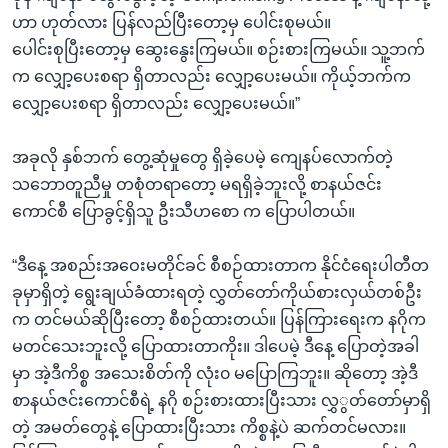
ဟာ ဟုတ်လား ပြန်လည်ပြီးတော့မှ ပေါင်းစုမယ်။
ပေါင်းစုပြီးတော့မှ ဆွေးနွေးကြမယ်။ စဉ်းစားကြမယ်။ သူ့ဘက်
က လျှော့ပေးစရာ ရှိတာလည်း လျှော့ပေးမယ်။ ကိုယ့်ဘက်က
လျှော့ပေးစရာ ရှိတာလည်း လျှော့ပေးမယ်။”
အခုလို နှစ်ဘက် တွေ့ဆုံမှုတွေ ရှိခဲ့ပေမဲ့ ကျေနပ်လောက်တဲ့
သဘောတူညီမှု တစုံတရာတော့ မရရှိခဲ့ဘူးလို့ စာနယ်ဇင်း
ကောင်စီ ပြောခွင့်ရှိသူ ဦးသီဟစော က ပြောပါတယ်။
“ဒီနေ့ အစည်းအဝေးမတိုင်ခင် စီစဉ်ထားတာက နိုင်ငံရေးပါတီတ
ခုမှာရှိတဲ့ ရွေးချယ်ခံထားရတဲ့ လွှတ်တော်ကိုယ်စားလှယ်တစ်ဦး
က တင်မယ်ဆိုပြီးတော့ စီစဉ်ထားတယ်။ ပြန်ကြားရေးက နဂိုက
မတင်သေးဘူးလို့ ပြောထားတာကိုး။ ဒါပေမဲ့ ဒီနေ့ ပြောတဲ့အခါ
မှာ အဲ့ဒီကိစ္စ အသေးစိတ်ကို လုံး၀ မပြောကြဘူး။ ဆိုတော့ အဲ့ဒီ
စာနယ်ဇင်းကောင်စီရဲ့ နဂို စဉ်းစားထားပြီးသား လွှွတ်တော်မှာရှိ
တဲ့ အမတ်တွေနဲ့ ပြောထားပြီးသား ကိစ္စနဲ့ပဲ ဆက်တင်မလား။