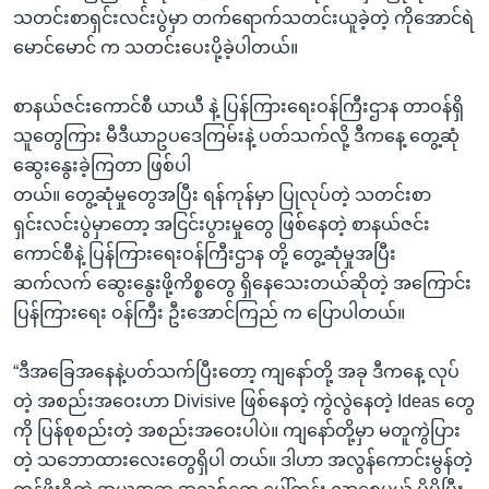
သတင်းစာရှင်းလင်းပွဲမှာ တက်ရောက်သတင်းယူခဲ့တဲ့ ကိုအောင်ရဲ
မောင်မောင် က သတင်းပေးပို့ခဲ့ပါတယ်။
စာနယ်ဇင်းကောင်စီ ယာယီ နဲ့ ပြန်ကြားရေးဝန်ကြီးဌာန တာဝန်ရှိ
သူတွေကြား မီဒီယာဥပဒေကြမ်းနဲ့ ပတ်သက်လို့ ဒီကနေ့ တွေ့ဆုံ
ဆွေးနွေးခဲ့ကြတာ ဖြစ်ပါ
တယ်။ တွေ့ဆုံမှုတွေအပြီး ရန်ကုန်မှာ ပြုလုပ်တဲ့ သတင်းစာ
ရှင်းလင်းပွဲမှာတော့ အငြင်းပွားမှုတွေ ဖြစ်နေတဲ့ စာနယ်ဇင်း
ကောင်စီနဲ့ ပြန်ကြားရေးဝန်ကြီးဌာန တို့ တွေ့ဆုံမှုအပြီး
ဆက်လက် ဆွေးနွေးဖို့ကိစ္စတွေ ရှိနေသေးတယ်ဆိုတဲ့ အကြောင်း
ပြန်ကြားရေး ဝန်ကြီး ဦးအောင်ကြည် က ပြောပါတယ်။
“ဒီအခြေအနေနဲ့ပတ်သက်ပြီးတော့ ကျနော်တို့ အခု ဒီကနေ့ လုပ်
တဲ့ အစည်းအဝေးဟာ Divisive ဖြစ်နေတဲ့ ကွဲလွဲနေတဲ့ Ideas တွေ
ကို ပြန်စုစည်းတဲ့ အစည်းအဝေးပါပဲ။ ကျနော်တို့မှာ မတူကွဲပြား
တဲ့ သဘောထားလေးတွေရှိပါ တယ်။ ဒါဟာ အလွန်ကောင်းမွန်တဲ့