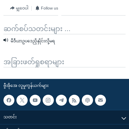
မျှဝေပါ
Follow us
ဆက်စပ်သတင်းများ ...
မီဒီယာဥပဒေညှိနှိုင်းလို့မရ
အခြားဖတ်ရှုစရာများ
ဗွီအိုအေ လူမှုကွန်ယက်များ
သတင်း