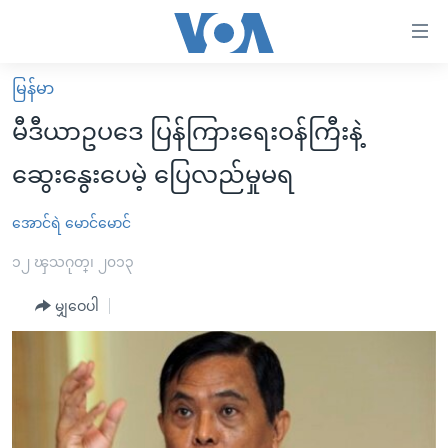
သုံး
ရ
လွယ်ကူ
မြန်မာ
မူလစာမျက်နှာ
စေ
မီဒီယာဥပဒေ ပြန်ကြားရေးဝန်ကြီးနဲ့
မြန်မာ
သည့်
ဆွေးနွေးပေမဲ့ ပြေလည်မှုမရ
ကမ္ဘာ့သတင်းများ
Link
ဗွီဒီယို
နိုင်ငံတကာ
အောင်ရဲ မောင်မောင်
များ
သတင်းလွတ်လပ်ခွင့်
အမေရိကန်
၁၂ ၾသဂုတ္၊ ၂၀၁၃
ပင်မ
ရပ်ဝန်းတခု လမ်းတခု အလွန်
တရုတ်
အကြောင်းအရာ
မျှဝေပါ
သို့
အင်္ဂလိပ်စာလေ့လာမယ်
အစ္စရေး-ပါလက်စတိုင်း
ကျော်
အပတ်စဉ်ကဏ္ဍများ
အမေရိကန်သုံးအီဒီယံ
ကြည့်
ရေဒီယိုနှင့်ရုပ်သံ အချက်အလက်များ
မကြေးမုံရဲ့ အင်္ဂလိပ်စာ
ရေဒီယို
ရန်
ပင်မ
ရေဒီယို/တီဗွီအစီအစဉ်
ရုပ်ရှင်ထဲက အင်္ဂလိပ်စာ
တီဗွီ