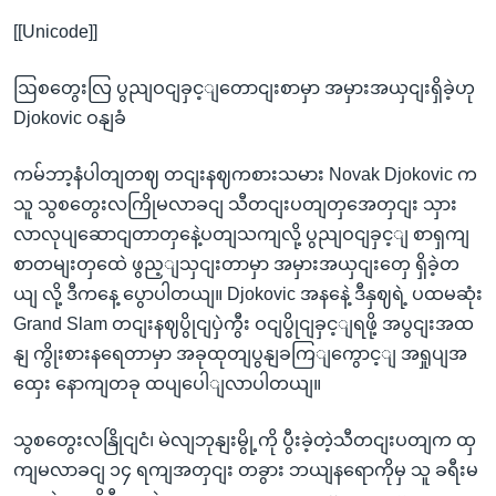
[[Unicode]]
ဩစတွေးလြ ပွညျဝငျခှင့ျတောငျးစာမှာ အမှားအယှငျးရှိခဲ့ဟု
Djokovic ဝနျခံ
ကမ်ဘာ့နံပါတျတဈ တငျးနဈကစားသမား Novak Djokovic က
သူ သွစတွေးလကြိုမလာခငျ သီတငျးပတျတှအေတှငျး သှား
လာလုပျဆောငျတာတှနေဲ့ပတျသကျလို့ ပွညျဝငျခှင့ျ စာရှကျ
စာတမျးတှထေဲ ဖွည့ျသှငျးတာမှာ အမှားအယှငျးတှေ ရှိခဲ့တ
ယျ လို့ ဒီကနေ့ ပွောပါတယျ။ Djokovic အနနေဲ့ ဒီနှဈရဲ့ ပထမဆုံး
Grand Slam တငျးနဈပွိုငျပှဲကွီး ဝငျပွိုငျခှင့ျရဖို့ အပွငျးအထ
နျ ကွိုးစားနရေတာမှာ အခုထုတျပွနျခကြျကွောင့ျ အရှုပျအ
ထှေး နောကျတခု ထပျပေါျလာပါတယျ။
သွစတွေးလနြိုငျငံ၊ မဲလျဘုနျးမွို့ကို ပွီးခဲ့တဲ့သီတငျးပတျက ထှ
ကျမလာခငျ ၁၄ ရကျအတှငျး တခွား ဘယျနရောကိုမှ သူ ခရီးမ