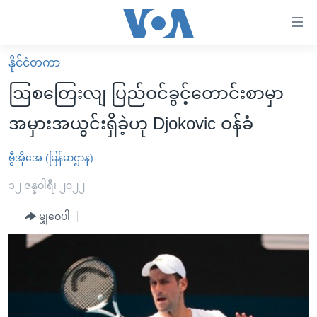
သုံး
ရ
လွယ်ကူ
နိုင်ငံတကာ
မူလစာမျက်နှာ
စေ
ဩစတြေးလျ ပြည်ဝင်ခွင့်တောင်းစာမှာ
မြန်မာ
သည့်
အမှားအယွင်းရှိခဲ့ဟု Djokovic ဝန်ခံ
ကမ္ဘာ့သတင်းများ
Link
ဗွီဒီယို
နိုင်ငံတကာ
ဗွီအိုအေ (မြန်မာဌာန)
များ
သတင်းလွတ်လပ်ခွင့်
အမေရိကန်
၁၂ ဇန္နဝါရီ၊ ၂၀၂၂
ပင်မ
ရပ်ဝန်းတခု လမ်းတခု အလွန်
တရုတ်
အကြောင်းအရာ
မျှဝေပါ
သို့
အင်္ဂလိပ်စာလေ့လာမယ်
အစ္စရေး-ပါလက်စတိုင်း
ကျော်
အပတ်စဉ်ကဏ္ဍများ
အမေရိကန်သုံးအီဒီယံ
ကြည့်
ရေဒီယိုနှင့်ရုပ်သံ အချက်အလက်များ
မကြေးမုံရဲ့ အင်္ဂလိပ်စာ
ရေဒီယို
ရန်
ပင်မ
ရေဒီယို/တီဗွီအစီအစဉ်
ရုပ်ရှင်ထဲက အင်္ဂလိပ်စာ
တီဗွီ