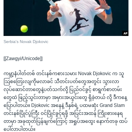
အ
သုတပဒေသာ အင်္ဂလိပ်စာ
ညွန်း
Learning English
စာမျက်နှာ
သို့
ဗွီအိုအေ လူမှုကွန်ယက်များ
ကျော်
ကြည့်
Serbia's Novak Djokovic
ရန်
ဘာသာစကားများ
ရှာဖွေ
[[Zawgyi/Unicode]]
ရန်
နေရာ
ကမ္ဘာ့နံပါတ်တစ် တင်းနစ်ကစားသမား Novak Djokovic က သူ
သို့
သြစတြေးလျကိုမလာခင် သီတင်းပတ်တွေအတွင်း သွားလာ
ကျော်
လုပ်ဆောင်တာတွေနဲ့ပတ်သက်လို့ ပြည်ဝင်ခွင့် စာရွက်စာတမ်း
ရန်
တွေထဲ ဖြည့်သွင်းတာမှာ အမှားအယွင်းတွေ ရှိခဲ့တယ် လို့ ဒီကနေ့
ပြောပါတယ်။ Djokovic အနေနဲ့ ဒီနှစ်ရဲ့ ပထမဆုံး Grand Slam
တင်းနစ်ပြိုင်ပွဲကြီး ဝင်ပြိုင်ခွင့်ရဖို့ အပြင်းအထန် ကြိုးစားနေရ
တာမှာ အခုထုတ်ပြန်ချက်ကြောင့် အရှုပ်အထွေး နောက်တခု ထပ်
ပေါ်လာပါတယ်။