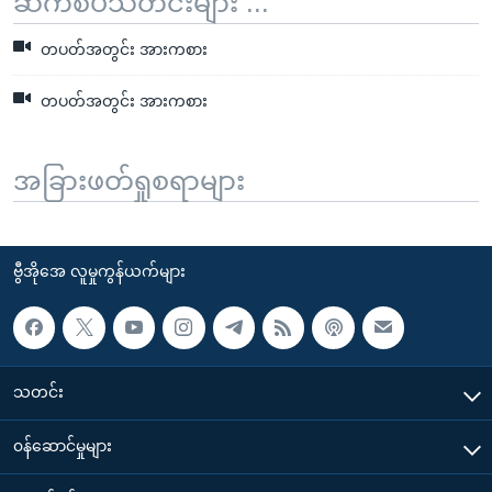
ဆက်စပ်သတင်းများ ...
တပတ်အတွင်း အားကစား
တပတ်အတွင်း အားကစား
အခြားဖတ်ရှုစရာများ
ဗွီအိုအေ လူမှုကွန်ယက်များ
သတင်း
၀န်ဆောင်မှုများ