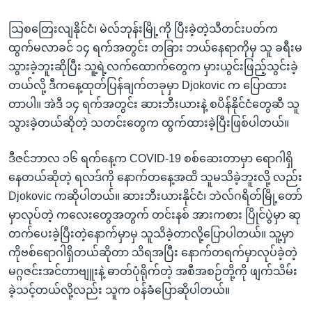
သြစတြေးလျနိုင်ငံ၊ မဲလ်ဘုန်းမြို့ကို ပြီးခဲ့တဲ့သီတင်းပတ်က
ထွက်မလာခင် ၁၄ ရက်အတွင်း တခြား ဘယ်နေရာကိုမှ သူ ခရီးမ
သွားခဲ့ဘူးဆိုပြီး သူ့ရဲ့လက်ထောက်တွေက မှားယွင်းဖြည့်သွင်းခဲ့
တယ်လို့ ဒီကနေ့ထုတ်ပြန်ချက်တခုမှာ Djokovic က ပြောထား
တာပါ။ အဲဒီ ၁၄ ရက်အတွင်း ဆားဘီးယားနဲ့ စပိန်နိုင်ငံတွေဆီ သူ
သွားခဲ့တယ်ဆိုတဲ့ သတင်းတွေက ထွက်ထားခဲ့ပြီးဖြစ်ပါတယ်။
ဒီဇင်ဘာလ ၁၆ ရက်နေ့က COVID-19 စစ်ဆေးတာမှာ ရောဂါရှိ
နေတယ်ဆိုတဲ့ ရလဒ်ကို နောက်တနေ့အထိ သူမသိခဲ့ဘူးလို့ လည်း
Djokovic ကဆိုပါတယ်။ ဆားဘီးယားနိုင်ငံ၊ ဘဲလ်ဂရိတ်မြို့တော်
မှာလုပ်တဲ့ ကလေးတွေအတွက် တင်းနစ် အားကစား ပြိုင်ပွဲမှာ ဆု
တက်ပေးခဲ့ပြီးတဲ့နောက်မှာမှ သူသိခဲ့တာလို့ပြောပါတယ်။ သူ့မှာ
ကိုဗစ်ရောဂါရှိတယ်ဆိုတာ သိရအပြီး နောက်တရက်မှာလုပ်ခဲ့တဲ့
မဂ္ဂဇင်းအင်တာဗျူးနဲ့ ဓာတ်ပုံရိုက်တဲ့ အစီအစဉ်တို့ကို ဖျက်သိမ်း
ခဲ့သင့်တယ်လို့လည်း သူက ဝန်ခံပြောဆိုပါတယ်။