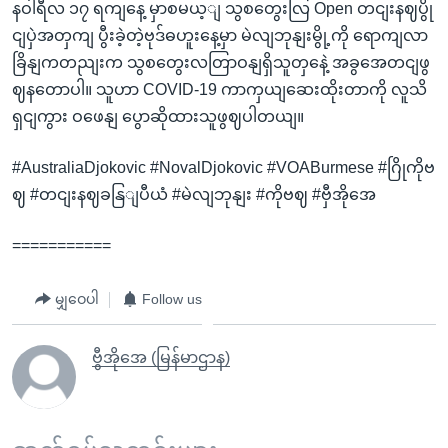
နဝါရီလ ၁၇ ရကျနေ့ မှာစမယ့ျ သွစတွေးလြ Open တငျးနဈပွို
ငျပှဲအတှကျ ပွီးခဲ့တဲ့ဗုဒ်ဓဟူးနေ့မှာ မဲလျဘုနျးမွို့ကို ရောကျလာ
ခြိနျကတညျးက သွစတွေးလတြာဝနျရှိသူတှနေဲ့ အခွအေတငျဖွ
ဈနတောပါ။ သူဟာ COVID-19 ကာကှယျဆေးထိုးတာကို လူသိ
ရှငျကွား ဝဖေနျ ပွောဆိုထားသူဖွဈပါတယျ။
#AustraliaDjokovic #NovalDjokovic #VOABurmese #ဂြိုကိုဗ
ဈ #တငျးနဈခနြျပီယံ #မဲလျဘုနျး #ကိုဗဈ #ဗှီအိုအေ
===========
မျှဝေပါ
Follow us
ဗွီအိုအေ (မြန်မာဌာန)