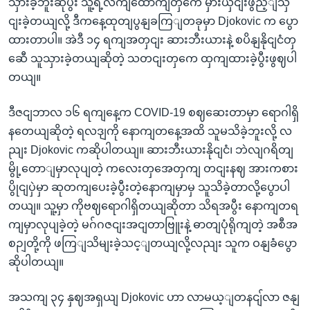
သှားခဲ့ဘူးဆိုပွီး သူ့ရဲ့လကျထောကျတှကေ မှားယှငျးဖွည့ျသှ
ငျးခဲ့တယျလို့ ဒီကနေ့ထုတျပွနျခကြျတခုမှာ Djokovic က ပွော
ထားတာပါ။ အဲဒီ ၁၄ ရကျအတှငျး ဆားဘီးယားနဲ့ စပိနျနိုငျငံတှ
ဆေီ သူသှားခဲ့တယျဆိုတဲ့ သတငျးတှကေ ထှကျထားခဲ့ပွီးဖွဈပါ
တယျ။
ဒီဇငျဘာလ ၁၆ ရကျနေ့က COVID-19 စဈဆေးတာမှာ ရောဂါရှိ
နတေယျဆိုတဲ့ ရလဒျကို နောကျတနေ့အထိ သူမသိခဲ့ဘူးလို့ လ
ညျး Djokovic ကဆိုပါတယျ။ ဆားဘီးယားနိုငျငံ၊ ဘဲလျဂရိတျ
မွို့တောျမှာလုပျတဲ့ ကလေးတှအေတှကျ တငျးနဈ အားကစား
ပွိုငျပှဲမှာ ဆုတကျပေးခဲ့ပွီးတဲ့နောကျမှာမှ သူသိခဲ့တာလို့ပွောပါ
တယျ။ သူ့မှာ ကိုဗဈရောဂါရှိတယျဆိုတာ သိရအပွီး နောကျတရ
ကျမှာလုပျခဲ့တဲ့ မဂ်ဂဇငျးအငျတာဗြူးနဲ့ ဓာတျပုံရိုကျတဲ့ အစီအ
စဉျတို့ကို ဖကြျသိမျးခဲ့သင့ျတယျလို့လညျး သူက ဝနျခံပွော
ဆိုပါတယျ။
အသကျ ၃၄ နှဈအရှယျ Djokovic ဟာ လာမယ့ျတနငျ်လာ ဇနျ