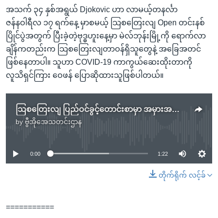
အသက် ၃၄ နှစ်အရွယ် Djokovic ဟာ လာမယ့်တနင်္လာ
ဇန်နဝါရီလ ၁၇ ရက်နေ့ မှာစမယ့် သြစတြေးလျ Open တင်းနစ်
ပြိုင်ပွဲအတွက် ပြီးခဲ့တဲ့ဗုဒ္ဓဟူးနေ့မှာ မဲလ်ဘုန်းမြို့ကို ရောက်လာ
ချိန်ကတည်းက သြစတြေးလျတာဝန်ရှိသူတွေနဲ့ အခြေအတင်
ဖြစ်နေတာပါ။ သူဟာ COVID-19 ကာကွယ်ဆေးထိုးတာကို
လူသိရှင်ကြား ဝေဖန် ပြောဆိုထားသူဖြစ်ပါတယ်။
ဩစတြေးလျ ပြည်ဝင်ခွင့်တောင်းစာမှာ အမှားအယွင်းရှိခဲ့ဟု Djokovic ဝန်ခံ
by
ဗွီအိုအေသတင်းဌာန
No media source currently available
0:00
1:22
တိုက်ရိုက် လင့်ခ်
===========