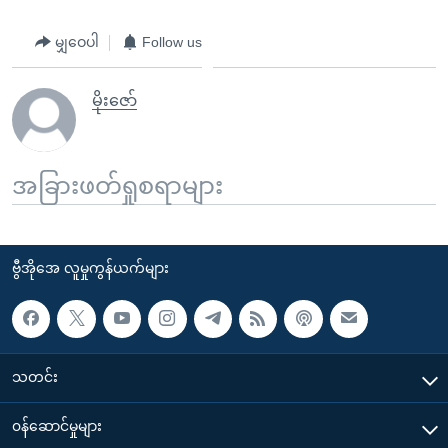
မျှဝေပါ
Follow us
မိုးဇော်
အခြားဖတ်ရှုစရာများ
ဗွီအိုအေ လူမှုကွန်ယက်များ
သတင်း
၀န်ဆောင်မှုများ