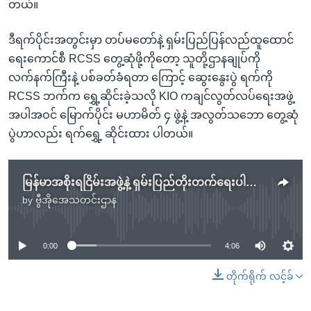
တယ်။
ဒီရက်ပိုင်းအတွင်းမှာ တပ်မတော်နဲ့ ရှမ်းပြည်ပြန်လည်ထူထောင်
ရေးကောင်စီ RCSS တွေ့ဆုံဖို့ကိုတော့ သူတို့ဌာနချုပ်ကို
လက်နက်ကြီးနဲ့ ပစ်ခတ်ခံရတာ ကြောင့် ဆွေးနွေးပွဲ ရက်ကို
RCSS ဘက်က ရွှေ့ဆိုင်းခဲ့သလို KIO ကချင်လွတ်လပ်ရေးအဖွဲ့
အပါအဝင် မြောက်ပိုင်း မဟာမိတ် ၄ ဖွဲ့နဲ့ အလွတ်သဘော တွေ့ဆုံ
ပွဲဟာလည်း ရက်ရွှေ့ ဆိုင်းထား ပါတယ်။
မြန်မာအစိုးရငြိမ်းအဖွဲ့နဲ့ ရှမ်းပြည်တိုးတက်ရေးပါတီ ဆွေးနွေး
by
ဗွီအိုအေသတင်းဌာန
No media source currently available
0:00
4:06
တိုက်ရိုက် လင့်ခ်