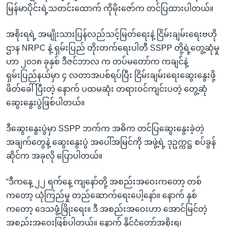
မြန်မာပိုင်းရဲ့သတင်းထောက် ကိုမိုးဇော်က တင်ပြထားပါတယ်။
အစိုးရရဲ့ အမျိုးသားပြန်လည်သင့်မြတ်ရေးနဲ့ ငြိမ်းချမ်းရေးဗဟို
ဌာန NRPC နဲ့ ရှမ်းပြည် တိုးတက်ရေးပါတီ SSPP တို့ရဲ့တွေ့ဆုံမှု
ဟာ ၂၀၁၈ ခုနှစ် ဒီဇင်ဘာလ က တပ်မတော်က ကချင်နဲ့
ရှမ်းပြည်နယ်မှာ ၄ လတာအပစ်ရပ်ပြီး ငြိမ်းချမ်းရေးဆွေးနွေးဖို့
ဖိတ်ခေါ်ပြီးတဲ့ နောက် ပထမဆုံး တရားဝင်ကျင်းပတဲ့ တွေ့ဆုံ
ဆွေးနွေးပွဲဖြစ်ပါတယ်။
ဒီဆွေးနွေးပွဲမှာ SSPP ဘက်က အဓိက တင်ပြဆွေးနွေးခဲ့တဲ့
အချက်တွေနဲ့ ဆွေးနွေးပွဲ အပေါ်အမြင်ကို အဖွဲ့ရဲ့ ဒုဥက္ကဋ္ဌ စပ်ခွန်
ဆိုင်က အခုလို ပြောပါတယ်။
“ဒီကနေ့ ၂၂ ရက်နေ့ ကျနော်တို့ အစည်းအဝေးကတော့ တစ်
ကတော့ ယုံကြည်မှု တည်ဆောက်ရေးပေါ့နော်။ နောက် နှစ်
ကတော့ ဒေသဖွံ့ဖြိုးရေး။ ဒီ အစည်းအဝေးဟာ အောင်မြင်တဲ့
အစည်းအဝေးဖြစ်ပါတယ်။ နောက် နိုင်ငံတော်အစိုးရ၊