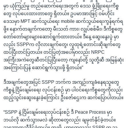
မှာ ယုံကြည်မှု တည်ဆောက်ရေးအတွက် ဒေသ ဖွံ့ဖြိုးရေးကိစ္စ
တွေ လုပ်ပေးထားတာတွေ ရှိတယ်။ ဥပမာအားဖြင့် ဝမ်ဟိုင်း
ဒေသမှာ MPT ဆက်သွယ်ရေး mobile ဆက်သွယ်ရေးကွန်ရက်ရ
ဖို့။ နောက်တချက်ကတော့ မီးသတ် ကား၊ လျှပ်စစ်မီး၊ ဒီကိစ္စတွေ
တော်တော်များများဆောင်ရွက်ထားတယ်။ ဒီနေ့ ဆွေးနွေးပွဲ မှာ
လည်း SSPPက လိုလားချက်တွေ၊ လူထုရဲ့တောင်းဆိုချက်တွေ
ထပ်ပြီးတင်ပြတယ်။ တင်ပြတဲ့အပေါ်မှာလည်း NRPC
အကြီးအကဲတွေဆီတင်ပြပြီးတော့ ကျနော်တို့ သူတို့ဆီ အမြန်ဆုံး
အကြောင်းပြန် ဆောင်ရွက်သွားဖို့ ရှိတယ်။”
ဒီအချက်တွေအပြင် SSPP ဘက်က အကျဉ်းကျခံနေရသူတွေ
ကိစ္စနဲ့ ငြိမ်းချမ်းရေး လုပ်ငန်းစဉ် မှာ ပါဝင်ရေးကိစ္စတွေကိုလည်း
ထည့်သွင်းဆွေးနွေးခဲ့ကြောင်း ဦးဇော်ဌေးက ဆက်ပြောပါတယ်။
“SSPP နဲ့ ငြိမ်းချမ်းရေးလုပ်ငန်းစဉ် ဒီ Peace Process မှာ
ဘယ်လို ဆက်သွားမလဲ ဆိုတာတွေလည်း ချမှတ်နိုင်ခဲ့တယ်။
သဘောတူညီနိုင်ခဲ့တယ်။ တချို့ ဟာတွေလည်း SSPP က သူ့