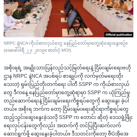
အ
သုတပဒေသာ အင်္ဂလိပ်စာ
ညွန်း
Learning English
စာမျက်နှာ
သို့
ဗွီအိုအေ လူမှုကွန်ယက်များ
ကျော်
ကြည့်
NRPC နဲ့NCA ကိုယ်စားလှယ်တွေ နေပြည်တော်မှာတွေ့ဆုံဆွေးနွေးစဉ်။
(ဖေဖေါ်ဝါရီ ၂၂၊ ၂၀၁၉။ ဓာတ်ပုံ MOI)
ရန်
ဘာသာစကားများ
ရှာဖွေ
အစိုးရရဲ့ အမျိုးသားပြန်လည်သင့်မြတ်ရေးနဲ့ ငြိမ်းချမ်းရေးဗဟို
ရန်
ဌာန NRPC နဲ့NCA အပစ်ရပ် စာချုပ်ကို လက်မှတ်မရေးထိုး
နေရာ
သေးတဲ့ ရှမ်းပြည်တိုးတက်ရေး ပါတီ SSPP က ကိုယ်စားလှယ်
သို့
တွေ ဒီကနေ့ နေပြည်တော်မှာတွေ့ဆုံရာမှာ SSPP က ယုံကြည်မှု
ကျော်
တည်ဆောက်ရေးနဲ့ ငြိမ်းချမ်းရေးကိစ္စရပ်တွေကို ဆွေးနွေး ခဲ့ပါ
ရန်
တယ်။ အစိုးရ ဘက်က တော့ ငြိမ်းချမ်းရေးဆိုင်ရာကိစ္စရပ်တွေ
ထည့်သွင်းဆွေးနွေးခဲ့သလို SSPP က တောင်း ဆိုတဲ့ ဒေသဖွံ့ဖြိုး
ရေးလုပ်ငန်းတွေကိုလည်း အထက်ကို တင်ပြပြီးဆက်လက်
ဆောင်ရွက်ဖို့ ဆွေးနွေးခဲ့ပါတယ်။ ဒီသတင်းကိုတော့ ဗီGအိုအေ