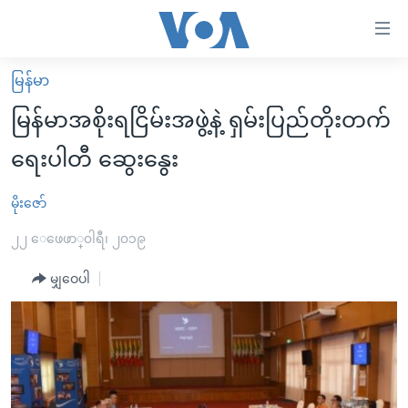
သုံး
ရ
လွယ်ကူ
မြန်မာ
မူလစာမျက်နှာ
စေ
မြန်မာအစိုးရငြိမ်းအဖွဲ့နဲ့ ရှမ်းပြည်တိုးတက်
မြန်မာ
သည့်
ရေးပါတီ ဆွေးနွေး
ကမ္ဘာ့သတင်းများ
Link
ဗွီဒီယို
နိုင်ငံတကာ
မိုးဇော်
များ
သတင်းလွတ်လပ်ခွင့်
အမေရိကန်
၂၂ ေဖေဖာ္၀ါရီ၊ ၂၀၁၉
ပင်မ
ရပ်ဝန်းတခု လမ်းတခု အလွန်
တရုတ်
အကြောင်းအရာ
မျှဝေပါ
သို့
အင်္ဂလိပ်စာလေ့လာမယ်
အစ္စရေး-ပါလက်စတိုင်း
ကျော်
အပတ်စဉ်ကဏ္ဍများ
အမေရိကန်သုံးအီဒီယံ
ကြည့်
ရေဒီယိုနှင့်ရုပ်သံ အချက်အလက်များ
မကြေးမုံရဲ့ အင်္ဂလိပ်စာ
ရေဒီယို
ရန်
ပင်မ
ရေဒီယို/တီဗွီအစီအစဉ်
ရုပ်ရှင်ထဲက အင်္ဂလိပ်စာ
တီဗွီ