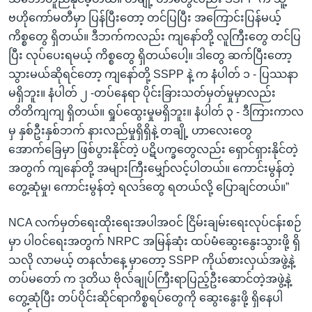
ဗဟိုကော်မတီမှာ ပြန်ပြီးတော့ တင်ပြပြီး အကြောင်းပြန်မယ့်
ကိစ္စတွေ ရှိတယ်။ ဒီဘက်ကလည်း ကျနော်တို့ လူကြီးတွေ တင်ပြ
ပြီး လုပ်ပေးရမယ့် ကိစ္စတွေ ရှိတယ်ပေါ့။ ဒါတွေ ဆက်ပြီးတော့
သွားမယ်ဆိုရင်တော့ ကျနော်တို့ SSPP နဲ့ က နံပါတ် ၁ - ပြဿနာ
မရှိဘူး။ နံပါတ် ၂ -တပ်နေရာ ပိုင်းခြားသတ်မှတ်မှုမှာလည်း
တိတိကျကျ ရှိတယ်။ ရှုပ်ထွေးမှုမရှိဘူး။ နံပါတ် ၃ - ဒီကြားကာလ
မှ နှစ်ဦးနှစ်ဘက် နားလည်မှုရှိရှိနဲ့ တချို့ ဟာလေးတွေ
အောက်ခြေမှာ ဖြစ်ပွားနိုင်တဲ့ ပဋိပက္ခတွေလည်း ရှောင်ရှားနိုင်တဲ့
အတွက် ကျနော်တို့ အများကြီးမျှော်လင့်ပါတယ်။ ကောင်းမွန်တဲ့
တွေ့ဆုံမှု၊ ကောင်းမွန်တဲ့ ရလဒ်တွေ ရတယ်လို့ ပြောချင်တယ်။”
NCA လက်မှတ်ရေးထိုးရေးအပါအဝင် ငြိမ်းချမ်းရေးလုပ်ငန်းစဉ်
မှာ ပါဝင်ရေးအတွက် NRPC အမြန်ဆုံး ထပ်မံဆွေးနွေးသွားဖို့ ရှိ
သလို လာမယ့် တနင်္လာနေ့ မှာတော့ SSPP ကိုယ်စားလှယ်အဖွဲ့နဲ့
တပ်မတော် က ဒုတိယ ဗိုလ်ချုပ်ကြီးရာပြည့်ဦးဆောင်တဲ့အဖွဲ့နဲ့
တွေ့ဆုံပြီး တပ်ပိုင်းဆိုင်ရာကိစ္စရပ်တွေကို ဆွေးနွေးဖို့ ရှိနေပါ