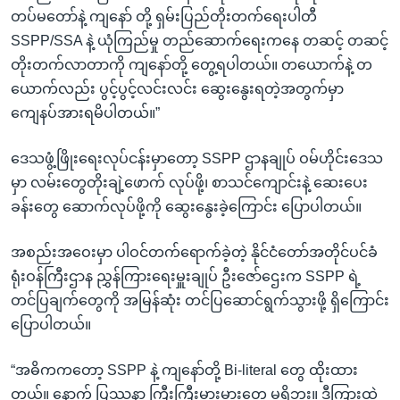
တပ်မတော်နဲ့ ကျနော် တို့ ရှမ်းပြည်တိုးတက်ရေးပါတီ
SSPP/SSA နဲ့ ယုံကြည်မှု တည်ဆောက်ရေးကနေ တဆင့် တဆင့်
တိုးတက်လာတာကို ကျနော်တို့ တွေ့ရပါတယ်။ တယောက်နဲ့ တ
ယောက်လည်း ပွင့်ပွင့်လင်းလင်း ဆွေးနွေးရတဲ့အတွက်မှာ
ကျေနပ်အားရမိပါတယ်။”
ဒေသဖွံ့ဖြိုးရေးလုပ်ငန်းမှာတော့ SSPP ဌာနချုပ် ဝမ်ဟိုင်းဒေသ
မှာ လမ်းတွေတိုးချဲ့ဖောက် လုပ်ဖို့၊ စာသင်ကျောင်းနဲ့ ဆေးပေး
ခန်းတွေ ဆောက်လုပ်ဖို့ကို ဆွေးနွေးခဲ့ကြောင်း ပြောပါတယ်။
အစည်းအဝေးမှာ ပါဝင်တက်ရောက်ခဲ့တဲ့ နိုင်ငံတော်အတိုင်ပင်ခံ
ရုံးဝန်ကြီးဌာန ညွှန်ကြားရေးမှူးချုပ် ဦးဇော်ဌေးက SSPP ရဲ့
တင်ပြချက်တွေကို အမြန်ဆုံး တင်ပြဆောင်ရွက်သွားဖို့ ရှိကြောင်း
ပြောပါတယ်။
“အဓိကကတော့ SSPP နဲ့ ကျနော်တို့ Bi-literal တွေ ထိုးထား
တယ်။ နောက် ပြဿနာ ကြီးကြီးမားမားတွေ မရှိဘူး။ ဒီကြားထဲ