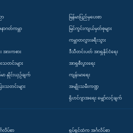
ပညာ
မြန်မာပြည်မှပေးစာ
အနာဂတ်ကမ္ဘာ
မြင်ကွင်းကျယ်မှတ်စုများ
ကမ္ဘာတလွှားခရီးသွား
း အားကစား
ဒီသီတင်းပတ် အာရှနိုင်ငံရေး
ားသတင်းများ
အာရှစီးပွားရေး
်မာ နှိုင်းယှဉ်ချက်
ကျန်းမာရေး
ပြားသတင်းများ
အမျိုးသမီးကဏ္ဍ
ရိုဟင်ဂျာအရေး မျှော်လင့်ချက်
်္ဂလိပ်စာ
ရုပ်ရှင်ထဲက အင်္ဂလိပ်စာ