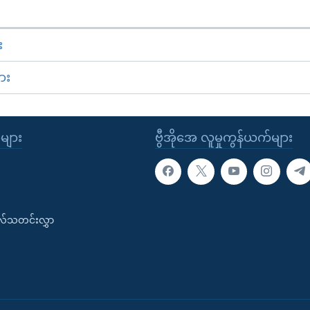
း
ား
ုများ
ဗွီအိုအေ လူမှုကွန်ယက်များ
းလ်သတင်းလွှာ