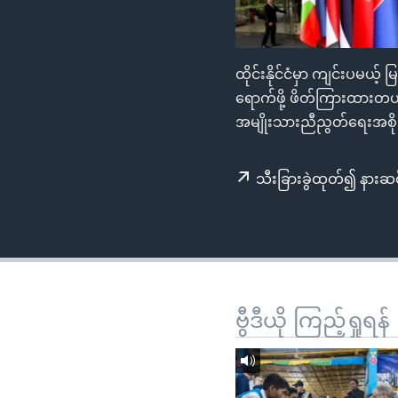
သုတပဒေသာ အင်္ဂလိပ်စာ
အ
ညွန်း
စာမျက်နှာ
ထိုင်းနိုင်ငံမှာ ကျင်းပမယ
သို့
ရောက်ဖို့ ဖိတ်ကြားထားတ
ကျော်
အမျိုးသားညီညွတ်ရေးအစိ
ကြည့်
ရန်
ရှာဖွေ
သီးခြားခွဲထုတ်၍ နားဆင
ရန်
နေရာ
သို့
ကျော်
ရန်
ဗွီဒီယို ကြည့်ရှုရန်