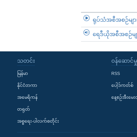
ရုပ်သံအစီအစဉ်မျာ
ရေဒီယိုအစီအစဉ်မျ
သတင်း
၀န်ဆောင်မှ
မြန်မာ
RSS
နိုင်ငံတကာ
ပေါ့ဒ်ကတ်စ်
အမေရိကန်
နေ့စဉ်အီးမေ
တရုတ်
အစ္စရေး-ပါလက်စတိုင်း