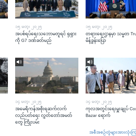
၁၅ မတ္၊ ၂၀၂၅
၁၅ မတ္၊ ၂၀၂၅
အပစ်ရပ်ရေးသဘောမတူရင် ရုရှား
တရားရေးဌာနမှာ သမ္မတ T
ကို G7 ဒဏ်ခတ်မည်
မိန့်ခွန်းပြော
၁၄ မတ္၊ ၂၀၂၅
၁၄ မတ္၊ ၂၀၂၅
အမေရိကန်အစိုးရဆက်လက်
ကုလအတွင်းရေးမှူးချုပ် Co
လည်ပတ်ရေး လွှတ်တော်အမတ်
Bazar ရောက်
တွေ ကြိုးပမ်း
အစီအစဉ်တွဲများအားလုံးကြည့