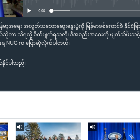
0:00
့် မြန်မာ့အရေး အလွတ်သဘောဆွေးနွေးပွဲကို မြန်မာစစ်ကောင်စီ နိုင်ငံ
ယ်ဆိုတာ သိရလို့ စိတ်ပျက်ရသလို၊ ဒီအစည်းအဝေးကို ဖျက်သိမ်းသ
ုးရ NUG က ပြောဆိုလိုက်ပါတယ်။
်နိုင်ပါသည်။