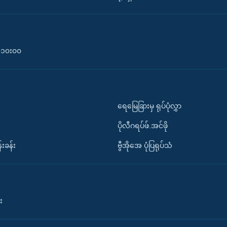
၀-၁၀း၀၀
ရေမြေခြားမှ ရုပ်ပုံလွှာ
ပိုလီဂရပ်ဖ်.အင်ဖို
်းခန်း
ဗွီအိုအေ ပုံပြရုပ်သံ
း