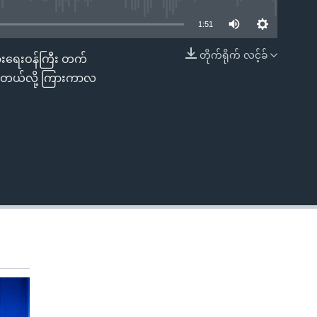
1:51
တိုက်ရိုက် လင့်ခ်
ခြားရေးဝန်ကြီး တက်
EMBED
င့်တယ်လို့ ကြားကာလ