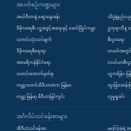
အပတ်စဉ်ကဏ္ဍများ
အယ်ဒီတာနဲ့ ဆွေးနွေးခန်း
သိပ္ပံနဲ့နည်း
ဒီမိုကရေစီ၊ လူ့အခွင့်အရေးနှင့် ခေတ်ပြိုင်ကမ္ဘာ
ဥတုရာသီနဲ့ 
သတင်းသုံးသပ်ချက်
စီးပွားရေး
ဒီမိုကရေစီရေးရာ
တပတ်အတွင်
အမေရိကန်နိုင်ငံရေး
လယ်ယာစီးပွ
သတင်းထောက်မှတ်စု
ယူကရိန်း၊ မြန
ကမ္ဘာ့သတင်းမီဒီယာထဲက မြန်မာ
ထူးခြားဆန်း
ကမ္ဘာ့ မြန်မာ့ မီဒီယာမြင်ကွင်း
လူမှုရှုခင်း
အင်္ဂလိပ်သင်ခန်းစာများ
အီဒီယံသင်ခန်းစာ
မကြေးမုံရဲ့အင