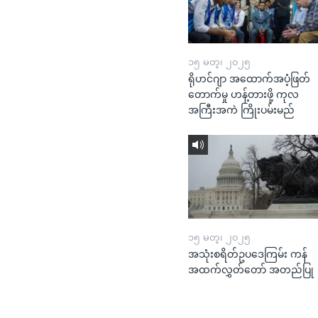
၁၅ မတ္၊ ၂၀၂၅
ရိုဟင်ဂျာ အထောက်အပံ့ဖြတ်
တောက်မှု ဟန့်တားဖို့ ကုလ
အကြီးအကဲ ကြိုးပမ်းမည်
၁၅ မတ္၊ ၂၀၂၅
အသုံးစရိတ်ဥပဒေကြမ်း ကန်
အထက်လွှတ်တော် အတည်ပြု