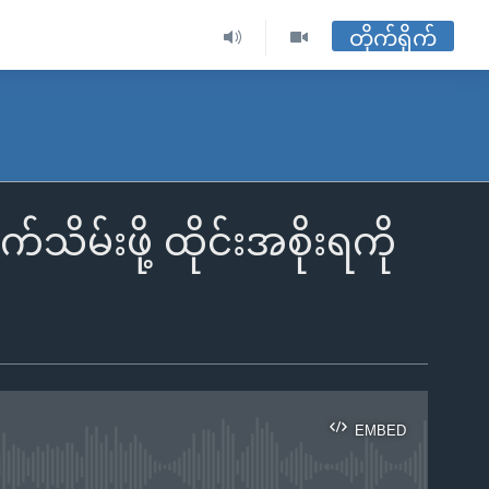
တိုက်ရိုက်
မ်းဖို့ ထိုင်းအစိုးရကို
EMBED
ble