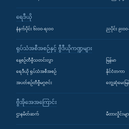
ရေဒီယို
နံနက်ပိုင်း ၆း၀၀-ရး၀၀
ညပိုင်း ၉း၀
ရုပ်သံအစီအစဉ်နှင့် ဗွီဒီယိုကဏ္ဍများ
နေ့စဉ်တီဗွီသတင်းလွှာ
မြန်မာ
ရေဒီယို ရုပ်သံအစီအစဉ်
နိုင်ငံတကာ
အပတ်စဉ်တီဗွီမဂ္ဂဇင်း
တွေ့ဆုံမေးမြန
ဗွီအိုအေအကြောင်း
ဌာနမိတ်ဆက်
မီတာလှိုင်းမျာ