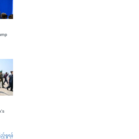
rump
x's
်ရှုရန်