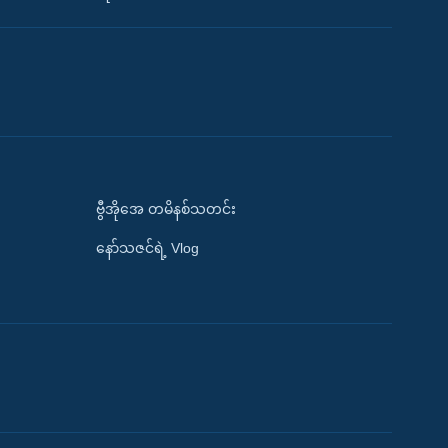
ဗွီအိုအေ တမိနစ်သတင်း
နော်သဇင်ရဲ့ Vlog