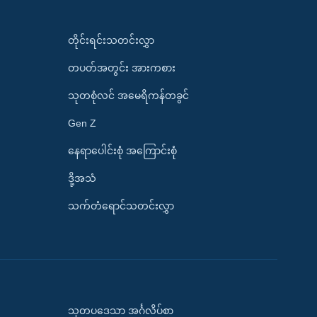
တိုင်းရင်းသတင်းလွှာ
တပတ်အတွင်း အားကစား
သုတစုံလင် အမေရိကန်တခွင်
Gen Z
နေရာပေါင်းစုံ အကြောင်းစုံ
ဒို့အသံ
သက်တံရောင်သတင်းလွှာ
သုတပဒေသာ အင်္ဂလိပ်စာ