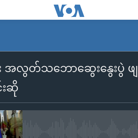
 အလွတ်သဘောဆွေးနွေးပွဲ ဖျက်သိ
းဆို
No media source currently availa