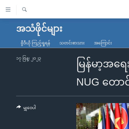
သုံး
ရ
ရှာဖွေ
လွယ်ကူ
မူလစာမျက်နှာ
အသံဖိုင်များ
ရ
စေ
မြန်မာ
လာ
ဗွီဒီယို ကြည့်ရှုရန်
သတင်းစာသား
အကြောင်း
သည့်
ဒ်
ကမ္ဘာ့သတင်းများ
Link
ဗွီဒီယို
နိုင်ငံတကာ
၁၇ ဇြန္၊ ၂၀၂၃
မြန်မာ့အရေး
များ
သတင်းလွတ်လပ်ခွင့်
အမေရိကန်
ပင်မ
ရပ်ဝန်းတခု လမ်းတခု အလွန်
တရုတ်
NUG တောင်
အကြောင်းအရာ
အင်္ဂလိပ်စာလေ့လာမယ်
အစ္စရေး-ပါလက်စတိုင်း
သို့
အပတ်စဉ်ကဏ္ဍများ
အမေရိကန်သုံးအီဒီယံ
ကျော်
ကြည့်
မျှဝေပါ
ရေဒီယိုနှင့်ရုပ်သံ အချက်အလက်များ
မကြေးမုံရဲ့ အင်္ဂလိပ်စာ
ရေဒီယို
ရန်
ရေဒီယို/တီဗွီအစီအစဉ်
ရုပ်ရှင်ထဲက အင်္ဂလိပ်စာ
တီဗွီ
ပင်မ