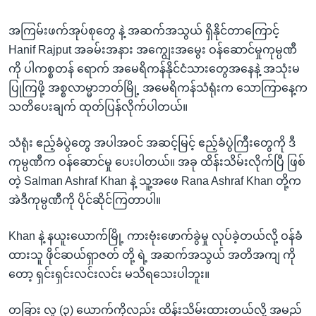
အ
သုတပဒေသာ အင်္ဂလိပ်စာ
ညွန်း
Learning English
အကြမ်းဖက်အုပ်စုတွေ နဲ့ အဆက်အသွယ် ရှိနိုင်တာကြောင့်
စာမျက်နှာ
Hanif Rajput အခမ်းအနား အကျွေးအမွေး ဝန်ဆောင်မှုကုမ္ပဏီ
သို့
ဗွီအိုအေ လူမှုကွန်ယက်များ
ကို ပါကစ္စတန် ရောက် အမေရိကန်နိုင်ငံသားတွေအနေနဲ့ အသုံးမ
ကျော်
ပြုကြဖို့ အစ္စလာမ္မာဘတ်မြို့ အမေရိကန်သံရုံးက သောကြာနေ့က
ကြည့်
သတိပေးချက် ထုတ်ပြန်လိုက်ပါတယ်။
ရန်
ဘာသာစကားများ
ရှာဖွေ
သံရုံး ဧည့်ခံပွဲတွေ အပါအဝင် အဆင့်မြင့် ဧည့်ခံပွဲကြီးတွေကို ဒီ
ရန်
ကုမ္ပဏီက ဝန်ဆောင်မှု ပေးပါတယ်။ အခု ထိန်းသိမ်းလိုက်ပြီ ဖြစ်
နေရာ
တဲ့ Salman Ashraf Khan နဲ့ သူ့အဖေ Rana Ashraf Khan တို့က
သို့
အဲဒီကုမ္ပဏီကို ပိုင်ဆိုင်ကြတာပါ။
ကျော်
ရန်
Khan နဲ့ နယူးယောက်မြို့ ကားဗုံးဖောက်ခွဲမှု လုပ်ခဲ့တယ်လို့ ဝန်ခံ
ထားသူ ဖိုင်ဆယ်ရှာဇတ် တို့ ရဲ့ အဆက်အသွယ် အတိအကျ ကို
တော့ ရှင်းရှင်းလင်းလင်း မသိရသေးပါဘူး။
တခြား လူ (၃) ယောက်ကိုလည်း ထိန်းသိမ်းထားတယ်လို့ အမည်