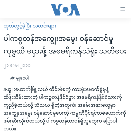
သုံး
ရ
လွယ်ကူ
ထုတ်လွှင့်ခဲ့ပြီး သတင်းများ
မူလစာမျက်နှာ
စေ
ပါကစ္စတန်အကျွေးအမွေး ဝန်ဆောင်မှု
မြန်မာ
သည့်
ကုမ္ပဏီ မငှားဖို့ အမေရိကန်သံရုံး သတိပေး
ကမ္ဘာ့သတင်းများ
Link
ဗွီဒီယို
နိုင်ငံတကာ
၂၁ ေမ၊ ၂၀၁၀
များ
သတင်းလွတ်လပ်ခွင့်
အမေရိကန်
ပင်မ
မျှဝေပါ
ရပ်ဝန်းတခု လမ်းတခု အလွန်
တရုတ်
အကြောင်းအရာ
နယူူးယောက်မြို့လယ် တိုင်းမ်စကွဲ ကားဗုံးဖောက်ခွဲမှုနဲ့
သို့
အင်္ဂလိပ်စာလေ့လာမယ်
အစ္စရေး-ပါလက်စတိုင်း
ထိန်းသိမ်းထားတဲ့ ပါကစ္စတန်နိုင်ငံဖွား အမေရိကန်နိုင်ငံသားကို
ကျော်
အပတ်စဉ်ကဏ္ဍများ
အမေရိကန်သုံးအီဒီယံ
ကူညီခဲ့တယ်လို့ သံသယ ရှိတဲ့အတွက်၊ အခမ်းအနားတွေမှာ
ကြည့်
အကျွေးအမွေး ဝန်ဆောင်မှုပေးတဲ့ ကုမ္ပဏီပိုင်ရှင်တစ်ယောက်ကို
ရေဒီယိုနှင့်ရုပ်သံ အချက်အလက်များ
မကြေးမုံရဲ့ အင်္ဂလိပ်စာ
ရေဒီယို
ရန်
ဖမ်းဆီးလိုက်တယ်လို့ ပါကစ္စတန်တာဝန်ရှိသူတွေက ပြောပါ
ပင်မ
ရေဒီယို/တီဗွီအစီအစဉ်
ရုပ်ရှင်ထဲက အင်္ဂလိပ်စာ
တီဗွီ
တယ်။