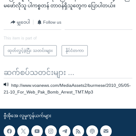
မဖော်လိုသူ ပါကစ္စတန် တာဝန်ရှိသူတွေက ပြောပါတယ်။
မျှဝေပါ
Follow us
This item is part of
ထုတ်လွှင့်ခဲ့ပြီး သတင်းများ
နိုင်ငံတကာ
ဆက်စပ်သတင်းများ ...
http://www.voanews.com/MediaAssets2/burmese/2010_05/05-
21-10_For_Web_Pak_Bomb_Arrest_TMT.Mp3
ဗွီအိုအေ လူမှုကွန်ယက်များ