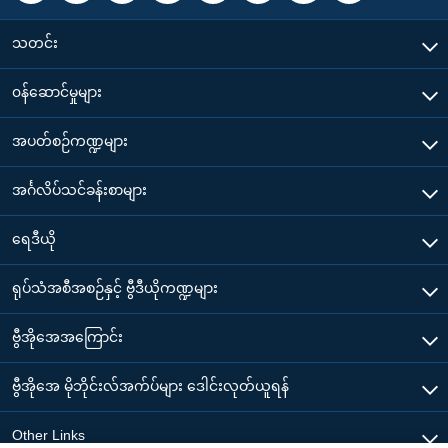
သတင်း
၀န်ဆောင်မှုများ
အပတ်စဉ်ကဏ္ဍများ
အင်္ဂလိပ်သင်ခန်းစာများ
ရေဒီယို
ရုပ်သံအစီအစဉ်နှင့် ဗွီဒီယိုကဏ္ဍများ
ဗွီအိုအေအကြောင်း
ဗွီအိုအေ မိုဘိုင်းလ်အက်ပ်များ ဒေါင်းလုတ်ယူရန်
Other Links