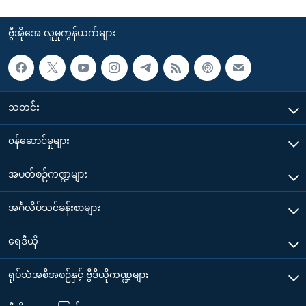
ဗွီအိုအေ လူမှုကွန်ယက်များ
သတင်း
၀န်ဆောင်မှုများ
အပတ်စဉ်ကဏ္ဍများ
အင်္ဂလိပ်သင်ခန်းစာများ
ရေဒီယို
ရုပ်သံအစီအစဉ်နှင့် ဗွီဒီယိုကဏ္ဍများ