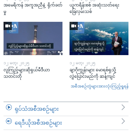
အမေရိကန် အကူအညီနဲ့ ရိုက်ခတ်
ယူကရိန်းစစ် အဆုံးသတ်ရေး
မှု
ခြေလှမ်းသစ်
၁၂ မတ္၊ ၂၀၂၅
၁၂ မတ္၊ ၂၀၂၅
လူကြည့်များဆိုရှယ်မီဒီယာ
ချာဂိုကျွန်းများ မောရစ်ရှသို့
သတင်းတို
လွှဲပြောင်းမည်ကို ဆန့်ကျင်
အစီအစဉ်တွဲများအားလုံးကြည့်ရှုရန်
ရုပ်သံအစီအစဉ်များ
ရေဒီယိုအစီအစဉ်များ