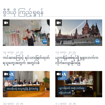
ဗွီဒီယို ကြည့်ရှုရန်
၁၄ မတ္၊ ၂၀၂၅
၁၃ မတ္၊ ၂၀၂၅
ကင်ဆာကြောင့် ရင်သားဖြတ်ထုတ်
ယူကရိန်းစစ်ရပ်ဖို့ ရုရှားဘက်က
ရသူတွေအတွက် အတွင်းခံ
လိုက်လျောနိုင်ခြေ
၁၃ မတ္၊ ၂၀၂၅
၁၂ မတ္၊ ၂၀၂၅