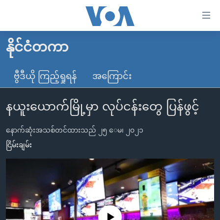
သုံး
ရ
လွယ်ကူ
နိုင်ငံတကာ
မူလစာမျက်နှာ
စေ
မြန်မာ
ဗွီဒီယို ကြည့်ရှုရန်
အကြောင်း
သည့်
ကမ္ဘာ့သတင်းများ
Link
နယူးယောက်မြို့မှာ လုပ်ငန်းတွေ ပြန်ဖွင့်
ဗွီဒီယို
နိုင်ငံတကာ
များ
သတင်းလွတ်လပ်ခွင့်
အမေရိကန်
ပင်မ
နောက်ဆုံးအသစ်တင်ထားသည် ၂၅ ေမ၊ ၂၀၂၁
ရပ်ဝန်းတခု လမ်းတခု အလွန်
တရုတ်
အကြောင်းအရာ
ငြိမ်းချမ်း
သို့
အင်္ဂလိပ်စာလေ့လာမယ်
အစ္စရေး-ပါလက်စတိုင်း
ကျော်
အပတ်စဉ်ကဏ္ဍများ
အမေရိကန်သုံးအီဒီယံ
ကြည့်
ရေဒီယိုနှင့်ရုပ်သံ အချက်အလက်များ
မကြေးမုံရဲ့ အင်္ဂလိပ်စာ
ရေဒီယို
ရန်
ပင်မ
ရေဒီယို/တီဗွီအစီအစဉ်
ရုပ်ရှင်ထဲက အင်္ဂလိပ်စာ
တီဗွီ
No media source currently available