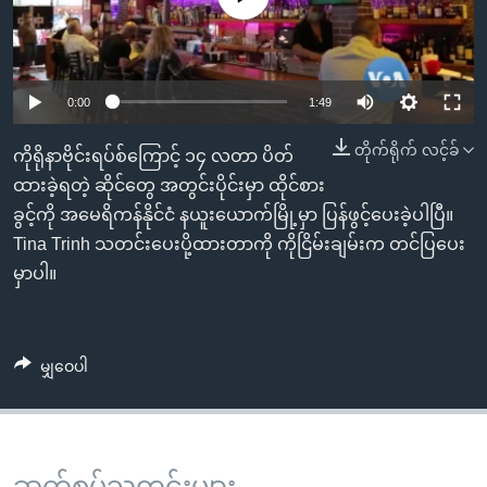
အ
သုတပဒေသာ အင်္ဂလိပ်စာ
ညွန်း
Learning English
စာမျက်နှာ
သို့
ဗွီအိုအေ လူမှုကွန်ယက်များ
0:00
1:49
ကျော်
တိုက်ရိုက် လင့်ခ်
ကြည့်
ကိုရိုနာဗိုင်းရပ်စ်ကြောင့် ၁၄ လတာ ပိတ်
ရန်
ထားခဲ့ရတဲ့ ဆိုင်တွေ အတွင်းပိုင်းမှာ ထိုင်စား
ဘာသာစကားများ
ရှာဖွေ
ခွင့်ကို အမေရိကန်နိုင်ငံ နယူးယောက်မြို့မှာ ပြန်ဖွင့်ပေးခဲ့ပါပြီ။
ရန်
Tina Trinh သတင်းပေးပို့ထားတာကို ကိုငြိမ်းချမ်းက တင်ပြပေး
နေရာ
မှာပါ။
သို့
ကျော်
ရန်
မျှဝေပါ
ဆက်စပ်သတင်းများ ...