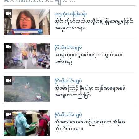
တွေ့ဆုံမေးမြန်းခန်း
ထိုင်း ကိုဗစ်တတိယလှိုင်းနဲ့ မြန်မာရွှေ့ပြောင်း
အလုပ်သမားများ
ဗွီဒီယိုပေါင်းချုပ်
အာရှ ကိုဗစ်ကူးစက်မှုနဲ့ ကာကွယ်ဆေး
အစီအစဉ်
ဗွီဒီယိုပေါင်းချုပ်
ကိုဗစ်ကြောင့် နီပေါမှာ ကျန်းမာရေးစနစ်
အကျပ်အတည်းဖြစ်
ဗွီဒီယိုပေါင်းချုပ်
ကိုဗစ်လူနာတင်ယာဉ်ဖြစ်သွားတဲ့ အိန္ဒိယ
သုံးဘီးကားများ