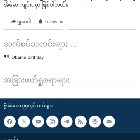
အိမ်မှာ ကျင်းပမှာ ဖြစ်ပါတယ်။
မျှဝေပါ
Follow us
ဆက်စပ်သတင်းများ ...
Obama Birthday
အခြားဖတ်ရှုစရာများ
ဗွီအိုအေ လူမှုကွန်ယက်များ
သတင်း