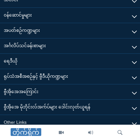
၀န်ဆောင်မှုများ
အပတ်စဉ်ကဏ္ဍများ
အင်္ဂလိပ်သင်ခန်းစာများ
ရေဒီယို
ရုပ်သံအစီအစဉ်နှင့် ဗွီဒီယိုကဏ္ဍများ
ဗွီအိုအေအကြောင်း
ဗွီအိုအေ မိုဘိုင်းလ်အက်ပ်များ ဒေါင်းလုတ်ယူရန်
Other Links
တိုက်ရိုက်