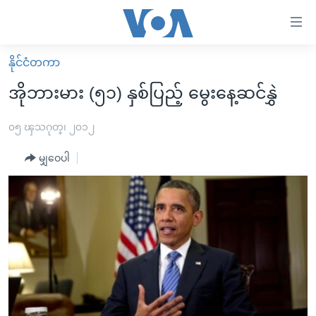
သုံး
ရ
လွယ်ကူ
နိုင်ငံတကာ
မူလစာမျက်နှာ
စေ
အိုဘားမား (၅၁) နှစ်ပြည့် မွေးနေ့ဆင်နွှဲ
မြန်မာ
သည့်
ကမ္ဘာ့သတင်းများ
၀၅ ၾသဂုတ္၊ ၂၀၁၂
Link
ဗွီဒီယို
နိုင်ငံတကာ
မျှဝေပါ
များ
သတင်းလွတ်လပ်ခွင့်
အမေရိကန်
ပင်မ
ရပ်ဝန်းတခု လမ်းတခု အလွန်
တရုတ်
အကြောင်းအရာ
သို့
အင်္ဂလိပ်စာလေ့လာမယ်
အစ္စရေး-ပါလက်စတိုင်း
ကျော်
အပတ်စဉ်ကဏ္ဍများ
အမေရိကန်သုံးအီဒီယံ
ကြည့်
ရေဒီယိုနှင့်ရုပ်သံ အချက်အလက်များ
မကြေးမုံရဲ့ အင်္ဂလိပ်စာ
ရေဒီယို
ရန်
ပင်မ
ရေဒီယို/တီဗွီအစီအစဉ်
ရုပ်ရှင်ထဲက အင်္ဂလိပ်စာ
တီဗွီ