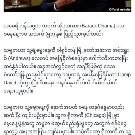
အ
သုတပဒေသာ အင်္ဂလိပ်စာ
ညွန်း
Learning English
စာမျက်နှာ
အမေရိကန်သမ္မတ ဘရက် အိုဘားမား (Barack Obama) ဟာ
သို့
ဗွီအိုအေ လူမှုကွန်ယက်များ
စနေနေ့ကပဲ အသက် (၅၁) နှစ် ပြည့်သွားခဲ့ပါတယ်။
ကျော်
ကြည့်
သမ္မတဟာ သူ့ရဲ့မွေးနေ့ကို ဝါရှင်တန် မြို့တော်အနားက အင်ဒရူး
ရန်
ဘာသာစကားများ
စ် (Andrews) လေတပ် အခြေစိုက်စခန်းမှာ ဂေါက်သီးကစားပြီး
ရှာဖွေ
ဆင်နွှဲခဲ့ပါတယ်။ အခုအသံလွှင့်နေတဲ့ အချိန်ဖြစ်တဲ့ ဒေသ
ရန်
စံတော်ချိန် ညနေပိုင်းမှာတော့ သမ္မတရဲ့ အပန်းဖြေရိပ်သာ Camp
နေရာ
David ကိုသွားပြီး ဒီ စနေ၊ တနင်္ဂနွေ တိတ်တိတ်ဆိတ်ဆိတ်
သို့
အနားယူမှာပါ။
ကျော်
ရန်
သမ္မတက သူ့မွေးနေ့ကို နောက်အပတ် စနေ တနင်္ဂနွေမှာလည်း
ဆက်ပြီး ကျင်းပဦးမှာပါ။ သူက ရှီကာကို (Chicago) မြို့မှာ
မွေးနေ့ပွဲနဲ့အတူ သမ္မတ မဲဆွယ်စည်းရုံးမှုတွေ အတွက် ရန်ပုံငွေ
ရှာတဲ့ပွဲ အများအပြား ကျင်းပမှာပါ။ တပွဲကိုတော့ ရှီကာကို က သူ့