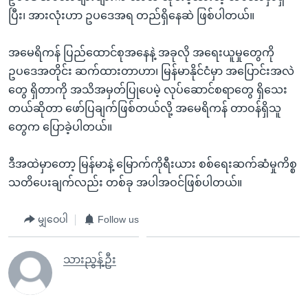
ပြီး၊ အားလုံးဟာ ဥပဒေအရ တည်ရှိနေဆဲ ဖြစ်ပါတယ်။
အမေရိကန် ပြည်ထောင်စုအနေနဲ့ အခုလို အရေးယူမှုတွေကို
ဥပဒေအတိုင်း ဆက်ထားတာဟာ၊ မြန်မာနိုင်ငံမှာ အပြောင်းအလဲ
တွေ ရှိတာကို အသိအမှတ်ပြုပေမဲ့ လုပ်ဆောင်စရာတွေ ရှိသေး
တယ်ဆိုတာ ဖော်ပြချက်ဖြစ်တယ်လို့ အမေရိကန် တာဝန်ရှိသူ
တွေက ပြောခဲ့ပါတယ်။
ဒီအထဲမှာတော့ မြန်မာနဲ့ မြောက်ကိုရီးယား စစ်ရေးဆက်ဆံမှုကိစ္စ
သတိပေးချက်လည်း တစ်ခု အပါအဝင်ဖြစ်ပါတယ်။
မျှဝေပါ
Follow us
သားညွန့်ဦး