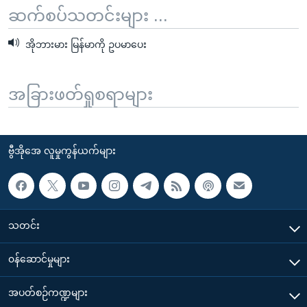
ဆက်စပ်သတင်းများ ...
အိုဘားမား မြန်မာကို ဥပမာပေး
အခြားဖတ်ရှုစရာများ
ဗွီအိုအေ လူမှုကွန်ယက်များ
သတင်း
၀န်ဆောင်မှုများ
အပတ်စဉ်ကဏ္ဍများ