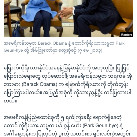
အ
သုတပဒေသာ အင်္ဂလိပ်စာ
ညွန်း
Learning English
စာမျက်နှာ
သို့
ဗွီအိုအေ လူမှုကွန်ယက်များ
ကျော်
ကြည့်
အမေရိကန်သမ္မတ Barack Obama နဲ့ တောင်ကိုရီးယားသမ္မတ Park
Geun-hye တို့ အိမ်ဖြူတော်မှာ တွေ့ဆုံစဉ် (၇ မေ ၂၀၁၃)
ရန်
ဘာသာစကားများ
ရှာဖွေ
မြောက်ကိုရီးယားနိုင်ငံအနေနဲ့ မြန်မာနိုင်ငံကို အတုယူပြီး ပြုပြင်
ရန်
ပြောင်းလဲရေးတွေ လုပ်ဆောင်ဖို့ အမေရိကန်သမ္မတ ဘရက်ခ် အို
နေရာ
ဘားမား (Barack Obama) က မြောက်ကိုရီးယားကို တိုက်တွန်း
သို့
ပြောကြားပါတယ်။ အပြည့်အစုံကို ကိုသားညွန့်ဦး တင်ပြထားပါ
ကျော်
တယ်။
ရန်
အမေရိကန်ပြည်ထောင်စုကို ၅ ရက်ကြာခရီး ရောက်ရှိနေတဲ့
တောင် ကိုရီးယား သမ္မတ ပခ် ဂွန် ဟေဲး (Park Geun-hye) နဲ့
အင်္ဂါနေ့တုန်းက ပြုလုပ်တဲ့ ပူးတွဲ သတင်းစာ ရှင်းလင်းပွဲအတွင်း