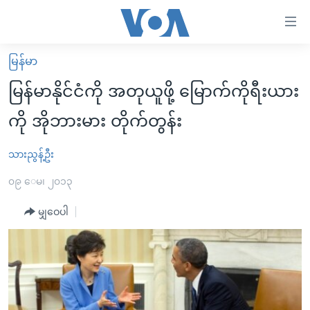
သုံး
ရ
လွယ်ကူ
မြန်မာ
မူလစာမျက်နှာ
စေ
မြန်မာနိုင်ငံကို အတုယူဖို့ မြောက်ကိုရီးယား
မြန်မာ
သည့်
ကို အိုဘားမား တိုက်တွန်း
ကမ္ဘာ့သတင်းများ
Link
ဗွီဒီယို
နိုင်ငံတကာ
သားညွန့်ဦး
များ
သတင်းလွတ်လပ်ခွင့်
အမေရိကန်
၀၉ ေမ၊ ၂၀၁၃
ပင်မ
ရပ်ဝန်းတခု လမ်းတခု အလွန်
တရုတ်
အကြောင်းအရာ
မျှဝေပါ
သို့
အင်္ဂလိပ်စာလေ့လာမယ်
အစ္စရေး-ပါလက်စတိုင်း
ကျော်
အပတ်စဉ်ကဏ္ဍများ
အမေရိကန်သုံးအီဒီယံ
ကြည့်
ရေဒီယိုနှင့်ရုပ်သံ အချက်အလက်များ
မကြေးမုံရဲ့ အင်္ဂလိပ်စာ
ရေဒီယို
ရန်
ပင်မ
ရေဒီယို/တီဗွီအစီအစဉ်
ရုပ်ရှင်ထဲက အင်္ဂလိပ်စာ
တီဗွီ