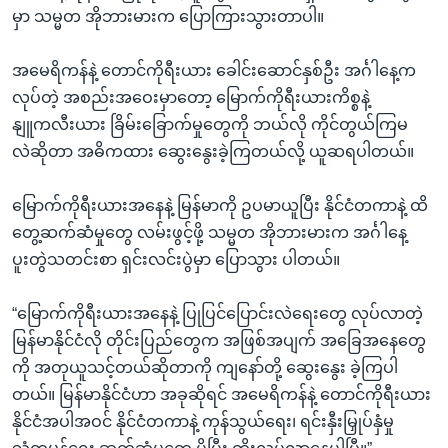
မှာ သမ္မတ အိုဘားမားက ပြောကြားသွားတာပါ။
အမေရိကန်နဲ့ တောင်ကိုရီးယား ခေါင်းဆောင်နှစ်ဦး အင်္ဂါနေ့က
လုပ်တဲ့ အစည်းအဝေးမှာတော့ မြောက်ကိုရီးယားကိစ္စနဲ့
နျူကလီးယား ခြိမ်းခြောက်မှုတွေကို ဘယ်လို ကိုင်တွယ်ကြမ
လဲဆိုတာ အဓိကထား ဆွေးနွေးခဲ့ကြတယ်လို့ ယူဆရပါတယ်။
မြောက်ကိုရီးယားအနေနဲ့ မြန်မာကို ဥပမာယူပြီး နိုင်ငံတကာနဲ့ ထိ
တွေ့ဆက်ဆံမှုတွေ လမ်းဖွင့်ဖို့ သမ္မတ အိုဘားမားက အင်္ဂါနေ့
ပူးတွဲသတင်းစာ ရှင်းလင်းပွဲမှာ ပြောသွား ပါတယ်။
“မြောက်ကိုရီးယားအနေနဲ့ ပြုပြင်ပြောင်းလဲရေးတွေ လုပ်လာတဲ့
မြန်မာနိုင်ငံလို တိုင်းပြည်တွေက အဖြစ်အပျက် အခြေအနေတွေ
ကို အတုယူသင့်တယ်ဆိုတာကို ကျနော်တို့ ဆွေးနွေး ခဲ့ကြပါ
တယ်။ မြန်မာနိုင်ငံဟာ အခုဆိုရင် အမေရိကန်နဲ့ တောင်ကိုရီးယား
နိုင်ငံအပါအဝင် နိုင်ငံတကာနဲ့ ကုန်သွယ်ရေး၊ ရင်းနှီးမြှုပ်နှံမှု