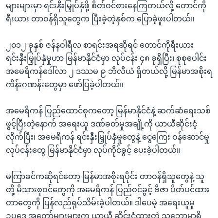
များများမှာ ရင်းနှီးမြှုပ်နှံဖို့ စိတ်ဝင်စားနေကြတယ်လို့ တောင်ကို
ရီးယား တာဝန်ရှိသူတွေက ပြီးခဲ့တဲ့နှစ်က ပြောခဲ့ဖူးပါတယ်။
၂၀၁၂ ခုနှစ် ဇန်နဝါရီလ စာရင်းအရဆိုရင် တောင်ကိုရီးယား
ရင်းနှီးမြှုပ်နှံမှုဟာ မြန်မာနိုင်ငံမှာ လုပ်ငန်း ၄၈ ခုရှိပြီး၊ စုစုပေါင်း
အမေရိကန်ဒေါ်လာ ၂ ဒဿမ ၉ ဘီလီယံ ရှိတယ်လို့ မြန်မာအစိုးရ
ကိန်းဂဏန်းတွေမှာ ဖော်ပြခဲ့ပါတယ်။
အမေရိကန် ပြည်ထောင်စုကတော့ မြန်မာနိုင်ငံနဲ့ ဆက်ဆံရေးသစ်
ဖွင့်ပြီးတဲ့နောက် အရေးယူ ဒဏ်ခတ်မှုအချို့ကို ယာယီဆိုင်းငံ့
လိုက်ပြီး၊ အမေရိကန် ရင်းနှီးမြှုပ်နှံမှုတွေနဲ့ ငွေကြေး ဝန်ဆောင်မှု
လုပ်ငန်းတွေ မြန်မာနိုင်ငံမှာ လုပ်ကိုင်ခွင့် ပေးခဲ့ပါတယ်။
မကြာခင်ကဆိုရင်တော့ မြန်မာအစိုးရပိုင်း တာဝန်ရှိသူတွေနဲ့ သူ
တို့ မိသားစုဝင်တွေကို အမေရိကန် ပြည်ဝင်ခွင့် ဗီဇာ ပိတ်ပင်ထား
တာတွေကို ပြန်လည်ရုပ်သိမ်းခဲ့ပါတယ်။ ဒါပေမဲ့ အရေးယူမှု
ဥပဒေ အတော်များများက ယာယီ ဆိုင်းငံ့ထားတဲ့ သဘောမှာရှိ