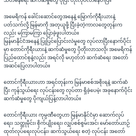
သံတမန်ရေး ဆက်ဆံမှုတွေ ပိုပြီး တိုးလုပ်လာနေပါပြီ။”
အမေရိကန် ခေါင်းဆောင်တွေအနေနဲ့ မြောက်ကိုရီးယားနဲ့
ပတ်သက်လို့ မြန်မာကို အတုယူဖို့ ပြီးခဲ့တဲ့ကာလတွေတုန်းက
လည်း မကြာမကြာ ပြောခဲ့ဖူးပါတယ်။
မြန်မာနိုင်ငံအနေနဲ့ ပြုပြင်ပြောင်းလဲမှုတွေ လုပ်လာပြီးနောက်ပိုင်း
မှာ တောင်ကိုရီးယားနဲ့ ဆက်ဆံမှုတွေ ပိုတိုးလာသလို၊ အမေရိကန်
ပြည်ထောင်စုနဲ့လည်း အရင်လို မဟုတ်ဘဲ ဆက်ဆံရေး အတော်
အဆင်ပြေလာပါတယ်။
တောင်ကိုရီးယားဟာ အရင်တုန်းက မြန်မာစစ်အစိုးရနဲ့ ဆက်ဆံ
ပြီး ကုန်သွယ်ရေး လုပ်ငန်းတွေ လုပ်တာ ရှိခဲ့ပေမဲ့၊ အခုနောက်ပိုင်း
ဆက်ဆံမှုတွေ ပိုကျယ်ပြန့်လာပါတယ်။
တောင်ကိုရီးယား ကုမ္ပဏီတွေဟာ မြန်မာနိုင်ငံမှာ ဆောက်လုပ်
ရေး၊ သတ္ထုမိုင်း၊ စိုက်ပျိုးရေး၊ လျှပ်စစ်စွမ်းအင်၊ မော်တော်ယာဉ်
ထုတ်လုပ်ရေးလုပ်ငန်း၊ ဆက်သွယ်ရေး စတဲ့ လုပ်ငန်း အတော်