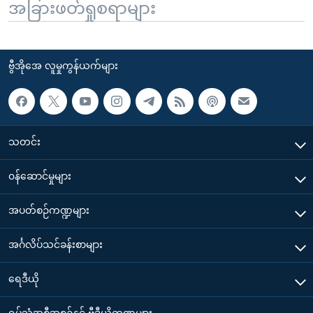
အခြားဖတ်ရှုစရာများ
ဗွီအိုအေ လူမှုကွန်ယက်များ
သတင်း
၀န်ဆောင်မှုများ
အပတ်စဉ်ကဏ္ဍများ
အင်္ဂလိပ်သင်ခန်းစာများ
ရေဒီယို