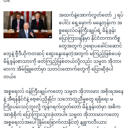
ပါ။
အထက်နဲ့အောက်လွှတ်တော် ၂ ရပ်
ပေါင်း ရှေ့မှောက် မနေ့တုန်းက အ
စ္စရေးလ်ဝန်ကြီးချုပ်ရဲ့ မိန့်ခွန်း
ပြောကြားချိန်မှာ နိုင်ငံတကာကိစ္စ
တွေအတွက် ဥရောပခေါင်းဆောင်
တွေနဲ့ ဗွီဒီယိုကတဆင့် ဆွေးနွေးနေတဲ့အတွက် မကြည့်ဖြစ်ပေမဲ့
မိန့်ခွန်းစာသားကို ဖတ်ကြည့်ဖြစ်တယ်လို့လည်း သမ္မတ အိုဘား
မားက အိမ်ဖြူတော်မှာ သတင်းထောက်တွေကို ပြောဆိုခဲ့ပါ
တယ်။
အစ္စရေးလ် ဝန်ကြီးချုပ်ကတော့ သမ္မတ အိုဘားမား အစိုးရအနေ
နဲ့ အီရန်နိုင်ငံနဲ့ စေ့စပ်ညှိနှိုင်း သဘောတူညီမှုတွေ ရရှိရေး မ
ကြိုးပမ်းသင့်ဘူးလို့ ကွန်ဂရက်လွှတ်တော် မိန့်ခွန်းထဲမှာ အဓိက
အာရုံစိုက် ပြောကြားသွားခဲ့တာပါ။ သမ္မတ အိုဘားမားကတော့
အစ္စရေးလ်အပေါ် ခြိမ်းခြောက်လာနိုင်တဲ့ နျူကလီးယား