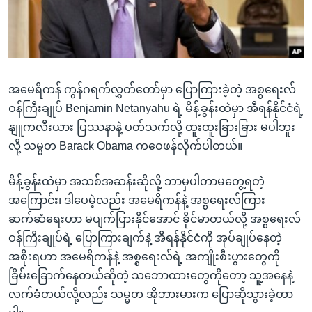
အ
သုတပဒေသာ အင်္ဂလိပ်စာ
ညွန်း
Learning English
စာမျက်နှာ
သို့
ဗွီအိုအေ လူမှုကွန်ယက်များ
ကျော်
အမေရိကန် ကွန်ဂရက်လွှတ်တော်မှာ ပြောကြားခဲ့တဲ့ အစ္စရေးလ်
ကြည့်
ဝန်ကြီးချုပ် Benjamin Netanyahu ရဲ့ မိန့်ခွန်းထဲမှာ အီရန်နိုင်ငံရဲ့
ရန်
နျူကလီးယား ပြဿနာနဲ့ ပတ်သက်လို့ ထူးထူးခြားခြား မပါဘူး
ဘာသာစကားများ
ရှာဖွေ
လို့ သမ္မတ Barack Obama ကဝေဖန်လိုက်ပါတယ်။
ရန်
နေရာ
မိန့်ခွန်းထဲမှာ အသစ်အဆန်းဆိုလို့ ဘာမှပါတာမတွေ့ရတဲ့
သို့
အကြောင်း၊ ဒါပေမဲ့လည်း အမေရိကန်နဲ့ အစ္စရေးလ်ကြား
ကျော်
ဆက်ဆံရေးဟာ မပျက်ပြားနိုင်အောင် ခိုင်မာတယ်လို့ အစ္စရေးလ်
ရန်
ဝန်ကြီးချုပ်ရဲ့ ပြောကြားချက်နဲ့ အီရန်နိုင်ငံကို အုပ်ချုပ်နေတဲ့
အစိုးရဟာ အမေရိကန်နဲ့ အစ္စရေးလ်ရဲ့ အကျိုးစီးပွားတွေကို
ခြိမ်းခြောက်နေတယ်ဆိုတဲ့ သဘောထားတွေကိုတော့ သူ့အနေနဲ့
လက်ခံတယ်လို့လည်း သမ္မတ အိုဘားမားက ပြောဆိုသွားခဲ့တာ