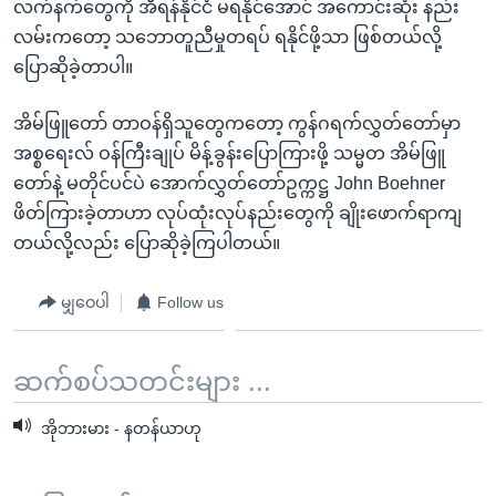
လက်နက်တွေကို အီရန်နိုင်ငံ မရနိုင်အောင် အကောင်းဆုံး နည်း
လမ်းကတော့ သဘောတူညီမှုတရပ် ရနိုင်ဖို့သာ ဖြစ်တယ်လို့
ပြောဆိုခဲ့တာပါ။
အိမ်ဖြူတော် တာဝန်ရှိသူတွေကတော့ ကွန်ဂရက်လွှတ်တော်မှာ
အစ္စရေးလ် ဝန်ကြီးချုပ် မိန့်ခွန်းပြောကြားဖို့ သမ္မတ အိမ်ဖြူ
တော်နဲ့ မတိုင်ပင်ပဲ အောက်လွှတ်တော်ဥက္ကဋ္ဌ John Boehner
ဖိတ်ကြားခဲ့တာဟာ လုပ်ထုံးလုပ်နည်းတွေကို ချိုးဖောက်ရာကျ
တယ်လို့လည်း ပြောဆိုခဲ့ကြပါတယ်။
မျှဝေပါ
Follow us
ဆက်စပ်သတင်းများ ...
အိုဘားမား - နတန်ယာဟု