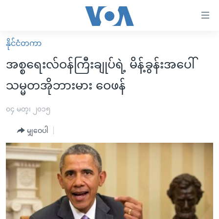
သုံး
ရ
လွယ်ကူ
နိုင်ငံတကာ
မူလစာမျက်နှာ
စေ
အစ္စရေးလ်ဝန်ကြီးချုပ်ရဲ့ မိန့်ခွန်းအပေါ်
မြန်မာ
သည့်
သမ္မတအိုဘားမား ဝေဖန်
ကမ္ဘာ့သတင်းများ
Link
ဗွီဒီယို
နိုင်ငံတကာ
၀၄ မတ္၊ ၂၀၁၅
များ
သတင်းလွတ်လပ်ခွင့်
အမေရိကန်
ပင်မ
မျှဝေပါ
ရပ်ဝန်းတခု လမ်းတခု အလွန်
တရုတ်
အကြောင်းအရာ
သို့
အင်္ဂလိပ်စာလေ့လာမယ်
အစ္စရေး-ပါလက်စတိုင်း
ကျော်
အပတ်စဉ်ကဏ္ဍများ
အမေရိကန်သုံးအီဒီယံ
ကြည့်
ရေဒီယိုနှင့်ရုပ်သံ အချက်အလက်များ
မကြေးမုံရဲ့ အင်္ဂလိပ်စာ
ရေဒီယို
ရန်
ပင်မ
ရေဒီယို/တီဗွီအစီအစဉ်
ရုပ်ရှင်ထဲက အင်္ဂလိပ်စာ
တီဗွီ