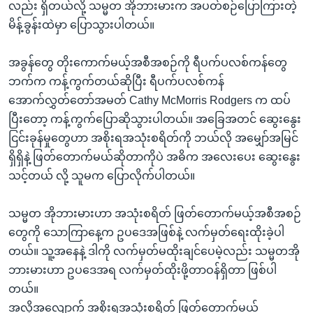
လည်း ရှိတယ်လို့ သမ္မတ အိုဘားမားက အပတ်စဉ်ပြောကြားတဲ့
မိန့်ခွန်းထဲမှာ ပြောသွားပါတယ်။
အခွန်တွေ တိုးကောက်မယ့်အစီအစဉ်ကို ရီပက်ပလစ်ကန်တွေ
ဘက်က ကန့်ကွက်တယ်ဆိုပြီး ရီပက်ပလစ်ကန်
အောက်လွှတ်တော်အမတ် Cathy McMorris Rodgers က ထပ်
ပြီးတော့ ကန့်ကွက်ပြောဆိုသွားပါတယ်။ အခြေအတင် ဆွေးနွေး
ငြင်းခုန်မှုတွေဟာ အစိုးရအသုံးစရိတ်ကို ဘယ်လို အမျှော်အမြင်
ရှိရှိနဲ့ ဖြတ်တောက်မယ်ဆိုတာကိုပဲ အဓိက အလေးပေး ဆွေးနွေး
သင့်တယ် လို့ သူမက ပြောလိုက်ပါတယ်။
သမ္မတ အိုဘားမားဟာ အသုံးစရိတ် ဖြတ်တောက်မယ့်အစီအစဉ်
တွေကို သောကြာနေ့က ဥပဒေအဖြစ်နဲ့ လက်မှတ်ရေးထိုးခဲ့ပါ
တယ်။ သူ့အနေနဲ့ ဒါကို လက်မှတ်မထိုးချင်ပေမဲ့လည်း သမ္မတအို
ဘားမားဟာ ဥပဒေအရ လက်မှတ်ထိုးဖို့တာဝန်ရှိတာ ဖြစ်ပါ
တယ်။
အလိုအလျောက် အစိုးရအသုံးစရိတ် ဖြတ်တောက်မယ့်