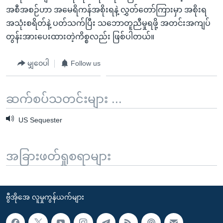
အစီအစဉ်ဟာ အမေရိကန်အစိုးရနဲ့ လွှတ်တော်ကြားမှာ အစိုးရ
အသုံးစရိတ်နဲ့ ပတ်သက်ပြီး သဘောတူညီမှုရဖို့ အတင်းအကျပ်
တွန်းအားပေးထားတဲ့ကိစ္စလည်း ဖြစ်ပါတယ်။
မျှဝေပါ
Follow us
ဆက်စပ်သတင်းများ ...
US Sequester
အခြားဖတ်ရှုစရာများ
ဗွီအိုအေ လူမှုကွန်ယက်များ