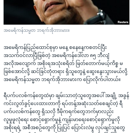
အ
သုတပဒေသာ အင်္ဂလိပ်စာ
ညွန်း
Learning English
စာမျက်နှာ
သို့
ဗွီအိုအေ လူမှုကွန်ယက်များ
အမေရိကန်သမ္မတ ဘရက်အိုဘားမား။
ကျော်
ကြည့်
အမေရိကန်ပြည်ထောင်စုမှာ မနေ့ စနေနေ့ကစတင်ပြီး
ရန်
ဘာသာစကားများ
အသက်ဝင်လာပြီဖြစ်တဲ့ အမေရိကန်ဒေါ်လာ ၈၅ ဘီလျံ
ရှာဖွေ
အလိုအလျောက် အစိုးရအသုံးစရိတ် ဖြတ်တောက်မယ့်ကိစ္စ မ
ရန်
ဖြစ်အောင်လို့ ဆင်ခြင်တုံတရား ရှိသူတွေနဲ့ ဆွေးနွေးသွားမယ်လို့
နေရာ
အမေရိကန်သမ္မတ ဘရက်အိုဘားမားက ပြောလိုက်ပါတယ်။
သို့
ကျော်
ရီပက်ပလစ်ကန်တွေထဲမှာ ချမ်းသာတဲ့သူတွေအပေါ် အချို့ အခွန်
ရန်
ကင်းလွတ်ခွင့်ပေးထားတာကို ရပ်တန့်အဆုံးသတ်စေချင်တဲ့ ရီ
ပက်ပလစ်ကန်တွေ ရှိသလို ဒီမိုကရက်တွေဘက်မှာလည်း
လူမှုဖူလုံရေး စောင့်ရှောက်မှုနဲ့ ကျန်းမာရေးစောင့်ရှောက်မှုလို
အစိုးရရဲ့ အစီအစဉ်တွေကို ပြုပြင် ပြောင်းလဲမှု လုပ်ချင်သူတွေ