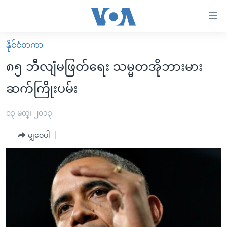
သုံး
ရ
လွယ်ကူ
နိုင်ငံတကာ
မူလစာမျက်နှာ
စေ
၈၅ ဘီလျံမဖြတ်ရေး သမ္မတအိုဘားမား
မြန်မာ
သည့်
ဆက်ကြိုးပမ်း
ကမ္ဘာ့သတင်းများ
Link
ဗွီဒီယို
နိုင်ငံတကာ
၀၃ မတ္၊ ၂၀၁၃
များ
သတင်းလွတ်လပ်ခွင့်
အမေရိကန်
ပင်မ
မျှဝေပါ
ရပ်ဝန်းတခု လမ်းတခု အလွန်
တရုတ်
အကြောင်းအရာ
သို့
အင်္ဂလိပ်စာလေ့လာမယ်
အစ္စရေး-ပါလက်စတိုင်း
ကျော်
အပတ်စဉ်ကဏ္ဍများ
အမေရိကန်သုံးအီဒီယံ
ကြည့်
ရေဒီယိုနှင့်ရုပ်သံ အချက်အလက်များ
မကြေးမုံရဲ့ အင်္ဂလိပ်စာ
ရေဒီယို
ရန်
ပင်မ
ရေဒီယို/တီဗွီအစီအစဉ်
ရုပ်ရှင်ထဲက အင်္ဂလိပ်စာ
တီဗွီ