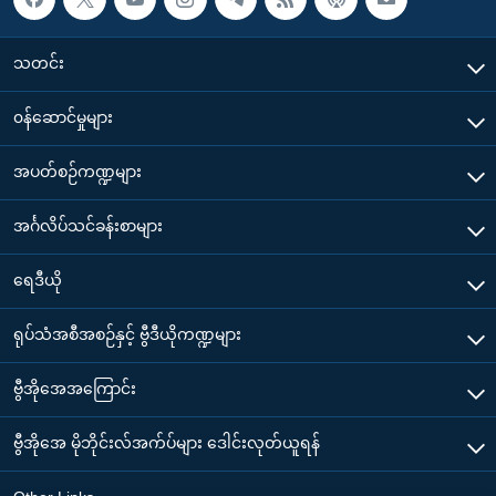
သတင်း
၀န်ဆောင်မှုများ
အပတ်စဉ်ကဏ္ဍများ
အင်္ဂလိပ်သင်ခန်းစာများ
ရေဒီယို
ရုပ်သံအစီအစဉ်နှင့် ဗွီဒီယိုကဏ္ဍများ
ဗွီအိုအေအကြောင်း
ဗွီအိုအေ မိုဘိုင်းလ်အက်ပ်များ ဒေါင်းလုတ်ယူရန်