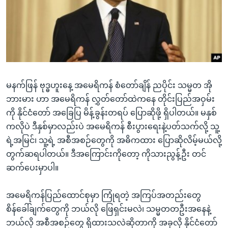
အ
သုတပဒေသာ အင်္ဂလိပ်စာ
ညွန်း
Learning English
စာမျက်နှာ
သို့
ဗွီအိုအေ လူမှုကွန်ယက်များ
ကျော်
ကြည့်
မနက်ဖြန် ဗုဒ္ဓဟူးနေ့ အမေရိကန် စံတော်ချိန် ညပိုင်း သမ္မတ အို
ရန်
ဘာသာစကားများ
ဘားမား ဟာ အမေရိကန် လွှတ်တော်ထဲကနေ တိုင်းပြည်အဝှမ်း
ရှာဖွေ
ကို နိုင်ငံတော် အခြေပြ မိန့်ခွန်းတရပ် ပြောဆိုဖို့ ရှိပါတယ်။ မနှစ်
ရန်
ကလိုပဲ ဒီနှစ်မှာလည်းပဲ အမေရိကန် စီးပွားရေးနဲ့ပတ်သက်လို့ သူ့
နေရာ
ရဲ့အမြင်၊ သူ့ရဲ့ အစီအစဉ်တွေကို အဓိကထား ပြောဆိုလိမ့်မယ်လို့
သို့
တွက်ဆရပါတယ်။ ဒီအကြောင်းကိုတော့ ကိုသားညွန့်ဦး တင်
ကျော်
ဆက်ပေးမှာပါ။
ရန်
အမေရိကန်ပြည်ထောင်စုမှာ ကြုံရတဲ့ အကြပ်အတည်းတွေ
စိန်ခေါ်ချက်တွေကို ဘယ်လို ဖြေရှင်းမလဲ၊ သမ္မတတဦးအနေနဲ့
ဘယ်လို အစီအစဉ်တွေ ရှိထားသလဲဆိုတာကို အခုလို နိုင်ငံတော်