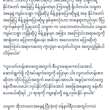
အောင် ဘယ်လို လုပ်မလဲဆိုတဲ့ အစီအစဉ်ကို အခု သမ္မတရဲ့
နိုင်ငံတော် အခြေပြ မိန့်ခွန်းထဲမှာ ကြားရဖို့ ရှိပါတယ်။ သမ္မတ
အနေနဲ့ ကျမ်းသစ္စာ ကျိန်ဆိုပွဲ မိန့်ခွန်းပြောဆိုမှုနဲ့ အခု နိုင်ငံတော်
အခြေပြ မိန့်ခွန်းပြောဆိုမှု နှစ်ခုစလုံးဟာ တနေရာတည်းမှာ ဒီပြ
ကွက်နှစ်ခုကို ပြရသလို သမ္မတ က သဘောထားပါတယ်။ သမ္မတ
ကျမ်းသစ္စာ ကျိန်ဆိုပွဲ မိန့်ခွန်းမှာ အခြား အကြောင်းအရာတွေကို
အာရုံထား ပြောတာရှိပေမဲ့၊ အဓိက အလေးထား ပြောဆိုတဲ့
အကြောင်းအရာကတော့ ကွဲလွဲမှာ မဟုတ်ပါဘူး။ အတူတူဖြစ်ပါ
လိမ့်မယ်။”
“လူလတ်တန်းစားတွေအတွက် စီးပွားရေးကောင်းအောင်
ဆောင်ရွက်ဖို့ လိုအပ်ချက်တွေကို ပြောမှာ ပါ။ လူလတ်တန်းစား
ဆိုတာ တိုင်းပြည်အတွက် မောင်းနှင်အားပါ။ အခွင့်ကောင်းတွေ
ဖန်တီးပေးမယ်၊ လုပ်နိုင်ကိုင်နိုင်အောင် အခြေအနေတွေ ဖန်တီး
ပေးမယ်ဆိုရင် ၂၁ ရာစုကို ကျနော်တို့ ရှေ့လှမ်းနိုင် မှာပါ။”
သမ္မတ အိုဘားမားအနေနဲ့ ပြီးခဲ့တဲ့ ဇန်နဝါရီလအတွင်းကပဲ