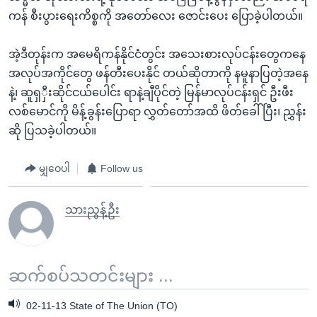
ကန် စီးပွားရေးကိစ္စကို အတော်လေး ဇောင်းပေး ပြောခဲ့ပါတယ်။
အဲ့ဒီတုန်းက အမေရိကန်နိုင်ငံတွင်း အသေးစားလုပ်ငန်းတွေကနေ
အလုပ်အကိုင်တွေ ဖန်တီးပေးနိုင် တယ်ဆိုတာကို နမူနာပြတဲ့အနေ
နဲ့၊ ဆူရှှီးဆိုင်ငယ်ပေါင်း ရာနဲ့ချီပိုင်တဲ့ မြန်မာလုပ်ငန်းရှင် ဦးဖီး
လစ်မောင်ကို မိန့်ခွန်းပြောရာ လွှတ်တော်အထိ ဖိတ်ခေါ်ပြီး၊ ညွှန်း
ဆို ပြသခဲ့ပါတယ်။
မျှဝေပါ
Follow us
သားညွန့်ဦး
ဆက်စပ်သတင်းများ ...
02-11-13 State of The Union (TO)