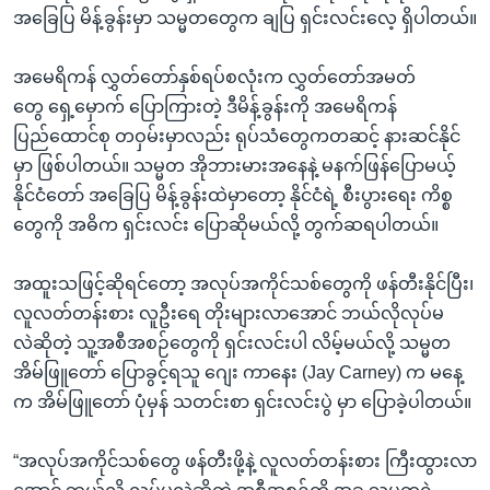
အခြေပြ မိန့်ခွန်းမှာ သမ္မတတွေက ချပြ ရှင်းလင်းလေ့ ရှိပါတယ်။
အမေရိကန် လွှတ်တော်နှစ်ရပ်စလုံးက လွှတ်တော်အမတ်
တွေ ရှေ့မှောက် ပြောကြားတဲ့ ဒီမိန့်ခွန်းကို အမေရိကန်
ပြည်ထောင်စု တဝှမ်းမှာလည်း ရုပ်သံတွေကတဆင့် နားဆင်နိုင်
မှာ ဖြစ်ပါတယ်။ သမ္မတ အိုဘားမားအနေနဲ့ မနက်ဖြန်ပြောမယ့်
နိုင်ငံတော် အခြေပြ မိန့်ခွန်းထဲမှာတော့ နိုင်ငံရဲ့ စီးပွားရေး ကိစ္စ
တွေကို အဓိက ရှင်းလင်း ပြောဆိုမယ်လို့ တွက်ဆရပါတယ်။
အထူးသဖြင့်ဆိုရင်တော့ အလုပ်အကိုင်သစ်တွေကို ဖန်တီးနိုင်ပြီး၊
လူလတ်တန်းစား လူဦးရေ တိုးများလာအောင် ဘယ်လိုလုပ်မ
လဲဆိုတဲ့ သူ့အစီအစဉ်တွေကို ရှင်းလင်းပါ လိမ့်မယ်လို့ သမ္မတ
အိမ်ဖြူတော် ပြောခွင့်ရသူ ဂျေး ကာနေး (Jay Carney) က မနေ့
က အိမ်ဖြူတော် ပုံမှန် သတင်းစာ ရှင်းလင်းပွဲ မှာ ပြောခဲ့ပါတယ်။
“အလုပ်အကိုင်သစ်တွေ ဖန်တီးဖို့နဲ့ လူလတ်တန်းစား ကြီးထွားလာ