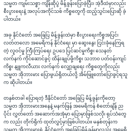
သမ္မတ ကျမ်းသစ္စာ ကျိန်ဆိုပွဲ မိန့်ခွန်းပြောခဲ့ပြီး၊ အဲ့ဒီထဲမှာလည်း
စီးပွားရေးနဲ့ အလုပ်အကိုင်သစ် ကိစ္စတွေကို ထည့်သွင်းပြောဆို ခဲ့
ပါတယ်။
အခု နိုင်ငံတော် အခြေပြ မိန့်ခွန်းထဲမှာ စီးပွားရေးကိစ္စအပြင်၊
လတ်တလော အမေရိကန် နိုင်ငံရေး မှာ ဆွေးနွေး ငြင်းခုံနေကြရ
တဲ့ လူဝင်မှု ကြီးကြပ်ရေး ဥပဒေ ပြင်ဆင်မှုကိစ္စ၊ သေနတ်
လက်နက် ကိုင်ဆောင်ခွင့် ထိန်းချုပ်ဖို့ကိစ္စ၊ သဘာ၀ ပတ်ဝန်းကျင်
ကိစ္စ၊ နျူကလီယား လက်နက် လျှော့ချရေး ကိစ္စတွေကိုလည်း
သမ္မတ အိုဘားမား ပြောဖွယ်ရှိတယ်လို့ အိမ်ဖြူတော်ပြောခွင့်ရသူ
က ဆိုပါတယ်။
တနှစ်တခါ ပြောရတဲ့ ဒီနိုင်ငံတော် အခြေပြ မိန့်ခွန်းကိုတော့
သမ္မတ အိုဘားမားအနေနဲ့ မနက်ဖြန် အမေရိကန် စံတော်ချိန် ည
ပိုင်း လွှတ်တော် အဆောက်အအုံမှာ ပြောမှာဖြစ်သလို၊ ရုပ်သံတွေ
က လည်း တိုက်ရိုက် ထုတ်လွှင့်မှာဖြစ်ပါတယ်။ မနှစ်တုန်းက
သမ္မတ အိုဘားမားရဲ့ နိုင်ငံတော် အခြေပြမိန့်ခွန်မှာလည်း အမေရိ