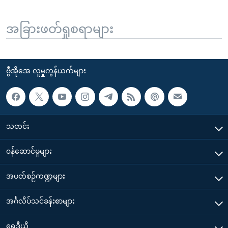
အခြားဖတ်ရှုစရာများ
ဗွီအိုအေ လူမှုကွန်ယက်များ
သတင်း
၀န်ဆောင်မှုများ
အပတ်စဉ်ကဏ္ဍများ
အင်္ဂလိပ်သင်ခန်းစာများ
ရေဒီယို