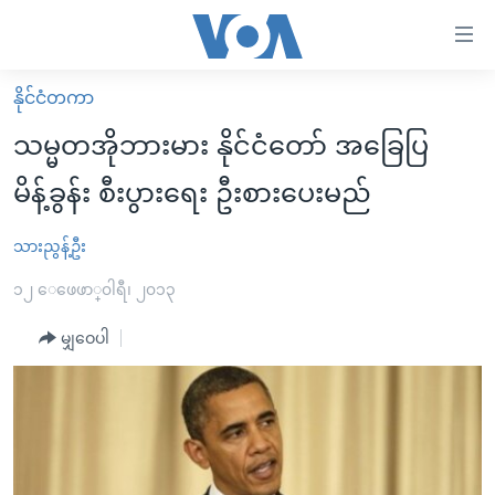
သုံး
ရ
လွယ်ကူ
နိုင်ငံတကာ
မူလစာမျက်နှာ
စေ
သမ္မတအိုဘားမား နိုင်ငံတော် အခြေပြ
မြန်မာ
သည့်
မိန့်ခွန်း စီးပွားရေး ဦးစားပေးမည်
ကမ္ဘာ့သတင်းများ
Link
ဗွီဒီယို
နိုင်ငံတကာ
သားညွန့်ဦး
များ
သတင်းလွတ်လပ်ခွင့်
အမေရိကန်
၁၂ ေဖေဖာ္၀ါရီ၊ ၂၀၁၃
ပင်မ
ရပ်ဝန်းတခု လမ်းတခု အလွန်
တရုတ်
အကြောင်းအရာ
မျှဝေပါ
သို့
အင်္ဂလိပ်စာလေ့လာမယ်
အစ္စရေး-ပါလက်စတိုင်း
ကျော်
အပတ်စဉ်ကဏ္ဍများ
အမေရိကန်သုံးအီဒီယံ
ကြည့်
ရေဒီယိုနှင့်ရုပ်သံ အချက်အလက်များ
မကြေးမုံရဲ့ အင်္ဂလိပ်စာ
ရေဒီယို
ရန်
ပင်မ
ရေဒီယို/တီဗွီအစီအစဉ်
ရုပ်ရှင်ထဲက အင်္ဂလိပ်စာ
တီဗွီ