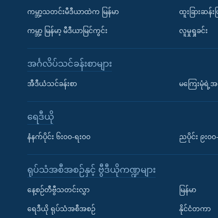
ကမ္ဘာ့သတင်းမီဒီယာထဲက မြန်မာ
ထူးခြားဆန်း
ကမ္ဘာ့ မြန်မာ့ မီဒီယာမြင်ကွင်း
လူမှုရှုခင်း
အင်္ဂလိပ်သင်ခန်းစာများ
အီဒီယံသင်ခန်းစာ
မကြေးမုံရဲ့အင
ရေဒီယို
နံနက်ပိုင်း ၆း၀၀-ရး၀၀
ညပိုင်း ၉း၀
ရုပ်သံအစီအစဉ်နှင့် ဗွီဒီယိုကဏ္ဍများ
နေ့စဉ်တီဗွီသတင်းလွှာ
မြန်မာ
ရေဒီယို ရုပ်သံအစီအစဉ်
နိုင်ငံတကာ