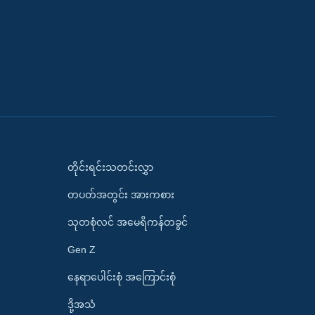
တိုင်းရင်းသတင်းလွှာ
တပတ်အတွင်း အားကစား
သုတစုံလင် အမေရိကန်တခွင်
Gen Z
နေရာပေါင်းစုံ အကြောင်းစုံ
ဒို့အသံ