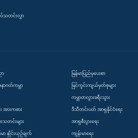
းလ်သတင်းလွှာ
ပညာ
မြန်မာပြည်မှပေးစာ
အနာဂတ်ကမ္ဘာ
မြင်ကွင်းကျယ်မှတ်စုများ
ကမ္ဘာတလွှားခရီးသွား
း အားကစား
ဒီသီတင်းပတ် အာရှနိုင်ငံရေး
ားသတင်းများ
အာရှစီးပွားရေး
်မာ နှိုင်းယှဉ်ချက်
ကျန်းမာရေး