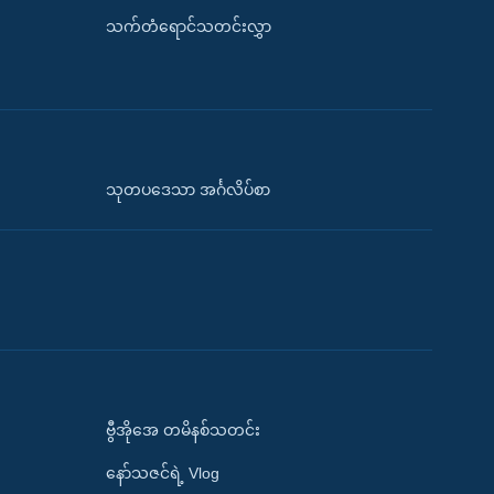
သက်တံရောင်သတင်းလွှာ
သုတပဒေသာ အင်္ဂလိပ်စာ
ဗွီအိုအေ တမိနစ်သတင်း
နော်သဇင်ရဲ့ Vlog