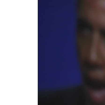
သုတပဒေသာ အင်္ဂလိပ်စာ
အ
ညွန်း
စာမျက်နှာ
သို့
ကျော်
ကြည့်
ရန်
ရှာဖွေ
ရန်
နေရာ
သို့
ကျော်
ရန်