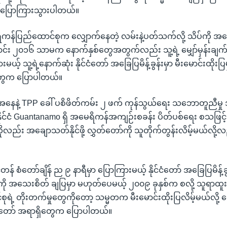
မှာ ပြောကြားသွားပါတယ်။
ိကန်ပြည်ထောင်စုက လျှောက်နေတဲ့ လမ်းနဲ့ပတ်သက်လို့ သိပ်ကို အ
င်း ၂၀၁၆ သာမက နောက်နှစ်တွေအတွက်လည်း သူ့ရဲ့ မျှော်မှန်းချက်
းမယ့် သူ့ရဲ့နောက်ဆုံး နိုင်ငံတော် အခြေပြမိန့်ခွန်းမှာ မီးမောင်းထိုးပ
တွေက ပြောပါတယ်။
အနေနဲ့ TPP ခေါ် ပစိဖိတ်ကမ်း ၂ ဖက် ကုန်သွယ်ရေး သဘောတူညီမှု 
နိုင်ငံ Guantanamo ရှိ အမေရိကန်အကျဉ်းစခန်း ပိတ်ပစ်ရေး စသဖြင့
ိုလည်း အချောသတ်နိုင်ဖို့ လွှတ်တော်ကို သူတိုက်တွန်းလိမ့်မယ်လို့လည
်တန် စံတော်ချိန် ည ၉ နာရီမှာ ပြောကြားမယ့် နိုင်ငံတော် အခြေပြမိန့်ခွ
ေကို အသေးစိတ် ချပြမှာ မဟုတ်ပေမယ့် ၂၀၀၉ ခုနှစ်က စလို့ သူရာထ
ုရဲ့ တိုးတက်မှုတွေကိုတော့ သမ္မတက မီးမောင်းထိုးပြလိမ့်မယ်လို့ မျ
ြူတော် အရာရှိတွေက ပြောပါတယ်။