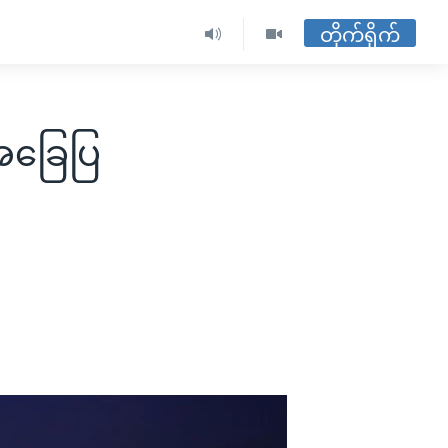
တိုက်ရိုက်
အခြေပြ