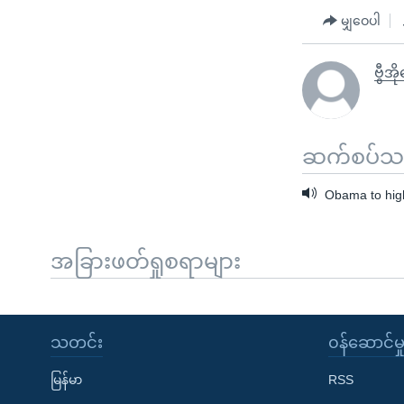
မျှဝေပါ
ဗွီအိ
ဆက်စပ်သတင
Obama to highl
အခြားဖတ်ရှုစရာများ
သတင်း
၀န်ဆောင်မှ
မြန်မာ
RSS