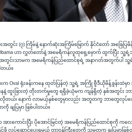
ွင်း (၇) ကြိမ်နဲ့ နောက်ဆုံးအကြိမ်မြောက် နိုင်ငံတော် အခြေပြမိန့
bama ဟာ လွှတ်တော်နဲ့ အမေရိကန်လူထုရှေ့မှောက် ထွက်ပြီး သူ့ရဲ
 အတွင်းသာမက အမေရိကန်ပြည်ထောင်စုရဲ့ အနာဂတ်အတွက်ပါ သူ့ရဲ့ မ
်ပါတယ်။
 Oval ရုံးခန်းကနေ ထုတ်ပြန်တဲ့ သူ့ရဲ့ အကြို ဗွီဒီယိုမိန့်ခွန်းထဲမ
ဲ့ ထူးခြားတဲ့ တိုးတက်မှုတွေ ရရှိခဲ့ယုံမက ကျန်ရှိတဲ့ နှစ်အတွင်း 
ပေးလိုတယ်၊ နောက် လာမယ့်နှစ်တွေမှာလည်း အတူတကွ ဘာတွေလုပ်ဆေ
ကို ချပြမှာ ဖြစ်ပါတယ်။
ော အားကောင်းပြီး ပိုအောင်မြင်တဲ့ အမေရိကန်ပြည်ထောင်စုကို 
င်ဖို့ လုပ်ဆောင်ပေးရမယ့် တာဝန်ကြီးတွေကို သမ္မတက ချပြမှာဖြစ်တယ