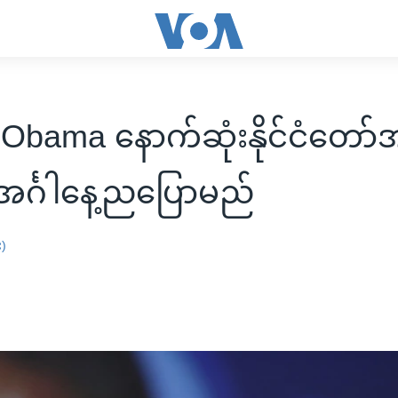
Obama နောက်ဆုံးနိုင်ငံတော်
န်းအင်္ဂါနေ့ညပြောမည်
း)