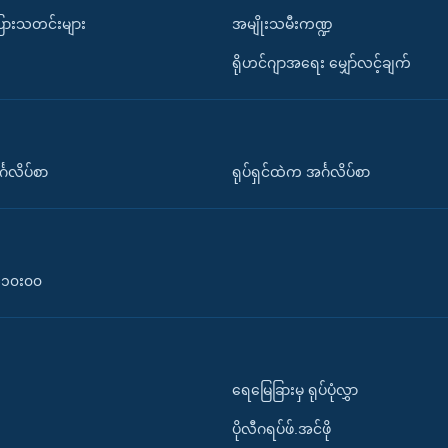
ပြားသတင်းများ
အမျိုးသမီးကဏ္ဍ
ရိုဟင်ဂျာအရေး မျှော်လင့်ချက်
်္ဂလိပ်စာ
ရုပ်ရှင်ထဲက အင်္ဂလိပ်စာ
၀-၁၀း၀၀
ရေမြေခြားမှ ရုပ်ပုံလွှာ
ပိုလီဂရပ်ဖ်.အင်ဖို