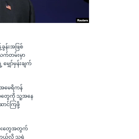
်ခွန်းအဖြစ်
့သက်တမ်းမှာ
ျှော်မှန်းချက်
ှာ အမေရိကန်
ဘာတွေကို သူ့အနေ
ာင်ကြဖို့
ကလေးတွေအတွက်
်လို့ သူ့ရဲ့