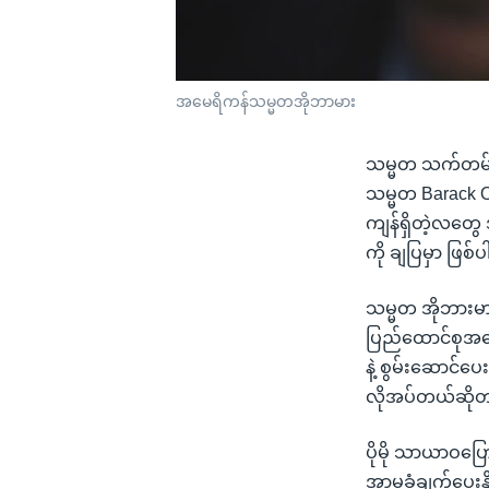
အမေရိကန်သမ္မတအိုဘာမား
သမ္မတ သက်တမ်းအတ
သမ္မတ Barack O
ကျန်ရှိတဲ့လတွေ
ကို ချပြမှာ ဖြစ
သမ္မတ အိုဘားမားက
ပြည်ထောင်စုအနေန
နဲ့ စွမ်းဆောင်
လိုအပ်တယ်ဆိုတာ
ပိုမို သာယာဝပြ
အာမခံချက်ပေးနို