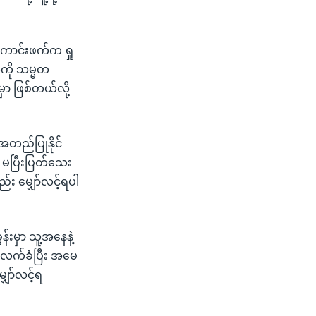
ကောင်းဖက်က ရှု
ကို သမ္မတ
ြမှာ ဖြစ်တယ်လို့
အတည်ပြုနိုင်
် မပြီးပြတ်သေး
်း မျှော်လင့်ရပါ
န်းမှာ သူ့အနေနဲ့
ူးလက်ခံပြီး အမေ
ှော်လင့်ရ