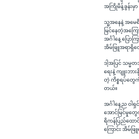
အကြိုမိန့်ခွန်း
သူ့အနေနဲ့ အမေရ
မြင်နေတဲ့အကြော
အင်္ဂါနေ့ ပြောကြာ
အိမ်ဖြူအရာရှိ
ဒါ့အပြင် သမ္မတ
ရေးနဲ့ ကျူးဘား
တဲ့ ကိစ္စရပ်တွေက
တယ်။
အင်္ဂါနေ့ည ဝါရှင
အောင်မြင်မှုတွ
ရိကန်ပြည်ထောင်စ
ကြောင်း အိမ်ဖ