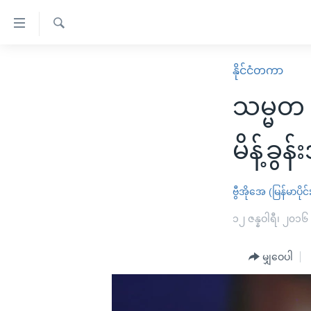
သုံး
ရ
ရှာဖွေ
လွယ်ကူ
မူလစာမျက်နှာ
နိုင်ငံတကာ
ရ
စေ
မြန်မာ
လာ
သမ္မတ 
သည့်
ဒ်
ကမ္ဘာ့သတင်းများ
Link
ဗွီဒီယို
နိုင်ငံတကာ
မိန့်ခွ
များ
သတင်းလွတ်လပ်ခွင့်
အမေရိကန်
ပင်မ
ရပ်ဝန်းတခု လမ်းတခု အလွန်
တရုတ်
ဗွီအိုအေ (မြန်မာပိုင်
အကြောင်းအရာ
အင်္ဂလိပ်စာလေ့လာမယ်
အစ္စရေး-ပါလက်စတိုင်း
၁၂ ဇန္နဝါရီ၊ ၂၀၁၆
သို့
အပတ်စဉ်ကဏ္ဍများ
အမေရိကန်သုံးအီဒီယံ
ကျော်
မျှဝေပါ
ကြည့်
ရေဒီယိုနှင့်ရုပ်သံ အချက်အလက်များ
မကြေးမုံရဲ့ အင်္ဂလိပ်စာ
ရေဒီယို
ရန်
ရေဒီယို/တီဗွီအစီအစဉ်
ရုပ်ရှင်ထဲက အင်္ဂလိပ်စာ
တီဗွီ
ပင်မ