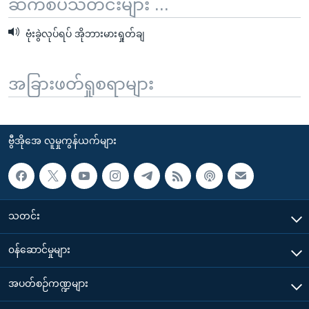
ဆက်စပ်သတင်းများ ...
ဗုံးခွဲလုပ်ရပ် အိုဘားမားရှုတ်ချ
အခြားဖတ်ရှုစရာများ
ဗွီအိုအေ လူမှုကွန်ယက်များ
သတင်း
၀န်ဆောင်မှုများ
အပတ်စဉ်ကဏ္ဍများ