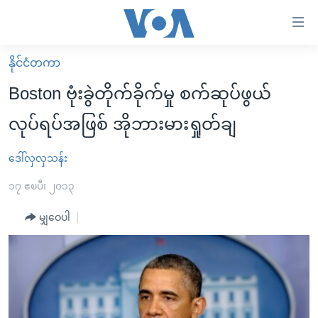
သုံး
ရ
လွယ်ကူ
နိုင်ငံတကာ
မူလစာမျက်နှာ
စေ
Boston ဗုံးခွဲတိုက်ခိုက်မှု စက်ဆုပ်ဖွယ်
မြန်မာ
သည့်
လုပ်ရပ်အဖြစ် အိုဘားမားရှုတ်ချ
ကမ္ဘာ့သတင်းများ
Link
ဗွီဒီယို
နိုင်ငံတကာ
ဒေါ်လှလှသန်း
များ
သတင်းလွတ်လပ်ခွင့်
အမေရိကန်
၁၇ ဧၿပီ၊ ၂၀၁၃
ပင်မ
ရပ်ဝန်းတခု လမ်းတခု အလွန်
တရုတ်
အကြောင်းအရာ
မျှဝေပါ
သို့
အင်္ဂလိပ်စာလေ့လာမယ်
အစ္စရေး-ပါလက်စတိုင်း
ကျော်
အပတ်စဉ်ကဏ္ဍများ
အမေရိကန်သုံးအီဒီယံ
ကြည့်
ရေဒီယိုနှင့်ရုပ်သံ အချက်အလက်များ
မကြေးမုံရဲ့ အင်္ဂလိပ်စာ
ရေဒီယို
ရန်
ပင်မ
ရေဒီယို/တီဗွီအစီအစဉ်
ရုပ်ရှင်ထဲက အင်္ဂလိပ်စာ
တီဗွီ