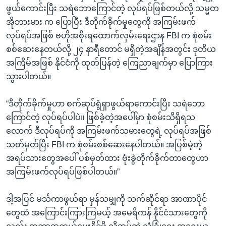
ဖွယ်ကောင်းပြီး သရဲဘောကြောင်တဲ့ လုပ်ရပ်ဖြစ်တယ်လို့ သမ္မတ
အိုဘားမား က ပြောပြီး ဒီတိုက်ခိုက်မှုတွေကို အကြမ်းဖက်
လုပ်ရပ်အဖြစ် ဗဟိုအစိုးရထောက်လှမ်းရေးဌာန FBI က စုံစမ်း
စစ်ဆေးနေတယ်လို့ ၂၄ နာရီတောင် မရှိတဲ့အချိန်အတွင်း ဒုတိယ
အကြိမ်အဖြစ် နိုင်ငံကို ထုတ်ပြန်တဲ့ ကြေညာချက်မှာ ပြောကြား
သွားပါတယ်။
“ဒီတိုက်ခိုက်မှုဟာ စက်ဆုပ်ရွံရှာဖွယ်ရာကောင်းပြီး သရဲဘော
ကြောင်တဲ့ လုပ်ရပ်ပါပဲ။ ဖြစ်ခဲ့တဲ့အပေါ်မှာ စုံစမ်းသိရှိရသ
လောက် ဒီလုပ်ရပ်ကို အကြမ်းဖက်သမားတွေရဲ့ လုပ်ရပ်အဖြစ်
သတ်မှတ်ပြီး FBI က စုံစမ်းစစ်ဆေးနေပါတယ်။ အပြစ်မဲ့တဲ့
အရပ်သားတွေအပေါ် ပစ်မှတ်ထား ဗုံးခွဲတိုက်ခိုက်တာတွေဟာ
အကြမ်းဖက်လုပ်ရပ်ဖြစ်ပါတယ်။”
ဒါ့အပြင် မင်္သကာဖွယ်ရာ မှန်သမျှကို သက်ဆိုင်ရာ အာဏာပိုင်
တွေထံ အကြောင်းကြားကြမယ့် အမေရိကန် နိုင်ငံသားတွေကို