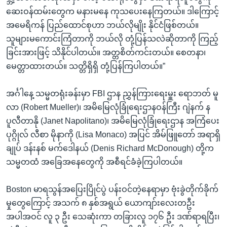
ဆေးဝန်ထမ်းတွေက မနားမနေ ကုသပေးနေကြတယ်။ ဒါကြောင့်
အမေရိကန် ပြည်ထောင်စုဟာ ဘယ်လိုမျိုး နိုင်ငံဖြစ်တယ်။
သူများမကောင်းကြံတာကို ဘယ်လို တုံ့ပြန်သလဲဆိုတာကို ကြည့်
ခြင်းအားဖြင့် သိနိုင်ပါတယ်။ အတ္တစိတ်ကင်းတယ်။ စေတနာ၊
မေတ္တာထားတယ်။ သတ္တိရှိရှိ တုံ့ပြန်ကြပါတယ်။”
အင်္ဂါနေ့ သမ္မတရုံးခန်းမှာ FBI ဌာန ညွှန်ကြားရေးမှူး ရောဘတ် မူ
လာ (Robert Mueller)၊ အမိမြေလုံခြုံရေးဌာနဝန်ကြီး ဂျဲနက် န
ပူလီတာနို (Janet Napolitano)၊ အမိမြေလုံခြုံရေးဌာန အကြံပေး
ပုဂ္ဂိုလ် လီစာ မိုနာကို (Lisa Monaco) အပြင် အိမ်ဖြူတော် အရာရှိ
ချုပ် ဒန်းနစ် မက်ဒေါနယ် (Denis Richard McDonough) တို့က
သမ္မတထံ အခြေအနေတွေကို အစီရင်ခံခဲ့ကြပါတယ်။
Boston မာရသွန်အပြေးပြိုင်ပွဲ ပန်းဝင်တဲ့နေရာမှာ ဗုံးခွဲတိုက်ခိုက်
မှုတွေကြောင့် အသက် ၈ နှစ်အရွယ် ယောကျာ်းလေးတဦး
အပါအဝင် လူ ၃ ဦး သေဆုံးကာ တခြားလူ ၁၇၆ ဦး ဒဏ်ရာရပြီး၊