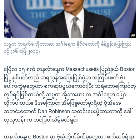
အ
သုတပဒေသာ အင်္ဂလိပ်စာ
ညွန်း
Learning English
စာမျက်နှာ
သို့
ဗွီအိုအေ လူမှုကွန်ယက်များ
ကျော်
ကြည့်
သမ္မတ ဘရက်ခ် အိုဘားမား အင်္ဂါနေ့က နိုင်ငံတော်ကို မိန့်ခွန်းပြောကြား
စဉ် (၁၆ ဧပြီ ၂၀၁၃)
ရန်
ဘာသာစကားများ
ရှာဖွေ
ဧပြီလ ၁၅ ရက် တနင်္လာနေ့က Massachusetts ပြည်နယ် Boston
ရန်
မြို့ နှစ်ပတ်လည် မာရသွန်အပြေးပြိုင်ပွဲမှာ အကြမ်းဖက် ဗုံး
နေရာ
ပေါက်ကွဲမှုတွေဟာ စက်ဆုပ်ဖွယ်ကောင်းပြီး သရဲဘောကြောင်တဲ့
သို့
လုပ်ရပ်ဖြစ်တယ်လို့ သမ္မတ အိုဘားမား က အင်္ဂါနေ့မှာ ပြော
ကျော်
လိုက်ပါတယ်။ ဒီအကြောင်း အိမ်ဖြူတော်မှာရှိတဲ့ ဗွီအိုအေ
ရန်
သတင်းထောက် Dan Robinson သတင်းပေးပို့ထားတာကို ဒေါ်
လှလှသန်း က တင်ပြပါလိမ့်မယ်ရှင်။
တနင်္လာနေ့က Boston မှာ ဗုံးခွဲတိုက်ခိုက်မှုတွေဟာ စက်ဆုပ်ရွံရှာ