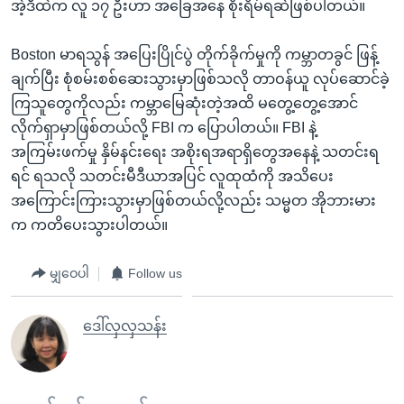
အဲ့ဒီထဲက လူ ၁၇ ဦးဟာ အခြေအနေ စိုးရိမ်ရဆဲဖြစ်ပါတယ်။
Boston မာရသွန် အပြေးပြိုင်ပွဲ တိုက်ခိုက်မှုကို ကမ္ဘာတခွင် ဖြန့်
ချက်ပြီး စုံစမ်းစစ်ဆေးသွားမှာဖြစ်သလို တာဝန်ယူ လုပ်ဆောင်ခဲ့
ကြသူတွေကိုလည်း ကမ္ဘာမြေဆုံးတဲ့အထိ မတွေ့တွေ့အောင်
လိုက်ရှာမှာဖြစ်တယ်လို့ FBI က ပြောပါတယ်။ FBI နဲ့
အကြမ်းဖက်မှု နှိမ်နင်းရေး အစိုးရအရာရှိတွေအနေနဲ့ သတင်းရ
ရင် ရသလို သတင်းမီဒီယာအပြင် လူထုထံကို အသိပေး
အကြောင်းကြားသွားမှာဖြစ်တယ်လို့လည်း သမ္မတ အိုဘားမား
က ကတိပေးသွားပါတယ်။
မျှဝေပါ
Follow us
ဒေါ်လှလှသန်း