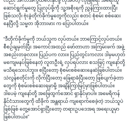
လည်း အကာအကွယ်ပေးနိုင်ဖို့ လိုအပ်တဲ့ လုံခြုံရေး အရေးယူ
ဆောင်ရွက်မှုတွေ ပြုလုပ်ဖို့ကို သူ့အစိုးရကို ညွှန်ကြားထားပြီး
ဖြစ်သလို၊ ဗုံးခွဲတိုက်ခိုက်မှုတွေကိုလည်း စတင် စုံစမ်း စစ်ဆေး
နေပြီလို့ သမ္မတ အိုဘားမား က ပြောပါတယ်။
“ဒီတိုက်ခိုက်မှုကို ဘယ်သူက လုပ်တယ်။ ဘာကြောင့်လုပ်တယ်။
စီစဉ်ချမှတ်ပြီး အကောင်အထည် ဖော်တာဟာ အကြမ်းဖက် အဖွဲ့
အစည်းတခုလား။ ပြည်ပက လား။ ပြည်တွင်းကလား ဒါမှမဟုတ်
မကျေမနပ်ဖြစ်နေတဲ့ လူတဦးရဲ့ လုပ်ရပ်လား စသဖြင့် ကျနော်တို့
မသိရသေးပါဘူး။ စပြီးတော့ စုံစမ်းစစ်ဆေးနေဆဲဖြစ်ပါတယ်။
သဲလွန်စတိုင်းကို လိုက်ပြီးတော့ ခြေရာခံပြီးတော့ ဖြစ်ပျက်ခဲ့တာ
တွေကို စုံစမ်းစစ်ဆေးရမှာမို့ အချိန်ကြာမြင့်မှာဖြစ်ပါတယ်။
ဒါပေမဲ့ ကျနော်တို့ အဖြေထွက်အောင် ရှာနိုင်မှာပါ။ အမေရိကန်
နိုင်ငံသားတွေကို ထိခိုက် အန္တရာယ် ကျရောက်စေခဲ့တဲ့ ဘယ်သူပဲ
ဖြစ်ဖြစ် တွေ့အောင်ရှာပြီးတော့ တရားဥပဒေအရ အရေးယူမှာ
ဖြစ်ပါတယ်။”