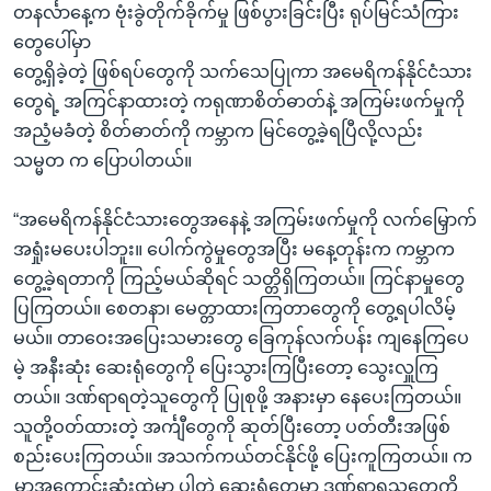
တနင်္လာနေ့က ဗုံးခွဲတိုက်ခိုက်မှု ဖြစ်ပွားခြင်းပြီး ရုပ်မြင်သံကြား
တွေပေါ်မှာ
တွေ့ရှိခဲ့တဲ့ ဖြစ်ရပ်တွေကို သက်သေပြုကာ အမေရိကန်နိုင်ငံသား
တွေရဲ့ အကြင်နာထားတဲ့ ကရုဏာစိတ်ဓာတ်နဲ့ အကြမ်းဖက်မှုကို
အညံ့မခံတဲ့ စိတ်ဓာတ်ကို ကမ္ဘာက မြင်တွေ့ခဲ့ရပြီလို့လည်း
သမ္မတ က ပြောပါတယ်။
“အမေရိကန်နိုင်ငံသားတွေအနေနဲ့ အကြမ်းဖက်မှုကို လက်မြှောက်
အရှုံးမပေးပါဘူး။ ပေါက်ကွဲမှုတွေအပြီး မနေ့တုန်းက ကမ္ဘာက
တွေ့ခဲ့ရတာကို ကြည့်မယ်ဆိုရင် သတ္တိရှိကြတယ်။ ကြင်နာမှုတွေ
ပြကြတယ်။ စေတနာ၊ မေတ္တာထားကြတာတွေကို တွေ့ရပါလိမ့်
မယ်။ တာဝေးအပြေးသမားတွေ ခြေကုန်လက်ပန်း ကျနေကြပေ
မဲ့ အနီးဆုံး ဆေးရုံတွေကို ပြေးသွားကြပြီးတော့ သွေးလှူကြ
တယ်။ ဒဏ်ရာရတဲ့သူတွေကို ပြုစုဖို့ အနားမှာ နေပေးကြတယ်။
သူတို့ဝတ်ထားတဲ့ အင်္ကျီတွေကို ဆုတ်ပြီးတော့ ပတ်တီးအဖြစ်
စည်းပေးကြတယ်။ အသက်ကယ်တင်နိုင်ဖို့ ပြေးကူကြတယ်။ က
မ္ဘာ့အကောင်းဆုံးထဲမှာ ပါတဲ့ ဆေးရုံတွေမှာ ဒဏ်ရာရသူတွေကို