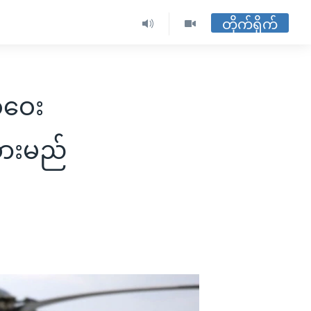
တိုက်ရိုက်
အဝေး
ွားမည်