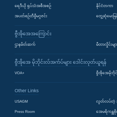
ရေဒီယို ရုပ်သံအစီအစဉ်
နိုင်ငံတကာ
အပတ်စဉ်တီဗွီမဂ္ဂဇင်း
တွေ့ဆုံမေးမြန
ဗွီအိုအေအကြောင်း
ဌာနမိတ်ဆက်
မီတာလှိုင်းမျာ
ဗွီအိုအေ မိုဘိုင်းလ်အက်ပ်များ ဒေါင်းလုတ်ယူရန်
Learning English
VOA+
ဗွီအိုအေမိုဘ
ဗွီအိုအေ လူမှုကွန်ယက်များ
Other Links
USAGM
လွတ်လပ်တဲ့
Press Room
အေမရိကန္အစိ
ဘာသာစကားများ