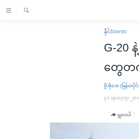
သုံး
ရ
ရှာဖွေ
လွယ်ကူ
မူလစာမျက်နှာ
နိုင်ငံတကာ
ရ
စေ
မြန်မာ
လာ
G-20 န
သည့်
ဒ်
ကမ္ဘာ့သတင်းများ
Link
ဗွီဒီယို
နိုင်ငံတကာ
တွေတက်
များ
သတင်းလွတ်လပ်ခွင့်
အမေရိကန်
ပင်မ
ရပ်ဝန်းတခု လမ်းတခု အလွန်
တရုတ်
ဗွီအိုအေ (မြန်မာပိုင်
အကြောင်းအရာ
အင်္ဂလိပ်စာလေ့လာမယ်
အစ္စရေး-ပါလက်စတိုင်း
၃၁ ၾသဂုတ္၊ ၂၀
သို့
အပတ်စဉ်ကဏ္ဍများ
အမေရိကန်သုံးအီဒီယံ
ကျော်
မျှဝေပါ
ကြည့်
ရေဒီယိုနှင့်ရုပ်သံ အချက်အလက်များ
မကြေးမုံရဲ့ အင်္ဂလိပ်စာ
ရေဒီယို
ရန်
ရေဒီယို/တီဗွီအစီအစဉ်
ရုပ်ရှင်ထဲက အင်္ဂလိပ်စာ
တီဗွီ
ပင်မ