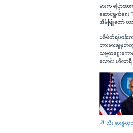
မားက ပြောထားတာ
ဆောင်ရွက်ရေး T
အိမ်ဖြူတော် တ
ပစိဖိတ်ရပ်ဝန်းက
ဘားမားချမှတ်တဲ့
သမ္မတရွေးကောက်
လောင်း ဟီလာရီ
သီးခြားခွဲထု