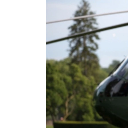
သုတပဒေသာ အင်္ဂလိပ်စာ
အ
ညွန်း
စာမျက်နှာ
သို့
ကျော်
ကြည့်
ရန်
ရှာဖွေ
ရန်
နေရာ
သို့
ကျော်
ရန်