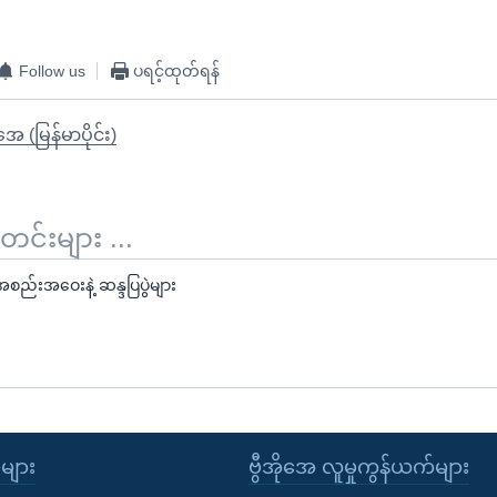
Follow us
ပရင့်ထုတ်ရန်
ုအေ (မြန်မာပိုင်း)
်းများ ...
စည်းအဝေးနဲ့ ဆန္ဒပြပွဲများ
ုများ
ဗွီအိုအေ လူမှုကွန်ယက်များ