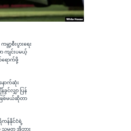
မ္ဘာ့စီးပွားရေး
မှာ ကျင်းပမယ့်
ရောက်ဖို့
နောက်ဆုံး
ခွင်လျှာ ပြန်
ုဖြစ်မယ်ဆိုတာ
န်နိုင်ငံရဲ့
 သမ္မတ အိုဘား