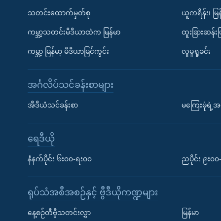
သတင်းထောက်မှတ်စု
ယူကရိန်း၊ မြန
ကမ္ဘာ့သတင်းမီဒီယာထဲက မြန်မာ
ထူးခြားဆန်း
ကမ္ဘာ့ မြန်မာ့ မီဒီယာမြင်ကွင်း
လူမှုရှုခင်း
အင်္ဂလိပ်သင်ခန်းစာများ
အီဒီယံသင်ခန်းစာ
မကြေးမုံရဲ့အင
ရေဒီယို
နံနက်ပိုင်း ၆း၀၀-ရး၀၀
ညပိုင်း ၉း၀
ရုပ်သံအစီအစဉ်နှင့် ဗွီဒီယိုကဏ္ဍများ
နေ့စဉ်တီဗွီသတင်းလွှာ
မြန်မာ