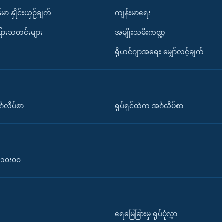
်မာ နှိုင်းယှဉ်ချက်
ကျန်းမာရေး
ပြားသတင်းများ
အမျိုးသမီးကဏ္ဍ
ရိုဟင်ဂျာအရေး မျှော်လင့်ချက်
်္ဂလိပ်စာ
ရုပ်ရှင်ထဲက အင်္ဂလိပ်စာ
၀-၁၀း၀၀
ရေမြေခြားမှ ရုပ်ပုံလွှာ