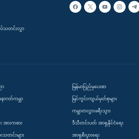
းလ်သတင်းလွှာ
ပညာ
မြန်မာပြည်မှပေးစာ
အနာဂတ်ကမ္ဘာ
မြင်ကွင်းကျယ်မှတ်စုများ
ကမ္ဘာတလွှားခရီးသွား
း အားကစား
ဒီသီတင်းပတ် အာရှနိုင်ငံရေး
ားသတင်းများ
အာရှစီးပွားရေး