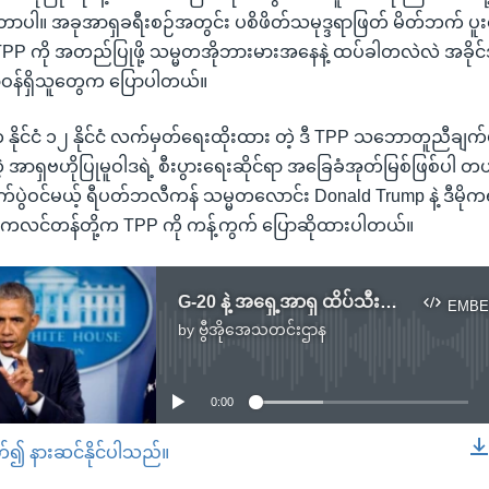
ပါ။ အခုအာရှခရီးစဉ်အတွင်း ပစိဖိတ်သမုဒ္ဒရာဖြတ် မိတ်ဘက် ပူးပ
PP ကို အတည်ပြုဖို့ သမ္မတအိုဘားမားအနေနဲ့ ထပ်ခါတလဲလဲ အခိုင
ာဝန်ရှိသူတွေက ပြောပါတယ်။
 နိုင်ငံ ၁၂ နိုင်ငံ လက်မှတ်ရေးထိုးထား တဲ့ ဒီ TPP သဘောတူညီချက
 အာရှဗဟိုပြုမူဝါဒရဲ့ စီးပွားရေးဆိုင်ရာ အခြေခံအုတ်မြစ်ဖြစ်ပါ တ
ပွဲဝင်မယ့် ရီပတ်ဘလီကန် သမ္မတလောင်း Donald Trump နဲ့ ဒီမိ
 ကလင်တန်တို့က TPP ကို ကန့်ကွက် ပြောဆိုထားပါတယ်။
G-20 နဲ့ အရှေ့အာရှ ထိပ်သီးအစည်းအဝေးတွေတက်ဖို့ သမ္မတအိုဘားမား အာရှသွားမည်
EMBE
by
ဗွီအိုအေသတင်းဌာန
No media source currently available
0:00
တ်၍ နားဆင်နိုင်ပါသည်။
EMBED