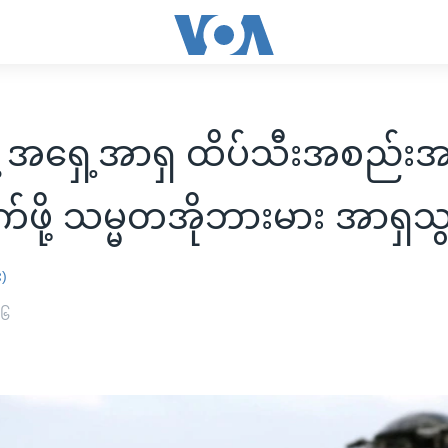
ဲ့ အရှေ့အာရှ ထိပ်သီးအစည်း
ဖို့ သမ္မတအိုဘားမား အာရှသ
း)
၁၆