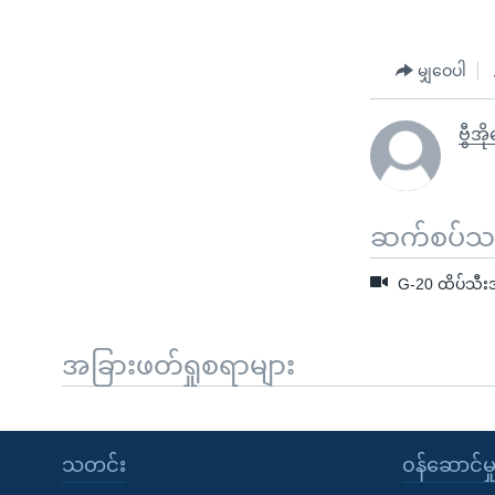
မျှဝေပါ
ဗွီအိ
ဆက်စပ်သတင
G-20 ထိပ်သီးအ
အခြားဖတ်ရှုစရာများ
သတင်း
၀န်ဆောင်မှ