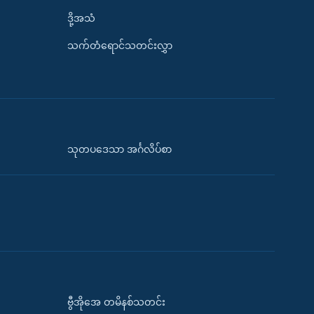
ဒို့အသံ
သက်တံရောင်သတင်းလွှာ
သုတပဒေသာ အင်္ဂလိပ်စာ
ဗွီအိုအေ တမိနစ်သတင်း