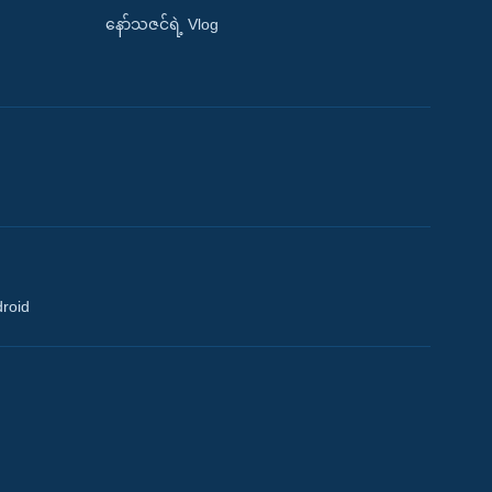
နော်သဇင်ရဲ့ Vlog
droid