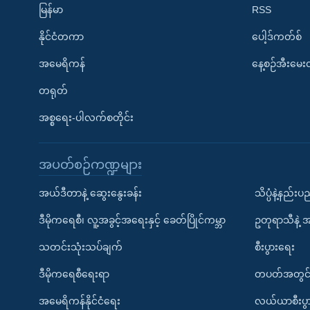
မြန်မာ
RSS
နိုင်ငံတကာ
ပေါ့ဒ်ကတ်စ်
အမေရိကန်
နေ့စဉ်အီးမေ
တရုတ်
အစ္စရေး-ပါလက်စတိုင်း
အပတ်စဉ်ကဏ္ဍများ
အယ်ဒီတာနဲ့ ဆွေးနွေးခန်း
သိပ္ပံနဲ့နည်း
ဒီမိုကရေစီ၊ လူ့အခွင့်အရေးနှင့် ခေတ်ပြိုင်ကမ္ဘာ
ဥတုရာသီနဲ့ 
သတင်းသုံးသပ်ချက်
စီးပွားရေး
ဒီမိုကရေစီရေးရာ
တပတ်အတွင်
အမေရိကန်နိုင်ငံရေး
လယ်ယာစီးပွ