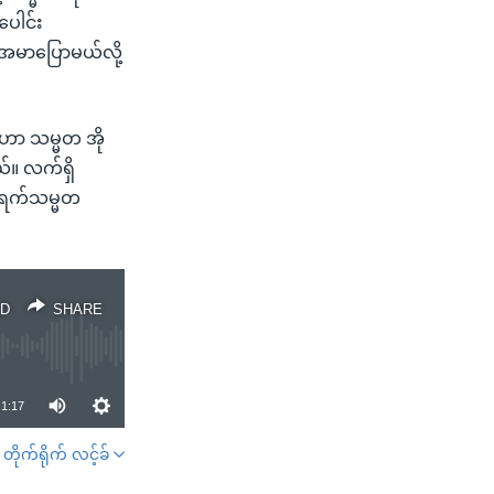
ေါင်း
်အမာပြောမယ်လို့
်ဟာ သမ္မတ အို
ယ်။ လက်ရှိ
ုကရက်သမ္မတ
D
SHARE
1:17
တိုက်ရိုက် လင့်ခ်
SHARE