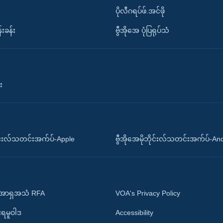
ပိုလီဂရပ်ဖ်.အင်ဖို
်းခန်း
ဗွီအိုအေ ပုံပြရုပ်သံ
း
ိုင်းလ်သတင်းအက်ပ်-Apple
ဗွီအိုအေမိုဘိုင်းလ်သတင်းအက်ပ်-An
 အာရှအသံ RFA
VOA's Privacy Policy
ုးရမူဝါဒ
Accessibility