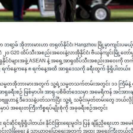
ရာ့ခ် အိုဘားမားဟာ တရုတ်နိုင်ငံ၊ Hangzhou မြို့မှာကျင်းပမယ့် က
်ငံ ၂၀ G20 ထိပ်သီးအစည်းအဝေးနဲ့လာအိုနိုင်ငံ၊ ဗီယန်ကျင်းမြို့တော်
နိုင်ငံများအဖွဲ့ ASEAN နဲ့ အရှေ့အာရှထိပ်သီးအစည်းအဝေးကို တက်
က်နေ့ကနေ ၈ ရက်နေ့အထိ အာရှဒေသကို ခရီးထွက် ဖို့ရှိပါတယ်။
မ္မတအိုဘားမားအတွက် သူ့ရဲ့သမ္မတသက်တမ်းအတွင်း ၁၁ ကြိမ်နဲ့ 
ရှခရီးစဉ် ဖြစ်မှာပါ။ အာရှ-ပစိဖိတ်ဒေသမှာ အမေရိကန် အင်အားချိန်
ဗျူဟာနဲ့ ဒီဒေသနဲ့ပတ်သက်ပြီး သူ့ရဲ့ သမိုင်းမှတ်တမ်းတွေ ဘယ်လိ
်မှာပဲ အရေးတကြီးကိစ္စရပ်မျိုးစုံကို အခုခရီးစဉ်အတွင်း
င်ဆိုင်ရဖို့ရှိပါတယ်။ နိုင်ငံခြားရေးမူဝါဒ ပြန် ချိန်ညှိရေးဟာ အမေရိက
းလုံခြုံရေး နဲ့ သာယာဝပြောရေးအတွက် အထူး အရေးကြီးတယ်လို့