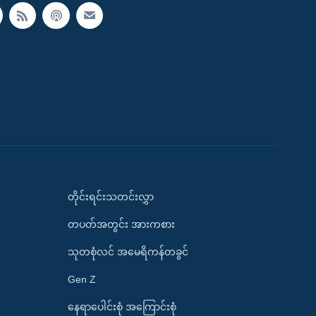
တိုင်းရင်းသတင်းလွှာ
တပတ်အတွင်း အားကစား
သုတစုံလင် အမေရိကန်တခွင်
Gen Z
နေရာပေါင်းစုံ အကြောင်းစုံ