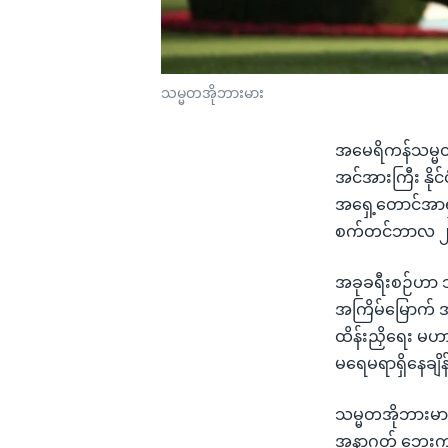
သမ္မတအိုဘားမား
အမေရိကန်သမ္မတ ဘ
အင်အားကြီး နိုင
အရှေ့တောင်အာရှ
စက်တင်ဘာလ ၂ ရ
အခုခရီးစဉ်ဟာ သ
အကြိမ်မြောက် အာ
ထိန်းညှိရေး မဟာ
မရေမရာရှိနေချိန
သမ္မတအိုဘားမား ရ
အနာဂတ် ဘေးကင်