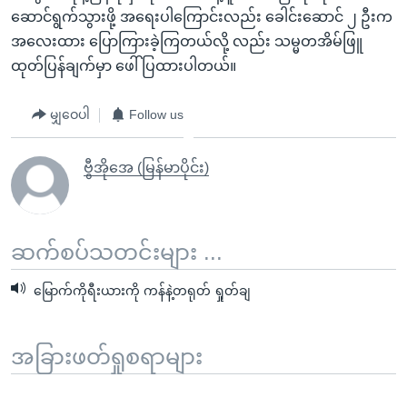
ဆောင်ရွက်သွားဖို့ အရေးပါကြောင်းလည်း ခေါင်းဆောင် ၂ ဦးက
အလေးထား ပြောကြားခဲ့ကြတယ်လို့ လည်း သမ္မတအိမ်ဖြူ
ထုတ်ပြန်ချက်မှာ ဖေါ်ပြထားပါတယ်။
မျှဝေပါ
Follow us
ဗွီအိုအေ (မြန်မာပိုင်း)
ဆက်စပ်သတင်းများ ...
မြောက်ကိုရီးယားကို ကန်နဲ့တရုတ် ရှုတ်ချ
အခြားဖတ်ရှုစရာများ