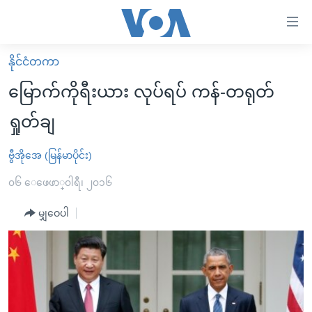
သုံး
ရ
လွယ်ကူ
နိုင်ငံတကာ
မူလစာမျက်နှာ
စေ
မြောက်ကိုရီးယား လုပ်ရပ် ကန်-တရုတ်
မြန်မာ
သည့်
ရှုတ်ချ
ကမ္ဘာ့သတင်းများ
Link
ဗွီဒီယို
နိုင်ငံတကာ
ဗွီအိုအေ (မြန်မာပိုင်း)
များ
သတင်းလွတ်လပ်ခွင့်
အမေရိကန်
၀၆ ေဖေဖာ္၀ါရီ၊ ၂၀၁၆
ပင်မ
ရပ်ဝန်းတခု လမ်းတခု အလွန်
တရုတ်
အကြောင်းအရာ
မျှဝေပါ
သို့
အင်္ဂလိပ်စာလေ့လာမယ်
အစ္စရေး-ပါလက်စတိုင်း
ကျော်
အပတ်စဉ်ကဏ္ဍများ
အမေရိကန်သုံးအီဒီယံ
ကြည့်
ရေဒီယိုနှင့်ရုပ်သံ အချက်အလက်များ
မကြေးမုံရဲ့ အင်္ဂလိပ်စာ
ရေဒီယို
ရန်
ပင်မ
ရေဒီယို/တီဗွီအစီအစဉ်
ရုပ်ရှင်ထဲက အင်္ဂလိပ်စာ
တီဗွီ