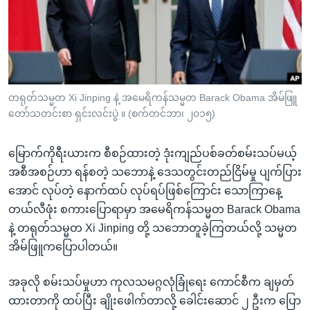
အ
သုတပဒေသာ အင်္ဂလိပ်စာ
ညွန်း
Learning English
စာမျက်နှာ
သို့
ဗွီအိုအေ လူမှုကွန်ယက်များ
ကျော်
ကြည့်
တရုတ်သမ္မတ Xi Jinping နဲ့ အမေရိကန်သမ္မတ Barack Obama အိမ်ဖြူ
တော်သတင်းစာ ရှင်းလင်းပွဲ ။ (စက်တင်ဘာ၊ ၂၀၁၅)
ရန်
ဘာသာစကားများ
ရှာဖွေ
မြောက်ကိုရီးယားက စီစဉ်ထားတဲ့ ဒုံးကျည်ပစ်ခတ်စမ်းသပ်မယ့်
ရန်
အစီအစဉ်ဟာ ရန်စတဲ့ သဘောနဲ့ ဒေသတွင်းတည်ငြိမ်မှု ပျက်ပြား
နေရာ
အောင် လုပ်တဲ့ နောက်ထပ် လုပ်ရပ်ဖြစ်ကြောင်း သောကြာနေ့
သို့
တယ်လီဖုံး စကားပြောရာမှာ အမေရိကန်သမ္မတ Barack Obama
ကျော်
နဲ့ တရုတ်သမ္မတ
Xi Jinping
တို့ သဘောတူခဲ့ကြတယ်လို့ သမ္မတ
ရန်
အိမ်ဖြူကပြောပါတယ်။
အခုလို စမ်းသပ်မှုဟာ ကုလသမဂ္ဂလုံခြုံရေး ကောင်စီက ချမှတ်
ထားတာကို ထပ်ပြီး ချိုးဖေါက်တာလို့ ခေါင်းဆောင် ၂ ဦးက ပြော