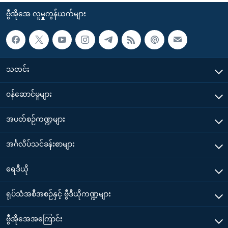
ဗွီအိုအေ လူမှုကွန်ယက်များ
သတင်း
၀န်ဆောင်မှုများ
အပတ်စဉ်ကဏ္ဍများ
အင်္ဂလိပ်သင်ခန်းစာများ
ရေဒီယို
ရုပ်သံအစီအစဉ်နှင့် ဗွီဒီယိုကဏ္ဍများ
ဗွီအိုအေအကြောင်း