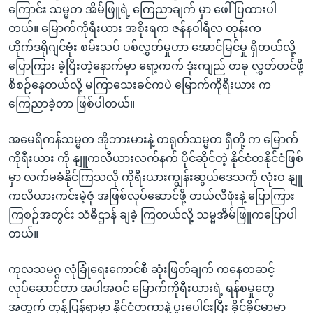
ကြောင်း သမ္မတ အိမ်ဖြူရဲ့ ကြေညာချက် မှာ ဖေါ်ပြထားပါ
တယ်။ မြောက်ကိုရီးယား အစိုးရက ဇန်နဝါရီလ တုန်းက
ဟိုက်ဒရိုဂျင်ဗုံး စမ်းသပ် ပစ်လွှတ်မှုဟာ အောင်မြင်မှု ရှိတယ်လို့
ပြောကြား ခဲ့ပြီးတဲ့နောက်မှာ ရော့ကက် ဒုံးကျည် တခု လွှတ်တင်ဖို့
စီစဉ်နေတယ်လို့ မကြာသေးခင်ကပဲ မြောက်ကိုရီးယား က
ကြေညာခဲ့တာ ဖြစ်ပါတယ်။
အမေရိကန်သမ္မတ အိုဘားမားနဲ့ တရုတ်သမ္မတ ရှီတို့ က မြောက်
ကိုရီးယား ကို နျူကလီယားလက်နက် ပိုင်ဆိုင်တဲ့ နိုင်ငံတနိုင်ငံဖြစ်
မှာ လက်မခံနိုင်ကြသလို ကိုရီးယားကျွန်းဆွယ်ဒေသကို လုံးဝ နျူ
ကလီယားကင်းမဲ့ဇုံ အဖြစ်လုပ်ဆောင်ဖို့ တယ်လီဖုံးနဲ့ ပြောကြား
ကြစဉ်အတွင်း သံဓိဌာန် ချခဲ့ ကြတယ်လို့ သမ္မအိမ်ဖြူကပြောပါ
တယ်။
ကုလသမဂ္ဂ လုံခြုံရေးကောင်စီ ဆုံးဖြတ်ချက် ကနေတဆင့်
လုပ်ဆောင်တာ အပါအဝင် မြောက်ကိုရီးယားရဲ့ ရန်စမှုတွေ
အတွက် တုန့်ပြန်ရာမှာ နိုင်ငံတကာနဲ့ ပူးပေါင်းပြီး ခိုင်ခိုင်မာမာ