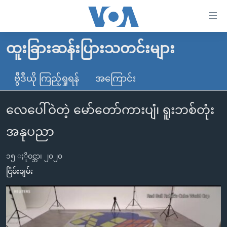
သုံး
ရ
လွယ်ကူ
ထူးခြားဆန်းပြားသတင်းများ
မူလစာမျက်နှာ
စေ
မြန်မာ
ဗွီဒီယို ကြည့်ရှုရန်
အကြောင်း
သည့်
ကမ္ဘာ့သတင်းများ
Link
လေပေါ်ဝဲတဲ့ မော်တော်ကားပျံ၊ ရူးဘစ်တုံး
ဗွီဒီယို
နိုင်ငံတကာ
များ
သတင်းလွတ်လပ်ခွင့်
အမေရိကန်
အနုပညာ
ပင်မ
ရပ်ဝန်းတခု လမ်းတခု အလွန်
တရုတ်
အကြောင်းအရာ
၁၅ ႏိုဝင္ဘာ၊ ၂၀၂၀
သို့
အင်္ဂလိပ်စာလေ့လာမယ်
အစ္စရေး-ပါလက်စတိုင်း
ငြိမ်းချမ်း
ကျော်
အပတ်စဉ်ကဏ္ဍများ
အမေရိကန်သုံးအီဒီယံ
ကြည့်
ရေဒီယိုနှင့်ရုပ်သံ အချက်အလက်များ
မကြေးမုံရဲ့ အင်္ဂလိပ်စာ
ရေဒီယို
ရန်
ပင်မ
ရေဒီယို/တီဗွီအစီအစဉ်
ရုပ်ရှင်ထဲက အင်္ဂလိပ်စာ
တီဗွီ