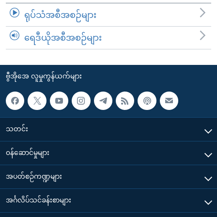
ရုပ်သံအစီအစဉ်များ
ရေဒီယိုအစီအစဉ်များ
ဗွီအိုအေ လူမှုကွန်ယက်များ
သတင်း
၀န်ဆောင်မှုများ
အပတ်စဉ်ကဏ္ဍများ
အင်္ဂလိပ်သင်ခန်းစာများ