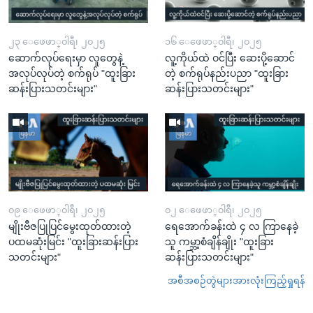
၂၃ ေဖေဖာ္၀ါရီ၊ ၂၀၂၅
၁၆ ေဖေဖာ္၀ါရီ၊ ၂၀၂၅
ဆောက်လုပ်ရေးမှာ လူတွေနဲ့
လူ့ကိုယ်ထဲ ဝင်ပြီး ဆေးပို့ဆောင်
အလုပ်လုပ်တဲ့ စက်ရုပ် "ထူးခြား
တဲ့ စက်ရုပ်နည်းပညာ "ထူးခြား
ဆန်းပြားသတင်းများ"
ဆန်းပြားသတင်းများ"
၀၉ ေဖေဖာ္၀ါရီ၊ ၂၀၂၅
၀၂ ေဖေဖာ္၀ါရီ၊ ၂၀၂၅
မျိုးဗီဇပြုပြင်မွေးထုတ်ထားတဲ့
ရေအောက်ခန်းထဲ ၄ လ ကြာနေခဲ့
ပထမဆုံးမြင်း "ထူးခြားဆန်းပြား
သူ ကမ္ဘာ့စံချိန်ချိုး "ထူးခြား
သတင်းများ"
ဆန်းပြားသတင်းများ"
အစီအစဉ်တွဲများအားလုံးကြည့်ရှုရန်