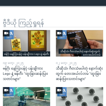
ဗွီဒီယို ကြည့်ရှုရန်
၀၉ မတ္၊ ၂၀၂၅
၀၂ မတ္၊ ၂၀၂၅
ဗန်ဂိုး နေကြာပန်ပုံ ပန်းချီကား
သီဆိုသံ၊ ဂီတသံမပါတဲ့ နောက်ဆုံး
Lego နဲ့ ဖန်တီး "ထူးခြားဆန်းပြား
ထွက် တေးအယ်လ်ဘမ် "ထူးခြား
သတင်းများ"
ဆန်းပြားသတင်းများ"