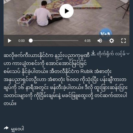
အ
သုတပဒေသာ အင်္ဂလိပ်စာ
ညွန်း
Learning English
No media source currently available
စာမျက်နှာ
သို့
ဗွီအိုအေ လူမှုကွန်ယက်များ
ကျော်
0:00
4:05
ကြည့်
ရန်
တိုက်ရိုက် လင့်ခ်
ဘာသာစကားများ
ဆလိုဗက်ကီးယားနိုင်ငံက နည်းပညာကုမ္ပဏီ
ရှာဖွေ
ဟာ ကားပျံတစင်းကို အောင်အောင်မြင်မြင်
ရန်
စမ်းသပ် နိုင်ခဲ့ပါတယ်။ အီတလီနိုင်ငံက Rubik အံစာတုံး
နေရာ
အနုပညာရှင်တဦးဟာ အံစာတုံး ၆၀၀၀ ကိုသုံးပြီး ပန်းချီကားတ
သို့
ချပ်ကို ၁၆ နာရီအတွင်း ဖန်တီးခဲ့ပါတယ်။ ဒီလို ထူးခြားဆန်းပြား
ကျော်
သတင်းများကို ကိုငြိမ်းချမ်းနဲ့ မခင်ဖြူထွေးတို့ တင်ဆက်ထားပါ
ရန်
တယ်။
မျှဝေပါ