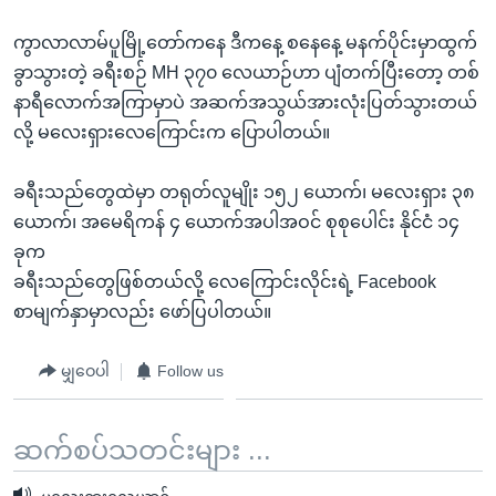
ကွာလာလာမ်ပူမြို့တော်ကနေ ဒီကနေ့ စနေနေ့ မနက်ပိုင်းမှာထွက်
ခွာသွားတဲ့ ခရီးစဉ် MH ၃၇၀ လေယာဉ်ဟာ ပျံတက်ပြီးတော့ တစ်
နာရီလောက်အကြာမှာပဲ အဆက်အသွယ်အားလုံးပြတ်သွားတယ်
လို့ မလေးရှားလေကြောင်းက ပြောပါတယ်။
ခရီးသည်တွေထဲမှာ တရုတ်လူမျိုး ၁၅၂ ယောက်၊ မလေးရှား ၃၈
ယောက်၊ အမေရိကန် ၄ ယောက်အပါအဝင် စုစုပေါင်း နိုင်ငံ ၁၄
ခုက
ခရီးသည်တွေဖြစ်တယ်လို့ လေကြောင်းလိုင်းရဲ့ Facebook
စာမျက်နှာမှာလည်း ဖော်ပြပါတယ်။
မျှဝေပါ
Follow us
ဆက်စပ်သတင်းများ ...