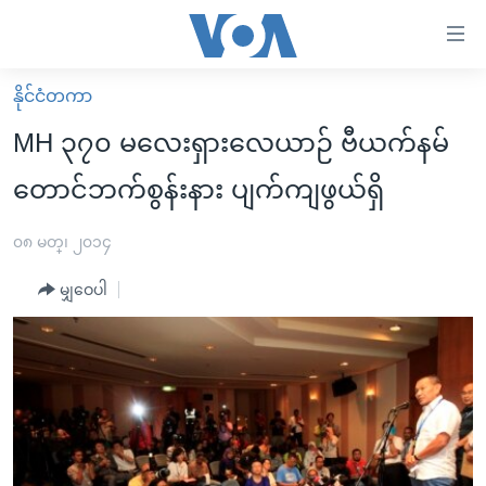
သုံး
ရ
လွယ်ကူ
နိုင်ငံတကာ
မူလစာမျက်နှာ
စေ
MH ၃၇၀ မလေးရှားလေယာဉ် ဗီယက်နမ်
မြန်မာ
သည့်
တောင်ဘက်စွန်းနား ပျက်ကျဖွယ်ရှိ
ကမ္ဘာ့သတင်းများ
Link
ဗွီဒီယို
နိုင်ငံတကာ
၀၈ မတ္၊ ၂၀၁၄
များ
သတင်းလွတ်လပ်ခွင့်
အမေရိကန်
ပင်မ
မျှဝေပါ
ရပ်ဝန်းတခု လမ်းတခု အလွန်
တရုတ်
အကြောင်းအရာ
သို့
အင်္ဂလိပ်စာလေ့လာမယ်
အစ္စရေး-ပါလက်စတိုင်း
ကျော်
အပတ်စဉ်ကဏ္ဍများ
အမေရိကန်သုံးအီဒီယံ
ကြည့်
ရေဒီယိုနှင့်ရုပ်သံ အချက်အလက်များ
မကြေးမုံရဲ့ အင်္ဂလိပ်စာ
ရေဒီယို
ရန်
ပင်မ
ရေဒီယို/တီဗွီအစီအစဉ်
ရုပ်ရှင်ထဲက အင်္ဂလိပ်စာ
တီဗွီ