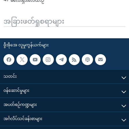
မလေးရှားလေယာဉ်
အခြားဖတ်ရှုစရာများ
ဗွီအိုအေ လူမှုကွန်ယက်များ
သတင်း
၀န်ဆောင်မှုများ
အပတ်စဉ်ကဏ္ဍများ
အင်္ဂလိပ်သင်ခန်းစာများ