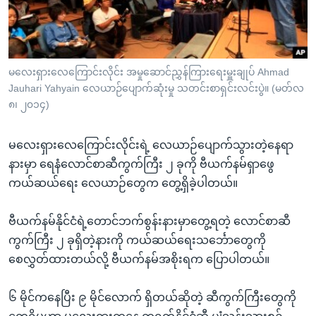
အ
သုတပဒေသာ အင်္ဂလိပ်စာ
ညွန်း
Learning English
စာမျက်နှာ
သို့
ဗွီအိုအေ လူမှုကွန်ယက်များ
မလေးရှားလေကြောင်းလိုင်း အမှုဆောင်ညွှန်ကြားရေးမှူးချုပ် Ahmad
ကျော်
Jauhari Yahyain လေယာဉ်ပျောက်ဆုံးမှု သတင်းစာရှင်းလင်းပွဲ။ (မတ်လ
ကြည့်
၈၊ ၂၀၁၄)
ရန်
ဘာသာစကားများ
ရှာဖွေ
မလေးရှားလေကြောင်းလိုင်းရဲ့ လေယာဉ်ပျောက်သွားတဲ့နေရာ
ရန်
နားမှာ ရေနံလောင်စာဆီကွက်ကြီး ၂ ခုကို ဗီယက်နမ်ရှာဖွေ
နေရာ
ကယ်ဆယ်ရေး လေယာဉ်တွေက တွေ့ရှိခဲ့ပါတယ်။
သို့
ကျော်
ဗီယက်နမ်နိုင်ငံရဲ့တောင်ဘက်စွန်းနားမှာတွေ့ရတဲ့ လောင်စာဆီ
ရန်
ကွက်ကြီး ၂ ခုရှိတဲ့နားကို ကယ်ဆယ်ရေးသင်္ဘောတွေကို
စေလွှတ်ထားတယ်လို့ ဗီယက်နမ်အစိုးရက ပြောပါတယ်။
၆ မိုင်ကနေပြီး ၉ မိုင်လောက် ရှိတယ်ဆိုတဲ့ ဆီကွက်ကြီးတွေကို