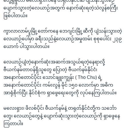
တွေ့ရှိမှုဟာ မလေးရှားကနေ တရုတ်နိုင်ငံဆီ ပျံသန်းသွားစဉ်
ပျောက်သွားတဲ့လေယာဉ်အတွက် နောက်ဆုံးရတဲ့သဲလွန်စကြီး
ဖြစ်ပါတယ်။
ကွာလာလာမ်ပူမြို့တော်ကနေ ဘေဂျင်းမြို့ဆီကို ပျံသန်းသွားတဲ့
လေယာဉ်ပေါ်မှာ ခရီးသည်နဲ့လေယာဉ်အမှုထမ်း စုစုပေါင်း ၂၃၉
ယောက် ပါသွားပါတယ်။
လေယာဉ်ပျံတဲ့နောက်ဆုံးအဆက်အသွယ်ရတဲ့နေရာလို့
ဗီယက်နမ်တာဝန်ရှိသူတွေ ပြောတဲ့ ဗီယက်နမ်နိုင်ငံ၊
အနောက်တောင်ပိုင်း သောင်ချူးကျွန်း ( Tho Chu) ရဲ့
အနောက်တောင်ပိုင်း ကမ်းလွန် မိုင် ၁၅၀ လောက်မှာ အဓိက
အာရုံစိုက်ပြီး နိုင်ငံစုံက ရှာဖွေရေးတွေကို လုပ်နေကြပါတယ်။
မလေးရှား၊ ဖိလစ်ပိုင်၊ ဗီယက်နမ်နဲ့ တရုတ်နိုင်ငံတို့က သင်္ဘော
တွေ၊ လေယာဉ်တွေနဲ့ ပျောက်ဆုံးသွားတဲ့လေယာဉ်ကို ရှာဖွေနေ
ကြတာပါ။