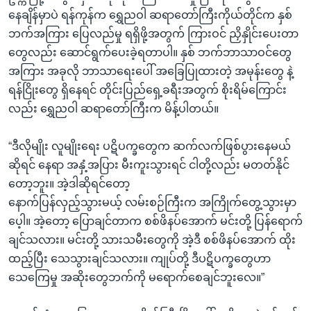
နေချိန်မှာပဲ ရန်ကုန်က ရွှေညဝါ ဆရာတော်ကြီးကိုယ်တိုင်က နှစ်
ဘက်အကြား ပြေလည်မှု ရရှိဖို့အတွက် ကြားဝင် ညှိနှိုင်းပေးတာ
တွေလည်း ဆောင်ရွက်ပေးခဲ့ရတာပါ။ နှစ် ဘက်ဘာသာဝင်တွေ
အကြား အခုလို ဘာသာရေးပေါ် အခြေပြုထားတဲ့ အမုန်းတွေ နဲ့
ရန်ငြိုးတွေ ရှိနေရင် တိုင်းပြည်ရှေ့ခရီးအတွက် စိုးရိမ်ကြောင်း
လည်း ရွှေညဝါ ဆရာတော်ကြီးက မိန့်ပါတယ်။
“ဒီလိုမျိုး လူမျိုးရေး ပဋိပက္ခတွေက ဆက်လက်ဖြစ်ပွားနေမယ်
ဆိုရင် နေရာ အနှံ့အပြား မီးကူးသွားရင် ငါတို့လည်း မတတ်နိုင်
တော့ဘူး။ အဲ့ဒါဆိုရင်တော့
နောက်ပြန်လှည့်သွားမယ့် လမ်းစဉ်ကြီးက အကြိုက်တွေ့သွားမှာ
ပေ့ါ။ အဲ့တော့ ပြောချင်တာက စစ်ဖိနပ်အောက် မင်းတို့ ပြန်ရောက်
ချင်သလား။ မင်းတို့ သားသမီးတွေကို အဲ့ဒီ စစ်ဖိနပ်အောက် ထိုး
ထည့်ပြီး သေသွားချင်သလား။ ကျုပ်တို့ ဒီပဋိပက္ခတွေဟာ
သေကြေမှု အဆိုးတွေဘက်ကို မရောက်စေချင်ဘူးလေ။”