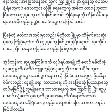
နောက်ဆုံး အခြေအနေအရ တိုက်ကြီးမြို့ပေါ်မှာ ရှိနေတဲ့ စစ်တပ်
နဲ့ ရဲတွေကပဲ ဒေသတွင်း လုံခြုံရေးတွေကို အဓိက တာဝန်ယူထား
ပြီးတော့ ဆူပူမှုတွေ ထပ်မဖြစ်အောင် လုံခြုံရေးကို ထိန်းသိမ်းနေ
ရတယ်လို့လည်း ဥက္ကံဒေသခံတွေက ပြောပါတယ်။
ပြီးခဲ့တဲ့ မတ်လအတွင်းမှာလည်း မိတ္ထီလာမြို့မှာ ထိခိုက်သေဆုံး
မှုတွေ ကြုံခဲ့ရတဲ့အထိ ဆူပူမှုတွေ ဖြစ်ပွားခဲ့ပြီးနောက် ပဲခူးတိုင်း
ဒေသကြီး အနောက်ခြမ်းမှာလည်း ဖြစ်ပွားခဲ့တာပါ။
အဲ့ဒီတုန်းက ဆူပူအကြမ်းဖက် လုပ်ရပ်အချို့ကို စတင် ဖန်တီးခဲ့
သူတွေနဲ့ ကိုယ်တိုင် ကျူးလွန်ခဲ့သူတွေကို အာဏာပိုင်တွေက
အရေးယူမှုတွေ ဆောင်ရွက်နေသ လို၊ နိုင်ငံတော်သမ္မတ ဦးသိန်း
စိန်ကလည်း လူမျိုးရေး၊ ဘာသာရေးကို အခြေခံတဲ့ ပြဿနာတွေ
ထပ်မဖြစ်ဖို့နဲ့ လူမျိုးရေး၊ ဘာသာရေးကို အကြောင်းပြုပြီး ဆူပူ
အောင် လှုံ့ဆော်သူတွေကို ဥပဒေအရ ထိထိရောက်ရောက်
အရေးယူမယ်ဆိုပြီးတော့လည်း တရားဝင် ပြောထားတာလည်း
ဖြစ်ပါတယ်။