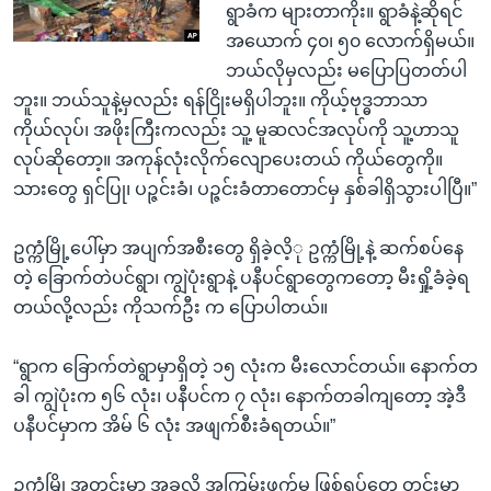
ရွာခံက များတာကိုး။ ရွာခံနဲ့ဆိုရင်
အယောက် ၄၀၊ ၅၀ လောက်ရှိမယ်။
ဘယ်လိုမှလည်း မပြောပြတတ်ပါ
ဘူး။ ဘယ်သူနဲ့မှလည်း ရန်ငြိုးမရှိပါဘူး။ ကိုယ့်ဗုဒ္ဓဘာသာ
ကိုယ်လုပ်၊ အဖိုးကြီးကလည်း သူ့ မူဆလင်အလုပ်ကို သူ့ဟာသူ
လုပ်ဆိုတော့။ အကုန်လုံးလိုက်လျောပေးတယ် ကိုယ်တွေကို။
သားတွေ ရှင်ပြု၊ ပဉ္ဇင်းခံ၊ ပဉ္ဇင်းခံတာတောင်မှ နှစ်ခါရှိသွားပါပြီ။”
ဥက္ကံမြို့ပေါ်မှာ အပျက်အစီးတွေ ရှိခဲ့လိ့ု ဥက္ကံမြို့နဲ့ ဆက်စပ်နေ
တဲ့ ခြောက်တဲပင်ရွာ၊ ကျွဲပုံးရွာနဲ့ ပနီပင်ရွာတွေကတော့ မီးရှို့ခံခဲ့ရ
တယ်လို့လည်း ကိုသက်ဦး က ပြောပါတယ်။
“ရွာက ခြောက်တဲရွာမှာရှိတဲ့ ၁၅ လုံးက မီးလောင်တယ်။ နောက်တ
ခါ ကျွဲပုံးက ၅၆ လုံး၊ ပနီပင်က ၇ လုံး၊ နောက်တခါကျတော့ အဲ့ဒီ
ပနီပင်မှာက အိမ် ၆ လုံး အဖျက်စီးခံရတယ်။”
ဥက္ကံမြို့အတွင်းမှာ အခုလို အကြမ်းဖက်မှု ဖြစ်ရပ်တွေ တင်းမာ