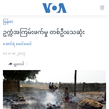
သုံး
ရ
လွယ်ကူ
မြန်မာ
မူလစာမျက်နှာ
စေ
ဥက္ကံအကြမ်းဖက်မှု တစ်ဦးသေဆုံး
မြန်မာ
သည့်
ကမ္ဘာ့သတင်းများ
အောင်ရဲ မောင်မောင်
Link
ဗွီဒီယို
နိုင်ငံတကာ
၀၁ ေမ၊ ၂၀၁၃
များ
သတင်းလွတ်လပ်ခွင့်
အမေရိကန်
မျှဝေပါ
ပင်မ
ရပ်ဝန်းတခု လမ်းတခု အလွန်
တရုတ်
အကြောင်းအရာ
သို့
အင်္ဂလိပ်စာလေ့လာမယ်
အစ္စရေး-ပါလက်စတိုင်း
ကျော်
အပတ်စဉ်ကဏ္ဍများ
အမေရိကန်သုံးအီဒီယံ
ကြည့်
ရေဒီယိုနှင့်ရုပ်သံ အချက်အလက်များ
မကြေးမုံရဲ့ အင်္ဂလိပ်စာ
ရေဒီယို
ရန်
ပင်မ
ရေဒီယို/တီဗွီအစီအစဉ်
ရုပ်ရှင်ထဲက အင်္ဂလိပ်စာ
တီဗွီ