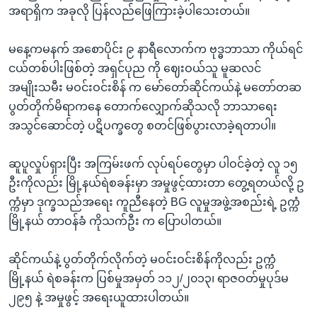
အရာရှိက အခုလို ပြန်လည်ဖြေကြားခဲ့ပါသေးတယ်။
မနေ့ကမနက် အစောပိုင်း ၉ နာရီလောက်က ဗုဒ္ဓဘာသာ ကိုယ်ရင်
ငယ်တစ်ပါးဖြစ်တဲ့ အရှင်ပုည ကို ဈေးဝယ်သူ မူဆလင်
အမျိုးသမီး မဝင်းဝင်းစိန် က မော်တော်ဆိုင်ကယ်နဲ့ မတော်တဆ
ပွတ်တိုက်မိရာကနေ တောက်လျှောက်ဆိုသလို ဘာသာရေး
အသွင်ဆောင်တဲ့ ပဋိပက္ခတွေ စတင်ဖြစ်ပွားလာခဲ့ရတာပါ။
ဆူပူလှုပ်ရှားပြီး အကြမ်းဖက် လုပ်ရပ်တွေမှာ ပါဝင်ခဲ့တဲ့ လူ ၁၅
ဦးကိုလည်း မြို့နယ်ရဲစခန်းမှာ အမှုဖွင့်ထားတာ တွေ့ရတယ်လို့ ဥ
က္ကံမှာ ဒုက္ခသည်အရေး ကူညီနေတဲ့ BG လူမှုအဖွဲ့အစည်းရဲ့ ဥက္ကံ
မြို့နယ် တာဝန်ခံ ကိုသက်ဦး က ပြောပါတယ်။
ဆိုင်ကယ်နဲ့ ပွတ်တိုက်လိုက်တဲ့ မဝင်းဝင်းစိန်ကိုလည်း ဥက္ကံ
မြို့နယ် ရဲစခန်းက ပြစ်မှုအမှတ် ၁၁၂/၂၀၁၃၊ ရာဇဝတ်မှုပုဒ်မ
၂၉၅ နဲ့ အမှုဖွင့် အရေးယူထားပါတယ်။