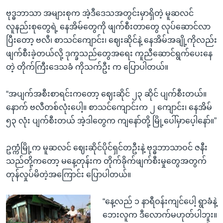
ဗုဒ္ဓဘာသာ အများစုက အဲ့ဒီဒေသအတွင်းမှာရှိတဲ့ မူဆလင်
လူနည်းစုတွေရဲ့ နေအိမ်တွေကို ဖျက်စီးတာတွေ လုပ်ဆောင်လာ
ပြီးတော့ ဗလီ၊ စာသင်ကျောင်း၊ ဈေးဆိုင်နဲ့ နေအိမ်အချို့ကိုလည်း
ဖျက်စီးခဲ့တယ်လို့ ဒုက္ခသည်တွေအရေး ကူညီဆောင်ရွက်ပေးနေ
တဲ့ တိုက်ကြီးဒေသခံ ကိုသက်ဦး က ပြောပါတယ်။
“အပျက်အစီးစာရင်းကတော့ ဈေးဆိုင် ၂၃ ဆိုင် ပျက်စီးတယ်။
နောက် ဗလီတစ်လုံးပေါ့။ စာသင်ကျောင်းက ၂ ကျောင်း၊ နေအိမ်
၅၃ လုံး ပျက်စီးတယ် အဲ့ဒါတွေက ကျနော်တို့ မြို့ပေါ်မှာပေ့ါနော်။”
ဥက္ကံမြို့က မူဆလင် ဈေးဆိုင်ပိုင်ရှင်တဦးနဲ့ ဗုဒ္ဓဘာသာဝင် ဇနီး
သည်တို့ကတော့ မနေ့တုန်းက တိုက်ခိုက်ဖျက်စီးမှုတွေအတွက်
တုန်လှုပ်မိတဲ့အကြောင်း ပြောပါတယ်။
“နေ့လည် ၁ နာရီဝန်းကျင်ပေါ့ ရွာခံနဲ့
ဘေးလူက ဒီလောက်မဟုတ်ပါဘူး။