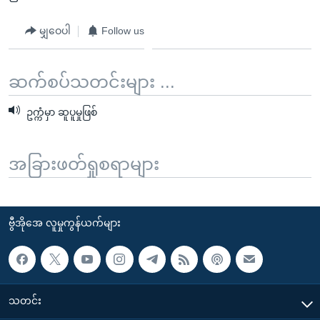
မျှဝေပါ
Follow us
ဆက်စပ်သတင်းများ ...
ဥက္ကံမှာ ဆူပူမှုဖြစ်
အခြားဖတ်ရှုစရာများ
ဗွီအိုအေ လူမှုကွန်ယက်များ
သတင်း