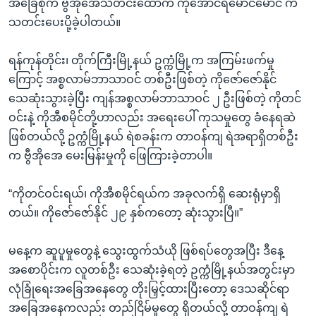
အခြေစိုက် ဗွီအိုအေသတင်းထောက် ကိုအောင်ရဲမောင်မောင် က
သတင်းပေးပို့ခဲ့ပါတယ်။
ရန်ကုန်တိုင်း၊ တိုက်ကြီးမြို့နယ် ဥက္ကံမြို့က အကြမ်းဖက်မှု
ကြောင့် အစ္စလာမ်ဘာသာဝင် တစ်ဦးဖြစ်တဲ့ ကိုဇော်ဇော်နိုင်
သေဆုံးသွားခဲ့ပြီး ကျန်အစ္စလာမ်ဘာသာဝင် ၂ ဦးဖြစ်တဲ့ ကိုတင်
ဝင်းနဲ့ ကိုအီစမိုင်တို့ဟာလည်း အရေးပေါ် ကုသမှုတွေ ခံနေရဆဲ
ဖြစ်တယ်လို့ ဥက္ကံမြို့နယ် ရဲစခန်းက တာဝန်ကျ ရဲအရာရှိတစ်ဦး
က ဗွီအိုအေ မေးမြန်းမှုကို ဖြေကြားခဲ့တာပါ။
“ကိုတင်ဝင်းရယ်၊ ကိုအီစမိုင်ရယ်က အခုလက်ရှိ ဆေးရုံမှာရှိ
တယ်။ ကိုဇော်ဇော်နိုင် ၂၉ နှစ်ကတော့ ဆုံးသွားပြီ။”
မနေ့က ဆူပူမှုတွေနဲ့ သွေးထွက်သံယို ဖြစ်ရပ်တွေအပြီး ဒီနေ့
အစောပိုင်းက လူတစ်ဦး သေဆုံးခဲ့ရတဲ့ ဥက္ကံမြို့နယ်အတွင်းမှာ
လုံခြုံရေးအခြေအနေတွေ တိုးမြှင့်ထားပြီးတော့ ဒေသဆိုင်ရာ
အခြေအနေကလည်း တည်ငြိမ်မှုတွေ ရှိတယ်လို့ တာဝန်ကျ ရဲ