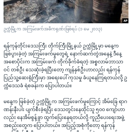
အ
သုတပဒေသာ အင်္ဂလိပ်စာ
ညွန်း
Learning English
စာမျက်နှာ
သို့
ဗွီအိုအေ လူမှုကွန်ယက်များ
ဥက္ကံမြို့က အကြမ်းဖက်အဓိကရုဏ်းဖြစ်ရပ် (၁ မေ ၂၀၁၃)
ကျော်
ကြည့်
ရန်ကုန်တိုင်းဒေသကြီး တိုက်ကြီးမြို့နယ် ဥက္ကံမြို့မှာ မနေ့က
ရန်
ဖြစ်ပွားခဲ့တဲ့ အကြမ်းဖက်မှုတွေရဲ့ နောက်ဆက်တွဲအနေနဲ့ ဒီနေ့
ဘာသာစကားများ
ရှာဖွေ
အစောပိုင်းက အကြမ်းဖက် တိုက်ခိုက်ခံရတဲ့ အစ္စလာမ်ဘာသာ
ရန်
ဝင် တစ်ဦး သေဆုံးခဲ့ရပြီးတော့ ကျန်နှစ်ဦးဟာလည်း ရန်ကုန်
နေရာ
ပြည်သူ့ဆေးရုံကြီးမှာ အရေးပေါ် ကုသမှု ခံယူနေကြရတယ်လို့ ဥ
သို့
က္ကံဒေသခံ ရဲစခန်းက ပြောပါတယ်။
ကျော်
ရန်
မနေ့က ဖြစ်ခဲ့တဲ့ ဥက္ကံမြို့က အကြမ်းဖက်မှုကြောင့် အိမ်ခြေ ရာဂ
ဏန်းနီးပါး ပျက်စီးခဲ့ရပြီး ဒေသတွင်းနေထိုင်သူ ၅၀၀ ကျော်ဟာ
လည်း နေအိမ်စွန့်ခွာ ထွက်ပြေးနေရတယ်လို့ ကူညီပေးရေးအဖွဲ့
အစည်းတွေက ပြောပါတယ်။ အပြည့်အစုံကိုတော့ ရန်ကုန်