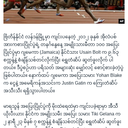
အ
သုတပဒေသာ အင်္ဂလိပ်စာ
ညွန်း
Learning English
စာမျက်နှာ
သို့
ဗွီအိုအေ လူမှုကွန်ယက်များ
ကျော်
ဗြိတိန်နိုင်ငံ လန်ဒန်မြို့မှာ ကျင်းပနေတဲ့ ၂၀၁၂ ခုနှစ် အိုလံပစ်
ကြည့်
အားကစားပြိုင်ပွဲရဲ့ တနင်္ဂနွေနေ့ အမျိုးသားမီတာ ၁၀၀ အပြေး
ရန်
ပြိုင်ပွဲမှာ ဂျမေကာ (Jamaica) နိုင်ငံသား Usain Bolt က ၉.၆၃
ဘာသာစကားများ
ရှာဖွေ
စက္ကန့်နဲ့ စံချိန်သစ်တင်လိုက်ပြီး ရွှေတံဆိပ် ဆွတ်ခူးလိုက် ပါ
ရန်
တယ်။ ဒီပွဲစဉ်ဟာ ပရိသတ် အများဆုံး မျှော်လင့် စောင့်စားခဲ့တဲ့ပွဲ
နေရာ
ဖြစ်ပါတယ်။ နောက်ထပ် ဂျမေကာ အပြေးသမား Yohan Blake
သို့
က ငွေနဲ့ အမေရိကန်အသင်းက Justin Gatin က ကြေးတံဆိပ်
ကျော်
အသီးသီး ရရှိသွားပါတယ်။
ရန်
မာရသွန် အပြေးပြိုင်ပွဲကို မိုးထဲရေထဲမှာ ကျင်းပခဲ့ရာမှာ အီသီ
ယိုးပီးယား နိုင်ငံက အမျိုးသမီး အပြေး သမား Tiki Gelana က
၂ နာရီ ၂၃ မိနစ် ၇ စက္ကန့်နဲ့ စံချိန်သစ်တင်ပြီး ရွှေတံဆိပ် ဆွတ်ခူး