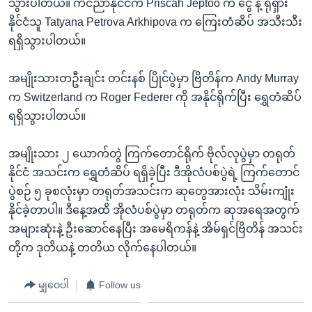
သွားပါတယ်။ ကင်ညာနိုင်ငံက Priscah Jeptoo က ငွေ နဲ့ ရုရှား
နိုင်ငံသူ Tatyana Petrova Arkhipova က ကြေးတံဆိပ် အသီးသီး
ရရှိသွားပါတယ်။
အမျိုးသားတဦးချင်း တင်းနစ် ပြိုင်ပွဲမှာ ဗြိတိန်က Andy Murray
က Switzerland က Roger Federer ကို အနိုင်ရိုက်ပြီး ရွှေတံဆိပ်
ရရှိသွားပါတယ်။
အမျိုးသား ၂ ယောက်တွဲ ကြက်တောင်ရိုက် ဗိုလ်လုပွဲမှာ တရုတ်
နိုင်ငံ အသင်းက ရွှေတံဆိပ် ရရှိခဲ့ပြီး ဒီအိုလံပစ်ပွဲရဲ့ ကြက်တောင်
ပွဲစဉ် ၅ ခုစလုံးမှာ တရုတ်အသင်းက ဆုတွေအားလုံး သိမ်းကျုံး
နိုင်ခဲ့တာပါ။ ဒီနေ့အထိ အိုလံပစ်ပွဲမှာ တရုတ်က ဆုအရေအတွက်
အများဆုံးနဲ့ ဦးဆောင်နေပြီး အမေရိကန်နဲ့ အိမ်ရှင်ဗြိတိန် အသင်း
တို့က ဒုတိယနဲ့ တတိယ လိုက်နေပါတယ်။
မျှဝေပါ
Follow us