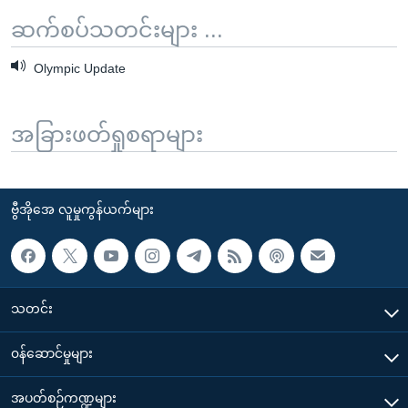
ဆက်စပ်သတင်းများ ...
Olympic Update
အခြားဖတ်ရှုစရာများ
ဗွီအိုအေ လူမှုကွန်ယက်များ
သတင်း
၀န်ဆောင်မှုများ
အပတ်စဉ်ကဏ္ဍများ