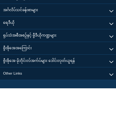
အင်္ဂလိပ်သင်ခန်းစာများ
ရေဒီယို
ရုပ်သံအစီအစဉ်နှင့် ဗွီဒီယိုကဏ္ဍများ
ဗွီအိုအေအကြောင်း
ဗွီအိုအေ မိုဘိုင်းလ်အက်ပ်များ ဒေါင်းလုတ်ယူရန်
Other Links