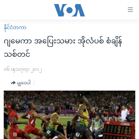
သုံး
ရ
လွယ်ကူ
နိုင်ငံတကာ
မူလစာမျက်နှာ
စေ
ဂျမေကာ အပြေးသမား အိုလံပစ် စံချိန်
မြန်မာ
သည့်
သစ်တင်
ကမ္ဘာ့သတင်းများ
Link
ဗွီဒီယို
နိုင်ငံတကာ
၀၆ ၾသဂုတ္၊ ၂၀၁၂
များ
သတင်းလွတ်လပ်ခွင့်
အမေရိကန်
ပင်မ
မျှဝေပါ
ရပ်ဝန်းတခု လမ်းတခု အလွန်
တရုတ်
အကြောင်းအရာ
သို့
အင်္ဂလိပ်စာလေ့လာမယ်
အစ္စရေး-ပါလက်စတိုင်း
ကျော်
အပတ်စဉ်ကဏ္ဍများ
အမေရိကန်သုံးအီဒီယံ
ကြည့်
ရေဒီယိုနှင့်ရုပ်သံ အချက်အလက်များ
မကြေးမုံရဲ့ အင်္ဂလိပ်စာ
ရေဒီယို
ရန်
ပင်မ
ရေဒီယို/တီဗွီအစီအစဉ်
ရုပ်ရှင်ထဲက အင်္ဂလိပ်စာ
တီဗွီ