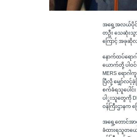
အရှေ့အလယ်ပိုင်
တဦး သေဆုံးသွာ
ကြောင့် အခုဆို
နောက်ထပ်ရောဂါ
ယောက်တို့ ပါဝင
MERS ရောဂါကူးစက
ပြီလို့ မျှော်လင
စက်ခံရသူပေါင်း 
ပါွးသူတွေကို 
ဝန်ကြီးဌာနက ပ
အရှေ့တောင်အာရှ
ခံထားရသူတယောက်