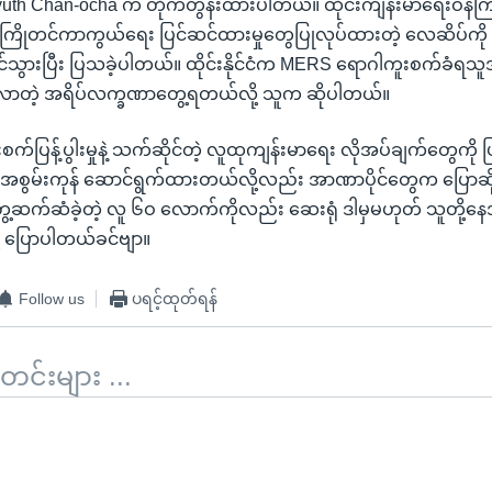
ayuth Chan-ocha က တိုက်တွန်းထားပါတယ်။ ထိုင်းကျန်းမာရေးဝန်ကြ
 ကြိုတင်ကာကွယ်ရေး ပြင်ဆင်ထားမှုတွေပြုလုပ်ထားတဲ့ လေဆိပ်က
င်သွားပြီး ပြသခဲ့ပါတယ်။ ထိုင်းနိုင်ငံက MERS ရောဂါကူးစက်ခ
ာတဲ့ အရိပ်လက္ခဏာတွေ့ရတယ်လို့ သူက ဆိုပါတယ်။
်ပြန့်ပွါးမှုနဲ့ သက်ဆိုင်တဲ့ လူထုကျန်းမာရေး လိုအပ်ချက်တွေကို ဖ
ေနဲ့ အစွမ်းကုန် ဆောင်ရွက်ထားတယ်လို့လည်း အာဏာပိုင်တွေက ပြောဆိ
တွေ့ဆက်ဆံခဲ့တဲ့ လူ ၆ဝ လောက်ကိုလည်း ဆေးရုံ ဒါမှမဟုတ် သူတို့နေအ
 ပြောပါတယ်ခင်ဗျာ။
Follow us
ပရင့်ထုတ်ရန်
်းများ ...