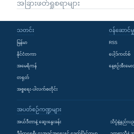
အခြားဖတ်ရှုစရာများ
သတင်း
၀န်ဆောင်မှ
မြန်မာ
RSS
နိုင်ငံတကာ
ပေါ့ဒ်ကတ်စ်
အမေရိကန်
နေ့စဉ်အီးမေ
တရုတ်
အစ္စရေး-ပါလက်စတိုင်း
အပတ်စဉ်ကဏ္ဍများ
အယ်ဒီတာနဲ့ ဆွေးနွေးခန်း
သိပ္ပံနဲ့နည်း
ဒီမိုကရေစီ၊ လူ့အခွင့်အရေးနှင့် ခေတ်ပြိုင်ကမ္ဘာ
ဥတုရာသီနဲ့ 