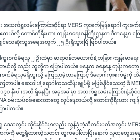
း အသက်ရှူလမ်းကြောင်းဆိုင်ရာ MERS ကူးစက်မြန်ရောဂါ ကူးစက်
းတယ်လို့ တောင်ကိုရီးယား ကျန်မာရေးဝန်ကြီးဌာနက ဒီကနေ့မှာ က
လျင်သေဆုံးသူအရေအတွက် ၂၅ ဦးရှိသွားပြီ ဖြစ်ပါတယ်။
ကူးစက်ခံရသူ ၂ ဦးထဲမှာ ဆရာဝန်တယောက်နဲ့ တခြား ကျန်းမာရေး
်တယ်လို့ လည်း သူတို့က ပြောပါတယ်။ မနေ့က စနေနေ့ တုန်းကတော
်ခံရသူမရှိဘူးလို့ ကြေညာခဲ့တာကြောင့် ဒီရောဂါကူးစက်မှုကို ထိန်းခ
့်ခဲ့ကြတာပါ။ ဆေးဝါးနဲ့ ရောဂါကုသထိန်းချုပ်ဖို့ မဖြစ်နိုင်သေးတဲ့ ဒီ 
၁၇ဝ နီးပါးအထိ ရှိနေပြီး အခုအခါမှာ အသက်ရှူလမ်းကြောင်းနဲ့ဆိုင်တ
DNA စမ်းသပ်စစ်ဆေးတာတွေ လုပ်နေတယ်လို့ တောင်ကိုရီးယား ကျန
ြောပါတယ်။
 ဒေသတွင်း ထိုင်းနိုင်ငံမှာလည်း လွန်ခဲ့တဲ့သီတင်းပတ်အတွင်း ME
ကို တွေ့ရှိထားတဲ့သတင်း ထွက်ပေါ်လာပြီးနောက် လူထုတွေအနေနဲ့ မစ