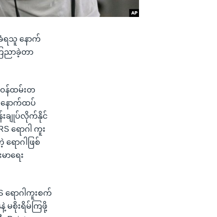
ခံရသူ နောက်
ြေညာခဲ့တာ
 ဝန်ထမ်းတ
့ နောက်ထပ်
ျုပ်လိုက်နိုင်
MERS ရောဂါ ကူး
ဲ့ ရောဂါဖြစ်
်းမာရေး
RS ရောဂါကူးစက်
ိုးရိမ်ကြဖို့