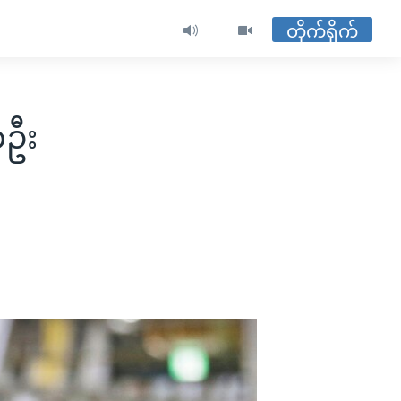
တိုက်ရိုက်
တဦး