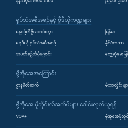
နံနက်ပိုင်း ၆း၀၀-ရး၀၀
ညပိုင်း ၉း၀
ရုပ်သံအစီအစဉ်နှင့် ဗွီဒီယိုကဏ္ဍများ
နေ့စဉ်တီဗွီသတင်းလွှာ
မြန်မာ
ရေဒီယို ရုပ်သံအစီအစဉ်
နိုင်ငံတကာ
အပတ်စဉ်တီဗွီမဂ္ဂဇင်း
တွေ့ဆုံမေးမြန
ဗွီအိုအေအကြောင်း
ဌာနမိတ်ဆက်
မီတာလှိုင်းမျာ
ဗွီအိုအေ မိုဘိုင်းလ်အက်ပ်များ ဒေါင်းလုတ်ယူရန်
Learning English
VOA+
ဗွီအိုအေမိုဘ
ဗွီအိုအေ လူမှုကွန်ယက်များ