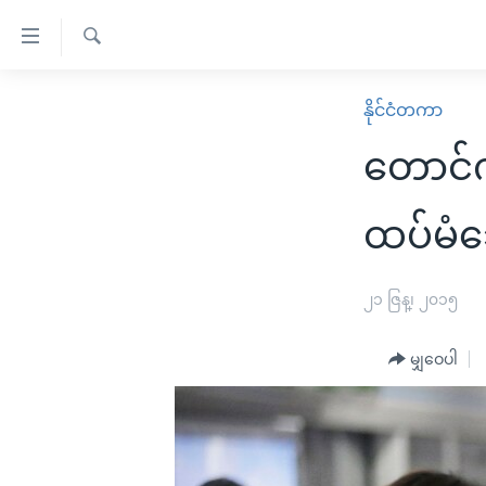
သုံး
ရ
ရှာဖွေ
လွယ်ကူ
မူလစာမျက်နှာ
နိုင်ငံတကာ
ရ
စေ
မြန်မာ
လာ
တောင်က
သည့်
ဒ်
ကမ္ဘာ့သတင်းများ
Link
ဗွီဒီယို
နိုင်ငံတကာ
ထပ်မံသ
များ
သတင်းလွတ်လပ်ခွင့်
အမေရိကန်
ပင်မ
ရပ်ဝန်းတခု လမ်းတခု အလွန်
တရုတ်
၂၁ ဇြန္၊ ၂၀၁၅
အကြောင်းအရာ
အင်္ဂလိပ်စာလေ့လာမယ်
အစ္စရေး-ပါလက်စတိုင်း
သို့
မျှဝေပါ
အပတ်စဉ်ကဏ္ဍများ
အမေရိကန်သုံးအီဒီယံ
ကျော်
ကြည့်
ရေဒီယိုနှင့်ရုပ်သံ အချက်အလက်များ
မကြေးမုံရဲ့ အင်္ဂလိပ်စာ
ရေဒီယို
ရန်
ရေဒီယို/တီဗွီအစီအစဉ်
ရုပ်ရှင်ထဲက အင်္ဂလိပ်စာ
တီဗွီ
ပင်မ