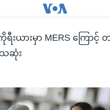
ိုရီးယားမှာ MERS ကြောင့် 
ေဆုံး