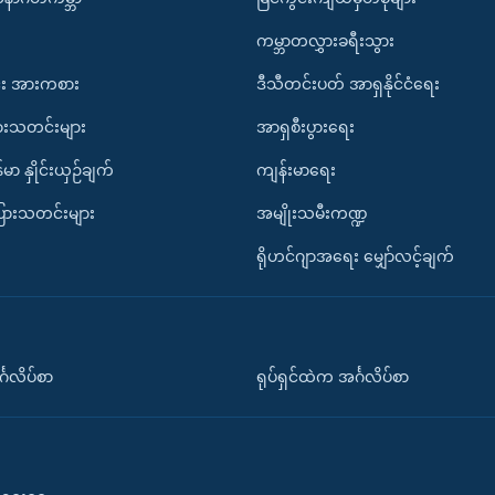
ကမ္ဘာတလွှားခရီးသွား
း အားကစား
ဒီသီတင်းပတ် အာရှနိုင်ငံရေး
ားသတင်းများ
အာရှစီးပွားရေး
်မာ နှိုင်းယှဉ်ချက်
ကျန်းမာရေး
ပြားသတင်းများ
အမျိုးသမီးကဏ္ဍ
ရိုဟင်ဂျာအရေး မျှော်လင့်ချက်
်္ဂလိပ်စာ
ရုပ်ရှင်ထဲက အင်္ဂလိပ်စာ