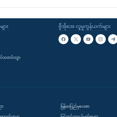
ုများ
ဗွီအိုအေ လူမှုကွန်ယက်များ
းလ်သတင်းလွှာ
ပညာ
မြန်မာပြည်မှပေးစာ
အနာဂတ်ကမ္ဘာ
မြင်ကွင်းကျယ်မှတ်စုများ