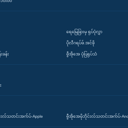
၀-၁၀း၀၀
ရေမြေခြားမှ ရုပ်ပုံလွှာ
ပိုလီဂရပ်ဖ်.အင်ဖို
်းခန်း
ဗွီအိုအေ ပုံပြရုပ်သံ
း
ိုင်းလ်သတင်းအက်ပ်-Apple
ဗွီအိုအေမိုဘိုင်းလ်သတင်းအက်ပ်-An