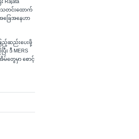
ီး Rajata
ို သတင်းထောက်
ံရသူအခြေအနေဟာ
ြည့်ဆည်းပေးဖို့
ုပြီး ဒီ MERS
ိမ်တွေမှာ စောင့်