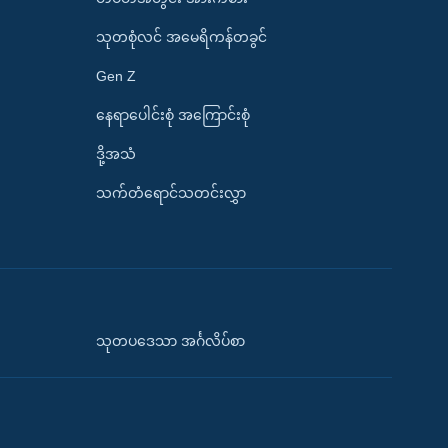
သုတစုံလင် အမေရိကန်တခွင်
Gen Z
နေရာပေါင်းစုံ အကြောင်းစုံ
ဒို့အသံ
သက်တံရောင်သတင်းလွှာ
သုတပဒေသာ အင်္ဂလိပ်စာ