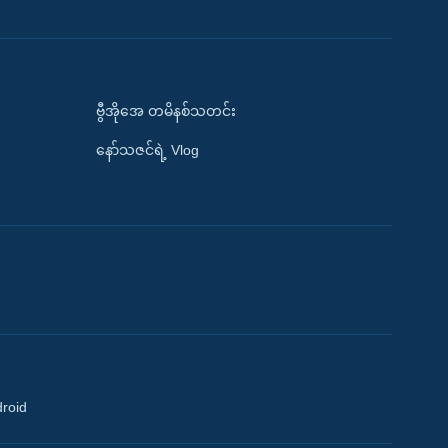
ဗွီအိုအေ တမိနစ်သတင်း
နော်သဇင်ရဲ့ Vlog
droid