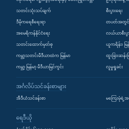
သတင်းသုံးသပ်ချက်
စီးပွားရေး
ဒီမိုကရေစီရေးရာ
တပတ်အတွင်
အမေရိကန်နိုင်ငံရေး
လယ်ယာစီးပွ
သတင်းထောက်မှတ်စု
ယူကရိန်း၊ မြန
ကမ္ဘာ့သတင်းမီဒီယာထဲက မြန်မာ
ထူးခြားဆန်း
ကမ္ဘာ့ မြန်မာ့ မီဒီယာမြင်ကွင်း
လူမှုရှုခင်း
အင်္ဂလိပ်သင်ခန်းစာများ
အီဒီယံသင်ခန်းစာ
မကြေးမုံရဲ့အင
ရေဒီယို