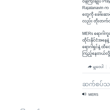
ဝန်ကြီးချုပ် Pr
Rajatanavin က
တွေကို ခေါ်ဆော
လည်း တိုးတက်လ
MERs ရောဂါကူးစက
ထိုင်းနိုင်ငံအန
ရောဂါရှင်နဲ့ ထိ
ကြည့်နေတယ်လို့
မျှဝေပါ
ဆက်စပ်သတင
MERS