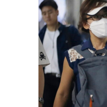
သုတပဒေသာ အင်္ဂလိပ်စာ
အ
ညွန်း
စာမျက်နှာ
သို့
ကျော်
ကြည့်
ရန်
ရှာဖွေ
ရန်
နေရာ
သို့
ကျော်
ရန်