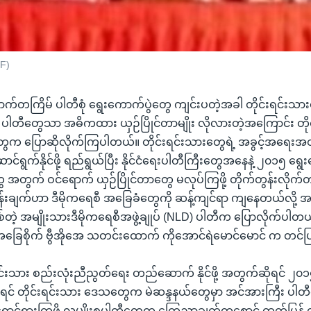
BF)
ာ နောက်တကြိမ် ပါတီစုံ ရွေးကောက်ပွဲတွေ ကျင်းပတဲ့အခါ တိုင်းရင်းသ
ံရေး ပါတီတွေသာ အဓိကထား ယှဉ်ပြိုင်တာမျိုး လိုလားတဲ့အကြောင်း တို
ေက ပြောဆိုလိုက်ကြပါတယ်။ တိုင်းရင်းသားတွေရဲ့ အခွင့်အရေးအ
်ရွက်နိုင်ဖို့ ရည်ရွယ်ပြီး နိုင်ငံရေးပါတီကြီးတွေအနေနဲ့ ၂၀၁၅ ရွေး
 အတွက် ဝင်ရောက် ယှဉ်ပြိုင်တာတွေ မလုပ်ကြဖို့ တိုက်တွန်းလိုက်တ
န်းချက်ဟာ ဒီမိုကရေစီ အခြေခံတွေကို ဆန့်ကျင်ရာ ကျနေတယ်လို့ အဓ
်တဲ့ အမျိုးသားဒီမိုကရေစီအဖွဲ့ချုပ် (NLD) ပါတီက ပြောလိုက်ပါတယ
်အခြေစိုက် ဗွီအိုအေ သတင်းထောက် ကိုအောင်ရဲမောင်မောင် က တင
်းရင်းသား စည်းလုံးညီညွတ်ရေး တည်ဆောက် နိုင်ဖို့ အတွက်ဆိုရင် ၂၀၁၅
ရင် တိုင်းရင်းသား ဒေသတွေက မဲဆန္ဒနယ်တွေမှာ အင်အားကြီး ပါတ
 ရှောင်ရှားကြဖို့ လူမျိုးစုပါတီတွေက ကြေညာချက်တစောင် ထုတ်ပြန် 