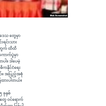
ားဒေသ တွေမှာ
င်းရင်းသား
တွက် ထိထိ
ကောက်ပွဲမှာ
ာပါ။ ဒါပေမဲ့
ိကနိုင်ငံရေး
်။ အပြည့်အစုံ
်ပြထားပါတယ်။
 ခုနှစ်
ီတွေ ဝင်ရောက်
လိုက်တာ ဖြစ်ပါ