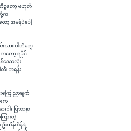
ကိစ္စတော့ မဟုတ်
ို့က
တော့ အမှန်ပဲပေါ့
ရင်းသား ပါတီတွေ
ေကတော့ ရခိုင်
မွန်ဒေသလုံး
ါတီ၊ ကရန်း
ထားကြေ ညာချက်
ုံးက
်ဆေးဝါး ပြဿနာ
ာကြားတဲ့
းသိန်းစိန်ရဲ့