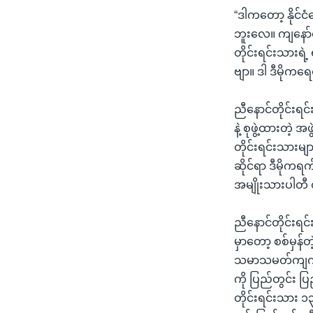
“ဒါကတော့ နိုင်င
ဘူးလေ။ ကျနော်
တိုင်းရင်းသားရဲ
ဗျာ။ ဒါ ဒီမိုက
ညီနောင်တိုင်းရင
နဲ့ စုဖွဲ့ထားတဲ
တိုင်းရင်းသားမျ
ဆိုင်ရာ ဒီမိုကရ
အမျိုးသားပါတီ တ
ညီနောင်တိုင်းရ
မှာတော့ စစ်မှန်
သမာသမတ်ကျကျ ဆ
ကို ပြည်တွင်း ပ
တိုင်းရင်းသား ၁