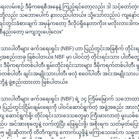
ံရေးလမ်းစဉ် ဒီမိုကရေစီအနေနဲ့ ကြည့်ရင်တော့လည်း ဒါ သင့်တော်တဲ့
တို့လည်း သဘောပေါက် နားလည်ပါတယ်။ သို့သော်လည်းပဲ ကျနော်တ
့ ရင်တွင်းခံစားချက် အမှန်ကတော့ ဒီလိုပဲရှိနေတာကိုး။ မလိုးလားဒါက
ရေစီနည်းတော့ မကျဘူးပေါ့လေ။”
်းသားပါတီများ ဖက်ဒရေးရှင်း (NBF) ဟာ ပြည်တွင်းအခြစိုက် တိုင်း
့ အဖွဲ့အစည်းတခု ဖြစ်ပါတယ်။ NBF မှာ ပါဝင်တဲ့ တိုင်းရင်းသား ပါတီတွ
ား ဒီမိုကရက်တစ်ပါတီ၊ ရှမ်းတိုင်းရင်းသားများ ဒီမိုကရက်တစ်ပါတီ၊ 
က်တစ်ပါတီ၊ ချင်းအမျိုးသားပါတီ၊ ဖလုံ စဝေါ်ပါတီ၊ အင်းအမျိုးသားပ
ို့နဲ့ ဖွဲ့စည်းထားတာ ဖြစ်ပါတယ်။
င်းသားပါတီများ ဖက်ဒရေးရှင်း (NBF) ရဲ့ ၁၄ ကြိမ်မြောက် သဘော
တဲ့ ပြည်တွင်းငြိမ်းချမ်းရေးကို ပါဝင်ဆောင်ရွက်တဲ့ အဖွဲ့အစည်း အားလ
ောင်ရွက်ဖို့၊ တိုင်းရင်းသားဒေသတွေမှာ ကြီးမားလာတဲ့ မူးယစ
ြည်ပ အင်အားစုတွေနဲ့ လက်တွဲပြီး ဖြေရှင်းဖို့၊ အစိုးရက သတ်မှတ်ပြေ
၃၅ မျိုးဆိုတာကို တိတိကျကျ ကောက်ယူဖို့နဲ့ မကြာသေးခင်က သမ္မတ ဦ