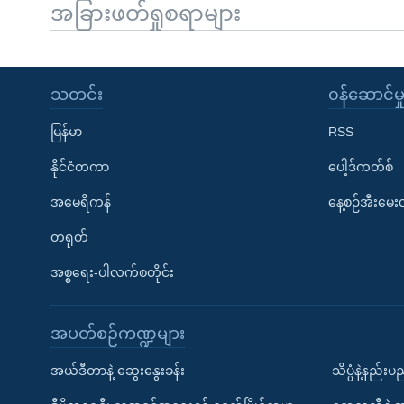
အခြားဖတ်ရှုစရာများ
သတင်း
၀န်ဆောင်မှ
မြန်မာ
RSS
နိုင်ငံတကာ
ပေါ့ဒ်ကတ်စ်
အမေရိကန်
နေ့စဉ်အီးမေ
တရုတ်
အစ္စရေး-ပါလက်စတိုင်း
အပတ်စဉ်ကဏ္ဍများ
အယ်ဒီတာနဲ့ ဆွေးနွေးခန်း
သိပ္ပံနဲ့နည်း