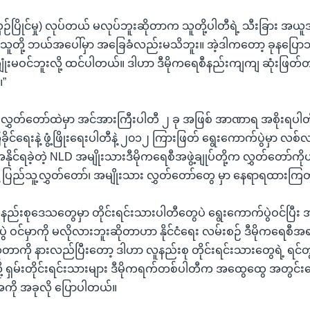
ှဉ်ပြိုင်မှု) လုပ်တယ် မလုပ်ဘူးဆိုတာက သူတို့ပါတီရဲ့ သီးခြား အ
သူတို့ ဘယ်အပေါ်မှာ အခြေခံလည်းမသိဘူး။ အဲ့ဒါကတော့ ခုနပြောသလ
ျုံးမဝင်ဘူးလို့ ထင်ပါတယ်။ ဒါဟာ ဒီမိုကရေစီနည်းကျကျ ဆုံးဖြတ်တ
။”
ာ လွှတ်တော်ထဲမှာ အင်အားကြီးပါတီ ၂ ခု အဖြစ် အာဏာရ အစိုးရပါတီ
ခိုင်ရေးနဲ့ ဖွံ့ဖြိုးရေးပါတီနဲ့ ၂၀၁၂ ကြားဖြတ် ရွေးကောက်ပွဲမှာ လစ
နိုင်ရခဲ့တဲ့ NLD အမျိုးသားဒီမိုကရေစီအဖွဲ့ချုပ်တို့က လွှတ်တော်ကိ
ဲ့ ပြည်သူ့လွှတ်တော်၊ အမျိုးသား လွှတ်တော်တွေ မှာ နေရာရထားကြ
ူနည်းစုဒေသတွေမှာ တိုင်းရင်းသားပါတီတွေပဲ ရွေးကောက်ပွဲဝင်ပြီး
ဲ ဝင်မှာကို မလိုလားဘူးဆိုတာဟာ နိုင်ငံရေး လမ်းစဉ် ဒီမိုကရေစီအ
တာကို နားလည်ပြီးတော့ ဒါဟာ လူနည်းစု တိုင်းရင်းသားတွေရဲ့ ရင်တ
့ ရှမ်းတိုင်းရင်းသားများ ဒီမိုကရက်တစ်ပါတီက အထွေထွေ အတွင်းရေးမ
အေကို အခုလို ပြောပါတယ်။