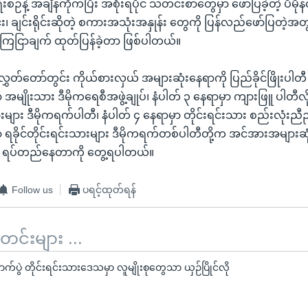
စဉ်နဲ့ အချိန်ကိုက်ပြီး အစိုးရပိုင် သတင်းစာတွေမှာ ဖော်ပြခဲ့တဲ့ ပီမိုန
င်း၊ ချင်းရိုင်းဆိုတဲ့ စကားအသုံးအနှုန်း တွေကို ပြန်လည်ဖော်ပြတဲ့အတ
 ကြေငြာချက် ထုတ်ပြန်ခဲ့တာ ဖြစ်ပါတယ်။
 လွှတ်တော်တွင်း ကိုယ်စားလှယ် အများဆုံးနေရာကို ပြည်ခိုင်ဖြိုးပါ
 အမျိုးသား ဒီမိုကရေစီအဖွဲ့ချုပ်၊ နံပါတ် ၃ နေရာမှာ ကျားဖြူ ပါတီလိ
သားများ ဒီမိုကရက်ပါတီ၊ နံပါတ် ၄ နေရာမှာ တိုင်းရင်းသား စည်းလုံးညီ
ာ ရခိုင်တိုင်းရင်းသားများ ဒီမိုကရက်တစ်ပါတီတို့က အင်အားအများဆ
 ရပ်တည်နေတာကို တွေ့ရပါတယ်။
Follow us
ပရင့်ထုတ်ရန်
်းများ ...
ပွဲ တိုင်းရင်းသားဒေသမှာ လူမျိုးစုတွေသာ ယှဉ်ပြိုင်လို