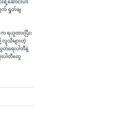
င်းရဲ့ဆောင်းပါး
ွက် ရှုတ်ချ
တီ က ရယူထားပြီး၊
ု့ လူသိများတဲ့
ညွတ်ရေးပါတီနဲ့
ုံးပါတီတွေ