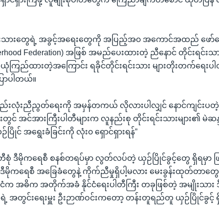
င်းသားတွေရဲ့ အခွင့်အရေးတွေကို အပြည့်အ၀ အကောင်အထည် ဖော်ပေးန
herhood Federation) အဖြစ် အမည်ပေးထားတဲ့ ညီနောင် တိုင်းရင်းသ
က ယုံကြည်ထားတဲ့အကြောင်း ရခိုင်တိုင်းရင်းသား များတိုးတက်ရေး
ြောပါတယ်။
 စည်းလုံးညီညွတ်ရေးကို အမှန်တကယ် လိုလားပါလျှင် နောင်ကျင်းပတဲ့
ားတွင် အင်အားကြီးပါတီများက လူနည်းစု တိုင်းရင်းသားများ၏ မဲဆန
ပြိုင် အရွေးခံခြင်းကို လုံး၀ ရှောင်ရှားရန်”
ုံ ဒီမိုကရေစီ စနစ်တရပ်မှာ လွတ်လပ်တဲ့ ယှဉ်ပြိုင်ခွင့်တွေ ရှိရမှာ ဖြစ
ုကရေစီ အခြေခံတွေနဲ့ ကိုက်ညီမှုရှိပါ့မလား မေးခွန်းထုတ်တာတွ
င်ငံက အဓိက အတိုက်အခံ နိုင်ငံရေးပါတီကြီး တခုဖြစ်တဲ့ အမျိုးသား ဒ
ရဲ့ အတွင်းရေးမှူး ဦးဉာဏ်ဝင်းကတော့ တန်းတူရည်တူ ယှဉ်ပြိုင်ခွင့် ရ