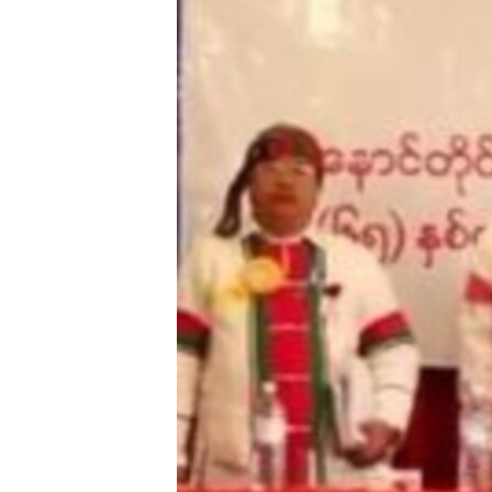
သုတပဒေသာ အင်္ဂလိပ်စာ
အ
ညွန်း
စာမျက်နှာ
သို့
ကျော်
ကြည့်
ရန်
ရှာဖွေ
ရန်
နေရာ
သို့
ကျော်
ရန်