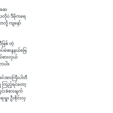
ယူအဆ
ိုပဲ ဒီမိုကရေ
ာလို့ ကျနော်
ဖြစ် တဲ့
်လပ်မဲဆန္ဒနယ်မြေ
ုယ်စားလှယ်
တာပါ။
 အင်အားကြီးပါတီ
ရ ကြည့်ရင်တော့
ွင်းခံစားချက်
ှူး ဦးစိုင်းလှ