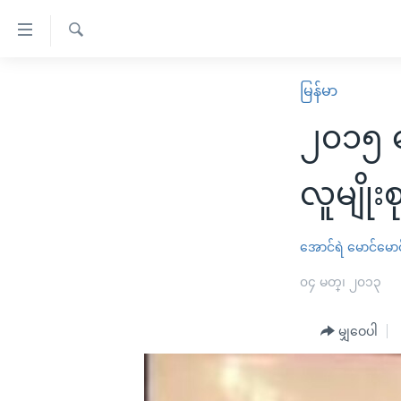
သုံး
ရ
ရှာဖွေ
လွယ်ကူ
မူလစာမျက်နှာ
မြန်မာ
ရ
စေ
မြန်မာ
လာ
၂၀၁၅ ရ
သည့်
ဒ်
ကမ္ဘာ့သတင်းများ
Link
ဗွီဒီယို
နိုင်ငံတကာ
လူမျိုး
များ
သတင်းလွတ်လပ်ခွင့်
အမေရိကန်
ပင်မ
ရပ်ဝန်းတခု လမ်းတခု အလွန်
တရုတ်
အောင်ရဲ မောင်မောင
အကြောင်းအရာ
အင်္ဂလိပ်စာလေ့လာမယ်
အစ္စရေး-ပါလက်စတိုင်း
၀၄ မတ္၊ ၂၀၁၃
သို့
အပတ်စဉ်ကဏ္ဍများ
အမေရိကန်သုံးအီဒီယံ
ကျော်
မျှဝေပါ
ကြည့်
ရေဒီယိုနှင့်ရုပ်သံ အချက်အလက်များ
မကြေးမုံရဲ့ အင်္ဂလိပ်စာ
ရေဒီယို
ရန်
ရေဒီယို/တီဗွီအစီအစဉ်
ရုပ်ရှင်ထဲက အင်္ဂလိပ်စာ
တီဗွီ
ပင်မ