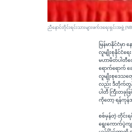
ညီနောင်တိုင်းရင်းသားများဖက်ဒရေးရှင်းအဖွဲ့ (N
မြန်မာနိုင်ငံမှ
လူမျိုးစုနိုင်င
မဟာမိတ်ပါတီတွ
ရောက်ရောက် ဆောင
လူမျိုးစုဒေသတွေ
လည်း ဒီတိုက်တွ
ပါတီ ကြီးတခုဖြစ
ကိုတော့ ရန်ကုန
စစ်မှန်တဲ့ တိုင
ရွေးကောက်ပွဲကျ
ယှဉ်ပြိုင်တာကို