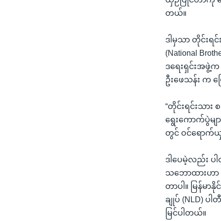
တယ်။
ဒါမှသာ တိုင်းရ
(National Brot
ဒရေးရှင်းအဖွဲ့
ဦးဖေသန်း က ပ
“တိုင်းရင်းသား
ရွေးကောက်ပွဲမျ
တွင် ဝင်ရောက်ယှဉ်
ဒါပေမဲ့လည်း ပါတီစ
သဘောထားဟာ ဒီမိ
တာပါ။ မြန်မာနို
ချုပ် (NLD) ပါတီ
မြင်ပါတယ်။