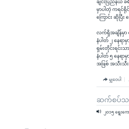
ချင်းပြည်နယ် ခရီး
မှာပါတဲ့ ကရင်ရို
ကြောင်း ဆိုပြီး
လက်ရှိအချိန်မှာ
နံပါတ် ၂ နေရာမှာ
ရှမ်းတိုင်းရင်း
နံပါတ် ၅ နေရာမှ
အဖြစ် အသီးသီး
မျှဝေပါ
ဆက်စပ်သတင
၂၀၁၅ ရွေးကောက်