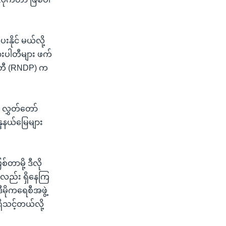
ိုင် မယ်လို့
ားပါတီများ ဖက်
ပါတီ (RNDP) က
 လွှတ်တော်
္ဒနယ်မြေများ
်တာမို့ ဒီလို
ေလည်း ရှိနေကြ
ီမိုကရေစီအဖွဲ့
ှိသင့်တယ်လို့