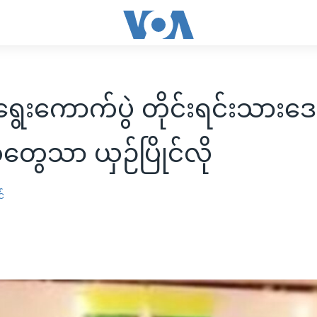
ွေးကောက်ပွဲ တိုင်းရင်းသားဒ
စုတွေသာ ယှဉ်ပြိုင်လို
်