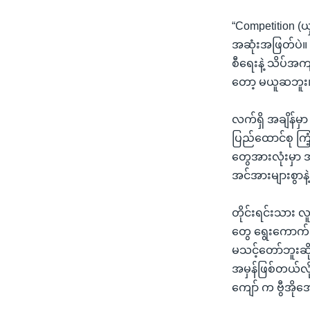
“Competition (ယ
အဆုံးအဖြတ်ပဲ။ 
စီရေးနဲ့ သိပ်အက
တော့ မယူဆဘူး
လက်ရှိ အချိန်မှ
ပြည်ထောင်စု ကြံ့
တွေအားလုံးမှာ အ
အင်အားများစွာန
တိုင်းရင်းသား လ
တွေ ရွေးကောက်ပွ
မသင့်တော်ဘူးဆို
အမှန်ဖြစ်တယ်လို
ကျော် က ဗွီအို