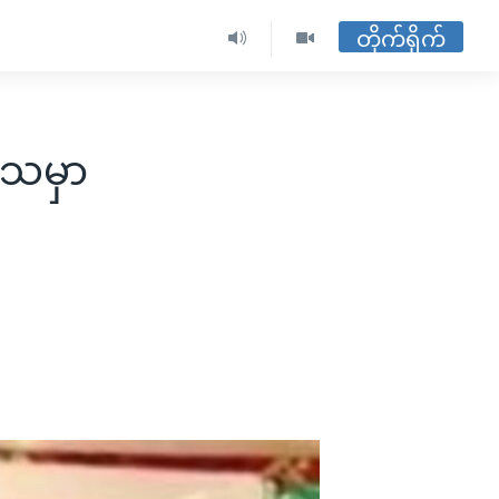
တိုက်ရိုက်
ေသမှာ