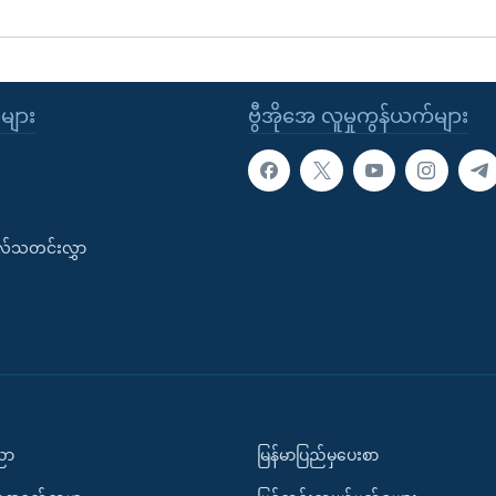
ုများ
ဗွီအိုအေ လူမှုကွန်ယက်များ
းလ်သတင်းလွှာ
ပညာ
မြန်မာပြည်မှပေးစာ