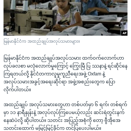
အ
သုတပဒေသာ အင်္ဂလိပ်စာ
ညွန်း
Learning English
စာမျက်နှာ
သို့
ဗွီအိုအေ လူမှုကွန်ယက်များ
ကျော်
ကြည့်
မြန်မာနိုင်ငံက အထည်ချုပ်အလုပ်သမားများ။
ရန်
ဘာသာစကားများ
ရှာဖွေ
မြန်မာနိုင်ငံက အထည်ချုပ်အလုပ်သမား ထက်ဝက်လောက်ဟာ
ရန်
လုပ်ခလစာ မလုံလောက်မှုကြောင့် ကြွေးမြီ ပြ ဿနာနဲ့ ရင်ဆိုင်နေ
နေရာ
ကြရတယ်လို့ နိုင်ငံတကာလူမှုကူညီရေးအဖွဲ့ Oxfam နဲ့
သို့
အလုပ်သမားအခွင့်အရေးဆိုင်ရာ အဖွဲ့အစည်းတွေက ပြော
ကျော်
လိုက်ပါတယ်။
ရန်
အထည်ချုပ် အလုပ်သမားတွေဟာ တစ်ပတ်မှာ ၆ ရက်၊ တစ်ရက်
မှာ ၁၁ နာရီနှုန်းနဲ့ အလုပ်လုပ်ကြပေမယ့်လည်း ဆင်းရဲတွင်းနက်
နေဆဲပဲလို့ ဆိုပါတယ်။ သတင်း အပြည့်အစုံကို တော့ ဗွီအိုအေ
သတင်းထောက် မမြင့်မြင့်ခိုင်က တင်ပြပေးပါမယ်။