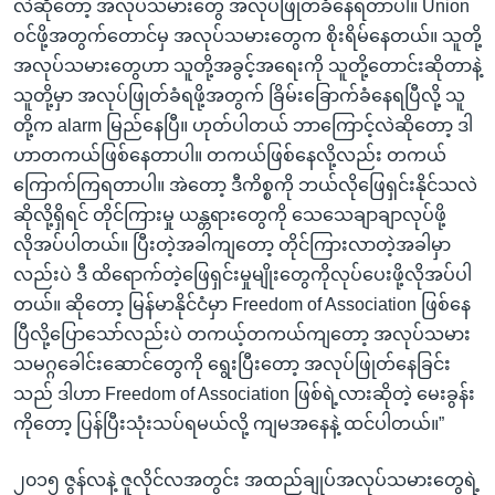
လဲဆိုတော့ အလုပ်သမားတွေ အလုပ်ဖြုတ်ခံနေရတာပါ။ Union
ဝင်ဖို့အတွက်တောင်မှ အလုပ်သမားတွေက စိုးရိမ်နေတယ်။ သူတို့
အလုပ်သမားတွေဟာ သူတို့အခွင့်အရေးကို သူတို့တောင်းဆိုတာနဲ့
သူတို့မှာ အလုပ်ဖြုတ်ခံရဖို့အတွက် ခြိမ်းခြောက်ခံနေရပြီလို့ သူ
တို့က alarm မြည်နေပြီ။ ဟုတ်ပါတယ် ဘာကြောင့်လဲဆိုတော့ ဒါ
ဟာတကယ်ဖြစ်နေတာပါ။ တကယ်ဖြစ်နေလို့လည်း တကယ်
ကြောက်ကြရတာပါ။ အဲတော့ ဒီကိစ္စကို ဘယ်လိုဖြေရှင်းနိုင်သလဲ
ဆိုလို့ရှိရင် တိုင်ကြားမှု ယန္တရားတွေကို သေသေချာချာလုပ်ဖို့
လိုအပ်ပါတယ်။ ပြီးတဲ့အခါကျတော့ တိုင်ကြားလာတဲ့အခါမှာ
လည်းပဲ ဒီ ထိရောက်တဲ့ဖြေရှင်းမှုမျိုးတွေကိုလုပ်ပေးဖို့လိုအပ်ပါ
တယ်။ ဆိုတော့ မြန်မာနိုင်ငံမှာ Freedom of Association ဖြစ်နေ
ပြီလို့ပြောသော်လည်းပဲ တကယ့်တကယ်ကျတော့ အလုပ်သမား
သမဂ္ဂခေါင်းဆောင်တွေကို ရွေးပြီးတော့ အလုပ်ဖြုတ်နေခြင်း
သည် ဒါဟာ Freedom of Association ဖြစ်ရဲ့လားဆိုတဲ့ မေးခွန်း
ကိုတော့ ပြန်ပြီးသုံးသပ်ရမယ်လို့ ကျမအနေနဲ့ ထင်ပါတယ်။”
၂၀၁၅ ဇွန်လနဲ့ ဇူလိုင်လအတွင်း အထည်ချုပ်အလုပ်သမားတွေရဲ့