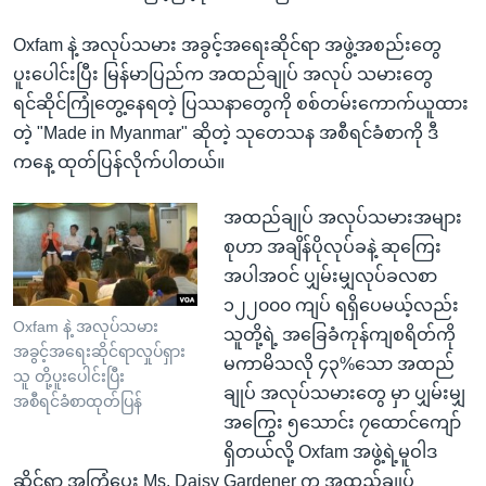
Oxfam နဲ့ အလုပ်သမား အခွင့်အရေးဆိုင်ရာ အဖွဲ့အစည်းတွေ
ပူးပေါင်းပြီး မြန်မာပြည်က အထည်ချုပ် အလုပ် သမားတွေ
ရင်ဆိုင်ကြုံတွေ့နေရတဲ့ ပြဿနာတွေကို စစ်တမ်းကောက်ယူထား
တဲ့ "Made in Myanmar" ဆိုတဲ့ သုတေသန အစီရင်ခံစာကို ဒီ
ကနေ့ ထုတ်ပြန်လိုက်ပါတယ်။
အထည်ချုပ် အလုပ်သမားအများ
စုဟာ အချိန်ပိုလုပ်ခနဲ့ ဆုကြေး
အပါအဝင် ပျှမ်းမျှလုပ်ခလစာ
၁၂၂၀၀၀ ကျပ် ရရှိပေမယ့်လည်း
Oxfam နဲ့ အလုပ်သမား
သူတို့ရဲ့ အခြေခံကုန်ကျစရိတ်ကို
အခွင့်အရေးဆိုင်ရာလှုပ်ရှား
မကာမိသလို ၄၃%သော အထည်
သူ တို့ပူးပေါင်းပြီး
ချုပ် အလုပ်သမားတွေ မှာ ပျှမ်းမျှ
အစီရင်ခံစာထုတ်ပြန်
အကြွေး ၅သောင်း ၇ထောင်ကျော်
ရှိတယ်လို့ Oxfam အဖွဲ့ရဲ့မူဝါဒ
ဆိုင်ရာ အကြံပေး Ms. Daisy Gardener က အထည်ချုပ်