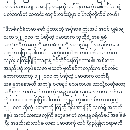
အလုပ်သမားများ အခြေအနေကို ဖော်ပြထားတဲ့ အစီရင်ခံစာနဲ့
ပတ်သက်တဲ့ သတင်း စာရှင်းလင်းပွဲမှာ ပြောဆိုလိုက်ပါတယ်။
"ဒီအစီရင်ခံစာမှာ ဖော်ပြထားတဲ့ အပိုဆုကြေးအပါအဝင် ပျှမ်းမျှ
လစာ ၁၂၂၀၀၀ ကျပ်ဆိုတဲ့ ပမာဏက သူတို့ရဲ့ အခြေခံ
အသုံးစရိတ် တွေကို မကာမိဘူးလို့ အထည်ချုပ်အလုပ်သမား
တွေက ပြောပြပါတယ်။ သူတို့တွေထဲက တစ်ဝက်လောက်က
လည်း ကြွေးမြီပြဿနာနဲ့ ရင်ဆိုင်နေကြရတာပါ။ အစိုးရက
အနည်းဆုံးလုပ်ခလစာ မသတ် မှတ်ခင်ကတည်းက စစ်တမ်း
ကောက်ထားတဲ့ ၁၂၂၀၀၀ ကျပ်ဆိုတဲ့ ပမာဏက လက်ရှိ
အခြေအနေအထိ အကျုံး ဝင်နေပါသေးတယ်။ ဘာလို့လဲဆိုတော့
အစိုးရက သတ်မှတ်ထားတဲ့ အနည်းဆုံး လုပ်ခလစာက တစ်လ
ကို ၁၀၈၀၀၀ ကျပ်ဖြစ်ပါတယ်။ ကျွန်မတို့ စစ်တမ်းက တွေ့တဲ့
၁၂၂၀၀၀ ဆိုတဲ့ ပမာဏကို ကြည့်ခြင်းအားဖြင့် လက်ရှိ အထည်
ချုပ် အလုပ်သမားတွေကြုံတွေ့နေရတဲ့ လူနေမှုစရိတ်ပေါ်အခြေခံ
ပြီး အနည်းဆုံးလုပ်ခ လစာ ပမာဏကို ထပ်ပြီးညှိနှိုင်းစရာမလို