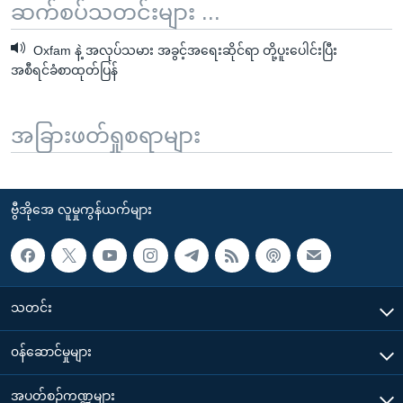
ဆက်စပ်သတင်းများ ...
Oxfam နဲ့ အလုပ်သမား အခွင့်အရေးဆိုင်ရာ တို့ပူးပေါင်းပြီး
အစီရင်ခံစာထုတ်ပြန်
အခြားဖတ်ရှုစရာများ
ဗွီအိုအေ လူမှုကွန်ယက်များ
သတင်း
၀န်ဆောင်မှုများ
အပတ်စဉ်ကဏ္ဍများ