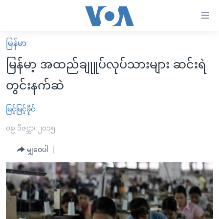
သုံး
ရ
လွယ်ကူ
မြန်မာ
မူလစာမျက်နှာ
စေ
မြန်မာ့ အထည်ချုူပ်လုပ်သားများ ဆင်းရဲ
မြန်မာ
သည့်
တွင်းနက်ဆဲ
ကမ္ဘာ့သတင်းများ
Link
ဗွီဒီယို
နိုင်ငံတကာ
မြင့်မြင့်ခိုင်
များ
သတင်းလွတ်လပ်ခွင့်
အမေရိကန်
၀၉ ဒီဇင္ဘာ၊ ၂၀၁၅
ပင်မ
ရပ်ဝန်းတခု လမ်းတခု အလွန်
တရုတ်
အကြောင်းအရာ
မျှဝေပါ
သို့
အင်္ဂလိပ်စာလေ့လာမယ်
အစ္စရေး-ပါလက်စတိုင်း
ကျော်
အပတ်စဉ်ကဏ္ဍများ
အမေရိကန်သုံးအီဒီယံ
ကြည့်
ရေဒီယိုနှင့်ရုပ်သံ အချက်အလက်များ
မကြေးမုံရဲ့ အင်္ဂလိပ်စာ
ရေဒီယို
ရန်
ပင်မ
ရေဒီယို/တီဗွီအစီအစဉ်
ရုပ်ရှင်ထဲက အင်္ဂလိပ်စာ
တီဗွီ