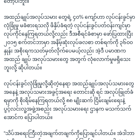
တော့ပါဘူး။"
အထည်ချုပ်အလုပ်သမား တွေရဲ့ ၄၀% ကျော်ဟာ လုပ်ငန်းခွင်မှာ
လုံခြုံမှု မခံစားရသလို ဖိနှိပ်ခံရတဲ့ လုပ်ငန်းခွင်ပတ်ဝန်းကျင်မှာ
လုပ်ကိုင်နေကြရတယ်လို့လည်း ဒီအစီရင်ခံစာမှာ ဖော်ပြထားပြီး
၂၀၁၅ စက်တင်ဘာမှာ အနိမ့်ဆုံးလုပ်ခလစာ တစ်ရက်ကို ၃၆၀၀
နှုန်း အစိုးရကသတ်မှတ်လိုက်ပေမယ့်လည်း အဲ့ဒီ ပမာဏက
အထည် ချုပ် အလုပ်သမားတွေ အတွက် လုံလောက်မှုမရှိသေး
ဘူးလို့ ဆိုပါတယ်။
လုပ်ငန်းခွင်လုံခြုံမှုလို့ဆိုတဲ့နေရာ အထည်ချုပ်အလုပ်သမားတွေ
အနေနဲ့ အလုပ်သမားအခွင့်အရေး တောင်းဆို ရင် အလုပ်ဖြုတ်ခံ
ရမှာကို စိုးရိမ်နေကြရတယ်လို့ ၈၈ မျိုးဆက် ငြိမ်းချမ်းရေးနဲ့
ပွင့်လင်းလူ့အဖွဲ့အစည်း အလုပ်သမားရေး ဌာနက မသက်သက်
အောင်က ပြောပါတယ်။
“သိပ်အရေးကြီးတဲ့အချက်တချက်ကိုပြောချင်ပါတယ်။ အဲဒါဘာ