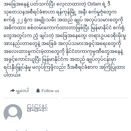
အခြေအနေနဲ့ ပတ်သက်ပြီး လေ့လာထားတဲ့ Oxfam ရဲ့ ဒီ
သုတေသနအစီရင်ခံစာဟာ ရန်ကုန်မြို့ အနီး စက်မှုဇုံတွေက
စက်ရုံ ၂၂ ရုံက အမျိုးသမီး အထည် ချုပ် အလုပ်သမားတွေကို
အဓိကထား စစ်တမ်းကောက်ထားတာဖြစ်ပြီး မြန်မာနိုင်ငံ စက်ရုံ
တွေအတွင်းက ညံ့ ဖျင်းတဲ့ အခြေအနေတွေ၊ တရားဥပဒေစိုးမိုးမှု
အားနည်းတာတွေနဲ့ အခြေခံ အလုပ်သမားအခွင့်အရေးတွေကို
အလေးထားမှုကင်းမဲ့တာတွေကို နိုင်ငံတကာကုမ္ပဏီတွေအနေနဲ့
အခွင့်ကောင်းယူပြီး မြန်မာနိုင်ငံက အထည် ချုပ်လုပ်ငန်းမှာ
ရင်းနှီးမြှုပ်နှံမှု မလုပ်ကြဖို့လည်း ဒီအစီရင်ခံစာက အကြံပြုထား
ပါတယ်။
မျှဝေပါ
Follow us
မြင့်မြင့်ခိုင်