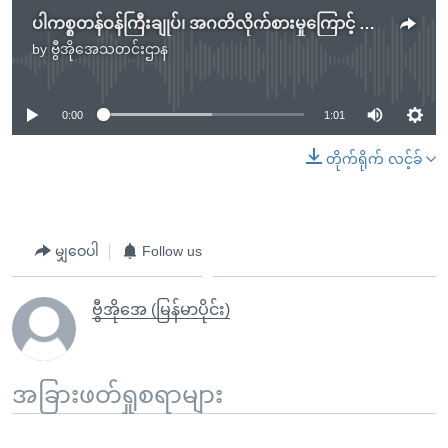
ပါကစ္စတန်ဝန်ကြီးချုပ်၊ အဂတိလိုက်စားမှုကြောင့် ရာထူးနဲ့ မထိုက်တန်ဟု ဗဟိုတရားရုံးဆုံးဖြတ်
by
ဗွီအိုအေသတင်းဌာန
No media source currently available
0:00
1:01
တိုက်ရိုက် လင့်ခ်
မျှဝေပါ
Follow us
ဗွီအိုအေ (မြန်မာပိုင်း)
အခြားဖတ်ရှုစရာများ