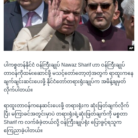
အ
သုတပဒေသာ အင်္ဂလိပ်စာ
ညွန်း
Learning English
စာမျက်နှာ
သို့
ဗွီအိုအေ လူမှုကွန်ယက်များ
ကျော်
ကြည့်
ရန်
ဘာသာစကားများ
ရှာဖွေ
ပါကစ္စတန်နိုင်ငံ ဝန်ကြီးချုပ် Nawaz Sharif ဟာ ဝန်ကြီးချုပ်
ရန်
တာဝန်ကိုထမ်းဆောင်ဖို့ မသင့်တော်တော့တဲ့အတွက် ရာထူးကနေ
နေရာ
ချက်ချင်းဆင်းပေးဖို့ နိုင်ငံတော်တရားရုံးချုပ်က အမိန့်ချမှတ်
သို့
လိုက်ပါတယ်။
ကျော်
ရန်
ရာထူးတာဝန်ကနေဆင်းပေးဖို့ တရားရုံးက ဆုံးဖြတ်ချက်လိုက်
ပြီး မကြာခင်အတွင်းမှာပဲ တရားရုံးရဲ့ဆုံးဖြတ်ချက်ကို မစ္စတာ
Sharif က လက်ခံခဲ့တယ်လို့ ဝန်ကြီးချုပ်ရုံး ပြောခွင့်ရသူက
ကြေညာခဲ့ပါတယ်။