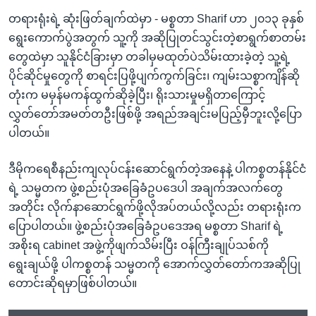
တရားရုံးရဲ့ ဆုံးဖြတ်ချက်ထဲမှာ - မစ္စတာ Sharif ဟာ ၂၀၁၃ ခုနှစ်
ရွေးကောက်ပွဲအတွက် သူ့ကို အဆိုပြုတင်သွင်းတဲ့စာရွက်စာတမ်း
တွေထဲမှာ သူနိုင်ငံခြားမှာ တခါမှမထုတ်ပဲသိမ်းထားခဲ့တဲ့ သူ့ရဲ့
ပိုင်ဆိုင်မှုတွေကို စာရင်းပြဖို့ပျက်ကွက်ခြင်း၊ ကျမ်းသစ္စာကျိန်ဆို
တုံးက မမှန်မကန်ထွက်ဆိုခဲ့ပြီး၊ ရိုးသားမှုမရှိတာကြောင့်
လွှတ်တော်အမတ်တဦးဖြစ်ဖို့ အရည်အချင်းမပြည့်မှီဘူးလို့ပြော
ပါတယ်။
ဒီမိုကရေစီနည်းကျလုပ်ငန်းဆောင်ရွက်တဲ့အနေနဲ့ ပါကစ္စတန်နိုင်ငံ
ရဲ့ သမ္မတက ဖွဲ့စည်းပုံအခြေခံဥပဒေပါ အချက်အလက်တွေ
အတိုင်း လိုက်နာဆောင်ရွက်ဖို့လိုအပ်တယ်လို့လည်း တရားရုံးက
ပြောပါတယ်။ ဖွဲ့စည်းပုံအခြေခံဥပဒေအရ မစ္စတာ Sharif ရဲ့
အစိုးရ cabinet အဖွဲ့ကိုဖျက်သိမ်းပြီး ဝန်ကြီးချုပ်သစ်ကို
ရွေးချယ်ဖို့ ပါကစ္စတန် သမ္မတကို အောက်လွှတ်တော်ကအဆိုပြု
တောင်းဆိုရမှာဖြစ်ပါတယ်။