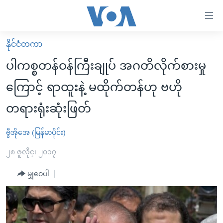
သုံး
ရ
လွယ်ကူ
နိုင်ငံတကာ
မူလစာမျက်နှာ
စေ
ပါကစ္စတန်ဝန်ကြီးချုပ် အဂတိလိုက်စားမှု
မြန်မာ
သည့်
ကြောင့် ရာထူးနဲ့ မထိုက်တန်ဟု ဗဟို
ကမ္ဘာ့သတင်းများ
Link
တရားရုံးဆုံးဖြတ်
ဗွီဒီယို
နိုင်ငံတကာ
များ
သတင်းလွတ်လပ်ခွင့်
အမေရိကန်
ပင်မ
ဗွီအိုအေ (မြန်မာပိုင်း)
ရပ်ဝန်းတခု လမ်းတခု အလွန်
တရုတ်
အကြောင်းအရာ
၂၈ ဇူလိုင္၊ ၂၀၁၇
သို့
အင်္ဂလိပ်စာလေ့လာမယ်
အစ္စရေး-ပါလက်စတိုင်း
ကျော်
မျှဝေပါ
အပတ်စဉ်ကဏ္ဍများ
အမေရိကန်သုံးအီဒီယံ
ကြည့်
ရေဒီယိုနှင့်ရုပ်သံ အချက်အလက်များ
မကြေးမုံရဲ့ အင်္ဂလိပ်စာ
ရေဒီယို
ရန်
ပင်မ
ရေဒီယို/တီဗွီအစီအစဉ်
ရုပ်ရှင်ထဲက အင်္ဂလိပ်စာ
တီဗွီ