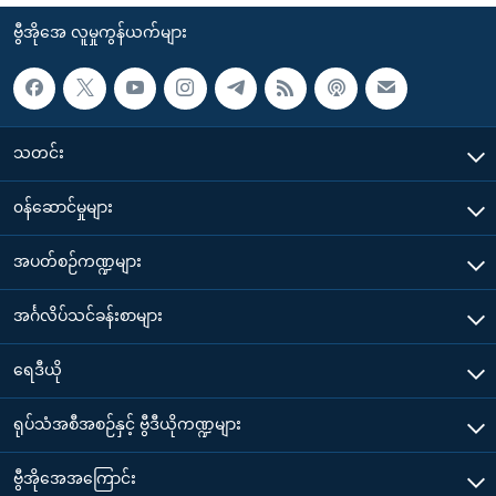
ဗွီအိုအေ လူမှုကွန်ယက်များ
သတင်း
၀န်ဆောင်မှုများ
အပတ်စဉ်ကဏ္ဍများ
အင်္ဂလိပ်သင်ခန်းစာများ
ရေဒီယို
ရုပ်သံအစီအစဉ်နှင့် ဗွီဒီယိုကဏ္ဍများ
ဗွီအိုအေအကြောင်း